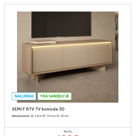
NAUJIENA
YRA SANDĖLYJE
SEMI F RTV TV komoda 3D
Išmatavimai:
A:
54cm
P:
154cm
G:
40cm
Kaina: