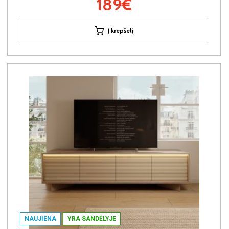
189€
Į krepšelį
NAUJIENA
YRA SANDĖLYJE