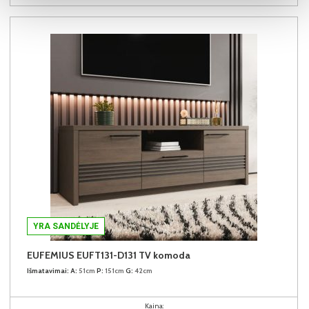
YRA SANDĖLYJE
EUFEMIUS EUFT131-D131 TV komoda
Išmatavimai:
A:
51cm
P:
151cm
G:
42cm
Kaina: