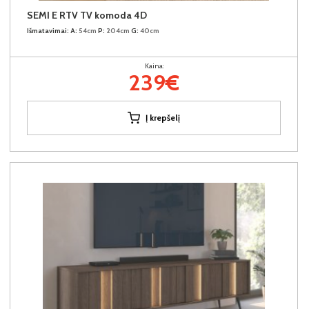
SEMI E RTV TV komoda 4D
Išmatavimai:
A:
54cm
P:
204cm
G:
40cm
Kaina:
239€
Į krepšelį