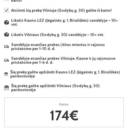
karto!
Atsiimti šią prekę Vilniuje (Sodybų g. 30) galite iš karto!
Likutis Kauno LEZ (Jėgainės g. 1, Biruliškės) sandėlyje – 10+
vnt.
Likutis Vilniaus (Sodybų g. 30) sandėlyje – 10+ vnt.
Sandėlyje esančias prekes į kitus miestus ir rajonus
pristatome per 1-10 d. d.
Sandėlyje esančias prekes Vilniuje, Kaune ir jų rajonuose
pristatome per 1-6 d. d.
Šią prekę galite apžiūrėti Kauno LEZ (Jėgainės g. 1, Biruliškės)
parduotuvėje
Šią prekę galite apžiūrėti Vilniaus (Sodybų g. 30)
parduotuvėje
Kaina:
174€