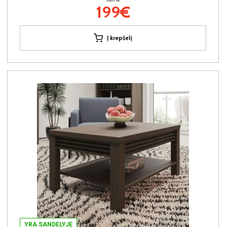
199€
Į krepšelį
YRA SANDĖLYJE