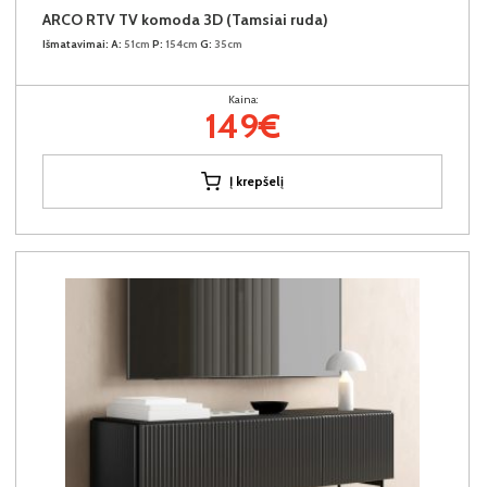
ARCO RTV TV komoda 3D (Tamsiai ruda)
Išmatavimai:
A:
51cm
P:
154cm
G:
35cm
Kaina:
149€
Į krepšelį