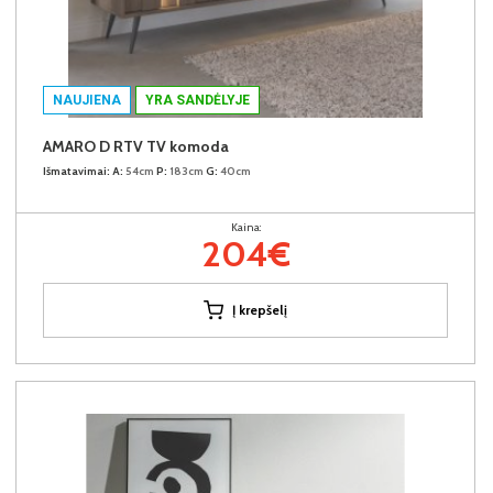
NAUJIENA
YRA SANDĖLYJE
AMARO D RTV TV komoda
Išmatavimai:
A:
54cm
P:
183cm
G:
40cm
Kaina:
204€
Į krepšelį