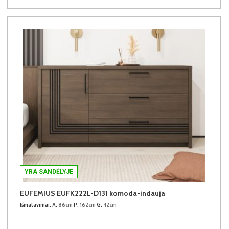
YRA SANDĖLYJE
EUFEMIUS EUFK222L-D131 komoda-indauja
Išmatavimai:
A:
86cm
P:
162cm
G:
42cm