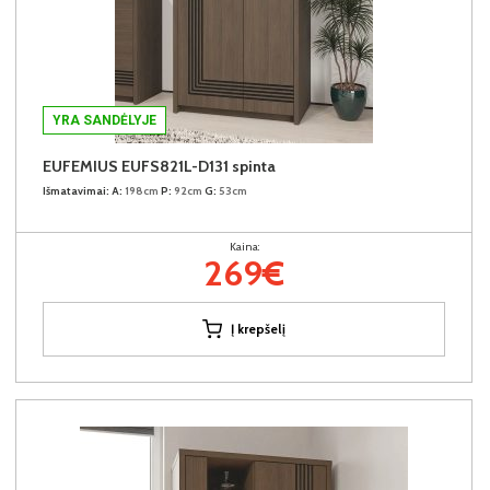
YRA SANDĖLYJE
EUFEMIUS EUFS821L-D131 spinta
Išmatavimai:
A:
198cm
P:
92cm
G:
53cm
Kaina:
269€
Į krepšelį