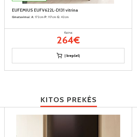
EUFEMIUS EUFV622L-D131 vitrina
Išmatavimai:
A:
172cm
P:
117cm
G:
42cm
Kaina:
264€
Į krepšelį
KITOS PREKĖS