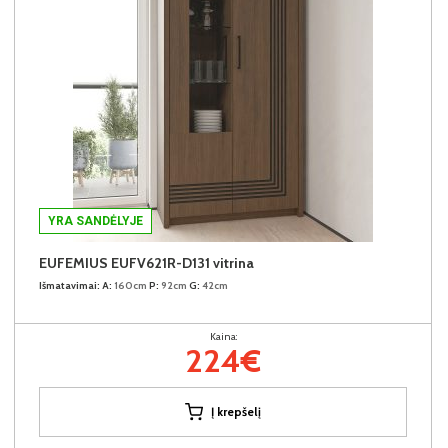
YRA SANDĖLYJE
EUFEMIUS EUFV621R-D131 vitrina
Išmatavimai:
A:
160cm
P:
92cm
G:
42cm
Kaina:
224€
Į krepšelį