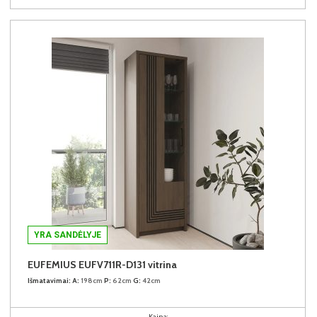
YRA SANDĖLYJE
EUFEMIUS EUFV711R-D131 vitrina
Išmatavimai:
A:
198cm
P:
62cm
G:
42cm
Kaina: