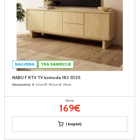
NAUJIENA
YRA SANDĖLYJE
NABU F RTV TV komoda 183 3D2S
Išmatavimai:
A:
62cm
P:
183cm
G:
38cm
Kaina:
169€
Į krepšelį