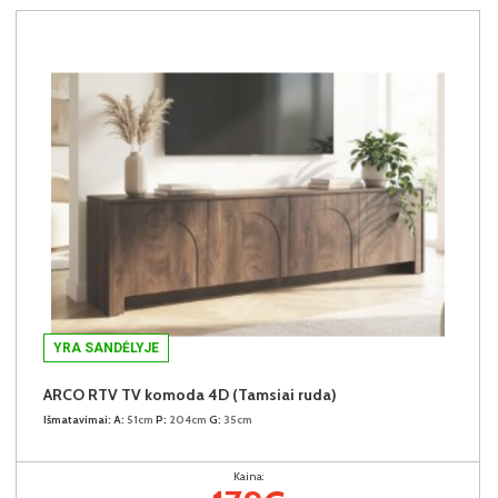
YRA SANDĖLYJE
ARCO RTV TV komoda 4D (Tamsiai ruda)
Išmatavimai:
A:
51cm
P:
204cm
G:
35cm
Kaina: