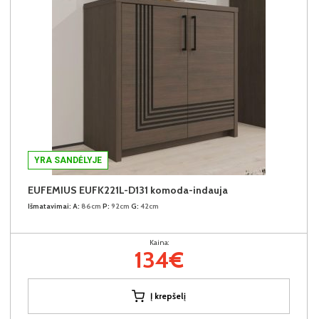
YRA SANDĖLYJE
EUFEMIUS EUFK221L-D131 komoda-indauja
Išmatavimai:
A:
86cm
P:
92cm
G:
42cm
Kaina:
134€
Į krepšelį