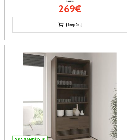
Kaina:
269€
Į krepšelį
YRA SANDĖLYJE