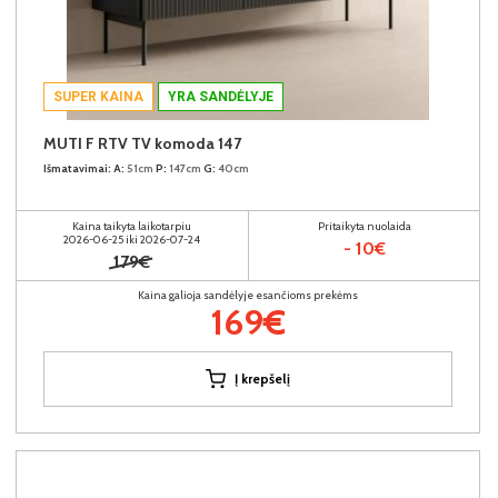
SUPER KAINA
YRA SANDĖLYJE
MUTI F RTV TV komoda 147
Išmatavimai:
A:
51cm
P:
147cm
G:
40cm
Kaina taikyta laikotarpiu
Pritaikyta nuolaida
2026-06-25 iki 2026-07-24
- 10€
179€
Kaina galioja sandėlyje esančioms prekėms
169€
Į krepšelį