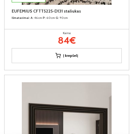
EUFEMIUS CFTT5225-D131 staliukas
Išmatavimai:
A:
46cm
P:
60cm
G:
90cm
Kaina:
84€
Į krepšelį