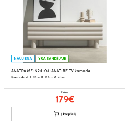
NAUJIENA
YRA SANDĖLYJE
ANATRA MF-N24-04-ANAT-BE TV komoda
Išmatavimai:
A:
53cm
P:
155cm
G:
41cm
Kaina:
179€
Į krepšelį