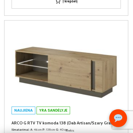
Į krepšelį
NAUJIENA
YRA SANDĖLYJE
ARCO G RTV TV komoda 138 (Dab Artisan/Szary Grafit)
Išmatavimai:
A:
46cm
P:
138cm
G:
40cm
Kiekis: