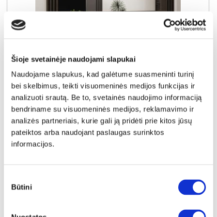
YRA SANDĖLYJE
Šioje svetainėje naudojami slapukai
EUFEMIUS EUFD01-D131 veidrodis
Naudojame slapukus, kad galėtume suasmeninti turinį
Išmatavimai:
A:
60cm
P:
120cm
G:
2cm
bei skelbimus, teikti visuomeninės medijos funkcijas ir
analizuoti srautą. Be to, svetainės naudojimo informaciją
Kaina:
bendriname su visuomeninės medijos, reklamavimo ir
49€
analizės partneriais, kurie gali ją pridėti prie kitos jūsų
pateiktos arba naudojant paslaugas surinktos
informacijos.
Į krepšelį
Sutikimo
Būtini
pasirinkimas