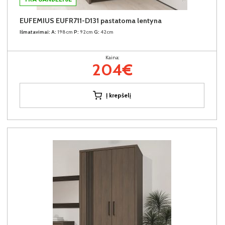
EUFEMIUS EUFR711-D131 pastatoma lentyna
Išmatavimai:
A:
198cm
P:
92cm
G:
42cm
Kaina:
204€
Į krepšelį