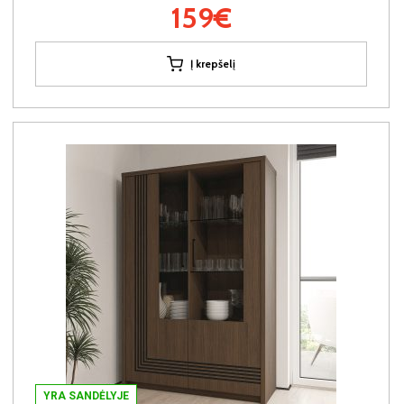
159€
Į krepšelį
YRA SANDĖLYJE