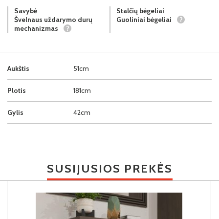
Savybė
Stalčių bėgeliai
Švelnaus uždarymo durų
Guoliniai bėgeliai
?
mechanizmas
?
Aukštis
51cm
Plotis
181cm
Gylis
42cm
SUSIJUSIOS PREKĖS