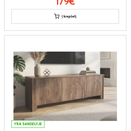
179€
Į krepšelį
YRA SANDĖLYJE