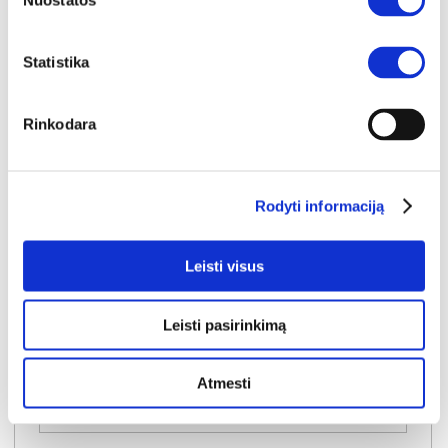
Nuostatos
Statistika
Rinkodara
Rodyti informaciją
YRA SANDĖLYJE
EUFEMIUS EUFB01-D131 pakabinama lentyna
Leisti visus
Išmatavimai:
A:
25cm
P:
140cm
G:
22cm
Leisti pasirinkimą
Kaina:
49€
Atmesti
Į krepšelį