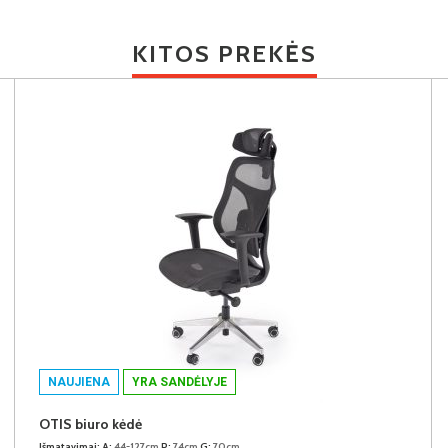
KITOS PREKĖS
NAUJIENA
YRA SANDĖLYJE
OTIS biuro kėdė
Išmatavimai:
A:
44-127cm
P:
74cm
G:
70cm