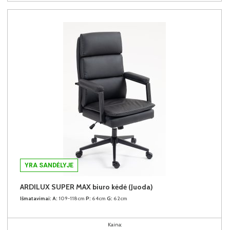
YRA SANDĖLYJE
ARDILUX SUPER MAX biuro kėdė (Juoda)
Išmatavimai:
A:
109-118cm
P:
64cm
G:
62cm
Kaina: