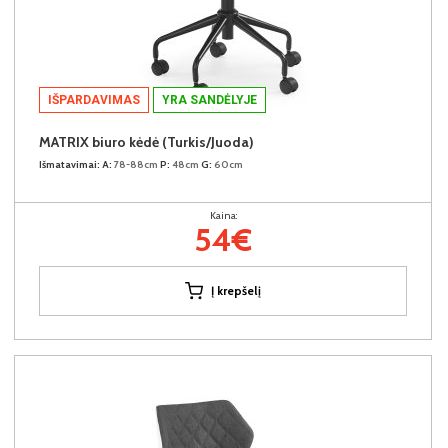
IŠPARDAVIMAS
YRA SANDĖLYJE
MATRIX biuro kėdė (Turkis/Juoda)
Išmatavimai:
A:
78-88cm
P:
48cm
G:
60cm
Kaina:
54€
Į krepšelį