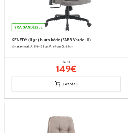
YRA SANDĖLYJE
KENEDY (II gr.) biuro kėdė (FABB Vardo-11)
Išmatavimai:
A:
118-128cm
P:
69cm
G:
63cm
Kaina:
149€
Į krepšelį