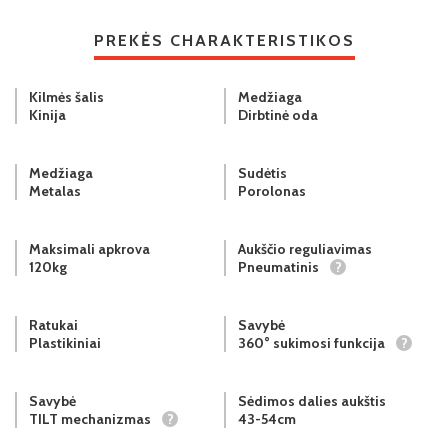
PREKĖS CHARAKTERISTIKOS
Kilmės šalis
Medžiaga
Kinija
Dirbtinė oda
Medžiaga
Sudėtis
Metalas
Porolonas
Maksimali apkrova
Aukščio reguliavimas
120kg
Pneumatinis
?
Ratukai
Savybė
Plastikiniai
360° sukimosi funkcija
?
Savybė
Sėdimos dalies aukštis
TILT mechanizmas
?
43-54cm