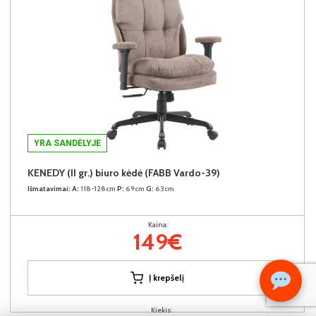
YRA SANDĖLYJE
KENEDY (II gr.) biuro kėdė (FABB Vardo-39)
Išmatavimai:
A:
118-128cm
P:
69cm
G:
63cm
Kaina:
149€
Į krepšelį
Kiekis: