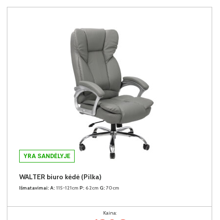
YRA SANDĖLYJE
WALTER biuro kėdė (Pilka)
Išmatavimai:
A:
115-121cm
P:
62cm
G:
70cm
Kaina: