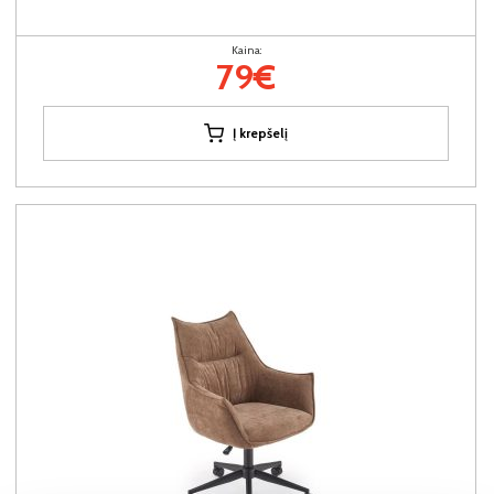
Kaina:
79€
Į krepšelį