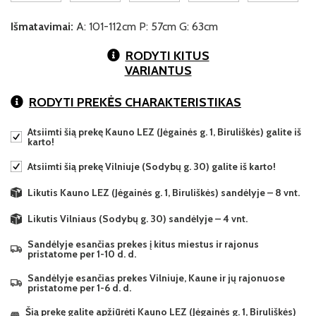
Išmatavimai:
A: 101-112cm P: 57cm G: 63cm
RODYTI KITUS
VARIANTUS
RODYTI PREKĖS CHARAKTERISTIKAS
Atsiimti šią prekę Kauno LEZ (Jėgainės g. 1, Biruliškės) galite iš
karto!
Atsiimti šią prekę Vilniuje (Sodybų g. 30) galite iš karto!
Likutis Kauno LEZ (Jėgainės g. 1, Biruliškės) sandėlyje – 8 vnt.
Likutis Vilniaus (Sodybų g. 30) sandėlyje – 4 vnt.
Sandėlyje esančias prekes į kitus miestus ir rajonus
pristatome per 1-10 d. d.
Sandėlyje esančias prekes Vilniuje, Kaune ir jų rajonuose
pristatome per 1-6 d. d.
Šią prekę galite apžiūrėti Kauno LEZ (Jėgainės g. 1, Biruliškės)