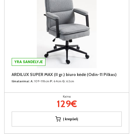
YRA SANDĖLYJE
ARDILUX SUPER MAX (II gr.) biuro kėdė (Odin-11 Pilkas)
Išmatavimai:
A:
109-118cm
P:
64cm
G:
62cm
Kaina:
129€
Į krepšelį