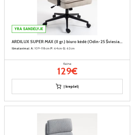
YRA SANDĖLYJE
ARDILUX SUPER MAX (II gr.) biuro kėdė (Odin-25 Šviesiai rudas)
Išmatavimai:
A:
109-118cm
P:
64cm
G:
62cm
Kaina:
129€
Į krepšelį