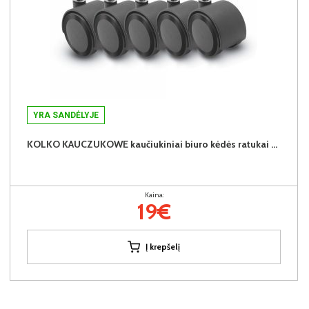
YRA SANDĖLYJE
KOLKO KAUCZUKOWE kaučiukiniai biuro kėdės ratukai be stabdymo funkcijos (komplekte - 5vnt.)
Kaina:
19€
Į krepšelį