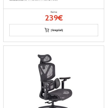
Kaina:
239€
Į krepšelį