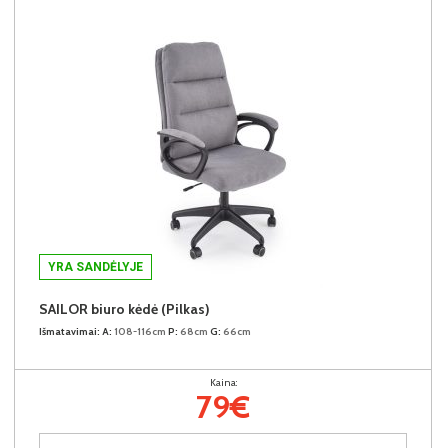
YRA SANDĖLYJE
SAILOR biuro kėdė (Pilkas)
Išmatavimai:
A:
108-116cm
P:
68cm
G:
66cm
Kaina:
79€