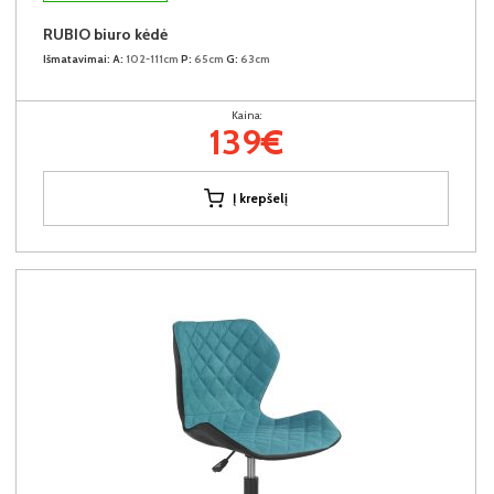
RUBIO biuro kėdė
Išmatavimai:
A:
102-111cm
P:
65cm
G:
63cm
Kaina:
139€
Į krepšelį