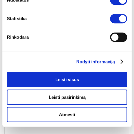
Nuostatos
Statistika
Rinkodara
YRA SANDĖLYJE
MISHEL biuro kėdė (Pilkas)
Rodyti informaciją
Išmatavimai:
A:
92-100cm
P:
62cm
G:
65cm
Leisti visus
Kaina:
124€
Leisti pasirinkimą
Į krepšelį
Atmesti