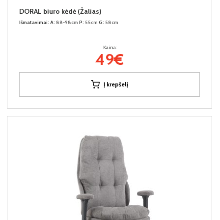
DORAL biuro kėdė (Žalias)
Išmatavimai:
A:
88-98cm
P:
55cm
G:
58cm
Kaina:
49€
Į krepšelį