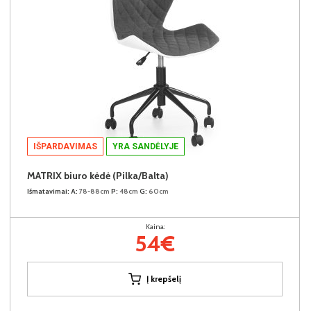
IŠPARDAVIMAS
YRA SANDĖLYJE
MATRIX biuro kėdė (Pilka/Balta)
Išmatavimai:
A:
78-88cm
P:
48cm
G:
60cm
Kaina:
54€
Į krepšelį