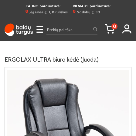
KAUNO parduotuvė:
VILNIAUS parduotuvė:
Jėgainės g. 1, Biruliškės
Sodybų g. 30
0
☰
ERGOLAX ULTRA biuro kėdė (Juoda)