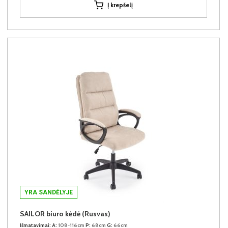
Į krepšelį
YRA SANDĖLYJE
SAILOR biuro kėdė (Rusvas)
Išmatavimai:
A:
108-116cm
P:
68cm
G:
66cm