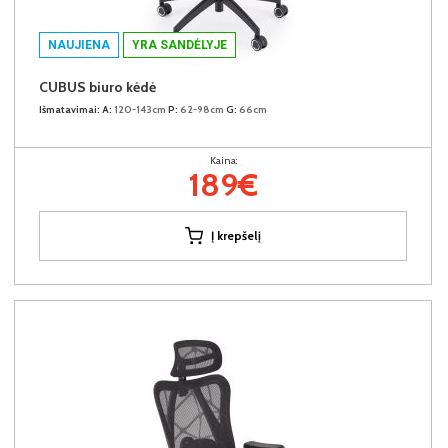
NAUJIENA
YRA SANDĖLYJE
CUBUS biuro kėdė
Išmatavimai:
A:
120-143cm
P:
62-98cm
G:
66cm
Kaina:
189€
Į krepšelį