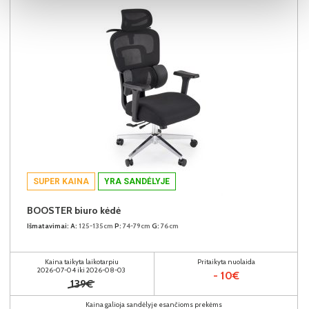
SUPER KAINA
YRA SANDĖLYJE
BOOSTER biuro kėdė
Išmatavimai:
A:
125-135cm
P:
74-79cm
G:
76cm
Kaina taikyta laikotarpiu
Pritaikyta nuolaida
2026-07-04 iki 2026-08-03
- 10€
139€
Kaina galioja sandėlyje esančioms prekėms