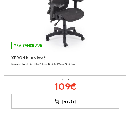
YRA SANDĖLYJE
XERON biuro kėdė
Išmatavimai:
A:
119-129cm
P:
65-87cm
G:
61cm
Kaina:
109€
Į krepšelį