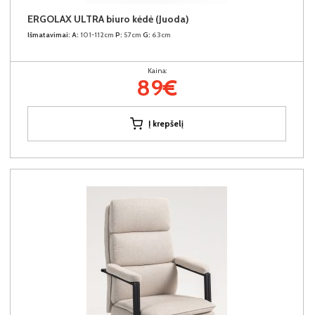
ERGOLAX ULTRA biuro kėdė (Juoda)
Išmatavimai:
A:
101-112cm
P:
57cm
G:
63cm
Kaina:
89€
Į krepšelį