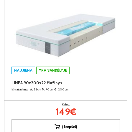
NAUJIENA
YRA SANDĖLYJE
LINEA 90x200x22 čiužinys
Išmatavimai:
A:
22cm
P:
90cm
G:
200cm
Kaina:
149€
Į krepšelį