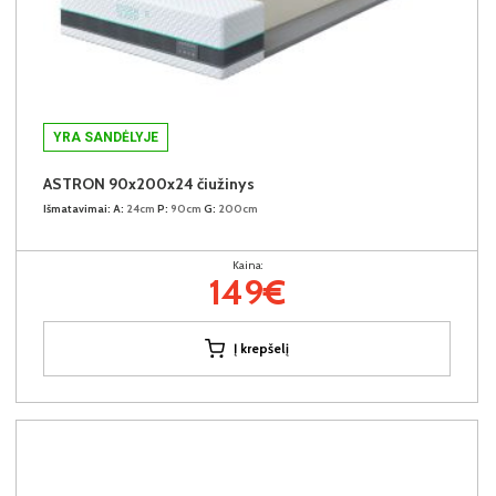
YRA SANDĖLYJE
ASTRON 90x200x24 čiužinys
Išmatavimai:
A:
24cm
P:
90cm
G:
200cm
Kaina:
149€
Į krepšelį