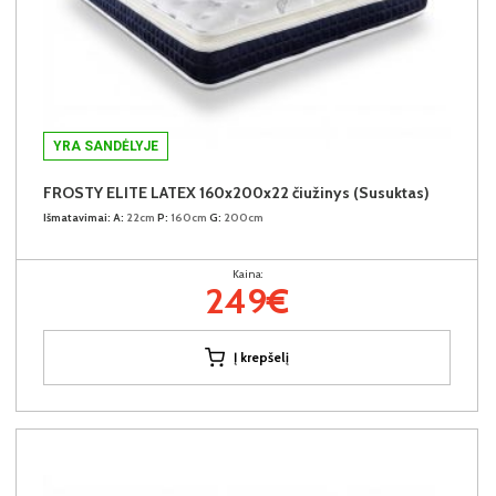
YRA SANDĖLYJE
FROSTY ELITE LATEX 160x200x22 čiužinys (Susuktas)
Išmatavimai:
A:
22cm
P:
160cm
G:
200cm
Kaina:
249€
Į krepšelį