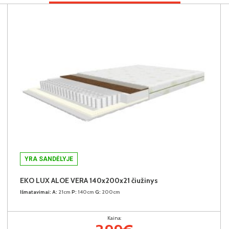
YRA SANDĖLYJE
EKO LUX ALOE VERA 140x200x21 čiužinys
Išmatavimai:
A:
21cm
P:
140cm
G:
200cm
Kaina: