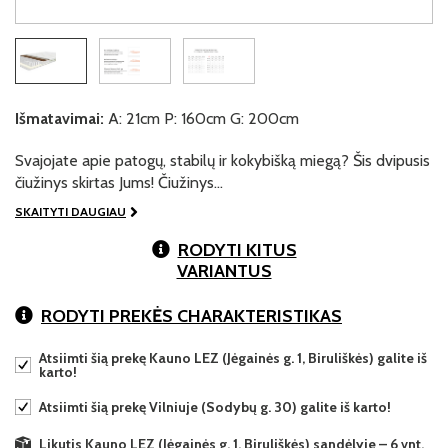
Išmatavimai:
A: 21cm P: 160cm G: 200cm
Svajojate apie patogų, stabilų ir kokybišką miegą? Šis dvipusis
čiužinys skirtas Jums! Čiužinys…
SKAITYTI DAUGIAU
RODYTI KITUS
VARIANTUS
RODYTI PREKĖS CHARAKTERISTIKAS
Atsiimti šią prekę Kauno LEZ (Jėgainės g. 1, Biruliškės) galite iš
karto!
Atsiimti šią prekę Vilniuje (Sodybų g. 30) galite iš karto!
Likutis Kauno LEZ (Jėgainės g. 1, Biruliškės) sandėlyje – 6 vnt.