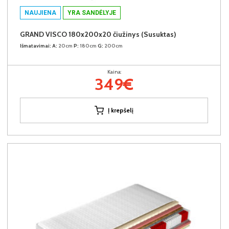
NAUJIENA
YRA SANDĖLYJE
GRAND VISCO 180x200x20 čiužinys (Susuktas)
Išmatavimai:
A:
20cm
P:
180cm
G:
200cm
Kaina:
349€
Į krepšelį