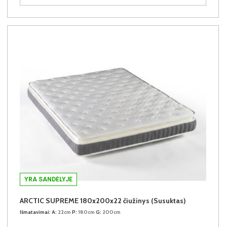
YRA SANDĖLYJE
ARCTIC SUPREME 180x200x22 čiužinys (Susuktas)
Išmatavimai:
A:
22cm
P:
180cm
G:
200cm