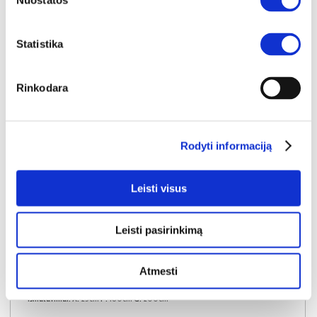
Nuostatos
Statistika
Rinkodara
Rodyti informaciją
Leisti visus
Leisti pasirinkimą
YRA SANDĖLYJE
Atmesti
AIR MEMORY 180x200x25 čiužinys
Išmatavimai:
A:
25cm
P:
180cm
G:
200cm