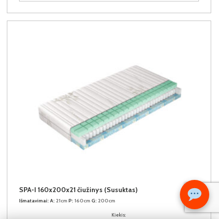
SPA-I 160x200x21 čiužinys (Susuktas)
Išmatavimai:
A:
21cm
P:
160cm
G:
200cm
Kiekis: