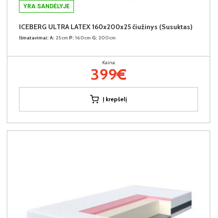
YRA SANDĖLYJE
ICEBERG ULTRA LATEX 160x200x25 čiužinys (Susuktas)
Išmatavimai:
A:
25cm
P:
160cm
G:
200cm
Kaina:
399€
Į krepšelį