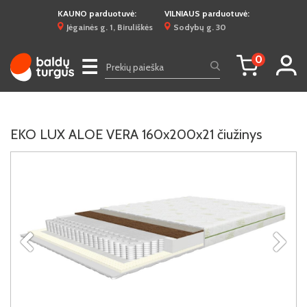
KAUNO parduotuvė:
VILNIAUS parduotuvė:
Jėgainės g. 1, Biruliškės
Sodybų g. 30
0
☰
EKO LUX ALOE VERA 160x200x21 čiužinys