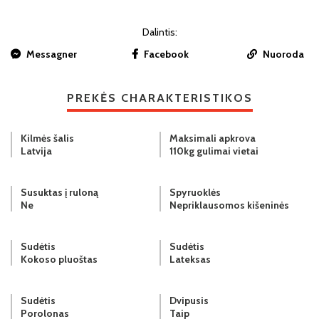
Dalintis:
Messagner
Facebook
Nuoroda
PREKĖS CHARAKTERISTIKOS
Kilmės šalis
Maksimali apkrova
Latvija
110kg gulimai vietai
Susuktas į ruloną
Spyruoklės
Ne
Nepriklausomos kišeninės
Sudėtis
Sudėtis
Kokoso pluoštas
Lateksas
Sudėtis
Dvipusis
Porolonas
Taip