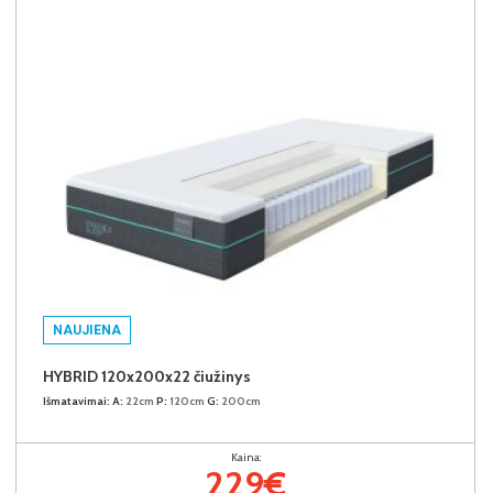
NAUJIENA
HYBRID 120x200x22 čiužinys
Išmatavimai:
A:
22cm
P:
120cm
G:
200cm
Kaina:
229€