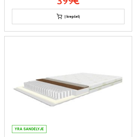
399€
Į krepšelį
YRA SANDĖLYJE