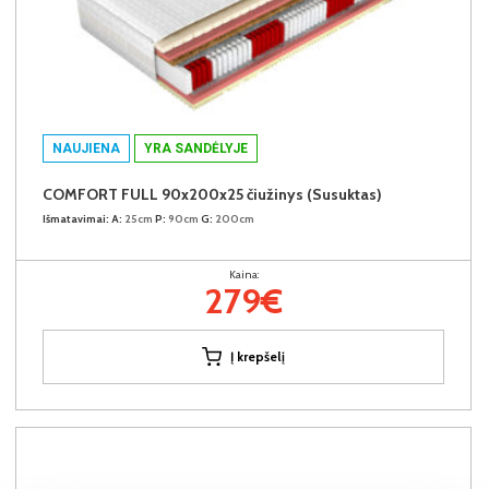
NAUJIENA
YRA SANDĖLYJE
COMFORT FULL 90x200x25 čiužinys (Susuktas)
Išmatavimai:
A:
25cm
P:
90cm
G:
200cm
Kaina:
279€
Į krepšelį