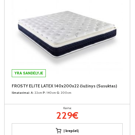
YRA SANDĖLYJE
FROSTY ELITE LATEX 140x200x22 čiužinys (Susuktas)
Išmatavimai:
A:
22cm
P:
140cm
G:
200cm
Kaina:
229€
Į krepšelį