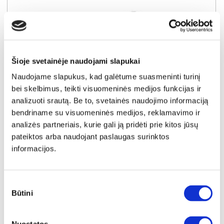
Šioje svetainėje naudojami slapukai
Naudojame slapukus, kad galėtume suasmeninti turinį
bei skelbimus, teikti visuomeninės medijos funkcijas ir
analizuoti srautą. Be to, svetainės naudojimo informaciją
bendriname su visuomeninės medijos, reklamavimo ir
NAUJIENA
YRA SANDĖLYJE
analizės partneriais, kurie gali ją pridėti prie kitos jūsų
pateiktos arba naudojant paslaugas surinktos
COMFORT FULL 120x200x25 čiužinys (Susuktas)
informacijos.
Išmatavimai:
A:
25cm
P:
120cm
G:
200cm
Kaina:
Sutikimo
349€
Būtini
pasirinkimas
Į krepšelį