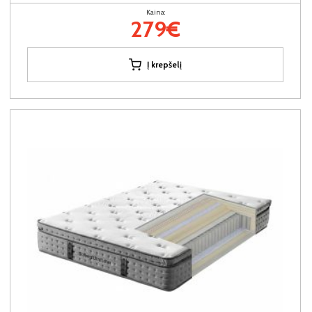
Kaina:
279€
Į krepšelį