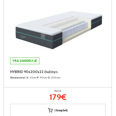
YRA SANDĖLYJE
HYBRID 90x200x22 čiužinys
Išmatavimai:
A:
22cm
P:
90cm
G:
200cm
Kaina:
179€
Į krepšelį