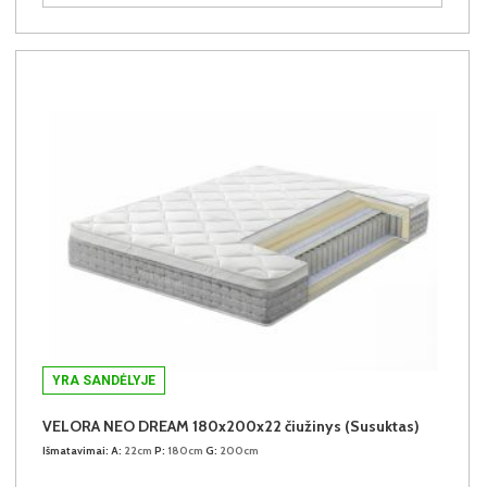
YRA SANDĖLYJE
VELORA NEO DREAM 180x200x22 čiužinys (Susuktas)
Išmatavimai:
A:
22cm
P:
180cm
G:
200cm