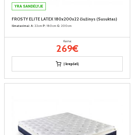
YRA SANDĖLYJE
FROSTY ELITE LATEX 180x200x22 čiužinys (Susuktas)
Išmatavimai:
A:
22cm
P:
180cm
G:
200cm
Kaina:
269€
Į krepšelį