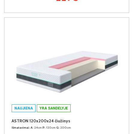
NAUJIENA
YRA SANDĖLYJE
ASTRON 120x200x24 čiužinys
Išmatavimai:
A:
24cm
P:
120cm
G:
200cm