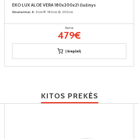
EKO LUX ALOE VERA 180x200x21 čiužinys
Išmatavimai:
A:
21cm
P:
180cm
G:
200cm
Kaina:
479€
Į krepšelį
KITOS PREKĖS