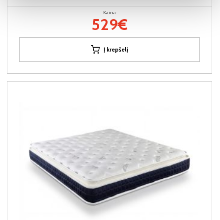
Kaina:
529€
Į krepšelį