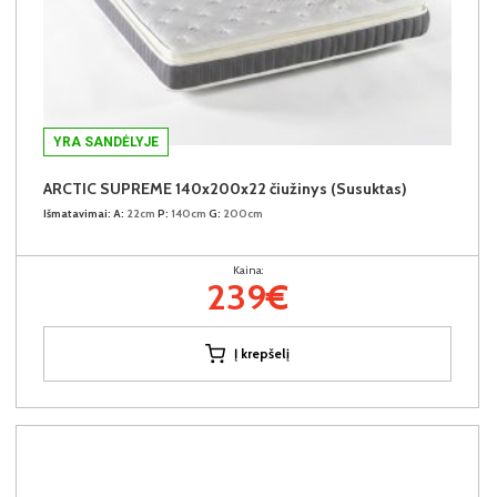
YRA SANDĖLYJE
ARCTIC SUPREME 140x200x22 čiužinys (Susuktas)
Išmatavimai:
A:
22cm
P:
140cm
G:
200cm
Kaina:
239€
Į krepšelį