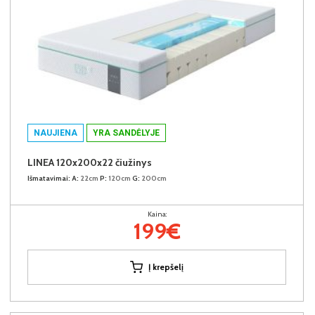
NAUJIENA
YRA SANDĖLYJE
LINEA 120x200x22 čiužinys
Išmatavimai:
A:
22cm
P:
120cm
G:
200cm
Kaina:
199€
Į krepšelį