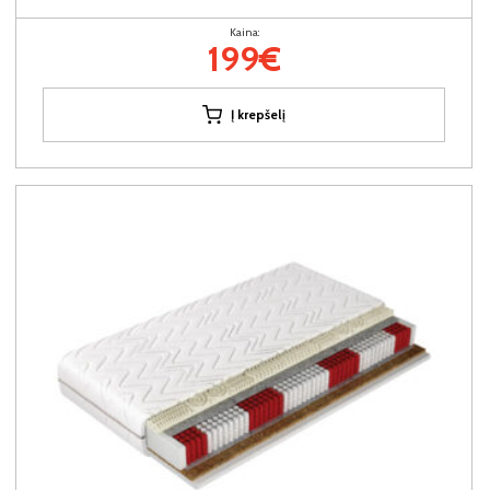
Kaina:
199€
Į krepšelį