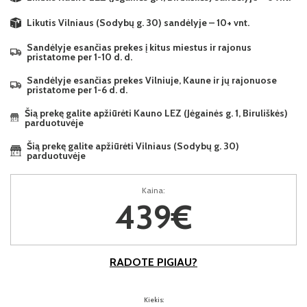
Likutis Vilniaus (Sodybų g. 30) sandėlyje – 10+ vnt.
Sandėlyje esančias prekes į kitus miestus ir rajonus
pristatome per 1-10 d. d.
Sandėlyje esančias prekes Vilniuje, Kaune ir jų rajonuose
pristatome per 1-6 d. d.
Šią prekę galite apžiūrėti Kauno LEZ (Jėgainės g. 1, Biruliškės)
parduotuvėje
Šią prekę galite apžiūrėti Vilniaus (Sodybų g. 30)
parduotuvėje
Kaina:
439€
RADOTE PIGIAU?
Kiekis: