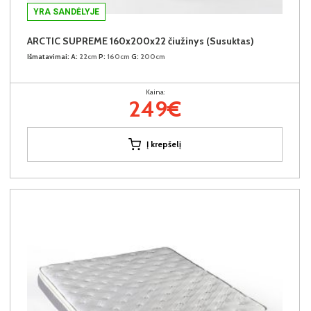
YRA SANDĖLYJE
ARCTIC SUPREME 160x200x22 čiužinys (Susuktas)
Išmatavimai:
A:
22cm
P:
160cm
G:
200cm
Kaina:
249€
Į krepšelį