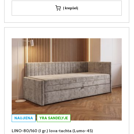
Į krepšelį
NAUJIENA
YRA SANDĖLYJE
LINO-80/160 (I gr.) lova-tachta (Lumo-45)