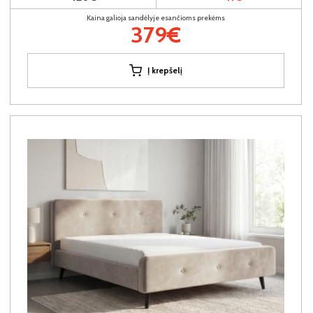
Kaina galioja sandėlyje esančioms prekėms
379€
Į krepšelį