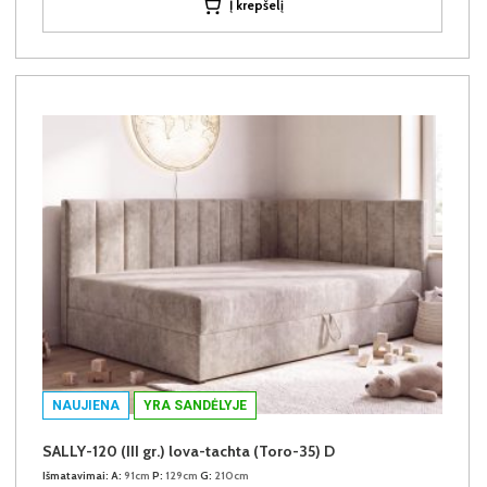
Į krepšelį
NAUJIENA
YRA SANDĖLYJE
SALLY-120 (III gr.) lova-tachta (Toro-35) D
Išmatavimai:
A:
91cm
P:
129cm
G:
210cm