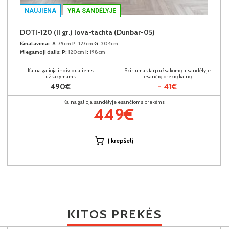
NAUJIENA
YRA SANDĖLYJE
DOTI-120 (II gr.) lova-tachta (Dunbar-05)
Išmatavimai:
A:
79cm
P:
127cm
G:
204cm
Miegamoji dalis:
P:
120cm
I:
198cm
Kaina galioja individualiems
Skirtumas tarp užsakomų ir sandėlyje
užsakymams
esančių prekių kainų
490€
- 41€
Kaina galioja sandėlyje esančioms prekėms
449€
Į krepšelį
KITOS PREKĖS