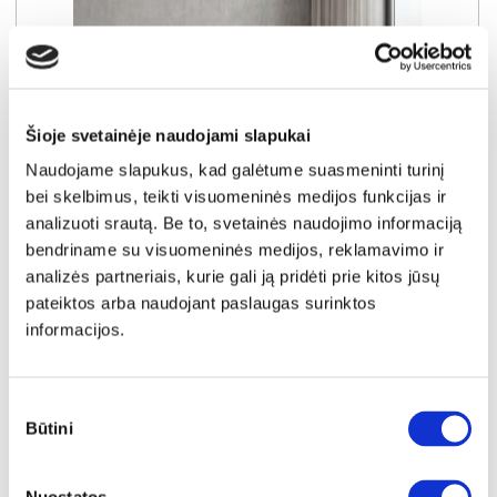
Šioje svetainėje naudojami slapukai
Naudojame slapukus, kad galėtume suasmeninti turinį
bei skelbimus, teikti visuomeninės medijos funkcijas ir
analizuoti srautą. Be to, svetainės naudojimo informaciją
bendriname su visuomeninės medijos, reklamavimo ir
analizės partneriais, kurie gali ją pridėti prie kitos jūsų
pateiktos arba naudojant paslaugas surinktos
NAUJIENA
YRA SANDĖLYJE
informacijos.
DIVA PLUS 140 (II gr.) lova (Lincoln Green-37)
Išmatavimai:
A:
120cm
P:
142cm
G:
210cm
Miegamoji dalis:
P:
140cm
I:
200cm
Sutikimo
Būtini
pasirinkimas
Kaina galioja individualiems
Skirtumas tarp užsakomų ir sandėlyje
užsakymams
esančių prekių kainų
500€
- 31€