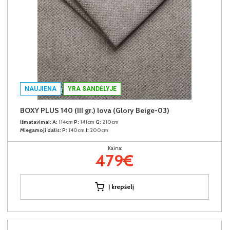
NAUJIENA
YRA SANDĖLYJE
BOXY PLUS 140 (III gr.) lova (Glory Beige-03)
Išmatavimai:
A:
114cm
P:
141cm
G:
210cm
Miegamoji dalis:
P:
140cm
I:
200cm
Kaina:
479€
Į krepšelį