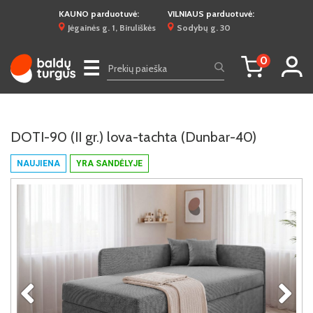
KAUNO parduotuvė:
VILNIAUS parduotuvė:
Jėgainės g. 1, Biruliškės
Sodybų g. 30
0
☰
DOTI-90 (II gr.) lova-tachta (Dunbar-40)
NAUJIENA
YRA SANDĖLYJE