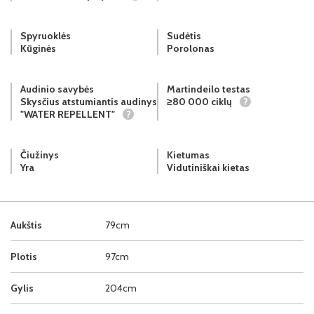
Spyruoklės
Sudėtis
Kūginės
Porolonas
Audinio savybės
Martindeilo testas
Skysčius atstumiantis audinys
≥80 000 ciklų
?
"WATER REPELLENT"
?
Čiužinys
Kietumas
Yra
Vidutiniškai kietas
Aukštis
79cm
Plotis
97cm
Gylis
204cm