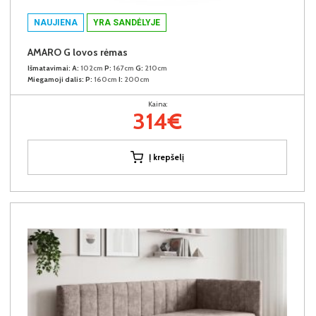
NAUJIENA
YRA SANDĖLYJE
AMARO G lovos rėmas
Išmatavimai:
A:
102cm
P:
167cm
G:
210cm
Miegamoji dalis:
P:
160cm
I:
200cm
Kaina:
314€
Į krepšelį