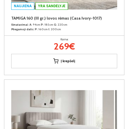
NAUJIENA
YRA SANDĖLYJE
TAMIGA 160 (III gr.) lovos rėmas (Casa Ivory-1017)
Išmatavimai:
A:
94cm
P:
185cm
G:
220cm
Miegamoji dalis:
P:
160cm
I:
200cm
Kaina:
269€
Į krepšelį