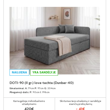
NAUJIENA
YRA SANDĖLYJE
DOTI-90 (II gr.) lova-tachta (Dunbar-40)
Išmatavimai:
A:
79cm
P:
97cm
G:
204cm
Miegamoji dalis:
P:
90cm
I:
198cm
Kaina galioja individualiems
Skirtumas tarp užsakomų ir sandėlyje
užsakymams
esančių prekių kainų
420€
- 41€