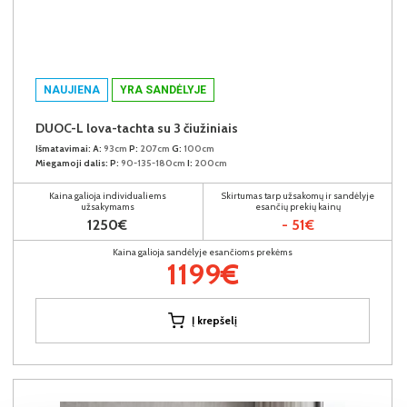
NAUJIENA
YRA SANDĖLYJE
DUOC-L lova-tachta su 3 čiužiniais
Išmatavimai:
A:
93cm
P:
207cm
G:
100cm
Miegamoji dalis:
P:
90-135-180cm
I:
200cm
Kaina galioja individualiems
Skirtumas tarp užsakomų ir sandėlyje
užsakymams
esančių prekių kainų
1250€
- 51€
Kaina galioja sandėlyje esančioms prekėms
1199€
Į krepšelį