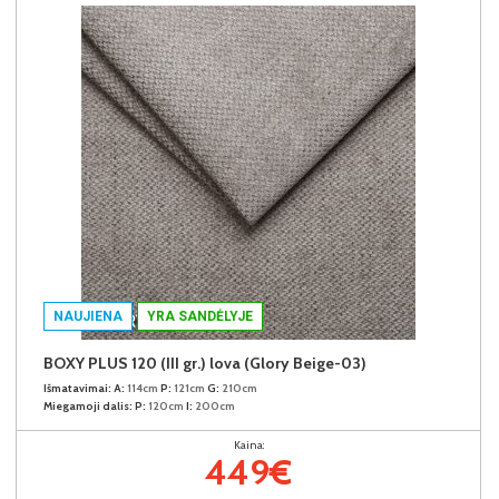
NAUJIENA
YRA SANDĖLYJE
BOXY PLUS 120 (III gr.) lova (Glory Beige-03)
Išmatavimai:
A:
114cm
P:
121cm
G:
210cm
Miegamoji dalis:
P:
120cm
I:
200cm
Kaina:
449€