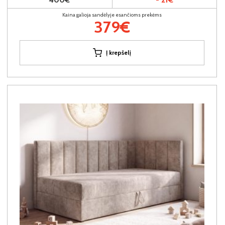
Kaina galioja sandėlyje esančioms prekėms
379€
Į krepšelį