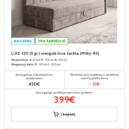
NAUJIENA
YRA SANDĖLYJE
LUIZ-120 (II gr.) viengulė lova-tachta (Milky-85)
Išmatavimai:
A:
82cm
P:
130cm
G:
210cm
Miegamoji dalis:
P:
120cm
I:
200cm
Kaina galioja individualiems
Skirtumas tarp užsakomų ir sandėlyje
užsakymams
esančių prekių kainų
450€
- 51€
Kaina galioja sandėlyje esančioms prekėms
399€
Į krepšelį