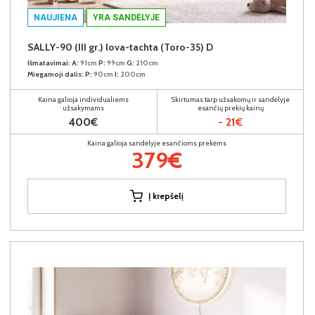
NAUJIENA
YRA SANDĖLYJE
SALLY-90 (III gr.) lova-tachta (Toro-35) D
Išmatavimai:
A:
91cm
P:
99cm
G:
210cm
Miegamoji dalis:
P:
90cm
I:
200cm
Kaina galioja individualiems
Skirtumas tarp užsakomų ir sandėlyje
užsakymams
esančių prekių kainų
400€
- 21€
Kaina galioja sandėlyje esančioms prekėms
379€
Į krepšelį