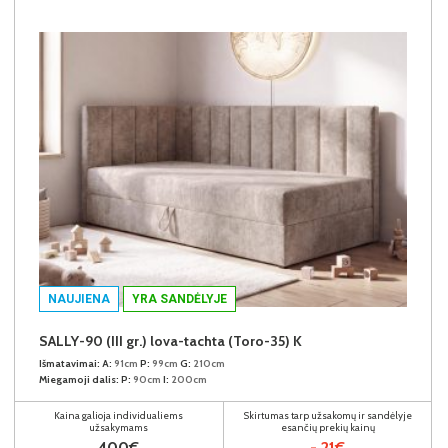
NAUJIENA
YRA SANDĖLYJE
SALLY-90 (III gr.) lova-tachta (Toro-35) K
Išmatavimai:
A:
91cm
P:
99cm
G:
210cm
Miegamoji dalis:
P:
90cm
I:
200cm
Kaina galioja individualiems
Skirtumas tarp užsakomų ir sandėlyje
užsakymams
esančių prekių kainų
400€
- 21€