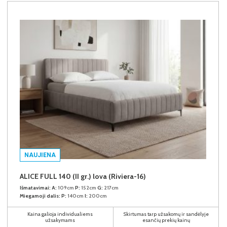
NAUJIENA
ALICE FULL 140 (II gr.) lova (Riviera-16)
Išmatavimai:
A:
109cm
P:
152cm
G:
217cm
Miegamoji dalis:
P:
140cm
I:
200cm
Kaina galioja individualiems
Skirtumas tarp užsakomų ir sandėlyje
užsakymams
esančių prekių kainų