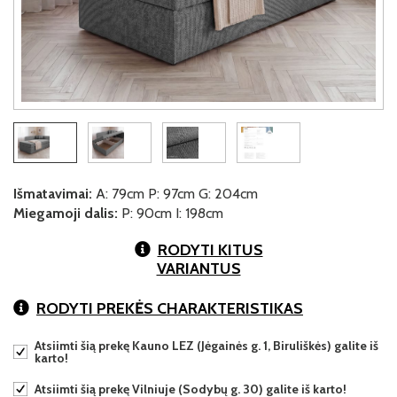
Išmatavimai:
A: 79cm P: 97cm G: 204cm
Miegamoji dalis:
P: 90cm I: 198cm
RODYTI KITUS
VARIANTUS
RODYTI PREKĖS CHARAKTERISTIKAS
Atsiimti šią prekę Kauno LEZ (Jėgainės g. 1, Biruliškės) galite iš
karto!
Atsiimti šią prekę Vilniuje (Sodybų g. 30) galite iš karto!