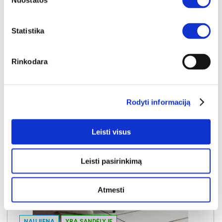
Nuostatos
Kaina galioja sandėlyje esančioms prekėms
469€
Statistika
Į krepšelį
Rinkodara
Rodyti informaciją
Leisti visus
Leisti pasirinkimą
Atmesti
NAUJIENA
YRA SANDĖLYJE