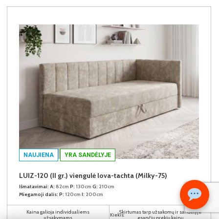
NAUJIENA
YRA SANDĖLYJE
LUIZ-120 (II gr.) viengulė lova-tachta (Milky-75)
Išmatavimai:
A:
82cm
P:
130cm
G:
210cm
Miegamoji dalis:
P:
120cm
I:
200cm
Kaina galioja individualiems
Skirtumas tarp užsakomų ir sandėlyje
Kiekis:
užsakymams
esančių prekių kainų