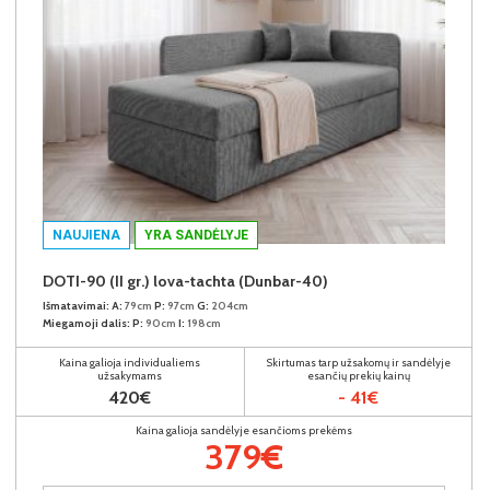
NAUJIENA
YRA SANDĖLYJE
DOTI-90 (II gr.) lova-tachta (Dunbar-40)
Išmatavimai:
A:
79cm
P:
97cm
G:
204cm
Miegamoji dalis:
P:
90cm
I:
198cm
Kaina galioja individualiems
Skirtumas tarp užsakomų ir sandėlyje
užsakymams
esančių prekių kainų
420€
- 41€
Kaina galioja sandėlyje esančioms prekėms
379€