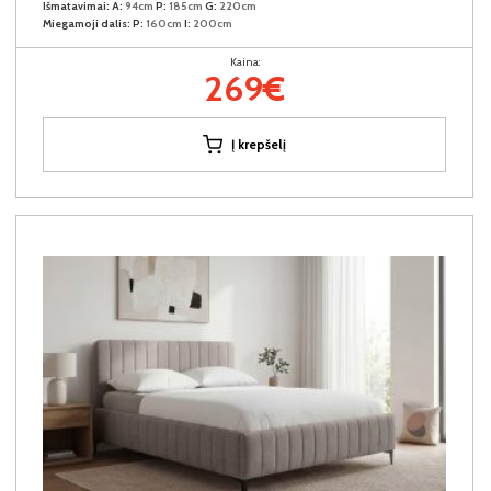
Išmatavimai:
A:
94cm
P:
185cm
G:
220cm
Miegamoji dalis:
P:
160cm
I:
200cm
Kaina:
269€
Į krepšelį