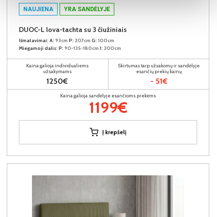
NAUJIENA
YRA SANDĖLYJE
DUOC-L lova-tachta su 3 čiužiniais
Išmatavimai:
A:
93cm
P:
207cm
G:
100cm
Miegamoji dalis:
P:
90-135-180cm
I:
200cm
Kaina galioja individualiems
Skirtumas tarp užsakomų ir sandėlyje
užsakymams
esančių prekių kainų
1250€
- 51€
Kaina galioja sandėlyje esančioms prekėms
1199€
Į krepšelį