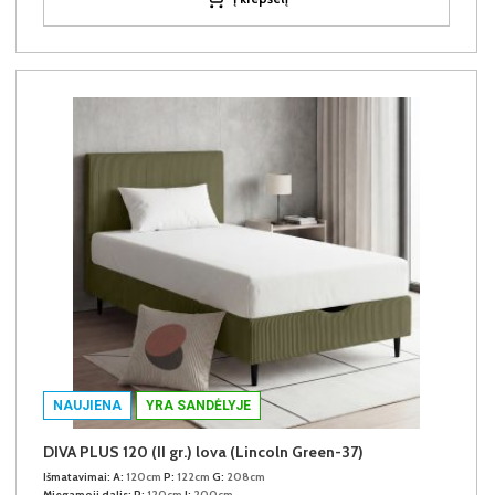
NAUJIENA
YRA SANDĖLYJE
DIVA PLUS 120 (II gr.) lova (Lincoln Green-37)
Išmatavimai:
A:
120cm
P:
122cm
G:
208cm
Miegamoji dalis:
P:
120cm
I:
200cm