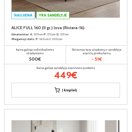
NAUJIENA
YRA SANDĖLYJE
ALICE FULL 160 (II gr.) lova (Riviera-16)
Išmatavimai:
A:
109cm
P:
172cm
G:
217cm
Miegamoji dalis:
P:
160cm
I:
200cm
Kaina galioja individualiems
Skirtumas tarp užsakomų ir sandėlyje
užsakymams
esančių prekių kainų
500€
- 51€
Kaina galioja sandėlyje esančioms prekėms
449€
Į krepšelį