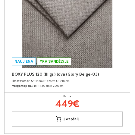
NAUJIENA
YRA SANDĖLYJE
BOXY PLUS 120 (III gr.) lova (Glory Beige-03)
Išmatavimai:
A:
114cm
P:
121cm
G:
210cm
Miegamoji dalis:
P:
120cm
I:
200cm
Kaina:
449€
Į krepšelį