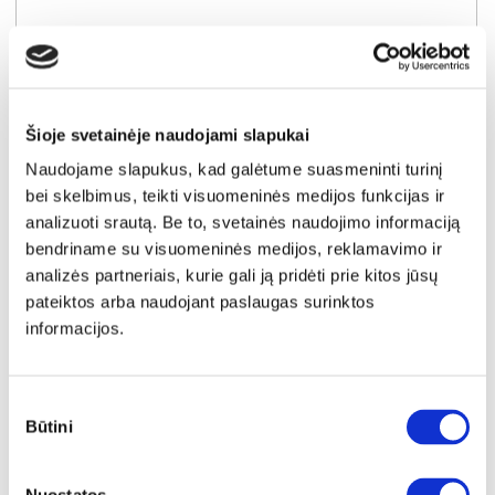
Šioje svetainėje naudojami slapukai
Naudojame slapukus, kad galėtume suasmeninti turinį
bei skelbimus, teikti visuomeninės medijos funkcijas ir
analizuoti srautą. Be to, svetainės naudojimo informaciją
bendriname su visuomeninės medijos, reklamavimo ir
analizės partneriais, kurie gali ją pridėti prie kitos jūsų
pateiktos arba naudojant paslaugas surinktos
NAUJIENA
YRA SANDĖLYJE
informacijos.
SALLY-120 (III gr.) lova-tachta (Toro-35) D
Išmatavimai:
A:
91cm
P:
129cm
G:
210cm
Sutikimo
Miegamoji dalis:
P:
120cm
I:
200cm
Būtini
pasirinkimas
Kaina galioja individualiems
Skirtumas tarp užsakomų ir sandėlyje
užsakymams
esančių prekių kainų
450€
- 21€