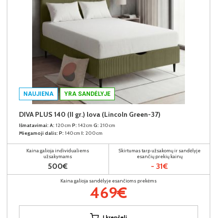
NAUJIENA
YRA SANDĖLYJE
DIVA PLUS 140 (II gr.) lova (Lincoln Green-37)
Išmatavimai:
A:
120cm
P:
142cm
G:
210cm
Miegamoji dalis:
P:
140cm
I:
200cm
Kaina galioja individualiems
Skirtumas tarp užsakomų ir sandėlyje
užsakymams
esančių prekių kainų
500€
- 31€
Kaina galioja sandėlyje esančioms prekėms
469€
Į krepšelį