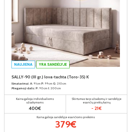
NAUJIENA
YRA SANDĖLYJE
SALLY-90 (III gr.) lova-tachta (Toro-35) K
Išmatavimai:
A:
91cm
P:
99cm
G:
210cm
Miegamoji dalis:
P:
90cm
I:
200cm
Kaina galioja individualiems
Skirtumas tarp užsakomų ir sandėlyje
užsakymams
esančių prekių kainų
400€
- 21€
Kaina galioja sandėlyje esančioms prekėms
379€