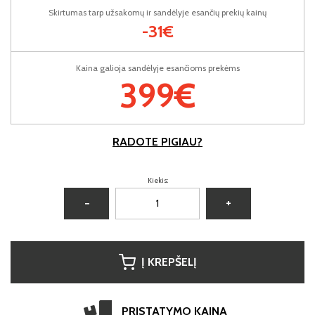
Skirtumas tarp užsakomų ir sandėlyje esančių prekių kainų
-31€
Kaina galioja sandėlyje esančioms prekėms
399€
RADOTE PIGIAU?
Kiekis:
−
+
Į KREPŠELĮ
PRISTATYMO KAINA