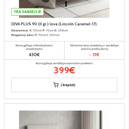
YRA SANDĖLYJE
DIVA PLUS 90 (II gr.) lova (Lincoln Caramel-17)
Išmatavimai:
A:
120cm
P:
92cm
G:
208cm
Miegamoji dalis:
P:
90cm
I:
200cm
Kaina galioja individualiems
Skirtumas tarp užsakomų ir sandėlyje
užsakymams
esančių prekių kainų
430€
- 31€
Kaina galioja sandėlyje esančioms prekėms
399€
Į krepšelį