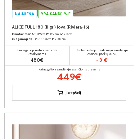
NAUJIENA
YRA SANDĖLYJE
ALICE FULL 180 (II gr.) lova (Riviera-16)
Išmatavimai:
A:
109cm
P:
192cm
G:
217cm
Miegamoji dalis:
P:
180cm
I:
200cm
Kaina galioja individualiems
Skirtumas tarp užsakomų ir sandėlyje
užsakymams
esančių prekių kainų
480€
- 31€
Kaina galioja sandėlyje esančioms prekėms
449€
Į krepšelį