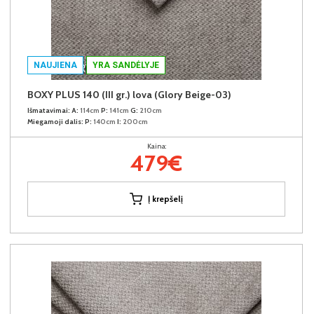
NAUJIENA
YRA SANDĖLYJE
BOXY PLUS 140 (III gr.) lova (Glory Beige-03)
Išmatavimai:
A:
114cm
P:
141cm
G:
210cm
Miegamoji dalis:
P:
140cm
I:
200cm
Kaina:
479€
Į krepšelį