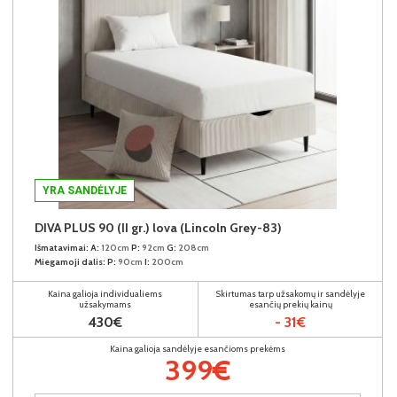
YRA SANDĖLYJE
DIVA PLUS 90 (II gr.) lova (Lincoln Grey-83)
Išmatavimai:
A:
120cm
P:
92cm
G:
208cm
Miegamoji dalis:
P:
90cm
I:
200cm
Kaina galioja individualiems
Skirtumas tarp užsakomų ir sandėlyje
užsakymams
esančių prekių kainų
430€
- 31€
Kaina galioja sandėlyje esančioms prekėms
399€