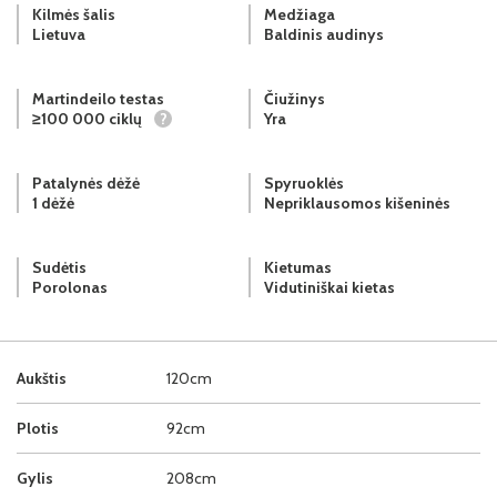
Kilmės šalis
Medžiaga
Lietuva
Baldinis audinys
Martindeilo testas
Čiužinys
≥100 000 ciklų
?
Yra
Patalynės dėžė
Spyruoklės
1 dėžė
Nepriklausomos kišeninės
Sudėtis
Kietumas
Porolonas
Vidutiniškai kietas
Aukštis
120cm
Plotis
92cm
Gylis
208cm