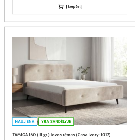
Į krepšelį
NAUJIENA
YRA SANDĖLYJE
TAMIGA 160 (III gr.) lovos rėmas (Casa Ivory-1017)