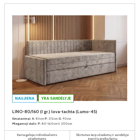
NAUJIENA
YRA SANDĖLYJE
LINO-80/160 (I gr.) lova-tachta (Lumo-45)
Išmatavimai:
A:
83cm
P:
212cm
G:
90cm
Miegamoji dalis:
P:
80-160cm
I:
200cm
Kaina galioja individualiems
Skirtumas tarp užsakomų ir sandėlyje
užsakymams
esančių prekių kainų