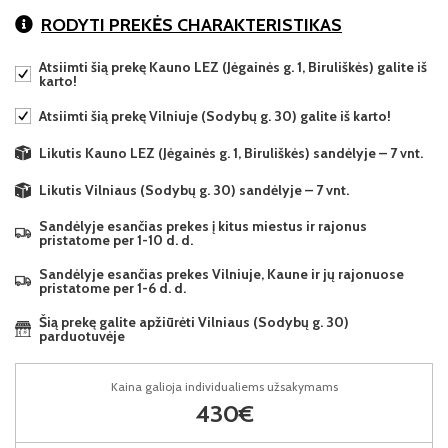
RODYTI PREKĖS CHARAKTERISTIKAS
Atsiimti šią prekę Kauno LEZ (Jėgainės g. 1, Biruliškės) galite iš
karto!
Atsiimti šią prekę Vilniuje (Sodybų g. 30) galite iš karto!
Likutis Kauno LEZ (Jėgainės g. 1, Biruliškės) sandėlyje – 7 vnt.
Likutis Vilniaus (Sodybų g. 30) sandėlyje – 7 vnt.
Sandėlyje esančias prekes į kitus miestus ir rajonus
pristatome per 1-10 d. d.
Sandėlyje esančias prekes Vilniuje, Kaune ir jų rajonuose
pristatome per 1-6 d. d.
Šią prekę galite apžiūrėti Vilniaus (Sodybų g. 30)
parduotuvėje
Kaina galioja individualiems užsakymams
430€