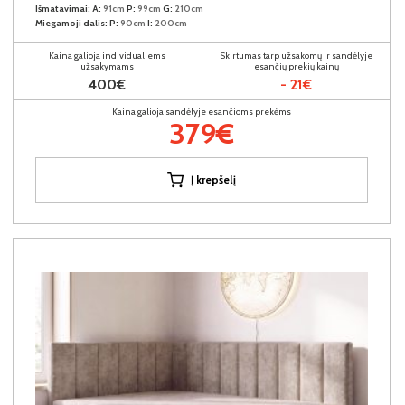
Išmatavimai:
A:
91cm
P:
99cm
G:
210cm
Miegamoji dalis:
P:
90cm
I:
200cm
Kaina galioja individualiems
Skirtumas tarp užsakomų ir sandėlyje
užsakymams
esančių prekių kainų
400€
- 21€
Kaina galioja sandėlyje esančioms prekėms
379€
Į krepšelį