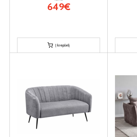
649€
Į krepšelį