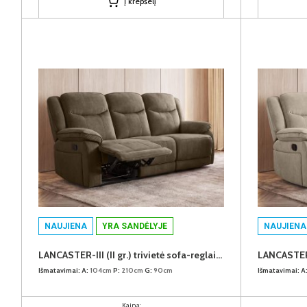
Į krepšelį
NAUJIENA
YRA SANDĖLYJE
NAUJIENA
LANCASTER-III (II gr.) trivietė sofa-reglaineris (EDA828-05 Rudas)
Išmatavimai:
A:
104cm
P:
210cm
G:
90cm
Išmatavimai:
A
Kaina: