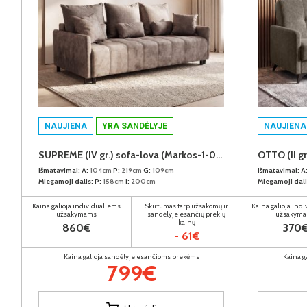
NAUJIENA
YRA SANDĖLYJE
NAUJIENA
SUPREME (IV gr.) sofa-lova (Markos-1-04)
OTTO (II gr
Išmatavimai:
A:
104cm
P:
219cm
G:
109cm
Išmatavimai:
A
Miegamoji dalis:
P:
158cm
I:
200cm
Miegamoji dali
Kaina galioja individualiems
Skirtumas tarp užsakomų ir
Kaina galioja ind
užsakymams
sandėlyje esančių prekių
užsakym
kainų
860€
370
- 61€
Kaina galioja sandėlyje esančioms prekėms
Kaina g
799€