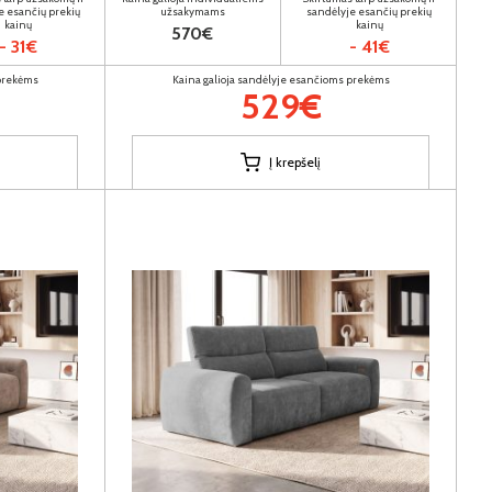
e esančių prekių
užsakymams
sandėlyje esančių prekių
kainų
kainų
570€
- 31€
- 41€
 prekėms
Kaina galioja sandėlyje esančioms prekėms
529€
Į krepšelį