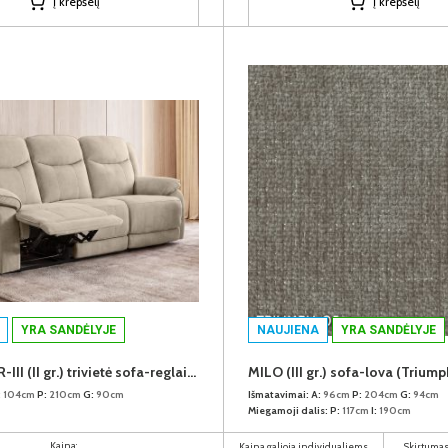
Į krepšelį
Į krepšelį
YRA SANDĖLYJE
NAUJIENA
YRA SANDĖLYJE
LANCASTER-III (II gr.) trivietė sofa-reglaineris (EDA828-02 Šviesiai rudas)
MILO (III gr.) sofa-lova (Trium
:
104cm
P:
210cm
G:
90cm
Išmatavimai:
A:
96cm
P:
204cm
G:
94cm
Miegamoji dalis:
P:
117cm
I:
190cm
Kaina:
Kaina galioja individualiems
Skirtumas