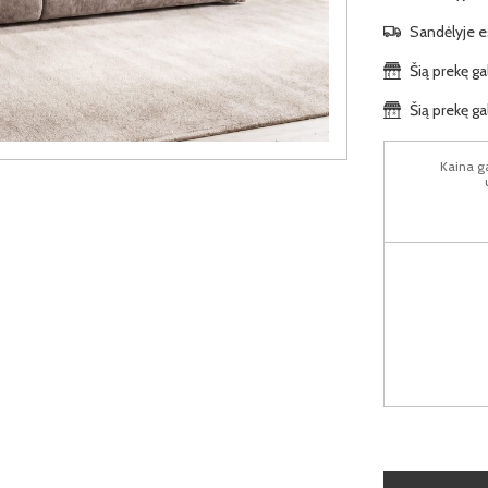
Sandėlyje es
Šią prekę ga
Šią prekę ga
Kaina ga