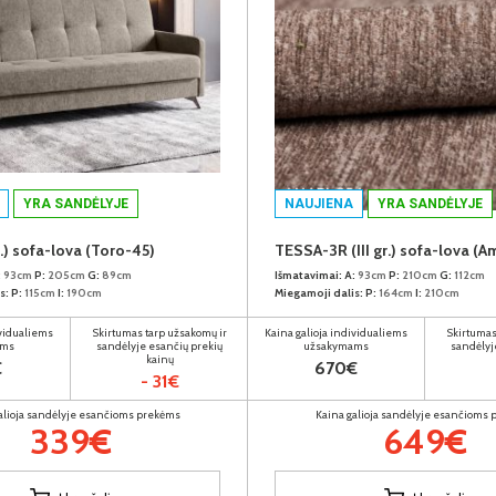
YRA SANDĖLYJE
NAUJIENA
YRA SANDĖLYJE
.) sofa-lova (Toro-45)
TESSA-3R (III gr.) sofa-lova (A
:
93cm
P:
205cm
G:
89cm
Išmatavimai:
A:
93cm
P:
210cm
G:
112cm
s:
P:
115cm
I:
190cm
Miegamoji dalis:
P:
164cm
I:
210cm
ividualiems
Skirtumas tarp užsakomų ir
Kaina galioja individualiems
Skirtumas
ams
sandėlyje esančių prekių
užsakymams
sandėlyj
kainų
€
670€
- 31€
alioja sandėlyje esančioms prekėms
Kaina galioja sandėlyje esančioms
339€
649€