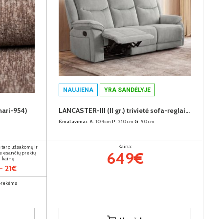
NAUJIENA
YRA SANDĖLYJE
mari-954)
LANCASTER-III (II gr.) trivietė sofa-reglaineris (EDA828-10 Pilkas)
Išmatavimai:
A:
104cm
P:
210cm
G:
90cm
Kaina:
 tarp užsakomų ir
649€
e esančių prekių
kainų
- 21€
 prekėms