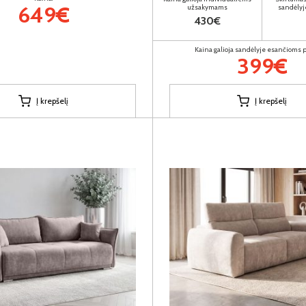
649€
užsakymams
sandėlyj
430€
Kaina galioja sandėlyje esančioms
399€
Į krepšelį
Į krepšelį