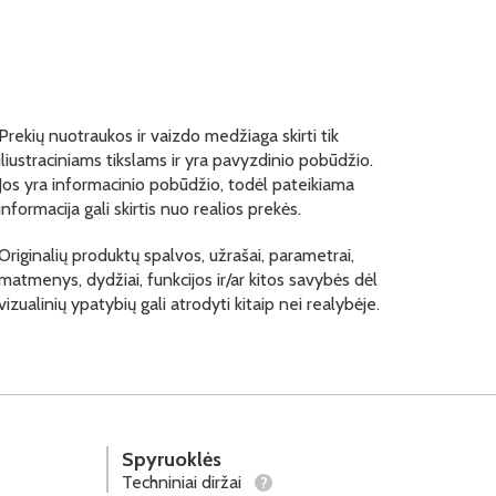
Prekių nuotraukos ir vaizdo medžiaga skirti tik
iliustraciniams tikslams ir yra pavyzdinio pobūdžio.
Jos yra informacinio pobūdžio, todėl pateikiama
informacija gali skirtis nuo realios prekės.
Originalių produktų spalvos, užrašai, parametrai,
matmenys, dydžiai, funkcijos ir/ar kitos savybės dėl
vizualinių ypatybių gali atrodyti kitaip nei realybėje.
Spyruoklės
Techniniai diržai
?