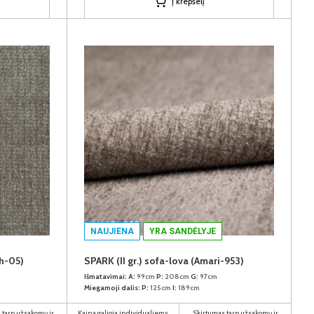
Į krepšelį
NAUJIENA
YRA SANDĖLYJE
ph-05)
SPARK (II gr.) sofa-lova (Amari-953)
Išmatavimai:
A:
99cm
P:
208cm
G:
97cm
Miegamoji dalis:
P:
125cm
I:
189cm
 tarp užsakomų ir
Kaina galioja individualiems
Skirtumas tarp užsakomų ir