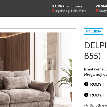
KAUNO parduotuvė:
VILNIA
Jėgainės g. 1, Biruliškės
Sodyb
NAUJIENA
DELPHI
855)
Išmatavimai:
Miegamoji dal
RODYTI 
RODYTI
Sandėlyje es