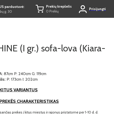
Prekių krepšelis
US parduotuvė:
Prisijungti
0 Prekių
ų g. 30
NE (I gr.) sofa-lova (Kiara-
A: 87cm P: 240cm G: 119cm
is:
P: 173cm I: 202cm
KITUS VARIANTUS
 PREKĖS CHARAKTERISTIKAS
ančias prekes į kitus miestus ir rajonus pristatome per 1-10 d. d.