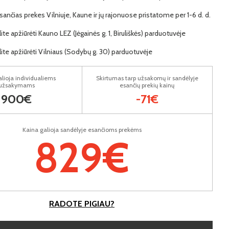
ančias prekes Vilniuje, Kaune ir jų rajonuose pristatome per 1-6 d. d.
lite apžiūrėti Kauno LEZ (Jėgainės g. 1, Biruliškės) parduotuvėje
lite apžiūrėti Vilniaus (Sodybų g. 30) parduotuvėje
lioja individualiems
Skirtumas tarp užsakomų ir sandėlyje
užsakymams
esančių prekių kainų
900€
-71€
Kaina galioja sandėlyje esančioms prekėms
829€
RADOTE PIGIAU?