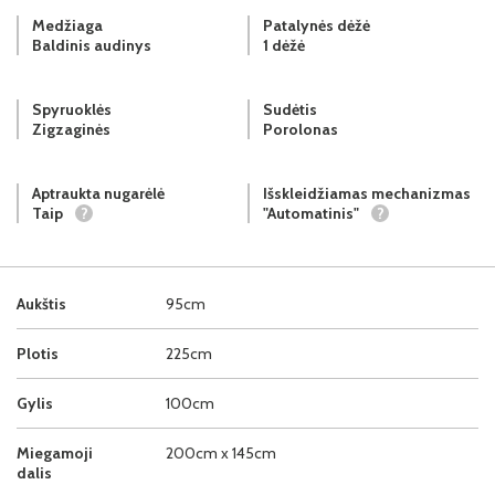
Medžiaga
Patalynės dėžė
Baldinis audinys
1 dėžė
Spyruoklės
Sudėtis
Zigzaginės
Porolonas
Aptraukta nugarėlė
Išskleidžiamas mechanizmas
Taip
?
"Automatinis"
?
Aukštis
95cm
Plotis
225cm
Gylis
100cm
Miegamoji
200cm x 145cm
dalis