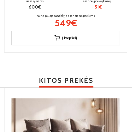
užsakymams
esančių prekių kainų
600€
- 51€
Kaina galioja sandėlyje esančioms prekėms
549€
Į krepšelį
KITOS PREKĖS