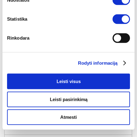
Nuostatos
Statistika
Rinkodara
Rodyti informaciją
Leisti visus
Leisti pasirinkimą
NAUJIENA
YRA SANDĖLYJE
LANCASTER-III (II gr.) trivietė sofa-reglaineris (EDA828-05 Rudas)
Atmesti
Išmatavimai:
A:
104cm
P:
210cm
G:
90cm