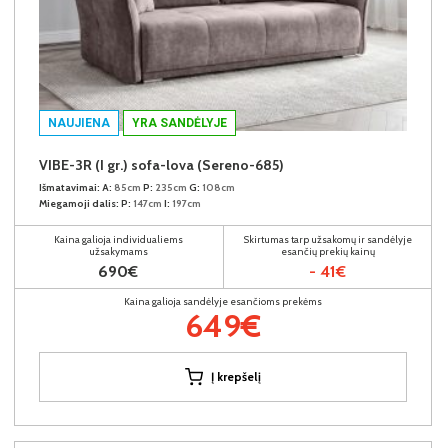
NAUJIENA
YRA SANDĖLYJE
VIBE-3R (I gr.) sofa-lova (Sereno-685)
Išmatavimai:
A:
85cm
P:
235cm
G:
108cm
Miegamoji dalis:
P:
147cm
I:
197cm
Kaina galioja individualiems
Skirtumas tarp užsakomų ir sandėlyje
užsakymams
esančių prekių kainų
690€
- 41€
Kaina galioja sandėlyje esančioms prekėms
649€
Į krepšelį