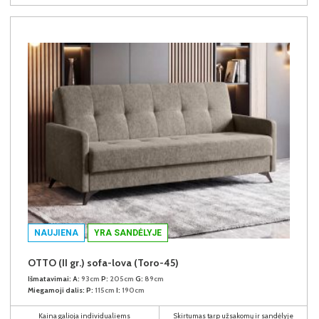
NAUJIENA
YRA SANDĖLYJE
OTTO (II gr.) sofa-lova (Toro-45)
Išmatavimai:
A:
93cm
P:
205cm
G:
89cm
Miegamoji dalis:
P:
115cm
I:
190cm
Kaina galioja individualiems
Skirtumas tarp užsakomų ir sandėlyje