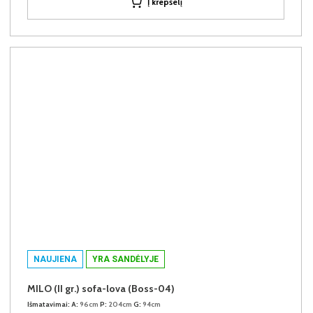
Į krepšelį
NAUJIENA
YRA SANDĖLYJE
MILO (II gr.) sofa-lova (Boss-04)
Išmatavimai:
A:
96cm
P:
204cm
G:
94cm