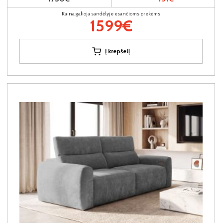
Kaina galioja sandėlyje esančioms prekėms
1599€
Į krepšelį