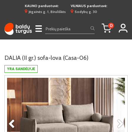
KAUNO parduotuvė:
VILNIAUS parduotuvė:
Jėgainės g. 1, Biruliškės
Sodybų g. 30
0
☰
DALIA (II gr.) sofa-lova (Casa-06)
YRA SANDĖLYJE