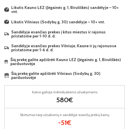
Likutis Kauno LEZ (Jėgainės g. 1, Biruliškės) sandėlyje – 10+
vnt.
Likutis Vilniaus (Sodybų g. 30) sandėlyje – 10+ vnt.
Sandėlyje esančias prekes į kitus miestus ir rajonus
pristatome per 1-10 d. d.
Sandėlyje esančias prekes Vilniuje, Kaune ir jų rajonuose
pristatome per 1-6 d. d.
Šią prekę galite apžiūrėti Kauno LEZ (Jėgainės g. 1, Biruliškės)
parduotuvėje
Šią prekę galite apžiūrėti Vilniaus (Sodybų g. 30)
parduotuvėje
Kaina galioja individualiems užsakymams
580€
Skirtumas tarp užsakomų ir sandėlyje esančių prekių kainų
-51€