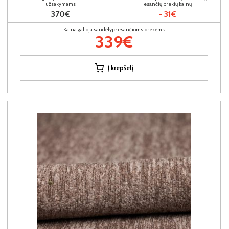
užsakymams
esančių prekių kainų
370€
- 31€
Kaina galioja sandėlyje esančioms prekėms
339€
Į krepšelį