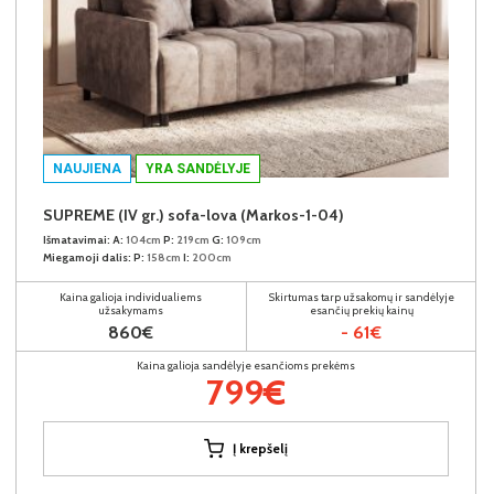
NAUJIENA
YRA SANDĖLYJE
SUPREME (IV gr.) sofa-lova (Markos-1-04)
Išmatavimai:
A:
104cm
P:
219cm
G:
109cm
Miegamoji dalis:
P:
158cm
I:
200cm
Kaina galioja individualiems
Skirtumas tarp užsakomų ir sandėlyje
užsakymams
esančių prekių kainų
860€
- 61€
Kaina galioja sandėlyje esančioms prekėms
799€
Į krepšelį