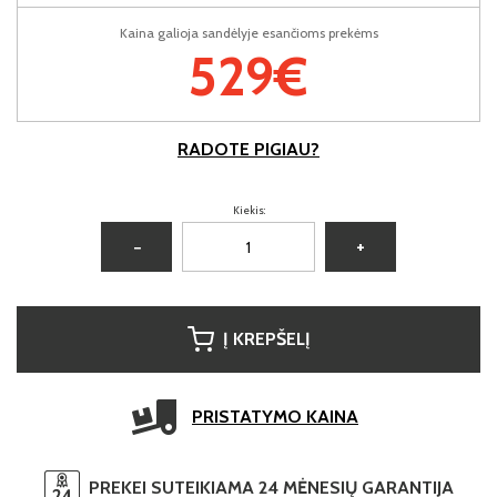
Kaina galioja sandėlyje esančioms prekėms
529€
RADOTE PIGIAU?
Kiekis:
−
+
Į KREPŠELĮ
PRISTATYMO KAINA
PREKEI SUTEIKIAMA 24 MĖNESIŲ GARANTIJA