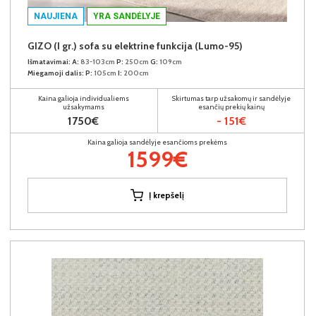
NAUJIENA
YRA SANDĖLYJE
GIZO (I gr.) sofa su elektrine funkcija (Lumo-95)
Išmatavimai:
A:
83-103cm
P:
250cm
G:
109cm
Miegamoji dalis:
P:
105cm
I:
200cm
Kaina galioja individualiems
Skirtumas tarp užsakomų ir sandėlyje
užsakymams
esančių prekių kainų
1750€
- 151€
Kaina galioja sandėlyje esančioms prekėms
1599€
Į krepšelį