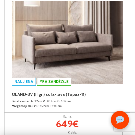
NAUJIENA
YRA SANDĖLYJE
OLAND-3V (II gr.) sofa-lova (Topaz-11)
Išmatavimai:
A:
92cm
P:
209cm
G:
102cm
Miegamoji dalis:
P:
152cm
I:
190cm
Kaina:
649€
Kiekis: