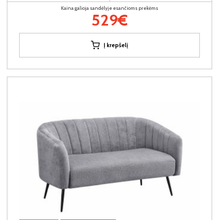
Kaina galioja sandėlyje esančioms prekėms
529€
Į krepšelį