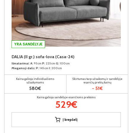
YRA SANDĖLYJE
DALIA (II gr.) sofa-lova (Casa-24)
Išmatavimai:
A:
95cm
P:
225cm
G:
100cm
Miegamoji dalis:
P:
145cm
I:
200cm
Kaina galioja individualiems
Skirtumas tarp užsakomų ir sandėlyje
užsakymams
esančių prekių kainų
580€
- 51€
Kaina galioja sandėlyje esančioms prekėms
529€
Į krepšelį