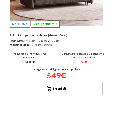
NAUJIENA
YRA SANDĖLYJE
DALIA (III gr.) sofa-lova (Amari-966)
Išmatavimai:
A:
95cm
P:
225cm
G:
100cm
Miegamoji dalis:
P:
145cm
I:
200cm
Kaina galioja individualiems
Skirtumas tarp užsakomų ir sandėlyje
užsakymams
esančių prekių kainų
600€
- 51€
Kaina galioja sandėlyje esančioms prekėms
549€
Į krepšelį