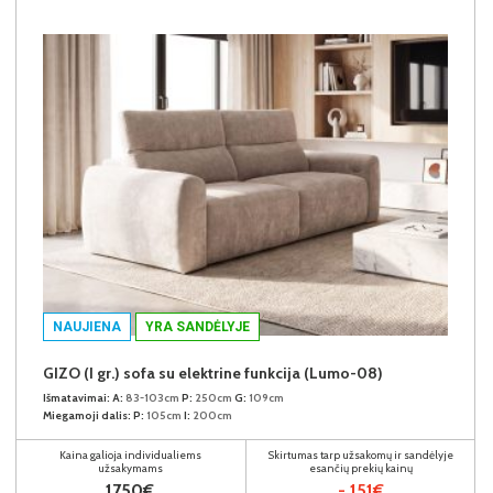
NAUJIENA
YRA SANDĖLYJE
GIZO (I gr.) sofa su elektrine funkcija (Lumo-08)
Išmatavimai:
A:
83-103cm
P:
250cm
G:
109cm
Miegamoji dalis:
P:
105cm
I:
200cm
Kaina galioja individualiems
Skirtumas tarp užsakomų ir sandėlyje
užsakymams
esančių prekių kainų
1750€
- 151€