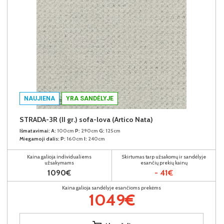
NAUJIENA
YRA SANDĖLYJE
STRADA-3R (II gr.) sofa-lova (Artico Nata)
Išmatavimai:
A:
100cm
P:
290cm
G:
125cm
Miegamoji dalis:
P:
160cm
I:
240cm
Kaina galioja individualiems
Skirtumas tarp užsakomų ir sandėlyje
užsakymams
esančių prekių kainų
1090€
- 41€
Kaina galioja sandėlyje esančioms prekėms
1049€