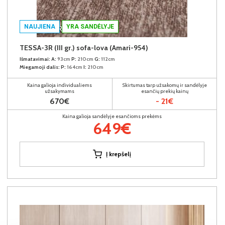
NAUJIENA
YRA SANDĖLYJE
TESSA-3R (III gr.) sofa-lova (Amari-954)
Išmatavimai:
A:
93cm
P:
210cm
G:
112cm
Miegamoji dalis:
P:
164cm
I:
210cm
Kaina galioja individualiems
Skirtumas tarp užsakomų ir sandėlyje
užsakymams
esančių prekių kainų
670€
- 21€
Kaina galioja sandėlyje esančioms prekėms
649€
Į krepšelį