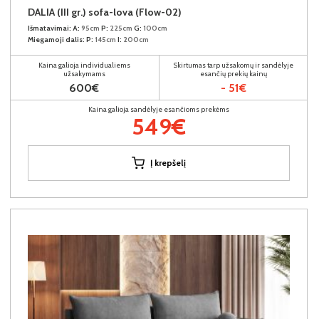
DALIA (III gr.) sofa-lova (Flow-02)
Išmatavimai:
A:
95cm
P:
225cm
G:
100cm
Miegamoji dalis:
P:
145cm
I:
200cm
Kaina galioja individualiems
Skirtumas tarp užsakomų ir sandėlyje
užsakymams
esančių prekių kainų
600€
- 51€
Kaina galioja sandėlyje esančioms prekėms
549€
Į krepšelį