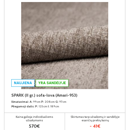
NAUJIENA
YRA SANDĖLYJE
SPARK (II gr.) sofa-lova (Amari-953)
Išmatavimai:
A:
99cm
P:
208cm
G:
97cm
Miegamoji dalis:
P:
125cm
I:
189cm
Kaina galioja individualiems
Skirtumas tarp užsakomų ir sandėlyje
užsakymams
esančių prekių kainų
570€
- 41€