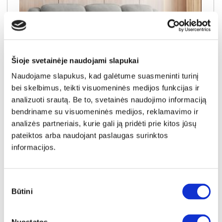
Šioje svetainėje naudojami slapukai
Naudojame slapukus, kad galėtume suasmeninti turinį
bei skelbimus, teikti visuomeninės medijos funkcijas ir
analizuoti srautą. Be to, svetainės naudojimo informaciją
bendriname su visuomeninės medijos, reklamavimo ir
NAUJIENA
YRA SANDĖLYJE
analizės partneriais, kurie gali ją pridėti prie kitos jūsų
LANCASTER-III (II gr.) trivietė sofa-reglaineris (EDA828-10 Pilkas)
pateiktos arba naudojant paslaugas surinktos
Išmatavimai:
A:
104cm
P:
210cm
G:
90cm
informacijos.
Kaina:
649€
Sutikimo
Būtini
pasirinkimas
Į krepšelį