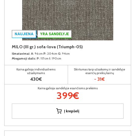
NAUJIENA
YRA SANDĖLYJE
MILO (III gr.) sofa-lova (Triumph-05)
Išmatavimai:
A:
96cm
P:
204cm
G:
94cm
Miegamoji dalis:
P:
117cm
I:
190cm
Kaina galioja individualiems
Skirtumas tarp užsakomų ir sandėlyje
užsakymams
esančių prekių kainų
430€
- 31€
Kaina galioja sandėlyje esančioms prekėms
399€
Į krepšelį