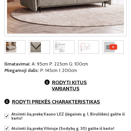
Išmatavimai:
A: 95cm P: 225cm G: 100cm
Miegamoji dalis:
P: 145cm I: 200cm
RODYTI KITUS
VARIANTUS
RODYTI PREKĖS CHARAKTERISTIKAS
Atsiimti šią prekę Kauno LEZ (Jėgainės g. 1, Biruliškės) galite iš
karto!
Atsiimti šią prekę Vilniuje (Sodybų g. 30) galite iš karto!