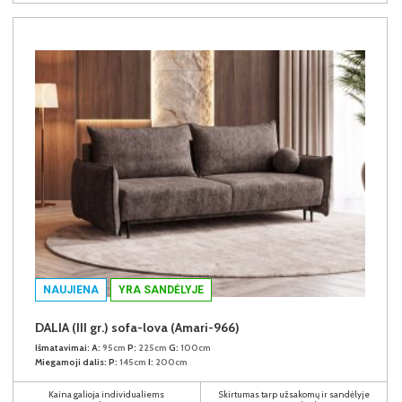
NAUJIENA
YRA SANDĖLYJE
DALIA (III gr.) sofa-lova (Amari-966)
Išmatavimai:
A:
95cm
P:
225cm
G:
100cm
Miegamoji dalis:
P:
145cm
I:
200cm
Kaina galioja individualiems
Skirtumas tarp užsakomų ir sandėlyje