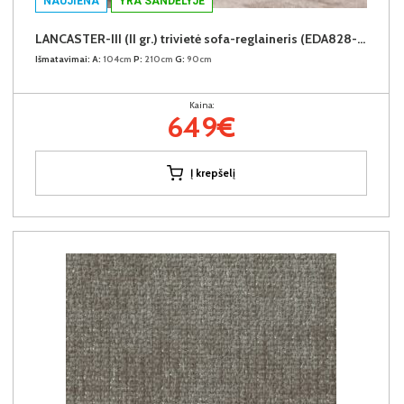
NAUJIENA
YRA SANDĖLYJE
LANCASTER-III (II gr.) trivietė sofa-reglaineris (EDA828-02 Šviesiai rudas)
Išmatavimai:
A:
104cm
P:
210cm
G:
90cm
Kaina:
649€
Į krepšelį