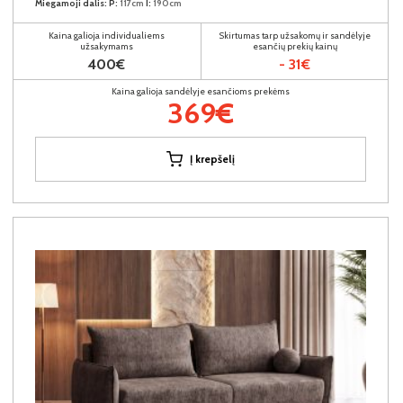
Miegamoji dalis:
P:
117cm
I:
190cm
Kaina galioja individualiems
Skirtumas tarp užsakomų ir sandėlyje
užsakymams
esančių prekių kainų
400€
- 31€
Kaina galioja sandėlyje esančioms prekėms
369€
Į krepšelį