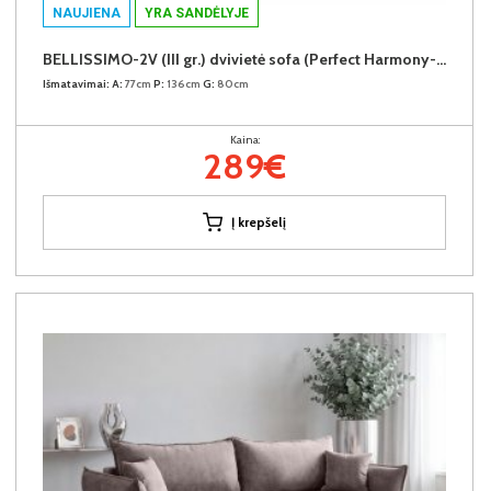
NAUJIENA
YRA SANDĖLYJE
BELLISSIMO-2V (III gr.) dvivietė sofa (Perfect Harmony-85)
Išmatavimai:
A:
77cm
P:
136cm
G:
80cm
Kaina:
289€
Į krepšelį