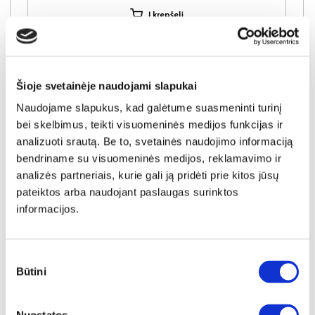
Į krepšelį
Šioje svetainėje naudojami slapukai
Naudojame slapukus, kad galėtume suasmeninti turinį
bei skelbimus, teikti visuomeninės medijos funkcijas ir
analizuoti srautą. Be to, svetainės naudojimo informaciją
bendriname su visuomeninės medijos, reklamavimo ir
analizės partneriais, kurie gali ją pridėti prie kitos jūsų
pateiktos arba naudojant paslaugas surinktos
informacijos.
Sutikimo
Būtini
pasirinkimas
IŠPARDAVIMAS
YRA SANDĖLYJE
CYBERMAN CBMN161-Z13M rašomojo stalo kojos