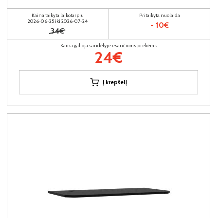
Kaina taikyta laikotarpiu
Pritaikyta nuolaida
2026-06-25 iki 2026-07-24
- 10€
34€
Kaina galioja sandėlyje esančioms prekėms
24€
Į krepšelį