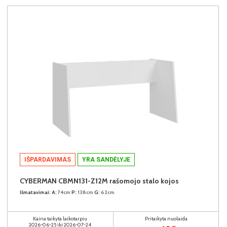
IŠPARDAVIMAS
YRA SANDĖLYJE
CYBERMAN CBMN131-Z12M rašomojo stalo kojos
Išmatavimai:
A:
74cm
P:
138cm
G:
62cm
Kaina taikyta laikotarpiu
Pritaikyta nuolaida
2026-06-25 iki 2026-07-24