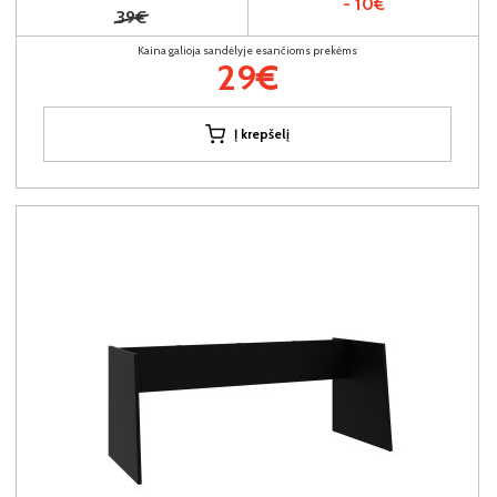
- 10€
39€
Kaina galioja sandėlyje esančioms prekėms
29€
Į krepšelį