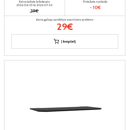
Kaina taikyta laikotarpiu
Pritaikyta nuolaida
2026-06-25 iki 2026-07-24
- 10€
39€
Kaina galioja sandėlyje esančioms prekėms
29€
Į krepšelį