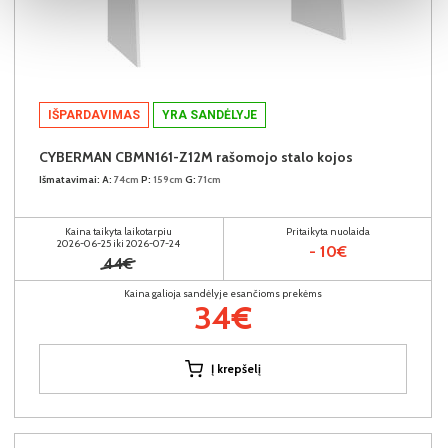
IŠPARDAVIMAS
YRA SANDĖLYJE
CYBERMAN CBMN161-Z12M rašomojo stalo kojos
Išmatavimai:
A:
74cm
P:
159cm
G:
71cm
Kaina taikyta laikotarpiu
Pritaikyta nuolaida
2026-06-25 iki 2026-07-24
- 10€
44€
Kaina galioja sandėlyje esančioms prekėms
34€
Į krepšelį