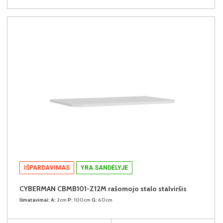
IŠPARDAVIMAS
YRA SANDĖLYJE
CYBERMAN CBMB101-Z12M rašomojo stalo stalviršis
Išmatavimai:
A:
2cm
P:
100cm
G:
60cm