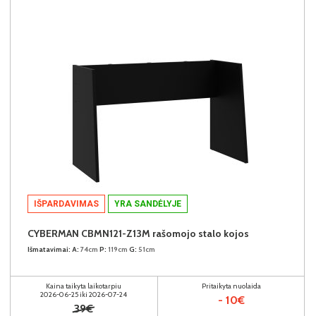
IŠPARDAVIMAS
YRA SANDĖLYJE
CYBERMAN CBMN121-Z13M rašomojo stalo kojos
Išmatavimai:
A:
74cm
P:
119cm
G:
51cm
Kaina taikyta laikotarpiu
Pritaikyta nuolaida
2026-06-25 iki 2026-07-24
- 10€
39€