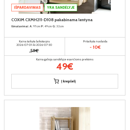
IŠPARDAVIMAS
YRA SANDĖLYJE
COXIM CXMH211-D108 pakabinama lentyna
Išmatavimai:
A:
97cm
P:
49cm
G:
32cm
Kaina taikyta laikotarpiu
Pritaikyta nuolaida
2026-07-01 iki 2026-07-30
- 10€
59€
Kaina galioja sandėlyje esančioms prekėms
49€
Į krepšelį