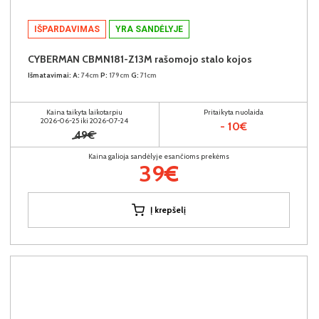
IŠPARDAVIMAS
YRA SANDĖLYJE
CYBERMAN CBMN181-Z13M rašomojo stalo kojos
Išmatavimai:
A:
74cm
P:
179cm
G:
71cm
Kaina taikyta laikotarpiu
Pritaikyta nuolaida
2026-06-25 iki 2026-07-24
- 10€
49€
Kaina galioja sandėlyje esančioms prekėms
39€
Į krepšelį