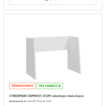
IŠPARDAVIMAS
YRA SANDĖLYJE
CYBERMAN CBMN101-Z12M rašomojo stalo kojos
Išmatavimai:
A:
74cm
P:
99cm
G:
51cm