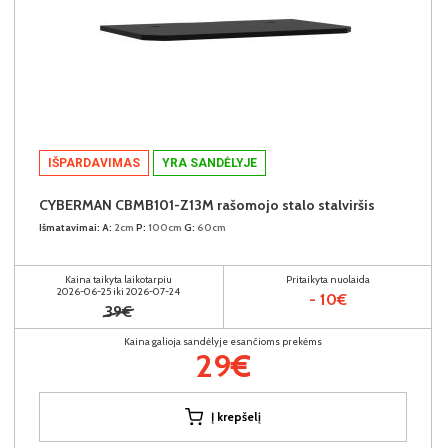
IŠPARDAVIMAS
YRA SANDĖLYJE
CYBERMAN CBMB101-Z13M rašomojo stalo stalviršis
Išmatavimai:
A:
2cm
P:
100cm
G:
60cm
Kaina taikyta laikotarpiu
Pritaikyta nuolaida
2026-06-25 iki 2026-07-24
- 10€
39€
Kaina galioja sandėlyje esančioms prekėms
29€
Į krepšelį