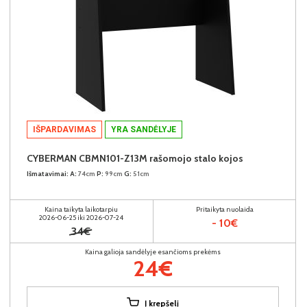
IŠPARDAVIMAS
YRA SANDĖLYJE
CYBERMAN CBMN101-Z13M rašomojo stalo kojos
Išmatavimai:
A:
74cm
P:
99cm
G:
51cm
Kaina taikyta laikotarpiu
Pritaikyta nuolaida
2026-06-25 iki 2026-07-24
- 10€
34€
Kaina galioja sandėlyje esančioms prekėms
24€
Į krepšelį