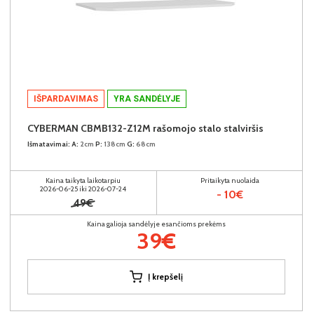
IŠPARDAVIMAS
YRA SANDĖLYJE
CYBERMAN CBMB132-Z12M rašomojo stalo stalviršis
Išmatavimai:
A:
2cm
P:
138cm
G:
68cm
Kaina taikyta laikotarpiu
Pritaikyta nuolaida
2026-06-25 iki 2026-07-24
- 10€
49€
Kaina galioja sandėlyje esančioms prekėms
39€
Į krepšelį