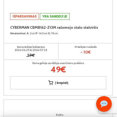
IŠPARDAVIMAS
YRA SANDĖLYJE
CYBERMAN CBMB162-Z13M rašomojo stalo stalviršis
Išmatavimai:
A:
2cm
P:
160cm
G:
78cm
Kaina taikyta laikotarpiu
Pritaikyta nuolaida
2026-06-25 iki 2026-07-24
- 10€
59€
Kaina galioja sandėlyje esančioms prekėms
49€
Į krepšelį
Kiekis: