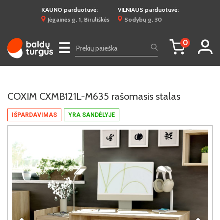
KAUNO parduotuvė:
VILNIAUS parduotuvė:
Jėgainės g. 1, Biruliškės
Sodybų g. 30
0
☰
COXIM CXMB121L-M635 rašomasis stalas
IŠPARDAVIMAS
YRA SANDĖLYJE