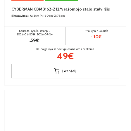
CYBERMAN CBMB162-Z12M rašomojo stalo stalviršis
Išmatavimai:
A:
2cm
P:
160cm
G:
78cm
Kaina taikyta laikotarpiu
Pritaikyta nuolaida
2026-06-25 iki 2026-07-24
- 10€
59€
Kaina galioja sandėlyje esančioms prekėms
49€
Į krepšelį