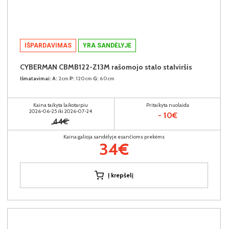
IŠPARDAVIMAS
YRA SANDĖLYJE
CYBERMAN CBMB122-Z13M rašomojo stalo stalviršis
Išmatavimai:
A:
2cm
P:
120cm
G:
60cm
Kaina taikyta laikotarpiu
Pritaikyta nuolaida
2026-06-25 iki 2026-07-24
- 10€
44€
Kaina galioja sandėlyje esančioms prekėms
34€
Į krepšelį