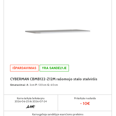
IŠPARDAVIMAS
YRA SANDĖLYJE
CYBERMAN CBMB122-Z12M rašomojo stalo stalviršis
Išmatavimai:
A:
2cm
P:
120cm
G:
60cm
Kaina taikyta laikotarpiu
Pritaikyta nuolaida
2026-06-25 iki 2026-07-24
- 10€
44€
Kaina galioja sandėlyje esančioms prekėms