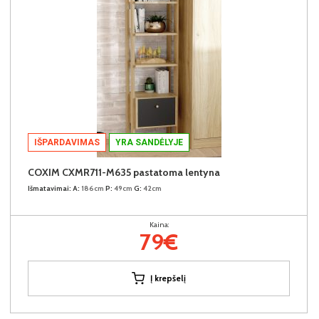
IŠPARDAVIMAS
YRA SANDĖLYJE
COXIM CXMR711-M635 pastatoma lentyna
Išmatavimai:
A:
186cm
P:
49cm
G:
42cm
Kaina:
79€
Į krepšelį