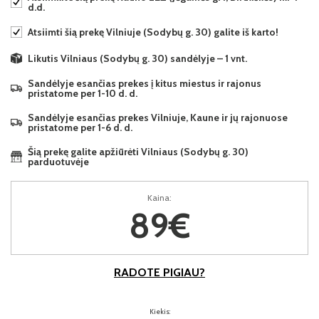
d.d.
Atsiimti šią prekę Vilniuje (Sodybų g. 30) galite iš karto!
Likutis Vilniaus (Sodybų g. 30) sandėlyje – 1 vnt.
Sandėlyje esančias prekes į kitus miestus ir rajonus
pristatome per 1-10 d. d.
Sandėlyje esančias prekes Vilniuje, Kaune ir jų rajonuose
pristatome per 1-6 d. d.
Šią prekę galite apžiūrėti Vilniaus (Sodybų g. 30)
parduotuvėje
Kaina:
89€
RADOTE PIGIAU?
Kiekis: