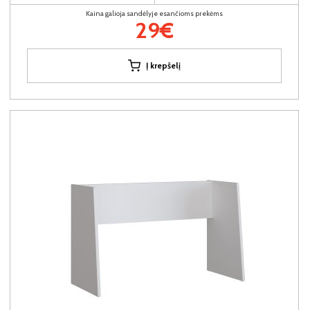
Kaina galioja sandėlyje esančioms prekėms
29€
Į krepšelį