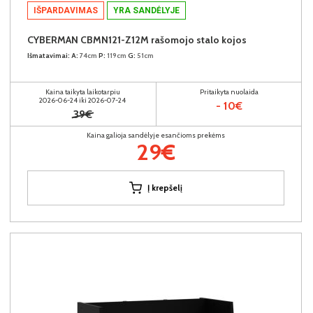
IŠPARDAVIMAS
YRA SANDĖLYJE
CYBERMAN CBMN121-Z12M rašomojo stalo kojos
Išmatavimai:
A:
74cm
P:
119cm
G:
51cm
Kaina taikyta laikotarpiu
Pritaikyta nuolaida
2026-06-24 iki 2026-07-24
- 10€
39€
Kaina galioja sandėlyje esančioms prekėms
29€
Į krepšelį