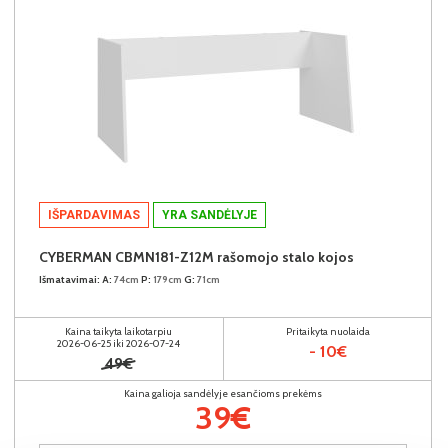
IŠPARDAVIMAS
YRA SANDĖLYJE
CYBERMAN CBMN181-Z12M rašomojo stalo kojos
Išmatavimai:
A:
74cm
P:
179cm
G:
71cm
Kaina taikyta laikotarpiu
Pritaikyta nuolaida
2026-06-25 iki 2026-07-24
- 10€
49€
Kaina galioja sandėlyje esančioms prekėms
39€