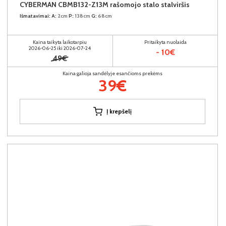
CYBERMAN CBMB132-Z13M rašomojo stalo stalviršis
Išmatavimai:
A:
2cm
P:
138cm
G:
68cm
Kaina taikyta laikotarpiu
Pritaikyta nuolaida
2026-06-25 iki 2026-07-24
- 10€
49€
Kaina galioja sandėlyje esančioms prekėms
39€
Į krepšelį