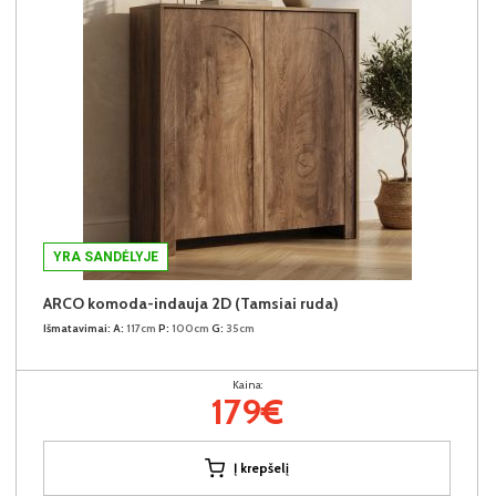
YRA SANDĖLYJE
ARCO komoda-indauja 2D (Tamsiai ruda)
Išmatavimai:
A:
117cm
P:
100cm
G:
35cm
Kaina:
179€
Į krepšelį