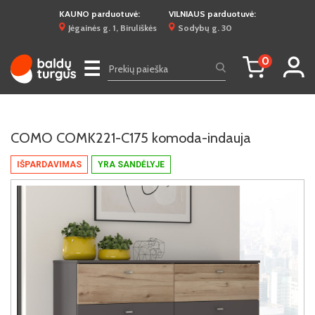
KAUNO parduotuvė:
VILNIAUS parduotuvė:
Jėgainės g. 1, Biruliškės
Sodybų g. 30
0
☰
COMO COMK221-C175 komoda-indauja
IŠPARDAVIMAS
YRA SANDĖLYJE