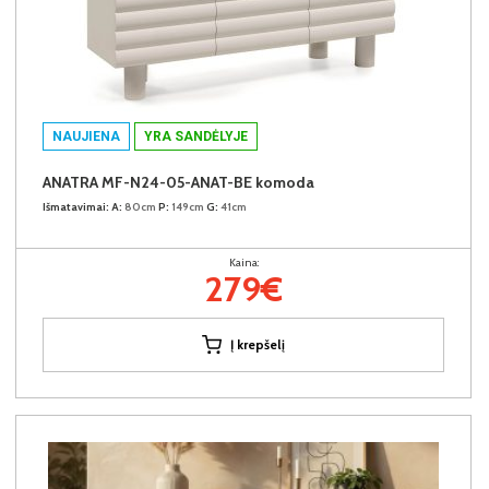
NAUJIENA
YRA SANDĖLYJE
ANATRA MF-N24-05-ANAT-BE komoda
Išmatavimai:
A:
80cm
P:
149cm
G:
41cm
Kaina:
279€
Į krepšelį