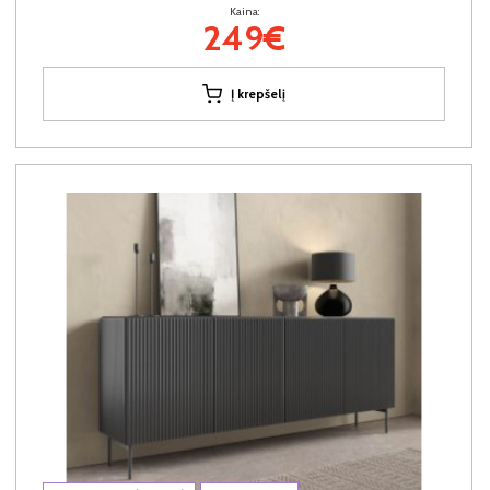
Kaina:
249€
Į krepšelį