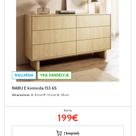
NAUJIENA
YRA SANDĖLYJE
NABU E komoda 153 6S
Išmatavimai:
A:
83cm
P:
153cm
G:
38cm
Kaina:
199€
Į krepšelį