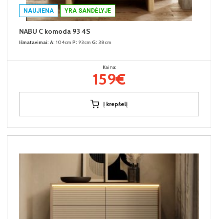
NAUJIENA
YRA SANDĖLYJE
NABU C komoda 93 4S
Išmatavimai:
A:
104cm
P:
93cm
G:
38cm
Kaina:
159€
Į krepšelį