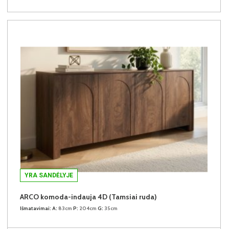
YRA SANDĖLYJE
ARCO komoda-indauja 4D (Tamsiai ruda)
Išmatavimai:
A:
83cm
P:
204cm
G:
35cm