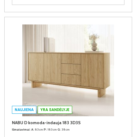
NAUJIENA
YRA SANDĖLYJE
NABU D komoda-indauja 183 3D3S
Išmatavimai:
A:
83cm
P:
183cm
G:
38cm