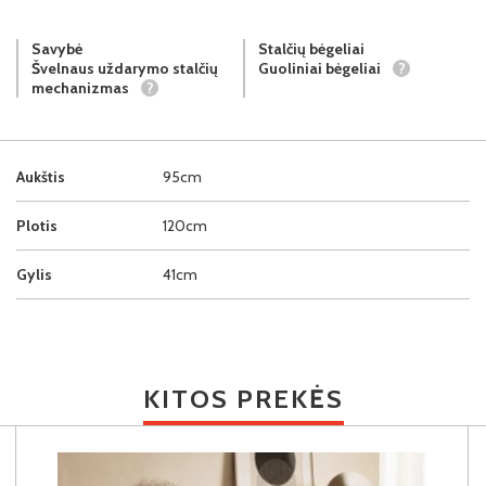
Savybė
Stalčių bėgeliai
Švelnaus uždarymo stalčių
Guoliniai bėgeliai
?
mechanizmas
?
Aukštis
95cm
Plotis
120cm
Gylis
41cm
KITOS PREKĖS