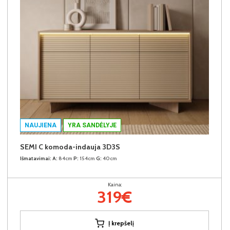
NAUJIENA
YRA SANDĖLYJE
SEMI C komoda-indauja 3D3S
Išmatavimai:
A:
84cm
P:
154cm
G:
40cm
Kaina:
319€
Į krepšelį