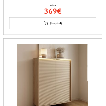
Kaina:
369€
Į krepšelį