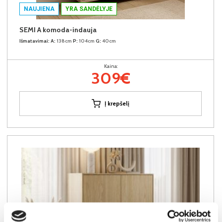
NAUJIENA
YRA SANDĖLYJE
SEMI A komoda-indauja
Išmatavimai:
A:
138cm
P:
104cm
G:
40cm
Kaina:
309€
Į krepšelį