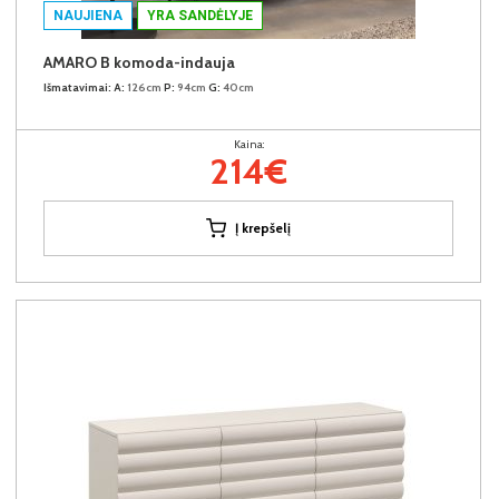
NAUJIENA
YRA SANDĖLYJE
AMARO B komoda-indauja
Išmatavimai:
A:
126cm
P:
94cm
G:
40cm
Kaina:
214€
Į krepšelį