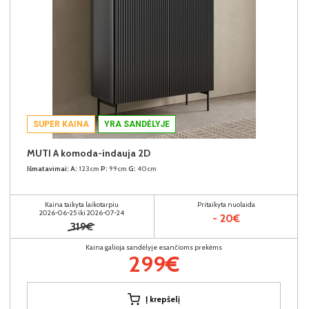
SUPER KAINA
YRA SANDĖLYJE
MUTI A komoda-indauja 2D
Išmatavimai:
A:
123cm
P:
99cm
G:
40cm
Kaina taikyta laikotarpiu
Pritaikyta nuolaida
2026-06-25 iki 2026-07-24
- 20€
319€
Kaina galioja sandėlyje esančioms prekėms
299€
Į krepšelį