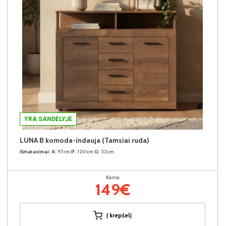
YRA SANDĖLYJE
LUNA B komoda-indauja (Tamsiai ruda)
Išmatavimai:
A:
97cm
P:
120cm
G:
32cm
Kaina:
149€
Į krepšelį