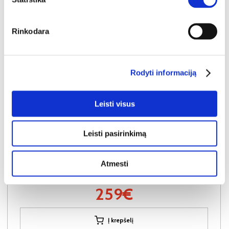
Rinkodara
Rodyti informaciją
Leisti visus
NAUJIENA
YRA SANDĖLYJE
Leisti pasirinkimą
AMARO F komoda-indauja 2D3S
Išmatavimai:
A:
83cm
P:
154cm
G:
40cm
Atmesti
Kaina:
259€
Į krepšelį