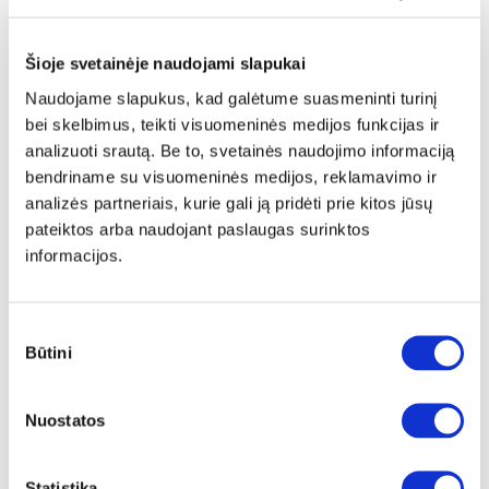
Šioje svetainėje naudojami slapukai
Naudojame slapukus, kad galėtume suasmeninti turinį
bei skelbimus, teikti visuomeninės medijos funkcijas ir
NAUJIENA
YRA SANDĖLYJE
analizuoti srautą. Be to, svetainės naudojimo informaciją
bendriname su visuomeninės medijos, reklamavimo ir
NABU B komoda-indauja 4D
analizės partneriais, kurie gali ją pridėti prie kitos jūsų
Išmatavimai:
A:
124cm
P:
104cm
G:
38cm
pateiktos arba naudojant paslaugas surinktos
informacijos.
Kaina:
169€
Sutikimo
Į krepšelį
Būtini
pasirinkimas
Nuostatos
Statistika