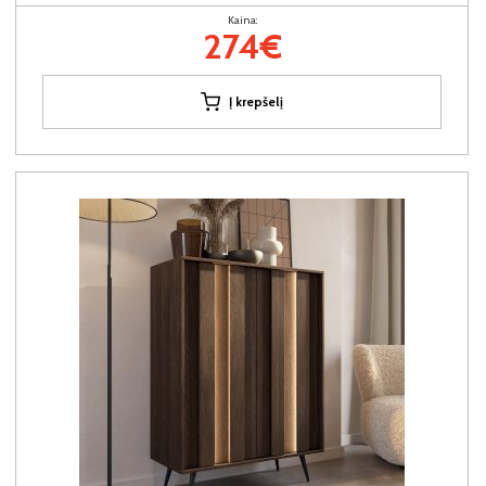
Kaina:
274€
Į krepšelį