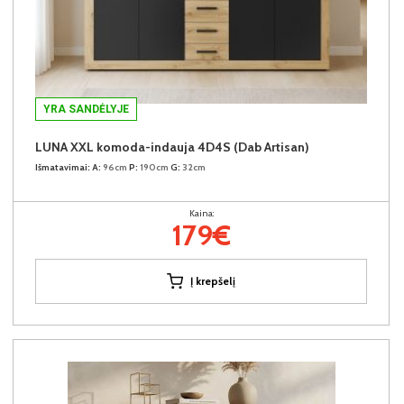
YRA SANDĖLYJE
LUNA XXL komoda-indauja 4D4S (Dab Artisan)
Išmatavimai:
A:
96cm
P:
190cm
G:
32cm
Kaina:
179€
Į krepšelį