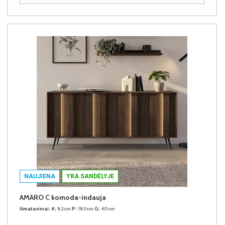
NAUJIENA
YRA SANDĖLYJE
AMARO C komoda-indauja
Išmatavimai:
A:
82cm
P:
183cm
G:
40cm