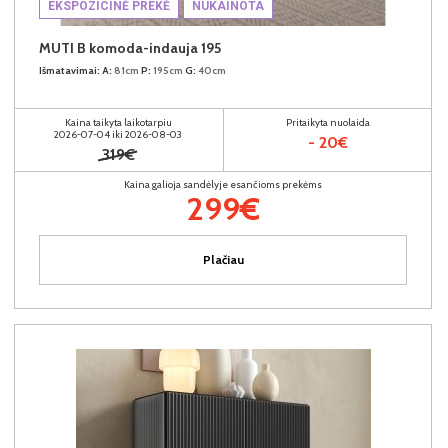
EKSPOZICINĖ PREKĖ
NUKAINOTA
MUTI B komoda-indauja 195
Išmatavimai:
A:
81cm
P:
195cm
G:
40cm
Kaina taikyta laikotarpiu
Pritaikyta nuolaida
2026-07-04 iki 2026-08-03
- 20€
319€
Kaina galioja sandėlyje esančioms prekėms
299€
Plačiau