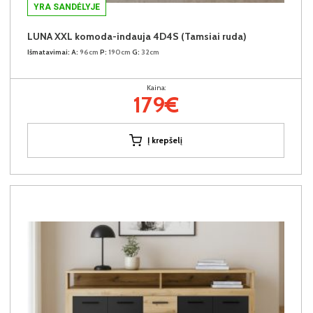
YRA SANDĖLYJE
LUNA XXL komoda-indauja 4D4S (Tamsiai ruda)
Išmatavimai:
A:
96cm
P:
190cm
G:
32cm
Kaina:
179€
Į krepšelį