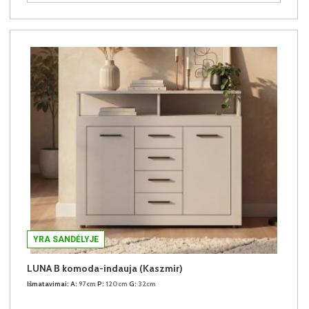
YRA SANDĖLYJE
LUNA B komoda-indauja (Kaszmir)
Išmatavimai:
A:
97cm
P:
120cm
G:
32cm