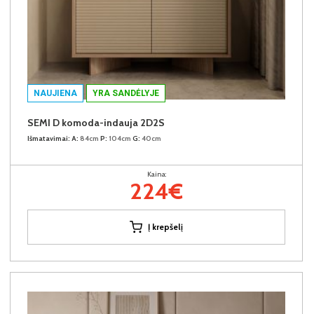
NAUJIENA
YRA SANDĖLYJE
SEMI D komoda-indauja 2D2S
Išmatavimai:
A:
84cm
P:
104cm
G:
40cm
Kaina:
224€
Į krepšelį