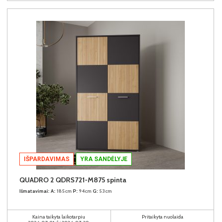
IŠPARDAVIMAS
YRA SANDĖLYJE
QUADRO 2 QDRS721-M875 spinta
Išmatavimai:
A:
185cm
P:
94cm
G:
53cm
Kaina taikyta laikotarpiu
Pritaikyta nuolaida