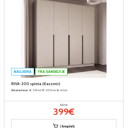
NAUJIENA
YRA SANDĖLYJE
RIVA-200 spinta (Kaszmir)
Išmatavimai:
A:
245cm
P:
200cm
G:
61cm
Kaina:
399€
Į krepšelį