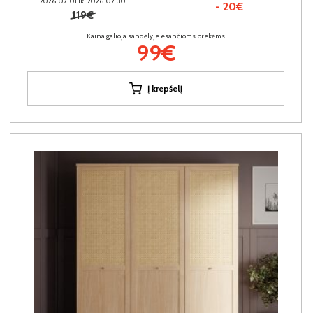
2026-07-01 iki 2026-07-30
- 20€
119€
Kaina galioja sandėlyje esančioms prekėms
99€
Į krepšelį