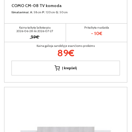
COMO CM-08 TV komoda
Išmatavimai:
A:
58cm
P:
120cm
G:
50cm
Kaina taikyta laikotarpiu
Pritaikyta nuolaida
2026-06-28 iki 2026-07-27
- 10€
99€
Kaina galioja sandėlyje esančioms prekėms
89€
Į krepšelį