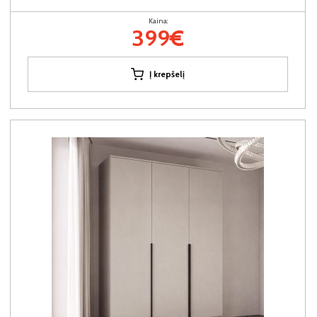
Kaina:
399€
Į krepšelį