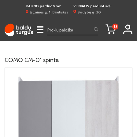
KAUNO parduotuvė:
VILNIAUS parduotuvė:
Jėgainės g. 1, Biruliškės
Sodybų g. 30
0
☰
COMO CM-01 spinta