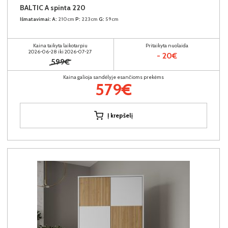
BALTIC A spinta 220
Išmatavimai:
A:
210cm
P:
223cm
G:
59cm
Kaina taikyta laikotarpiu
Pritaikyta nuolaida
2026-06-28 iki 2026-07-27
- 20€
599€
Kaina galioja sandėlyje esančioms prekėms
579€
Į krepšelį