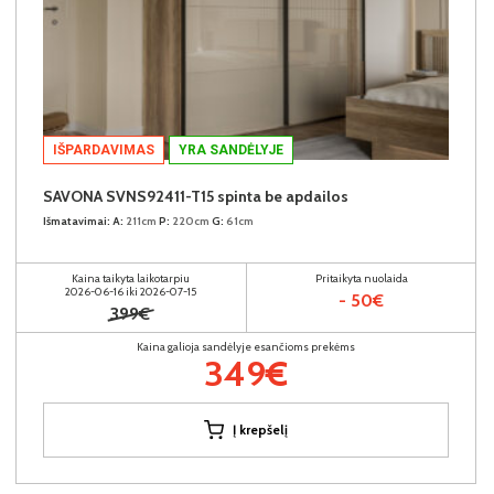
IŠPARDAVIMAS
YRA SANDĖLYJE
SAVONA SVNS92411-T15 spinta be apdailos
Išmatavimai:
A:
211cm
P:
220cm
G:
61cm
Kaina taikyta laikotarpiu
Pritaikyta nuolaida
2026-06-16 iki 2026-07-15
- 50€
399€
Kaina galioja sandėlyje esančioms prekėms
349€
Į krepšelį