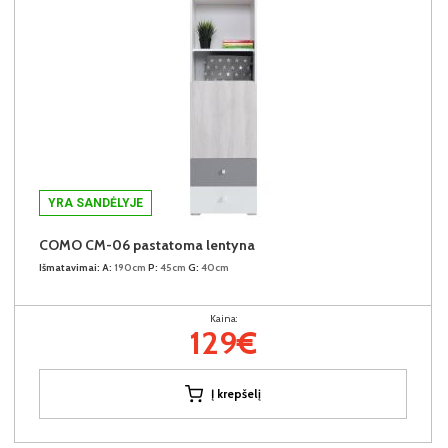
YRA SANDĖLYJE
COMO CM-06 pastatoma lentyna
Išmatavimai:
A:
190cm
P:
45cm
G:
40cm
Kaina:
129€
Į krepšelį