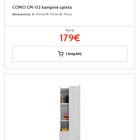
COMO CM-02 kampinė spinta
Išmatavimai:
A:
190cm
P:
90cm
G:
90cm
Kaina:
179€
Į krepšelį