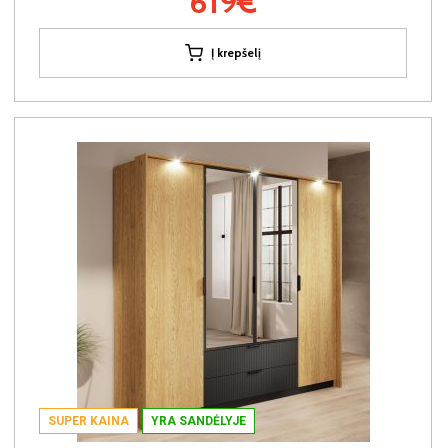
619€
Į krepšelį
SUPER KAINA
YRA SANDĖLYJE