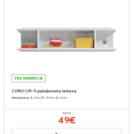
YRA SANDĖLYJE
COMO CM-11 pakabinama lentyna
Išmatavimai:
A:
31cm
P:
120cm
G:
25cm
Kaina:
49€