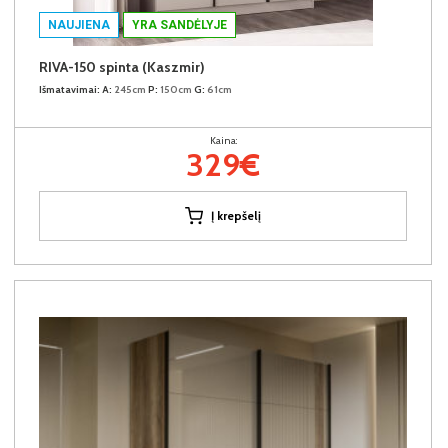
NAUJIENA
YRA SANDĖLYJE
RIVA-150 spinta (Kaszmir)
Išmatavimai:
A:
245cm
P:
150cm
G:
61cm
Kaina:
329€
Į krepšelį