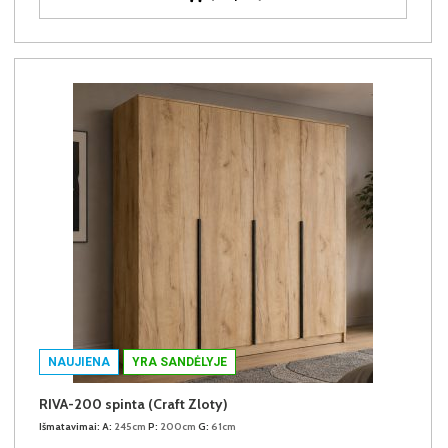
NAUJIENA
YRA SANDĖLYJE
RIVA-200 spinta (Craft Zloty)
Išmatavimai:
A:
245cm
P:
200cm
G:
61cm