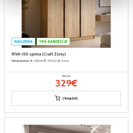
NAUJIENA
YRA SANDĖLYJE
RIVA-150 spinta (Craft Zloty)
Išmatavimai:
A:
245cm
P:
150cm
G:
61cm
Kaina:
329€
Į krepšelį