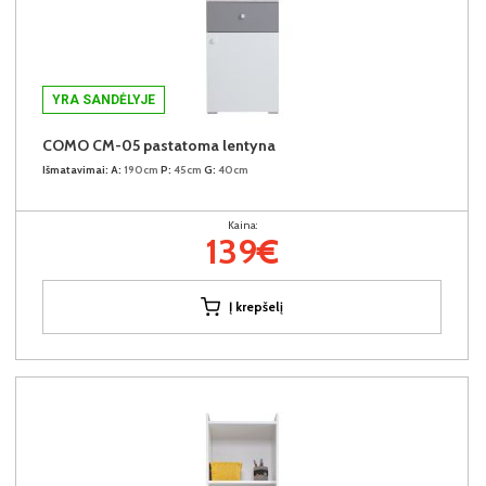
YRA SANDĖLYJE
COMO CM-05 pastatoma lentyna
Išmatavimai:
A:
190cm
P:
45cm
G:
40cm
Kaina:
139€
Į krepšelį