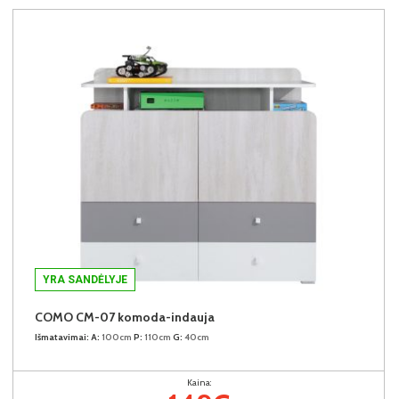
YRA SANDĖLYJE
COMO CM-07 komoda-indauja
Išmatavimai:
A:
100cm
P:
110cm
G:
40cm
Kaina: