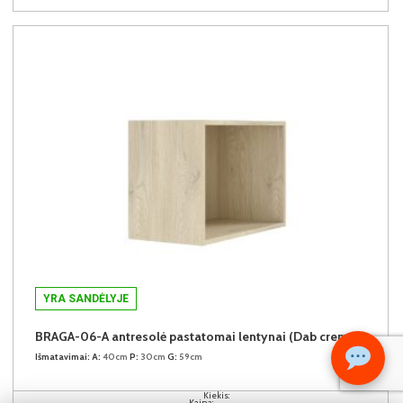
YRA SANDĖLYJE
BRAGA-06-A antresolė pastatomai lentynai (Dab cremona)
Išmatavimai:
A:
40cm
P:
30cm
G:
59cm
Kiekis:
Kaina: