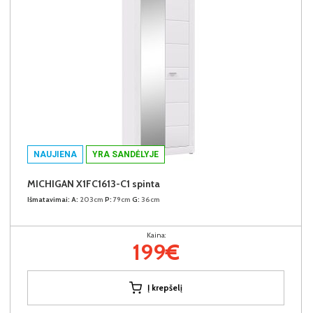
NAUJIENA
YRA SANDĖLYJE
MICHIGAN X1FC1613-C1 spinta
Išmatavimai:
A:
203cm
P:
79cm
G:
36cm
Kaina:
199€
Į krepšelį