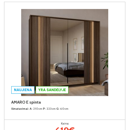
NAUJIENA
YRA SANDĖLYJE
AMARO E spinta
Išmatavimai:
A:
210cm
P:
223cm
G:
60cm
Kaina: