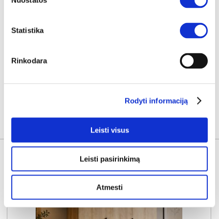
Nuostatos
Miegamoji dalis:
P:
90cm
I:
200cm
Kaina:
279€
Statistika
Į krepšelį
Rinkodara
Rodyti informaciją
KITOS PREKĖS
Leisti visus
Leisti pasirinkimą
Atmesti