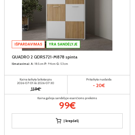
IŠPARDAVIMAS
YRA SANDĖLYJE
QUADRO 2 QDRS721-M878 spinta
Išmatavimai:
A:
185cm
P:
94cm
G:
53cm
Kaina taikyta laikotarpiu
Pritaikyta nuolaida
2026-07-01 iki 2026-07-30
- 20€
119€
Kaina galioja sandėlyje esančioms prekėms
99€
Į krepšelį