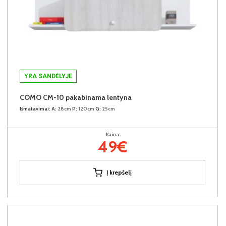
YRA SANDĖLYJE
COMO CM-10 pakabinama lentyna
Išmatavimai:
A:
28cm
P:
120cm
G:
25cm
Kaina:
49€
Į krepšelį