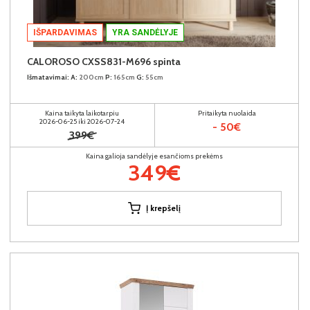
IŠPARDAVIMAS
YRA SANDĖLYJE
CALOROSO CXSS831-M696 spinta
Išmatavimai:
A:
200cm
P:
165cm
G:
55cm
Kaina taikyta laikotarpiu
Pritaikyta nuolaida
2026-06-25 iki 2026-07-24
- 50€
399€
Kaina galioja sandėlyje esančioms prekėms
349€
Į krepšelį