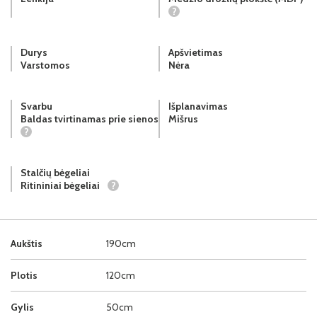
?
Durys
Apšvietimas
Varstomos
Nėra
Svarbu
Išplanavimas
Baldas tvirtinamas prie sienos
Mišrus
?
Stalčių bėgeliai
Ritininiai bėgeliai
?
Aukštis
190cm
Plotis
120cm
Gylis
50cm