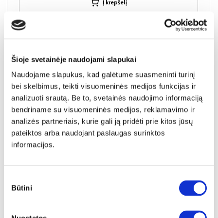
Į krepšelį
Šioje svetainėje naudojami slapukai
Naudojame slapukus, kad galėtume suasmeninti turinį
bei skelbimus, teikti visuomeninės medijos funkcijas ir
analizuoti srautą. Be to, svetainės naudojimo informaciją
bendriname su visuomeninės medijos, reklamavimo ir
analizės partneriais, kurie gali ją pridėti prie kitos jūsų
pateiktos arba naudojant paslaugas surinktos
informacijos.
Sutikimo
YRA SANDĖLYJE
Būtini
pasirinkimas
COMO CM-12 lova
Išmatavimai:
A:
80cm
P:
114cm
G:
224cm