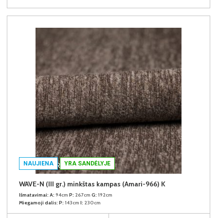
NAUJIENA
YRA SANDĖLYJE
WAVE-N (III gr.) minkštas kampas (Amari-966) K
Išmatavimai:
A:
94cm
P:
267cm
G:
192cm
Miegamoji dalis:
P:
143cm
I:
230cm