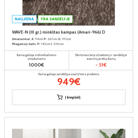
NAUJIENA
YRA SANDĖLYJE
WAVE-N (III gr.) minkštas kampas (Amari-966) D
Išmatavimai:
A:
94cm
P:
267cm
G:
192cm
Miegamoji dalis:
P:
143cm
I:
230cm
Kaina galioja individualiems
Skirtumas tarp užsakomų ir sandėlyje
užsakymams
esančių prekių kainų
1000€
- 51€
Kaina galioja sandėlyje esančioms prekėms
949€
Į krepšelį