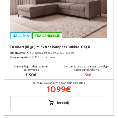
NAUJIENA
YRA SANDĖLYJE
DORIAN (III gr.) minkštas kampas (Bubble-04) K
Išmatavimai:
A:
90-100cm
P:
263cm
G:
170-235cm
Miegamoji dalis:
P:
128cm
I:
205cm
Kaina galioja individualiems
Skirtumas tarp užsakomų ir sandėlyje
užsakymams
esančių prekių kainų
1150€
- 51€
Kaina galioja sandėlyje esančioms prekėms
1099€
Į krepšelį