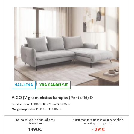
NAUJIENA
YRA SANDĖLYJE
VIGO (V gr.) minkštas kampas (Penta-16) D
Išmatavimai:
A:
88cm
P:
273cm
G:
180cm
Miegamoji dalis:
P:
127cm
I:
238cm
Kaina galioja individualiems
Skirtumas tarp užsakomų ir sandėlyje
užsakymams
esančių prekių kainų
1490€
- 291€