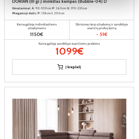
DORIAN (III gr.) minkštas kampas (Bubble-04) D
Išmatavimai:
A:
90-100cm
P:
263cm
G:
170-235cm
Miegamoji dalis:
P:
128cm
I:
205cm
Kaina galioja individualiems
Skirtumas tarp užsakomų ir sandėlyje
užsakymams
esančių prekių kainų
1150€
- 51€
Kaina galioja sandėlyje esančioms prekėms
1099€
Į krepšelį