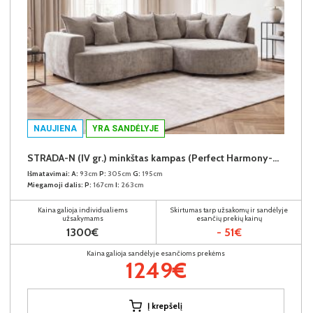
NAUJIENA
YRA SANDĖLYJE
STRADA-N (IV gr.) minkštas kampas (Perfect Harmony-04) D
Išmatavimai:
A:
93cm
P:
305cm
G:
195cm
Miegamoji dalis:
P:
167cm
I:
263cm
Kaina galioja individualiems
Skirtumas tarp užsakomų ir sandėlyje
užsakymams
esančių prekių kainų
1300€
- 51€
Kaina galioja sandėlyje esančioms prekėms
1249€
Į krepšelį