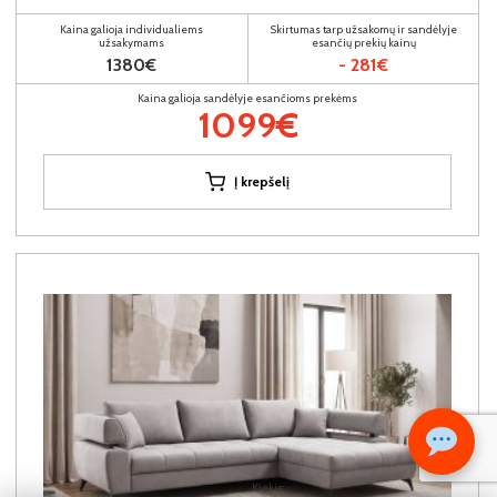
Kaina galioja individualiems
Skirtumas tarp užsakomų ir sandėlyje
užsakymams
esančių prekių kainų
1380€
- 281€
Kaina galioja sandėlyje esančioms prekėms
1099€
Į krepšelį
Kiekis: