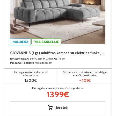
NAUJIENA
YRA SANDĖLYJE
GIOVANNI-S (I gr.) minkštas kampas su elektrine funkcija (Aphrodite-21) D
Išmatavimai:
A:
88-102cm
P:
271cm
G:
176cm
Miegamoji dalis:
P:
90cm
I:
218cm
Kaina galioja individualiems
Skirtumas tarp užsakomų ir sandėlyje
užsakymams
esančių prekių kainų
1500€
- 101€
Kaina galioja sandėlyje esančioms prekėms
1399€
Į krepšelį