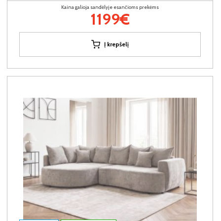
Kaina galioja sandėlyje esančioms prekėms
1199€
Į krepšelį