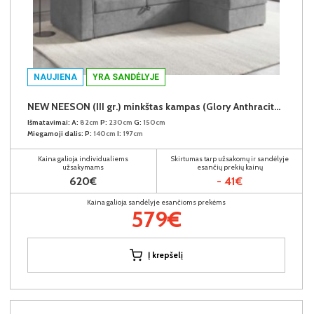
NAUJIENA
YRA SANDĖLYJE
NEW NEESON (III gr.) minkštas kampas (Glory Anthracite-18)
Išmatavimai:
A:
82cm
P:
230cm
G:
150cm
Miegamoji dalis:
P:
140cm
I:
197cm
Kaina galioja individualiems
Skirtumas tarp užsakomų ir sandėlyje
užsakymams
esančių prekių kainų
620€
- 41€
Kaina galioja sandėlyje esančioms prekėms
579€
Į krepšelį