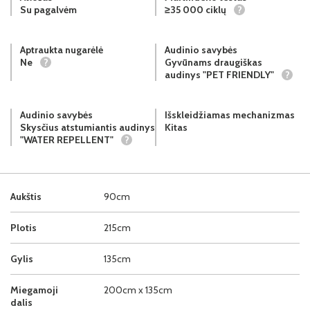
Su pagalvėm
≥35 000 ciklų
?
Aptraukta nugarėlė
Audinio savybės
Ne
?
Gyvūnams draugiškas
audinys "PET FRIENDLY"
?
Audinio savybės
Išskleidžiamas mechanizmas
Skysčius atstumiantis audinys
Kitas
"WATER REPELLENT"
?
Aukštis
90cm
Plotis
215cm
Gylis
135cm
Miegamoji
200cm x 135cm
dalis