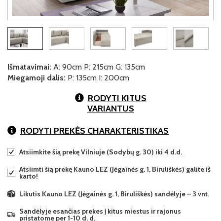
Išmatavimai:
A: 90cm P: 215cm G: 135cm
Miegamoji dalis:
P: 135cm I: 200cm
RODYTI KITUS
VARIANTUS
RODYTI PREKĖS CHARAKTERISTIKAS
Atsiimkite šią prekę Vilniuje (Sodybų g. 30) iki 4 d.d.
Atsiimti šią prekę Kauno LEZ (Jėgainės g. 1, Biruliškės) galite iš
karto!
Likutis Kauno LEZ (Jėgainės g. 1, Biruliškės) sandėlyje – 3 vnt.
Sandėlyje esančias prekes į kitus miestus ir rajonus
pristatome per 1-10 d. d.