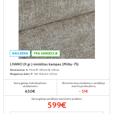
NAUJIENA
YRA SANDĖLYJE
LIVANO (II gr.) minkštas kampas (Milky-75)
Išmatavimai:
A:
95cm
P:
285cm
G:
158cm
Miegamoji dalis:
P:
145-158cm
I:
227cm
Kaina galioja individualiems
Skirtumas tarp užsakomų ir sandėlyje
užsakymams
esančių prekių kainų
650€
- 51€
Kaina galioja sandėlyje esančioms prekėms
599€