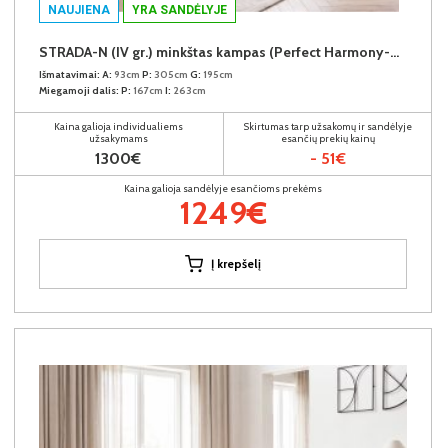
NAUJIENA
YRA SANDĖLYJE
STRADA-N (IV gr.) minkštas kampas (Perfect Harmony-04) K
Išmatavimai:
A:
93cm
P:
305cm
G:
195cm
Miegamoji dalis:
P:
167cm
I:
263cm
Kaina galioja individualiems
Skirtumas tarp užsakomų ir sandėlyje
užsakymams
esančių prekių kainų
1300€
- 51€
Kaina galioja sandėlyje esančioms prekėms
1249€
Į krepšelį