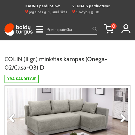
KAUNO parduotuvė:
VILNIAUS parduotuvė:
Jėgainės g. 1, Biruliškės
Sodybų g. 30
0
☰
COLIN (II gr.) minkštas kampas (Onega-
02/Casa-03) D
YRA SANDĖLYJE