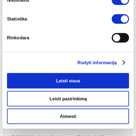
Nuostatos
Į krepšelį
Statistika
Rinkodara
Rodyti informaciją
Leisti visus
Leisti pasirinkimą
Atmesti
NAUJIENA
YRA SANDĖLYJE