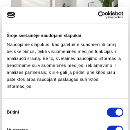
Šioje svetainėje naudojami slapukai
Naudojame slapukus, kad galėtume suasmeninti turinį
bei skelbimus, teikti visuomeninės medijos funkcijas ir
analizuoti srautą. Be to, svetainės naudojimo informaciją
bendriname su visuomeninės medijos, reklamavimo ir
NAUJIENA
YRA SANDĖLYJE
analizės partneriais, kurie gali ją pridėti prie kitos jūsų
pateiktos arba naudojant paslaugas surinktos
PAKO (II gr.) minkštas kampas (Toro-05)
informacijos.
Išmatavimai:
A:
89-100cm
P:
231cm
G:
162cm
Miegamoji dalis:
P:
123cm
I:
204cm
Kaina galioja individualiems
Skirtumas tarp užsakomų ir sandėlyje
Sutikimo
užsakymams
esančių prekių kainų
650€
- 51€
Būtini
pasirinkimas
Kaina galioja sandėlyje esančioms prekėms
599€