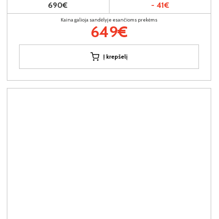
690€
- 41€
Kaina galioja sandėlyje esančioms prekėms
649€
Į krepšelį