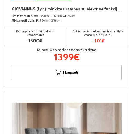
GIOVANNI-S (I gr.) minkštas kampas su elektrine funkcija (Aphrodite-21) K
Išmatavimai:
A:
88-102cm
P:
271cm
G:
176cm
Miegamoji dalis:
P:
90cm
I:
218cm
Kaina galioja individualiems
Skirtumas tarp užsakomų ir sandėlyje
užsakymams
esančių prekių kainų
1500€
- 101€
Kaina galioja sandėlyje esančioms prekėms
1399€
Į krepšelį