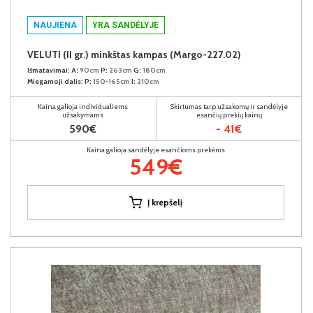
NAUJIENA
YRA SANDĖLYJE
VELUTI (II gr.) minkštas kampas (Margo-227.02)
Išmatavimai:
A:
90cm
P:
263cm
G:
180cm
Miegamoji dalis:
P:
150-165cm
I:
210cm
Kaina galioja individualiems
Skirtumas tarp užsakomų ir sandėlyje
užsakymams
esančių prekių kainų
590€
- 41€
Kaina galioja sandėlyje esančioms prekėms
549€
Į krepšelį