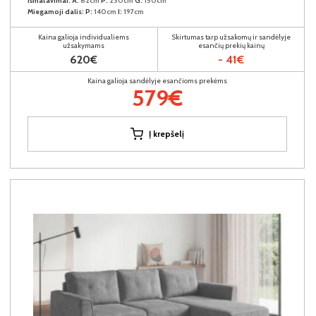
Išmatavimai:
A:
82cm
P:
230cm
G:
150cm
Miegamoji dalis:
P:
140cm
I:
197cm
Kaina galioja individualiems
Skirtumas tarp užsakomų ir sandėlyje
užsakymams
esančių prekių kainų
620€
- 41€
Kaina galioja sandėlyje esančioms prekėms
579€
Į krepšelį