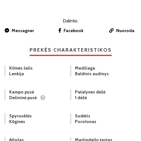
Dalintis:
Messagner
Facebook
Nuoroda
PREKĖS CHARAKTERISTIKOS
Kilmės šalis
Medžiaga
Lenkija
Baldinis audinys
Kampo pusė
Patalynės dėžė
Dešininė pusė
?
1 dėžė
Spyruoklės
Sudėtis
Kūginės
Porolonas
Atlošas
Martindeilo testas