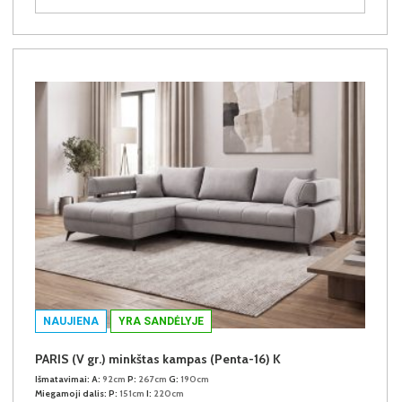
NAUJIENA
YRA SANDĖLYJE
PARIS (V gr.) minkštas kampas (Penta-16) K
Išmatavimai:
A:
92cm
P:
267cm
G:
190cm
Miegamoji dalis:
P:
151cm
I:
220cm