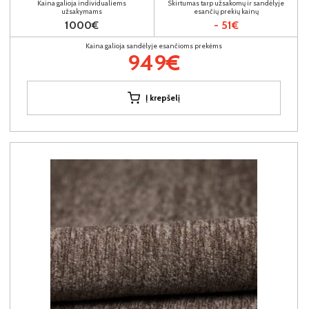
Kaina galioja individualiems
Skirtumas tarp užsakomų ir sandėlyje
užsakymams
esančių prekių kainų
1000€
- 51€
Kaina galioja sandėlyje esančioms prekėms
949€
Į krepšelį