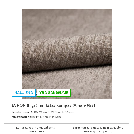
NAUJIENA
YRA SANDĖLYJE
EVRON (II gr.) minkštas kampas (Amari-953)
Išmatavimai:
A:
85-95cm
P:
234cm
G:
165cm
Miegamoji dalis:
P:
125cm
I:
198cm
Kaina galioja individualiems
Skirtumas tarp užsakomų ir sandėlyje
užsakymams
esančių prekių kainų