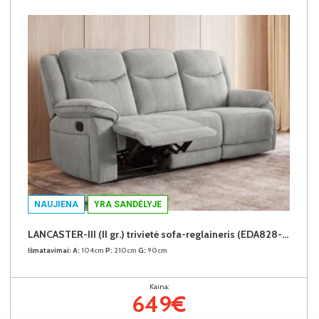
NAUJIENA
YRA SANDĖLYJE
LANCASTER-III (II gr.) trivietė sofa-reglaineris (EDA828-10 Pilkas)
Išmatavimai:
A:
104cm
P:
210cm
G:
90cm
Kaina:
649€