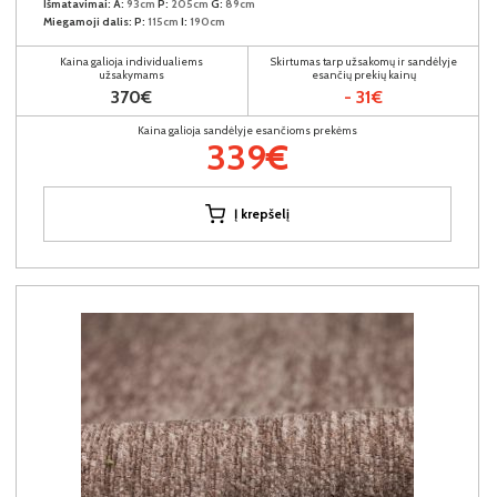
Išmatavimai:
A:
93cm
P:
205cm
G:
89cm
Miegamoji dalis:
P:
115cm
I:
190cm
Kaina galioja individualiems
Skirtumas tarp užsakomų ir sandėlyje
užsakymams
esančių prekių kainų
370€
- 31€
Kaina galioja sandėlyje esančioms prekėms
339€
Į krepšelį