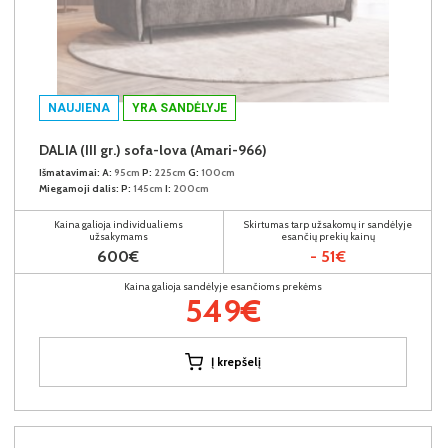
NAUJIENA
YRA SANDĖLYJE
DALIA (III gr.) sofa-lova (Amari-966)
Išmatavimai:
A:
95cm
P:
225cm
G:
100cm
Miegamoji dalis:
P:
145cm
I:
200cm
Kaina galioja individualiems
Skirtumas tarp užsakomų ir sandėlyje
užsakymams
esančių prekių kainų
600€
- 51€
Kaina galioja sandėlyje esančioms prekėms
549€
Į krepšelį