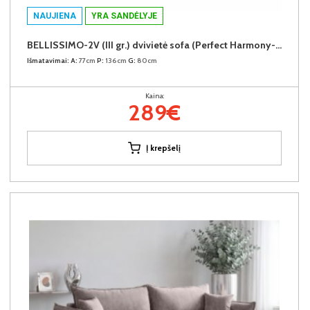
NAUJIENA
YRA SANDĖLYJE
BELLISSIMO-2V (III gr.) dvivietė sofa (Perfect Harmony-85)
Išmatavimai:
A:
77cm
P:
136cm
G:
80cm
Kaina:
289€
Į krepšelį