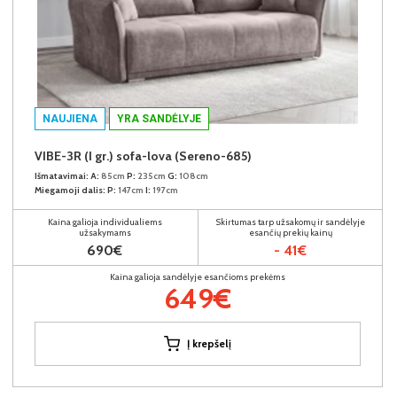
NAUJIENA
YRA SANDĖLYJE
VIBE-3R (I gr.) sofa-lova (Sereno-685)
Išmatavimai:
A:
85cm
P:
235cm
G:
108cm
Miegamoji dalis:
P:
147cm
I:
197cm
Kaina galioja individualiems
Skirtumas tarp užsakomų ir sandėlyje
užsakymams
esančių prekių kainų
690€
- 41€
Kaina galioja sandėlyje esančioms prekėms
649€
Į krepšelį