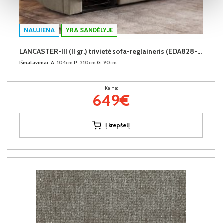
NAUJIENA
YRA SANDĖLYJE
LANCASTER-III (II gr.) trivietė sofa-reglaineris (EDA828-02 Šviesiai rudas)
Išmatavimai:
A:
104cm
P:
210cm
G:
90cm
Kaina:
649€
Į krepšelį