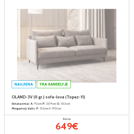
NAUJIENA
YRA SANDĖLYJE
OLAND-3V (II gr.) sofa-lova (Topaz-11)
Išmatavimai:
A:
92cm
P:
209cm
G:
102cm
Miegamoji dalis:
P:
152cm
I:
190cm
Kaina:
649€