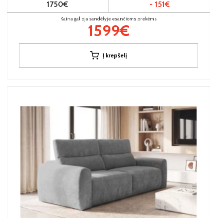
1750€
- 151€
Kaina galioja sandėlyje esančioms prekėms
1599€
Į krepšelį