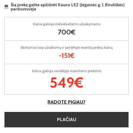
Šią prekę galite apžiūrėti Kauno LEZ (Jėgainės g. 1, Biruliškės)
parduotuvėje
Kaina galioja individualiems užsakymams
700€
Skirtumas tarp užsakomų ir sandėlyje esančių prekių kainų
-151€
Kaina galioja sandėlyje esančioms prekėms
549€
RADOTE PIGIAU?
PLAČIAU