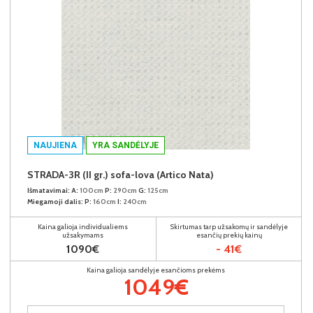
NAUJIENA
YRA SANDĖLYJE
STRADA-3R (II gr.) sofa-lova (Artico Nata)
Išmatavimai:
A:
100cm
P:
290cm
G:
125cm
Miegamoji dalis:
P:
160cm
I:
240cm
Kaina galioja individualiems
Skirtumas tarp užsakomų ir sandėlyje
užsakymams
esančių prekių kainų
1090€
- 41€
Kaina galioja sandėlyje esančioms prekėms
1049€