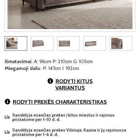
Išmatavimai:
A: 96cm P: 210cm G: 105cm
Miegamoji dalis:
P: 147cm I: 192cm
RODYTI KITUS
VARIANTUS
RODYTI PREKĖS CHARAKTERISTIKAS
Sandėlyje esančias prekes į kitus miestus ir rajonus
pristatome per 1-10 d. d.
Sandėlyje esančias prekes Vilniuje, Kaune ir jų rajonuose
pristatome per 1-6 d. d.