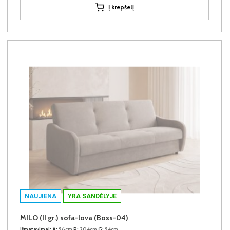
Į krepšelį
NAUJIENA
YRA SANDĖLYJE
MILO (II gr.) sofa-lova (Boss-04)
Išmatavimai:
A:
96cm
P:
204cm
G:
94cm