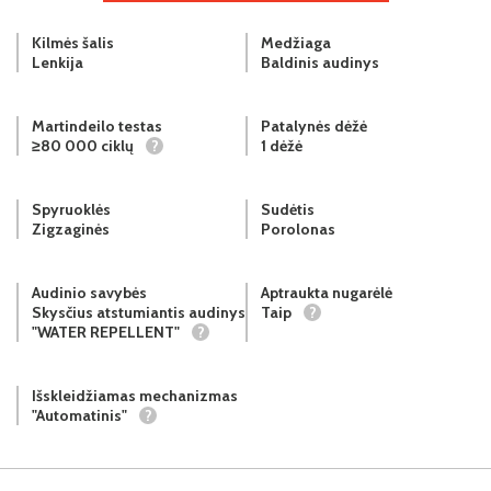
Kilmės šalis
Medžiaga
Lenkija
Baldinis audinys
Martindeilo testas
Patalynės dėžė
≥80 000 ciklų
?
1 dėžė
Spyruoklės
Sudėtis
Zigzaginės
Porolonas
Audinio savybės
Aptraukta nugarėlė
Skysčius atstumiantis audinys
Taip
?
"WATER REPELLENT"
?
Išskleidžiamas mechanizmas
"Automatinis"
?