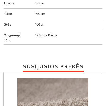
Aukštis
96cm
Plotis
210cm
Gylis
105cm
Miegamoji
192cm x 147cm
dalis
SUSIJUSIOS PREKĖS