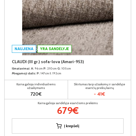
NAUJIENA
YRA SANDĖLYJE
CLAUDI (III gr.) sofa-lova (Amari-953)
Išmatavimai:
A:
96cm
P:
210cm
G:
105cm
Miegamoji dalis:
P:
147cm
I:
192cm
Kaina galioja individualiems
Skirtumas tarp užsakomų ir sandėlyje
užsakymams
esančių prekių kainų
720€
- 41€
Kaina galioja sandėlyje esančioms prekėms
679€
Į krepšelį