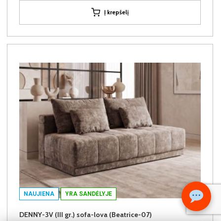
Į krepšelį
NAUJIENA
YRA SANDĖLYJE
DENNY-3V (III gr.) sofa-lova (Beatrice-07)