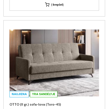
Į krepšelį
NAUJIENA
YRA SANDĖLYJE
OTTO (II gr.) sofa-lova (Toro-45)