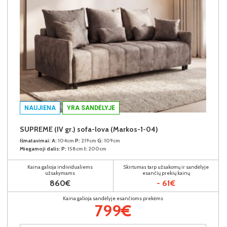
NAUJIENA
YRA SANDĖLYJE
SUPREME (IV gr.) sofa-lova (Markos-1-04)
Išmatavimai:
A:
104cm
P:
219cm
G:
109cm
Miegamoji dalis:
P:
158cm
I:
200cm
Kaina galioja individualiems
Skirtumas tarp užsakomų ir sandėlyje
užsakymams
esančių prekių kainų
860€
- 61€
Kaina galioja sandėlyje esančioms prekėms
799€