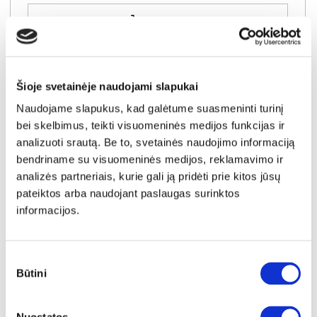
Į krepšelį
Šioje svetainėje naudojami slapukai
Naudojame slapukus, kad galėtume suasmeninti turinį
bei skelbimus, teikti visuomeninės medijos funkcijas ir
analizuoti srautą. Be to, svetainės naudojimo informaciją
bendriname su visuomeninės medijos, reklamavimo ir
analizės partneriais, kurie gali ją pridėti prie kitos jūsų
pateiktos arba naudojant paslaugas surinktos
informacijos.
Sutikimo
Būtini
pasirinkimas
NAUJIENA
YRA SANDĖLYJE
LANCASTER-III (II gr.) trivietė sofa-reglaineris (EDA828-05 Rudas)