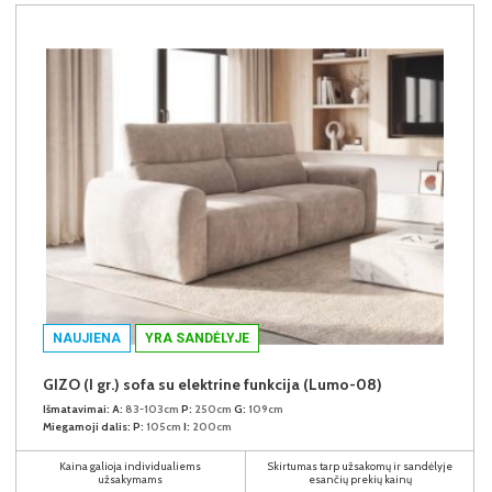
NAUJIENA
YRA SANDĖLYJE
GIZO (I gr.) sofa su elektrine funkcija (Lumo-08)
Išmatavimai:
A:
83-103cm
P:
250cm
G:
109cm
Miegamoji dalis:
P:
105cm
I:
200cm
Kaina galioja individualiems
Skirtumas tarp užsakomų ir sandėlyje
užsakymams
esančių prekių kainų