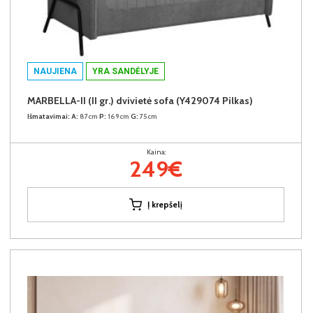
NAUJIENA
YRA SANDĖLYJE
MARBELLA-II (II gr.) dvivietė sofa (Y429074 Pilkas)
Išmatavimai:
A:
87cm
P:
169cm
G:
75cm
Kaina:
249€
Į krepšelį