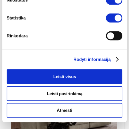
Nuostatos
Išmatavimai:
A:
104cm
P:
210cm
G:
90cm
Statistika
Kaina:
649€
Rinkodara
Į krepšelį
Rodyti informaciją
Leisti visus
Leisti pasirinkimą
Atmesti