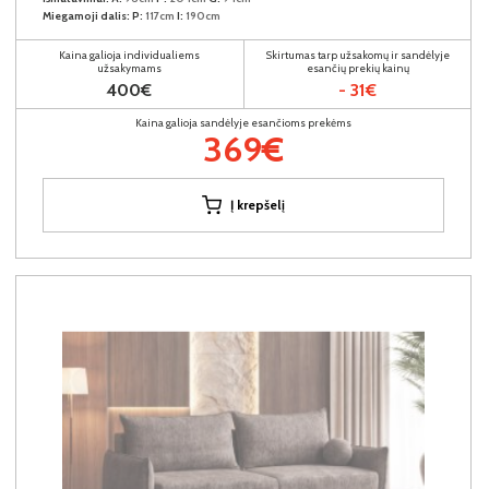
Miegamoji dalis:
P:
117cm
I:
190cm
Kaina galioja individualiems
Skirtumas tarp užsakomų ir sandėlyje
užsakymams
esančių prekių kainų
400€
- 31€
Kaina galioja sandėlyje esančioms prekėms
369€
Į krepšelį