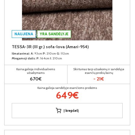
NAUJIENA
YRA SANDĖLYJE
TESSA-3R (III gr.) sofa-lova (Amari-954)
Išmatavimai:
A:
93cm
P:
210cm
G:
112cm
Miegamoji dalis:
P:
164cm
I:
210cm
Kaina galioja individualiems
Skirtumas tarp užsakomų ir sandėlyje
užsakymams
esančių prekių kainų
670€
- 21€
Kaina galioja sandėlyje esančioms prekėms
649€
Į krepšelį