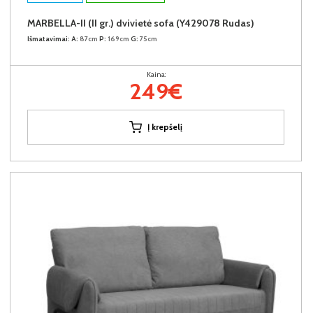
MARBELLA-II (II gr.) dvivietė sofa (Y429078 Rudas)
Išmatavimai:
A:
87cm
P:
169cm
G:
75cm
Kaina:
249€
Į krepšelį