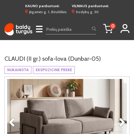
KAUNO parduotuvė:
VILNIAUS parduotuvė:
Jėgainės g. 1, Biruliškės
Sodybų g. 30
0
☰
CLAUDI (II gr.) sofa-lova (Dunbar-05)
NUKAINOTA
EKSPOZICINĖ PREKĖ