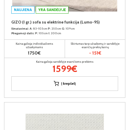
NAUJIENA
YRA SANDĖLYJE
GIZO (I gr.) sofa su elektrine funkcija (Lumo-95)
Išmatavimai:
A:
83-103cm
P:
250cm
G:
109cm
Miegamoji dalis:
P:
105cm
I:
200cm
Kaina galioja individualiems
Skirtumas tarp užsakomų ir sandėlyje
užsakymams
esančių prekių kainų
1750€
- 151€
Kaina galioja sandėlyje esančioms prekėms
1599€
Į krepšelį