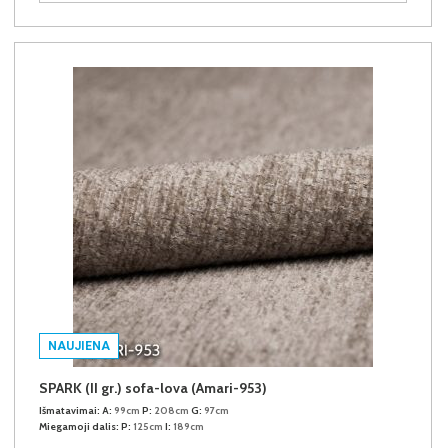
NAUJIENA
SPARK (II gr.) sofa-lova (Amari-953)
Išmatavimai:
A:
99cm
P:
208cm
G:
97cm
Miegamoji dalis:
P:
125cm
I:
189cm