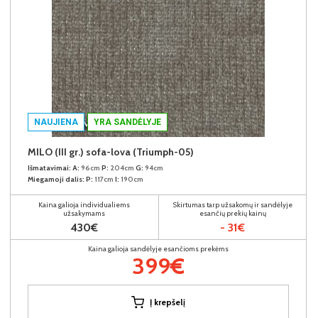
NAUJIENA
YRA SANDĖLYJE
MILO (III gr.) sofa-lova (Triumph-05)
Išmatavimai:
A:
96cm
P:
204cm
G:
94cm
Miegamoji dalis:
P:
117cm
I:
190cm
Kaina galioja individualiems
Skirtumas tarp užsakomų ir sandėlyje
užsakymams
esančių prekių kainų
430€
- 31€
Kaina galioja sandėlyje esančioms prekėms
399€
Į krepšelį