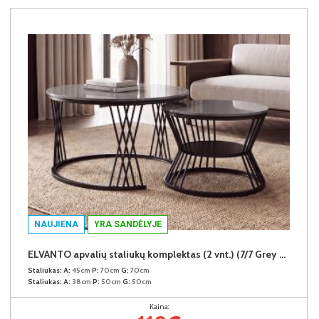
NAUJIENA
YRA SANDĖLYJE
ELVANTO apvalių staliukų komplektas (2 vnt.) (7/7 Grey Gloss)
Staliukas:
A:
45cm
P:
70cm
G:
70cm
Staliukas:
A:
38cm
P:
50cm
G:
50cm
Kaina: