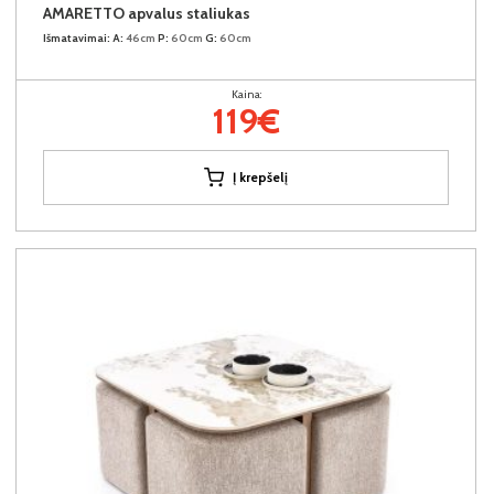
AMARETTO apvalus staliukas
Išmatavimai:
A:
46cm
P:
60cm
G:
60cm
Kaina:
119€
Į krepšelį