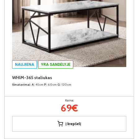
NAUJIENA
YRA SANDĖLYJE
WHIM-365 staliukas
Išmatavimai:
A:
45cm
P:
60cm
G:
120cm
Kaina:
69€
Į krepšelį