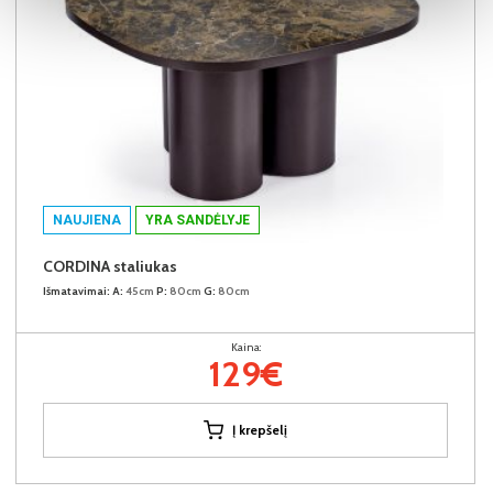
NAUJIENA
YRA SANDĖLYJE
CORDINA staliukas
Išmatavimai:
A:
45cm
P:
80cm
G:
80cm
Kaina:
129€
Į krepšelį