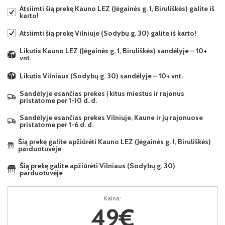
Atsiimti šią prekę Kauno LEZ (Jėgainės g. 1, Biruliškės) galite iš
karto!
Atsiimti šią prekę Vilniuje (Sodybų g. 30) galite iš karto!
Likutis Kauno LEZ (Jėgainės g. 1, Biruliškės) sandėlyje – 10+
vnt.
Likutis Vilniaus (Sodybų g. 30) sandėlyje – 10+ vnt.
Sandėlyje esančias prekes į kitus miestus ir rajonus
pristatome per 1-10 d. d.
Sandėlyje esančias prekes Vilniuje, Kaune ir jų rajonuose
pristatome per 1-6 d. d.
Šią prekę galite apžiūrėti Kauno LEZ (Jėgainės g. 1, Biruliškės)
parduotuvėje
Šią prekę galite apžiūrėti Vilniaus (Sodybų g. 30)
parduotuvėje
Kaina:
49€