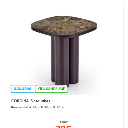
NAUJIENA
YRA SANDĖLYJE
CORDINA-S staliukas
Išmatavimai:
A:
56cm
P:
50cm
G:
50cm
Kaina: