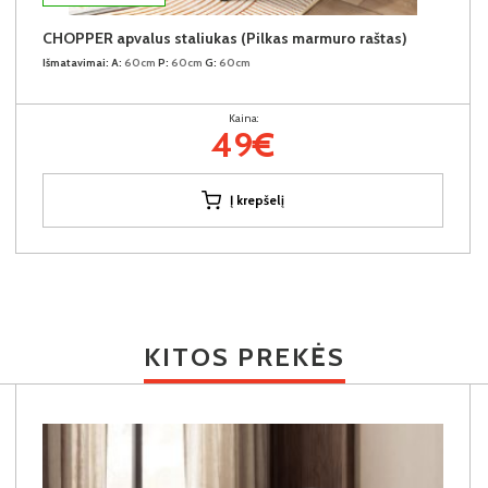
CHOPPER apvalus staliukas (Pilkas marmuro raštas)
Išmatavimai:
A:
60cm
P:
60cm
G:
60cm
Kaina:
49€
Į krepšelį
KITOS PREKĖS