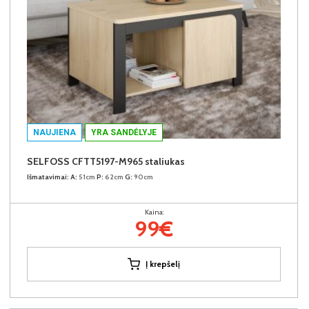
NAUJIENA
YRA SANDĖLYJE
SELFOSS CFTT5197-M965 staliukas
Išmatavimai:
A:
51cm
P:
62cm
G:
90cm
Kaina:
99€
Į krepšelį