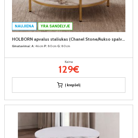
NAUJIENA
YRA SANDĖLYJE
HOLBORN apvalus staliukas (Chanel Stone/Aukso spalvos kojos)
Išmatavimai:
A:
46cm
P:
80cm
G:
80cm
Kaina:
129€
Į krepšelį