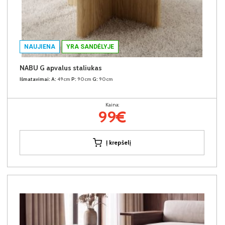
NAUJIENA
YRA SANDĖLYJE
NABU G apvalus staliukas
Išmatavimai:
A:
49cm
P:
90cm
G:
90cm
Kaina:
99€
Į krepšelį