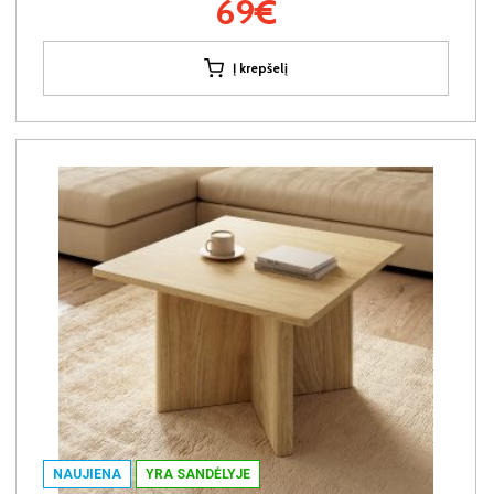
69€
Į krepšelį
NAUJIENA
YRA SANDĖLYJE