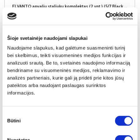
ELVANTO apvalių staliukų komplektas (2 vnt.) (5/7 Black Matt)
Staliukas:
A:
45cm
P:
70cm
G:
70cm
Staliukas:
A:
38cm
P:
50cm
G:
50cm
Kaina:
119€
Šioje svetainėje naudojami slapukai
Naudojame slapukus, kad galėtume suasmeninti turinį
Į krepšelį
bei skelbimus, teikti visuomeninės medijos funkcijas ir
analizuoti srautą. Be to, svetainės naudojimo informaciją
bendriname su visuomeninės medijos, reklamavimo ir
analizės partneriais, kurie gali ją pridėti prie kitos jūsų
pateiktos arba naudojant paslaugas surinktos
informacijos.
Sutikimo
Būtini
pasirinkimas