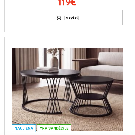
119€
Į krepšelį
NAUJIENA
YRA SANDĖLYJE