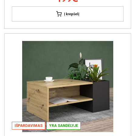
Į krepšelį
IŠPARDAVIMAS
YRA SANDĖLYJE