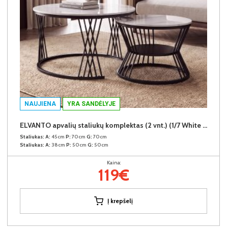
NAUJIENA
YRA SANDĖLYJE
ELVANTO apvalių staliukų komplektas (2 vnt.) (1/7 White Marble Gloss)
Staliukas:
A:
45cm
P:
70cm
G:
70cm
Staliukas:
A:
38cm
P:
50cm
G:
50cm
Kaina:
119€
Į krepšelį