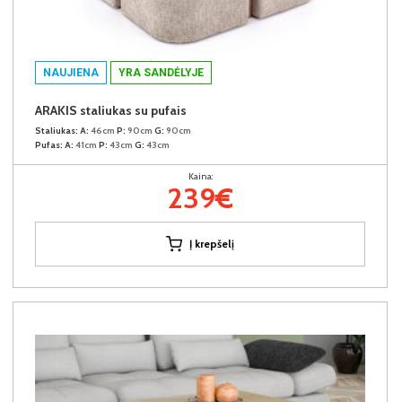
NAUJIENA
YRA SANDĖLYJE
ARAKIS staliukas su pufais
Staliukas:
A:
46cm
P:
90cm
G:
90cm
Pufas:
A:
41cm
P:
43cm
G:
43cm
Kaina:
239€
Į krepšelį