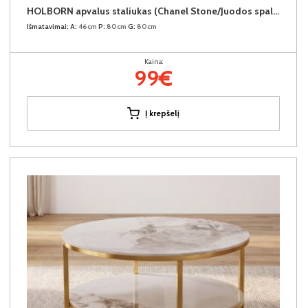
HOLBORN apvalus staliukas (Chanel Stone/Juodos spalvos kojos)
Išmatavimai:
A:
46cm
P:
80cm
G:
80cm
Kaina:
99€
Į krepšelį