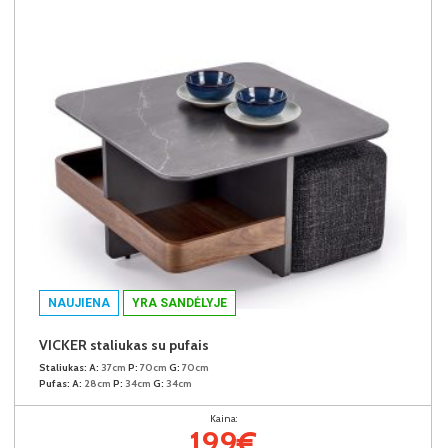
NAUJIENA
YRA SANDĖLYJE
VICKER staliukas su pufais
Staliukas:
A:
37cm
P:
70cm
G:
70cm
Pufas:
A:
28cm
P:
34cm
G:
34cm
Kaina:
199€