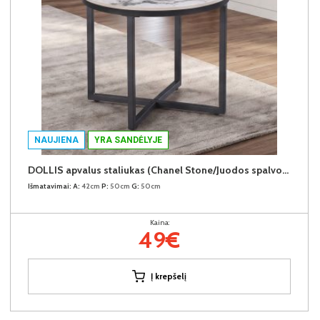
NAUJIENA
YRA SANDĖLYJE
DOLLIS apvalus staliukas (Chanel Stone/Juodos spalvos kojos)
Išmatavimai:
A:
42cm
P:
50cm
G:
50cm
Kaina:
49€
Į krepšelį