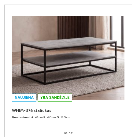
NAUJIENA
YRA SANDĖLYJE
WHIM-376 staliukas
Išmatavimai:
A:
45cm
P:
60cm
G:
120cm
Kaina: