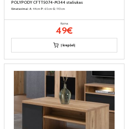
POLYPODY CFTT5074-M344 staliukas
Išmatavimai:
A:
44cm
P:
65cm
G:
110cm
Kaina:
49€
Į krepšelį