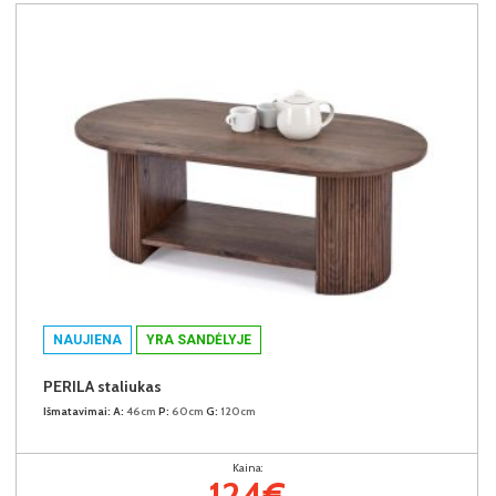
NAUJIENA
YRA SANDĖLYJE
PERILA staliukas
Išmatavimai:
A:
46cm
P:
60cm
G:
120cm
Kaina:
124€