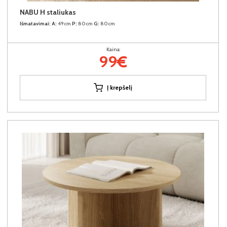
NABU H staliukas
Išmatavimai:
A:
49cm
P:
80cm
G:
80cm
Kaina:
99€
Į krepšelį