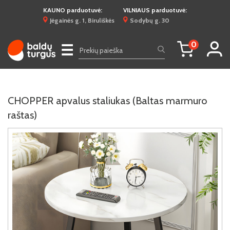
KAUNO parduotuvė:
VILNIAUS parduotuvė:
Jėgainės g. 1, Biruliškės
Sodybų g. 30
0
☰
CHOPPER apvalus staliukas (Baltas marmuro
raštas)