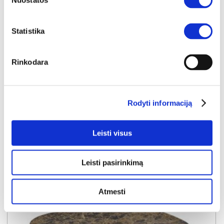
Nuostatos
Statistika
NAUJIENA
YRA SANDĖLYJE
Rinkodara
ELVANTO apvalių staliukų komplektas (2 vnt.) (3/7 Grey Matt)
Staliukas:
A:
45cm
P:
70cm
G:
70cm
Staliukas:
A:
38cm
P:
50cm
G:
50cm
Rodyti informaciją
Kaina:
119€
Leisti visus
Į krepšelį
Leisti pasirinkimą
Atmesti