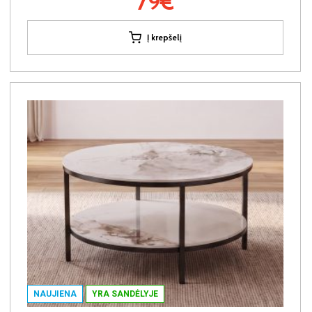
79€
Į krepšelį
NAUJIENA
YRA SANDĖLYJE