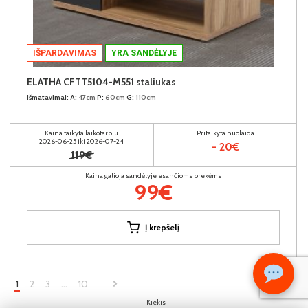
IŠPARDAVIMAS
YRA SANDĖLYJE
ELATHA CFTT5104-M551 staliukas
Išmatavimai:
A:
47cm
P:
60cm
G:
110cm
Kaina taikyta laikotarpiu
Pritaikyta nuolaida
2026-06-25 iki 2026-07-24
- 20€
119€
Kaina galioja sandėlyje esančioms prekėms
99€
Į krepšelį
1
2
3
…
10
Kiekis: