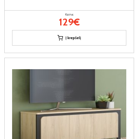
Kaina:
129€
Į krepšelį