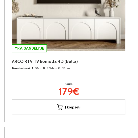
YRA SANDĖLYJE
ARCO RTV TV komoda 4D (Balta)
Išmatavimai:
A:
51cm
P:
204cm
G:
35cm
Kaina:
179€
Į krepšelį