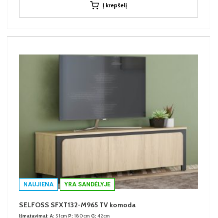
Į krepšelį
NAUJIENA
YRA SANDĖLYJE
SELFOSS SFXT132-M965 TV komoda
Išmatavimai:
A:
51cm
P:
180cm
G:
42cm