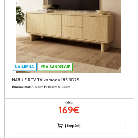
NAUJIENA
YRA SANDĖLYJE
NABU F RTV TV komoda 183 3D2S
Išmatavimai:
A:
62cm
P:
183cm
G:
38cm
Kaina:
169€
Į krepšelį