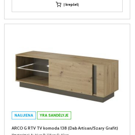
Į krepšelį
NAUJIENA
YRA SANDĖLYJE
ARCO G RTV TV komoda 138 (Dab Artisan/Szary Grafit)
Išmatavimai:
A:
46cm
P:
138cm
G:
40cm