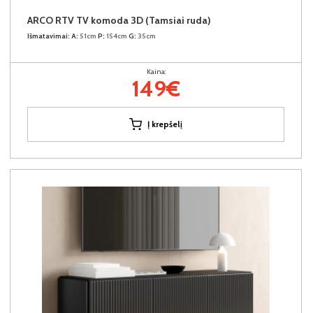
ARCO RTV TV komoda 3D (Tamsiai ruda)
Išmatavimai:
A:
51cm
P:
154cm
G:
35cm
Kaina:
149€
Į krepšelį