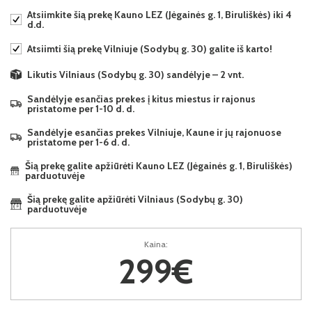
Atsiimkite šią prekę Kauno LEZ (Jėgainės g. 1, Biruliškės) iki 4
d.d.
Atsiimti šią prekę Vilniuje (Sodybų g. 30) galite iš karto!
Likutis Vilniaus (Sodybų g. 30) sandėlyje – 2 vnt.
Sandėlyje esančias prekes į kitus miestus ir rajonus
pristatome per 1-10 d. d.
Sandėlyje esančias prekes Vilniuje, Kaune ir jų rajonuose
pristatome per 1-6 d. d.
Šią prekę galite apžiūrėti Kauno LEZ (Jėgainės g. 1, Biruliškės)
parduotuvėje
Šią prekę galite apžiūrėti Vilniaus (Sodybų g. 30)
parduotuvėje
Kaina:
299€