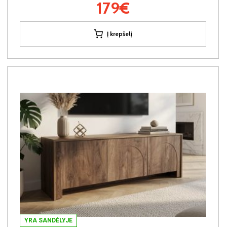
179€
Į krepšelį
YRA SANDĖLYJE