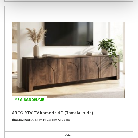
YRA SANDĖLYJE
ARCO RTV TV komoda 4D (Tamsiai ruda)
Išmatavimai:
A:
51cm
P:
204cm
G:
35cm
Kaina: