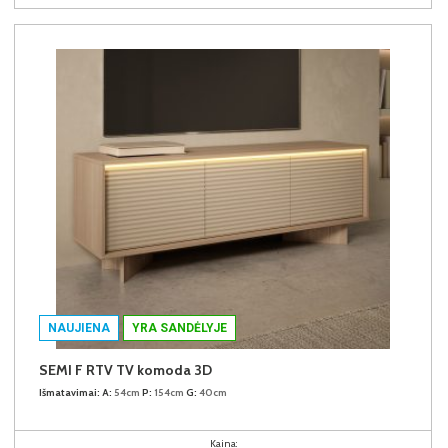
NAUJIENA
YRA SANDĖLYJE
SEMI F RTV TV komoda 3D
Išmatavimai:
A:
54cm
P:
154cm
G:
40cm
Kaina: