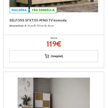
NAUJIENA
YRA SANDĖLYJE
SELFOSS SFXT131-M965 TV komoda
Išmatavimai:
A:
51cm
P:
155cm
G:
42cm
Kaina:
119€
Į krepšelį