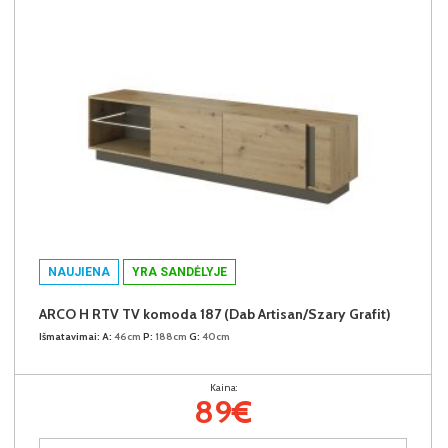
NAUJIENA
YRA SANDĖLYJE
ARCO H RTV TV komoda 187 (Dab Artisan/Szary Grafit)
Išmatavimai:
A:
46cm
P:
188cm
G:
40cm
Kaina:
89€