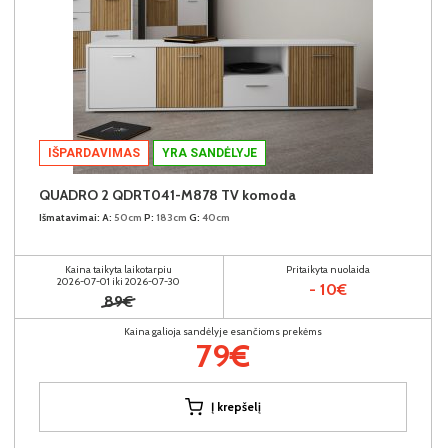
IŠPARDAVIMAS
YRA SANDĖLYJE
QUADRO 2 QDRT041-M878 TV komoda
Išmatavimai:
A:
50cm
P:
183cm
G:
40cm
Kaina taikyta laikotarpiu
Pritaikyta nuolaida
2026-07-01 iki 2026-07-30
- 10€
89€
Kaina galioja sandėlyje esančioms prekėms
79€
Į krepšelį