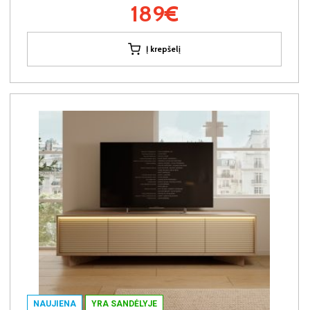
189€
Į krepšelį
NAUJIENA
YRA SANDĖLYJE