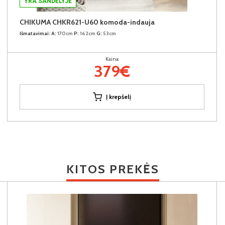
YRA SANDĖLYJE
CHIKUMA CHKR621-U60 komoda-indauja
Išmatavimai:
A:
170cm
P:
162cm
G:
53cm
Kaina:
379€
Į krepšelį
KITOS PREKĖS