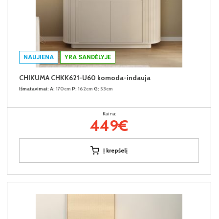
NAUJIENA
YRA SANDĖLYJE
CHIKUMA CHKK621-U60 komoda-indauja
Išmatavimai:
A:
170cm
P:
162cm
G:
53cm
Kaina:
449€
Į krepšelį