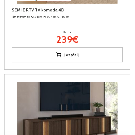
SEMI E RTV TV komoda 4D
Išmatavimai:
A:
54cm
P:
204cm
G:
40cm
Kaina:
239€
Į krepšelį