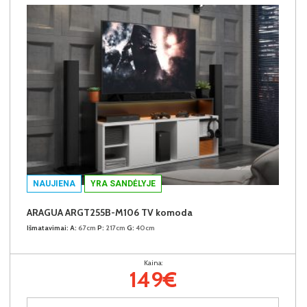
NAUJIENA
YRA SANDĖLYJE
ARAGUA ARGT255B-M106 TV komoda
Išmatavimai:
A:
67cm
P:
217cm
G:
40cm
Kaina:
149€