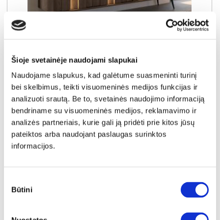
NAUJIENA
YRA SANDĖLYJE
Šioje svetainėje naudojami slapukai
AMARO D RTV TV komoda
Naudojame slapukus, kad galėtume suasmeninti turinį
Išmatavimai:
A:
54cm
P:
183cm
G:
40cm
bei skelbimus, teikti visuomeninės medijos funkcijas ir
analizuoti srautą. Be to, svetainės naudojimo informaciją
Kaina:
bendriname su visuomeninės medijos, reklamavimo ir
204€
analizės partneriais, kurie gali ją pridėti prie kitos jūsų
pateiktos arba naudojant paslaugas surinktos
Į krepšelį
informacijos.
Sutikimo
Būtini
pasirinkimas