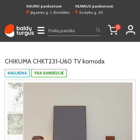
KAUNO parduotuvė:
VILNIAUS parduotuvė:
Jėgainės g. 1, Biruliškės
Sodybų g. 30
0
☰
CHIKUMA CHKT231-U60 TV komoda
NAUJIENA
YRA SANDĖLYJE