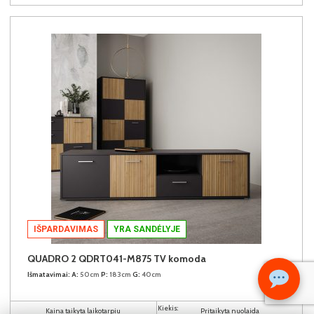
IŠPARDAVIMAS
YRA SANDĖLYJE
QUADRO 2 QDRT041-M875 TV komoda
Išmatavimai:
A:
50cm
P:
183cm
G:
40cm
Kiekis:
Kaina taikyta laikotarpiu
Pritaikyta nuolaida