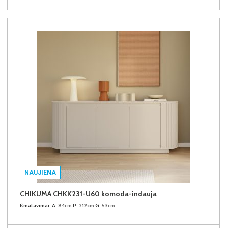
NAUJIENA
CHIKUMA CHKK231-U60 komoda-indauja
Išmatavimai:
A:
84cm
P:
212cm
G:
53cm