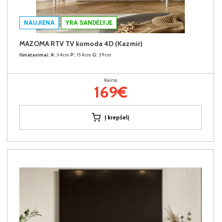
NAUJIENA
YRA SANDĖLYJE
MAZOMA RTV TV komoda 4D (Kazmir)
Išmatavimai:
A:
54cm
P:
154cm
G:
39cm
Kaina:
169€
Į krepšelį