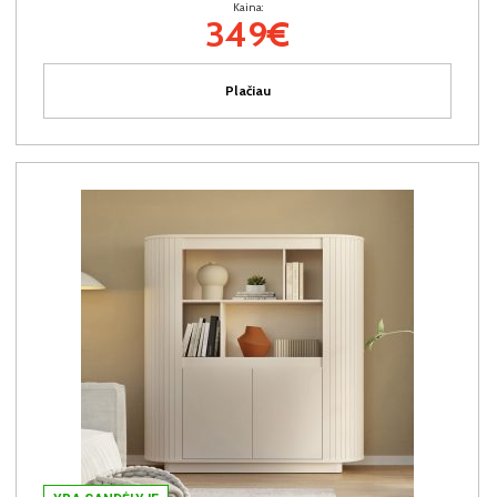
Kaina:
349€
Plačiau