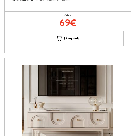
Kaina:
69€
Į krepšelį