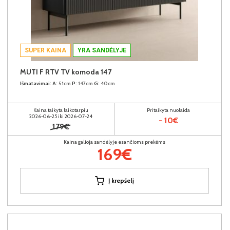
SUPER KAINA
YRA SANDĖLYJE
MUTI F RTV TV komoda 147
Išmatavimai:
A:
51cm
P:
147cm
G:
40cm
Kaina taikyta laikotarpiu
Pritaikyta nuolaida
2026-06-25 iki 2026-07-24
- 10€
179€
Kaina galioja sandėlyje esančioms prekėms
169€
Į krepšelį