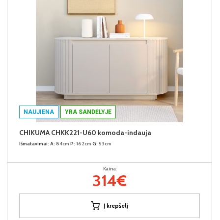
NAUJIENA
YRA SANDĖLYJE
CHIKUMA CHKK221-U60 komoda-indauja
Išmatavimai:
A:
84cm
P:
162cm
G:
53cm
Kaina:
314€
Į krepšelį