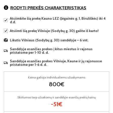
RODYTI PREKĖS CHARAKTERISTIKAS
Atsiimkite šią prekę Kauno LEZ (Jėgainės g. 1, Biruliškės) iki 4
d.d.
Atsiimti šią prekę Vilniuje (Sodybų g. 30) galite iš karto!
Likutis Vilniaus (Sodybų g. 30) sandėlyje – 6 vnt.
Sandėlyje esančias prekes į kitus miestus ir rajonus
pristatome per 1-10 d. d.
Sandėlyje esančias prekes Vilniuje, Kaune ir jų rajonuose
pristatome per 1-6 d. d.
Kaina galioja individualiems užsakymams
800€
Skirtumas tarp užsakomų ir sandėlyje esančių prekių kainų
-51€