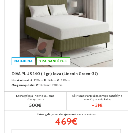
NAUJIENA
YRA SANDĖLYJE
DIVA PLUS 140 (II gr.) lova (Lincoln Green-37)
Išmatavimai:
A:
120cm
P:
142cm
G:
210cm
Miegamoji dalis:
P:
140cm
I:
200cm
Kaina galioja individualiems
Skirtumas tarp užsakomų ir sandėlyje
užsakymams
esančių prekių kainų
500€
- 31€
Kaina galioja sandėlyje esančioms prekėms
469€