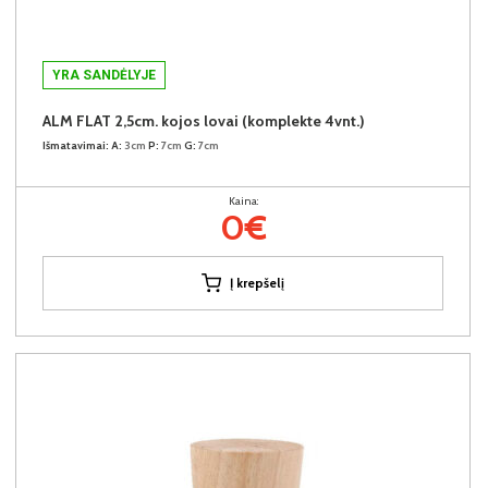
YRA SANDĖLYJE
ALM FLAT 2,5cm. kojos lovai (komplekte 4vnt.)
Išmatavimai:
A:
3cm
P:
7cm
G:
7cm
Kaina:
0€
Į krepšelį