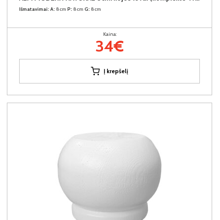
Išmatavimai:
A:
8cm
P:
8cm
G:
8cm
Kaina:
34€
Į krepšelį