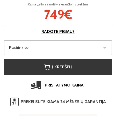
Kaina galioja sandėlyje esančioms prekėms
749€
RADOTE PIGIAU?
Pasirinkite
Į KREPŠELĮ
PRISTATYMO KAINA
PREKEI SUTEIKIAMA 24 MĖNESIŲ GARANTIJA