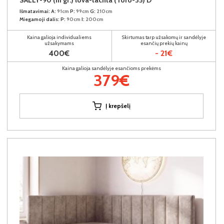
Išmatavimai:
A:
91cm
P:
99cm
G:
210cm
Miegamoji dalis:
P:
90cm
I:
200cm
Kaina galioja individualiems
Skirtumas tarp užsakomų ir sandėlyje
užsakymams
esančių prekių kainų
400€
- 21€
Kaina galioja sandėlyje esančioms prekėms
379€
Į krepšelį