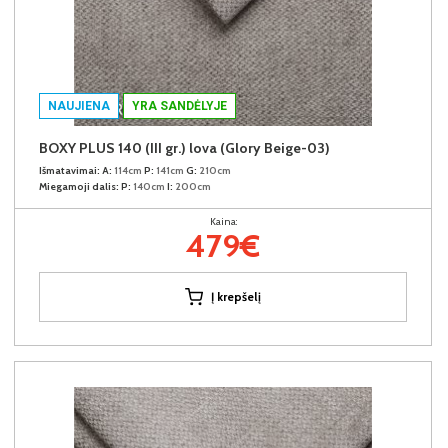
NAUJIENA
YRA SANDĖLYJE
BOXY PLUS 140 (III gr.) lova (Glory Beige-03)
Išmatavimai:
A:
114cm
P:
141cm
G:
210cm
Miegamoji dalis:
P:
140cm
I:
200cm
Kaina:
479€
Į krepšelį