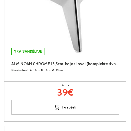
YRA SANDĖLYJE
ALM NOAH CHROME 13,5cm. kojos lovai (komplekte 4vnt.) +39€
Išmatavimai:
A:
13cm
P:
13cm
G:
13cm
Kaina:
39€
Į krepšelį