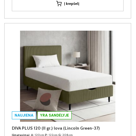
Į krepšelį
NAUJIENA
YRA SANDĖLYJE
DIVA PLUS 120 (II gr.) lova (Lincoln Green-37)
Išmatavimai:
A:
120cm
P:
122cm
G:
208cm