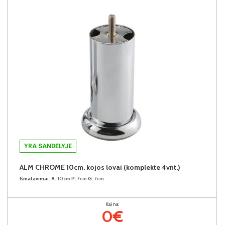
YRA SANDĖLYJE
ALM CHROME 10cm. kojos lovai (komplekte 4vnt.)
Išmatavimai:
A:
10cm
P:
7cm
G:
7cm
Kaina:
0€