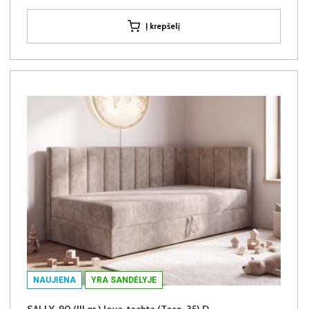
Į krepšelį
NAUJIENA
YRA SANDĖLYJE
SALLY-90 (III gr.) lova-tachta (Toro-35) D