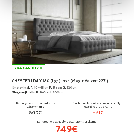
YRA SANDĖLYJE
CHESTER ITALY 180 (I gr.) lova (Magic Velvet-2271)
Išmatavimai:
A:
104-111cm
P:
196cm
G:
220cm
Miegamoji dalis:
P:
180cm
I:
200cm
Kaina galioja individualiems
Skirtumas tarp užsakomų ir sandėlyje
užsakymams
esančių prekių kainų
800€
- 51€
Kaina galioja sandėlyje esančioms prekėms
749€