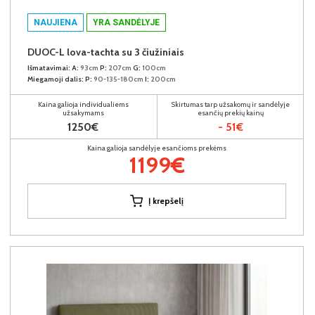
NAUJIENA
YRA SANDĖLYJE
DUOC-L lova-tachta su 3 čiužiniais
Išmatavimai:
A:
93cm
P:
207cm
G:
100cm
Miegamoji dalis:
P:
90-135-180cm
I:
200cm
Kaina galioja individualiems
Skirtumas tarp užsakomų ir sandėlyje
užsakymams
esančių prekių kainų
1250€
- 51€
Kaina galioja sandėlyje esančioms prekėms
1199€
Į krepšelį