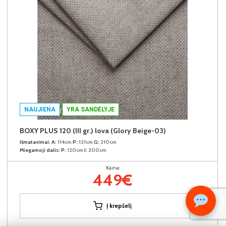
NAUJIENA
YRA SANDĖLYJE
BOXY PLUS 120 (III gr.) lova (Glory Beige-03)
Išmatavimai:
A:
114cm
P:
121cm
G:
210cm
Miegamoji dalis:
P:
120cm
I:
200cm
Kaina:
449€
Į krepšelį