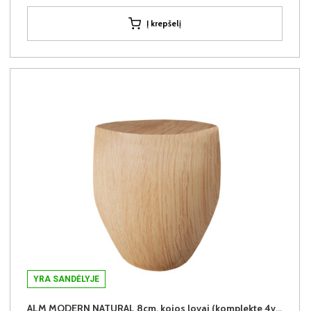
Į krepšelį
YRA SANDĖLYJE
ALM MODERN NATURAL 8cm. kojos lovai (komplekte 4vnt.) +34€