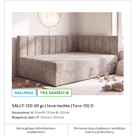
NAUJIENA
YRA SANDĖLYJE
SALLY-120 (III gr.) lova-tachta (Toro-35) D
Išmatavimai:
A:
91cm
P:
129cm
G:
210cm
Miegamoji dalis:
P:
120cm
I:
200cm
Kaina galioja individualiems
Skirtumas tarp užsakomų ir sandėlyje
užsakymams
esančių prekių kainų