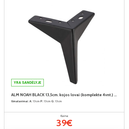
YRA SANDĖLYJE
ALM NOAH BLACK 13,5cm. kojos lovai (komplekte 4vnt.) +39€
Išmatavimai:
A:
13cm
P:
13cm
G:
13cm
Kaina:
39€