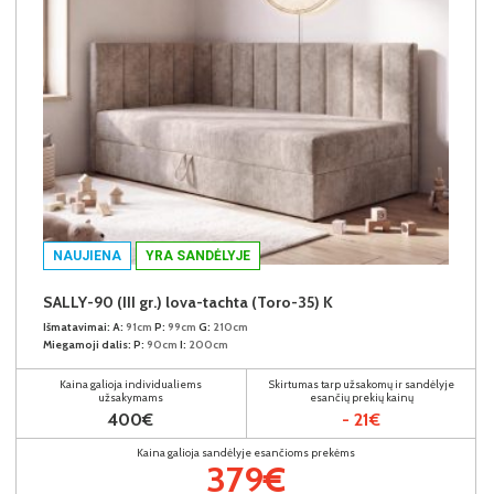
NAUJIENA
YRA SANDĖLYJE
SALLY-90 (III gr.) lova-tachta (Toro-35) K
Išmatavimai:
A:
91cm
P:
99cm
G:
210cm
Miegamoji dalis:
P:
90cm
I:
200cm
Kaina galioja individualiems
Skirtumas tarp užsakomų ir sandėlyje
užsakymams
esančių prekių kainų
400€
- 21€
Kaina galioja sandėlyje esančioms prekėms
379€