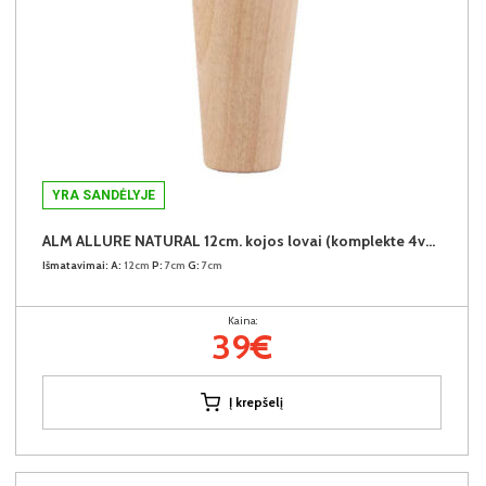
YRA SANDĖLYJE
ALM ALLURE NATURAL 12cm. kojos lovai (komplekte 4vnt.) + 39€
Išmatavimai:
A:
12cm
P:
7cm
G:
7cm
Kaina:
39€
Į krepšelį