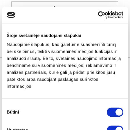
Į krepšelį
Šioje svetainėje naudojami slapukai
Naudojame slapukus, kad galėtume suasmeninti turinį
SUSIJUSIOS PREKĖS
bei skelbimus, teikti visuomeninės medijos funkcijas ir
analizuoti srautą. Be to, svetainės naudojimo informaciją
bendriname su visuomeninės medijos, reklamavimo ir
analizės partneriais, kurie gali ją pridėti prie kitos jūsų
pateiktos arba naudojant paslaugas surinktos
informacijos.
Sutikimo
Būtini
pasirinkimas