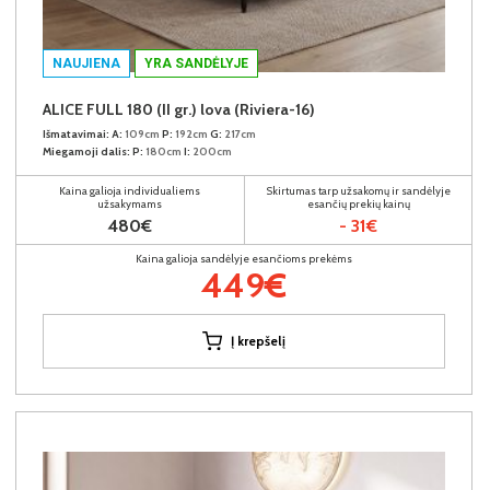
NAUJIENA
YRA SANDĖLYJE
ALICE FULL 180 (II gr.) lova (Riviera-16)
Išmatavimai:
A:
109cm
P:
192cm
G:
217cm
Miegamoji dalis:
P:
180cm
I:
200cm
Kaina galioja individualiems
Skirtumas tarp užsakomų ir sandėlyje
užsakymams
esančių prekių kainų
480€
- 31€
Kaina galioja sandėlyje esančioms prekėms
449€
Į krepšelį