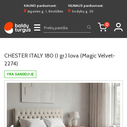
KAUNO parduotuvė:
VILNIAUS parduotuvė:
Jėgainės g. 1, Biruliškės
Sodybų g. 30
0
☰
CHESTER ITALY 180 (I gr.) lova (Magic Velvet-
2274)
YRA SANDĖLYJE