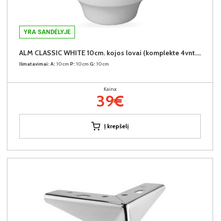
YRA SANDĖLYJE
ALM CLASSIC WHITE 10cm. kojos lovai (komplekte 4vnt.) +39€
Išmatavimai:
A:
10cm
P:
10cm
G:
10cm
Kaina:
39€
Į krepšelį