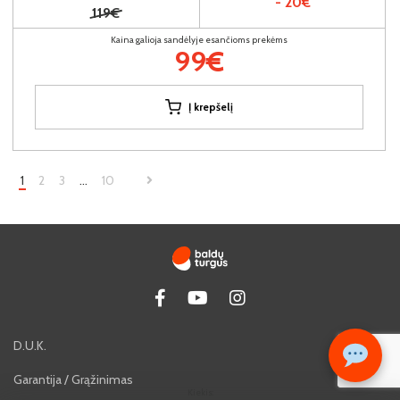
- 20€
119€
Kaina galioja sandėlyje esančioms prekėms
99€
Į krepšelį
1
2
3
…
10
D.U.K.
Garantija / Grąžinimas
Kiekis: