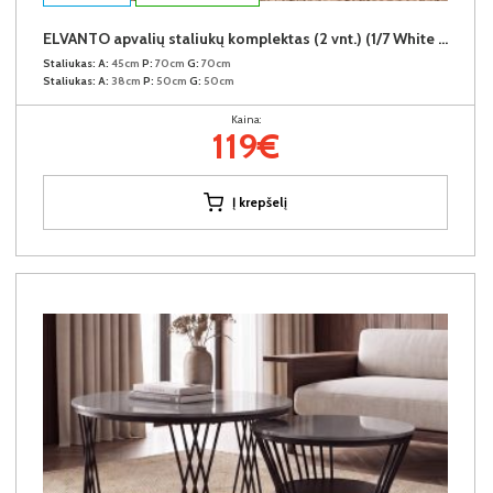
ELVANTO apvalių staliukų komplektas (2 vnt.) (1/7 White Marble Gloss)
Staliukas:
A:
45cm
P:
70cm
G:
70cm
Staliukas:
A:
38cm
P:
50cm
G:
50cm
Kaina:
119€
Į krepšelį