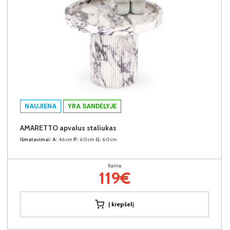
NAUJIENA
YRA SANDĖLYJE
AMARETTO apvalus staliukas
Išmatavimai:
A:
46cm
P:
60cm
G:
60cm
Kaina:
119€
Į krepšelį