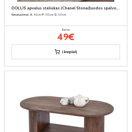
DOLLIS apvalus staliukas (Chanel Stone/Juodos spalvos kojos)
Išmatavimai:
A:
42cm
P:
50cm
G:
50cm
Kaina:
49€
Į krepšelį