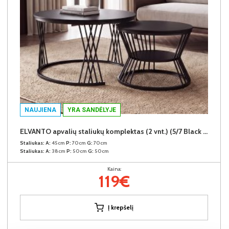
NAUJIENA
YRA SANDĖLYJE
ELVANTO apvalių staliukų komplektas (2 vnt.) (5/7 Black Matt)
Staliukas:
A:
45cm
P:
70cm
G:
70cm
Staliukas:
A:
38cm
P:
50cm
G:
50cm
Kaina:
119€
Į krepšelį