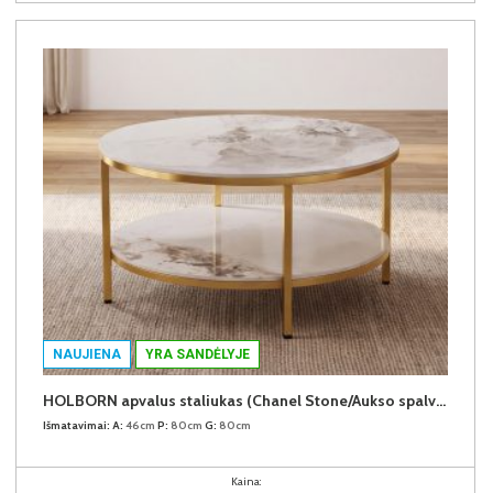
NAUJIENA
YRA SANDĖLYJE
HOLBORN apvalus staliukas (Chanel Stone/Aukso spalvos kojos)
Išmatavimai:
A:
46cm
P:
80cm
G:
80cm
Kaina: