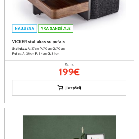
NAUJIENA
YRA SANDĖLYJE
VICKER staliukas su pufais
Staliukas:
A:
37cm
P:
70cm
G:
70cm
Pufas:
A:
28cm
P:
34cm
G:
34cm
Kaina:
199€
Į krepšelį