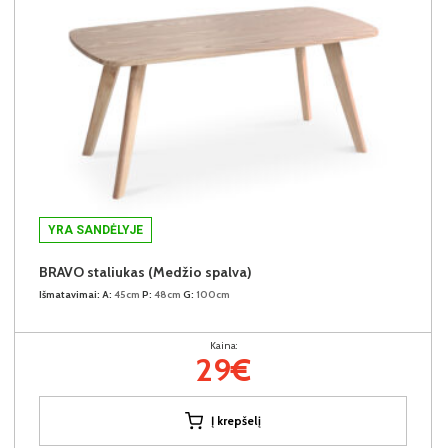
YRA SANDĖLYJE
BRAVO staliukas (Medžio spalva)
Išmatavimai:
A:
45cm
P:
48cm
G:
100cm
Kaina:
29€
Į krepšelį