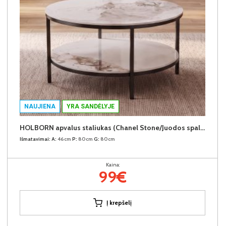
NAUJIENA
YRA SANDĖLYJE
HOLBORN apvalus staliukas (Chanel Stone/Juodos spalvos kojos)
Išmatavimai:
A:
46cm
P:
80cm
G:
80cm
Kaina:
99€
Į krepšelį