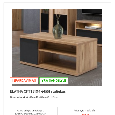
IŠPARDAVIMAS
YRA SANDĖLYJE
ELATHA CFTT5104-M551 staliukas
Išmatavimai:
A:
47cm
P:
60cm
G:
110cm
Kaina taikyta laikotarpiu
Pritaikyta nuolaida
2026-06-25 iki 2026-07-24