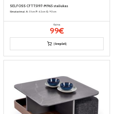
SELFOSS CFTT5197-M965 staliukas
Išmatavimai:
A:
51cm
P:
62cm
G:
90cm
Kaina:
99€
Į krepšelį