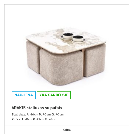
NAUJIENA
YRA SANDĖLYJE
ARAKIS staliukas su pufais
Staliukas:
A:
46cm
P:
90cm
G:
90cm
Pufas:
A:
41cm
P:
43cm
G:
43cm
Kaina: