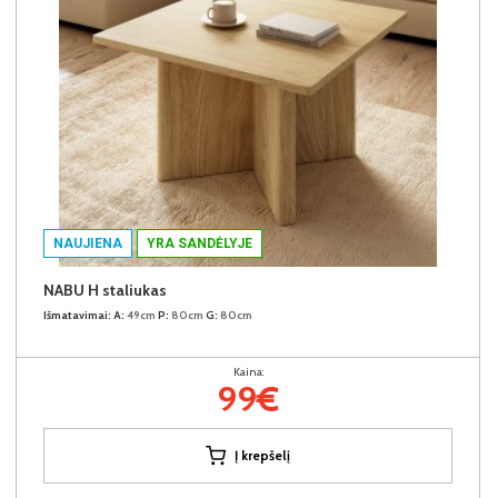
NAUJIENA
YRA SANDĖLYJE
NABU H staliukas
Išmatavimai:
A:
49cm
P:
80cm
G:
80cm
Kaina:
99€
Į krepšelį