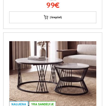
99€
Į krepšelį
NAUJIENA
YRA SANDĖLYJE