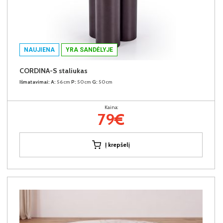
NAUJIENA
YRA SANDĖLYJE
CORDINA-S staliukas
Išmatavimai:
A:
56cm
P:
50cm
G:
50cm
Kaina:
79€
Į krepšelį