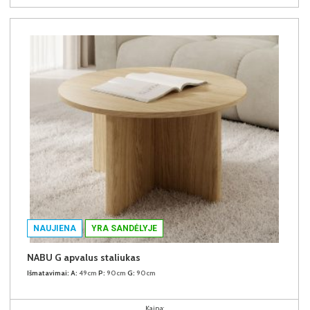
NAUJIENA
YRA SANDĖLYJE
NABU G apvalus staliukas
Išmatavimai:
A:
49cm
P:
90cm
G:
90cm
Kaina: