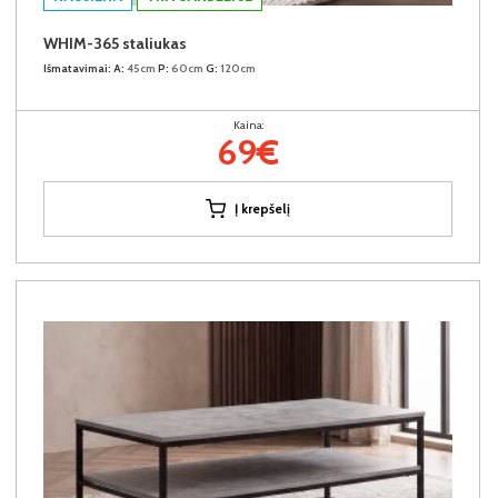
WHIM-365 staliukas
Išmatavimai:
A:
45cm
P:
60cm
G:
120cm
Kaina:
69€
Į krepšelį