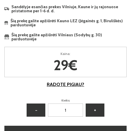
Sandėlyje esančias prekes Vilniuje, Kaune ir jų rajonuose
pristatome per 1-6 d. d.
Šią prekę galite apžiūrėti Kauno LEZ (Jėgainės g. 1, Biruliškės)
parduotuvėje
Šią prekę galite apžiūrėti Vilniaus (Sodybų g. 30)
parduotuvėje
Kaina:
29€
RADOTE PIGIAU?
Kiekis:
−
+