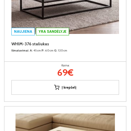
NAUJIENA
YRA SANDĖLYJE
WHIM-376 staliukas
Išmatavimai:
A:
45cm
P:
60cm
G:
120cm
Kaina:
69€
Į krepšelį