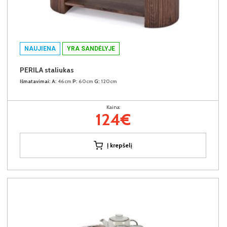
NAUJIENA
YRA SANDĖLYJE
PERILA staliukas
Išmatavimai:
A:
46cm
P:
60cm
G:
120cm
Kaina:
124€
Į krepšelį