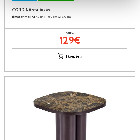
CORDINA staliukas
Išmatavimai:
A:
45cm
P:
80cm
G:
80cm
Kaina:
129€
Į krepšelį