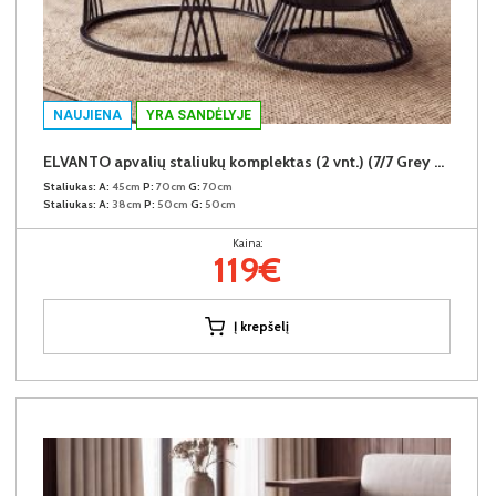
NAUJIENA
YRA SANDĖLYJE
ELVANTO apvalių staliukų komplektas (2 vnt.) (7/7 Grey Gloss)
Staliukas:
A:
45cm
P:
70cm
G:
70cm
Staliukas:
A:
38cm
P:
50cm
G:
50cm
Kaina:
119€
Į krepšelį