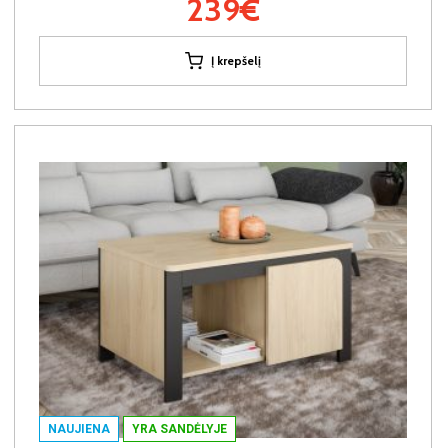
239€
Į krepšelį
NAUJIENA
YRA SANDĖLYJE