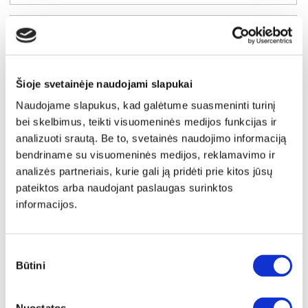
Šioje svetainėje naudojami slapukai
Naudojame slapukus, kad galėtume suasmeninti turinį
bei skelbimus, teikti visuomeninės medijos funkcijas ir
analizuoti srautą. Be to, svetainės naudojimo informaciją
bendriname su visuomeninės medijos, reklamavimo ir
analizės partneriais, kurie gali ją pridėti prie kitos jūsų
pateiktos arba naudojant paslaugas surinktos
informacijos.
NAUJIENA
YRA SANDĖLYJE
Sutikimo
ELVANTO apvalių staliukų komplektas (2 vnt.) (3/7 Grey Matt)
Būtini
pasirinkimas
Staliukas:
A:
45cm
P:
70cm
G:
70cm
Staliukas:
A:
38cm
P:
50cm
G:
50cm
Kaina: