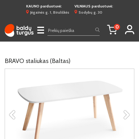
KAUNO parduotuvė:
VILNIAUS parduotuvė:
Jėgainės g. 1, Biruliškės
Sodybų g. 30
0
☰
BRAVO staliukas (Baltas)