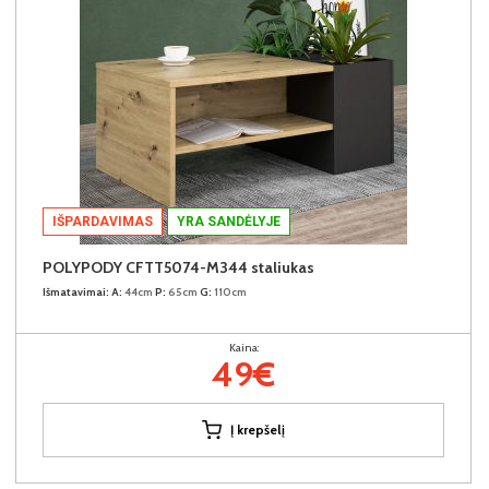
IŠPARDAVIMAS
YRA SANDĖLYJE
POLYPODY CFTT5074-M344 staliukas
Išmatavimai:
A:
44cm
P:
65cm
G:
110cm
Kaina:
49€
Į krepšelį