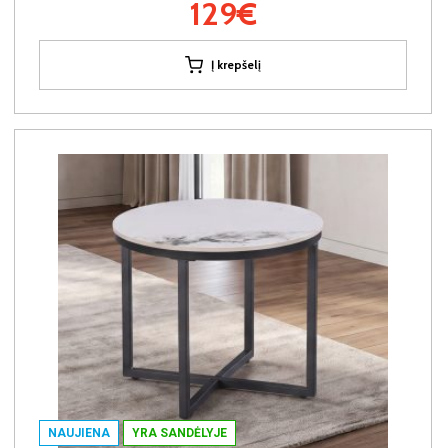
129€
Į krepšelį
NAUJIENA
YRA SANDĖLYJE