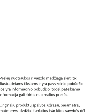
Prekių nuotraukos ir vaizdo medžiaga skirti tik
iliustraciniams tikslams ir yra pavyzdinio pobūdžio.
Jos yra informacinio pobūdžio, todėl pateikiama
informacija gali skirtis nuo realios prekės.
Originalių produktų spalvos, užrašai, parametrai,
matmenys, dydžiai, funkcijos ir/ar kitos savybės dėl