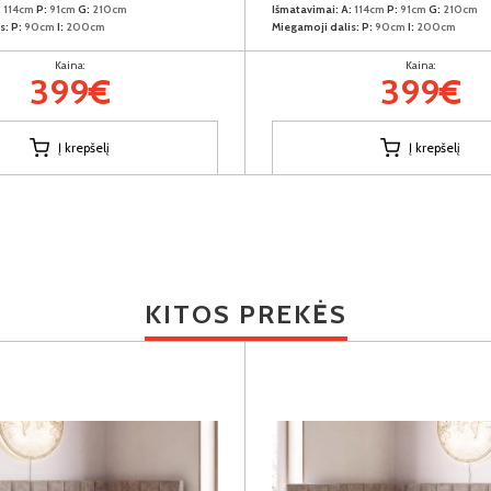
:
114cm
P:
91cm
G:
210cm
Išmatavimai:
A:
114cm
P:
91cm
G:
210cm
s:
P:
90cm
I:
200cm
Miegamoji dalis:
P:
90cm
I:
200cm
Kaina:
Kaina:
399€
399€
Į krepšelį
Į krepšelį
KITOS PREKĖS