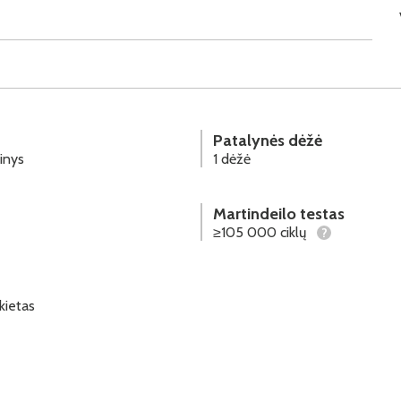
Patalynės dėžė
inys
1 dėžė
Martindeilo testas
≥105 000 ciklų
?
 kietas