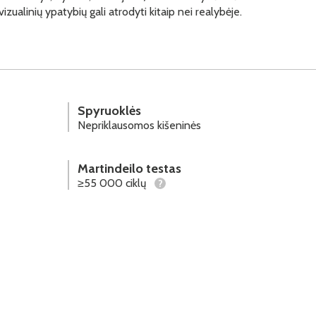
vizualinių ypatybių gali atrodyti kitaip nei realybėje.
Spyruoklės
Nepriklausomos kišeninės
Martindeilo testas
≥55 000 ciklų
?