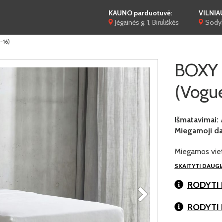
KAUNO parduotuvė:
VILNIA
Jėgainės g. 1, Biruliškės
Sodyb
-16)
BOXY P
(Vogue
Išmatavimai:
Miegamoji dal
Miegamos viet
SKAITYTI DAUG
RODYTI 
RODYTI