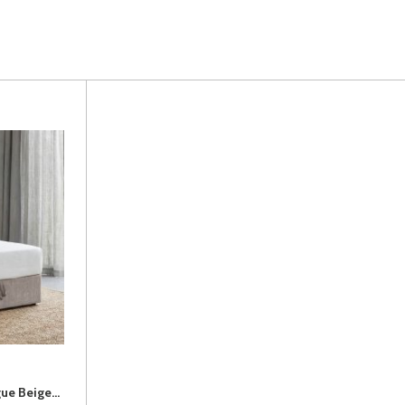
BOXY PLUS 90 (II gr.) lova (Vogue Beige-02)