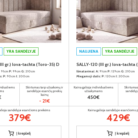
YRA SANDĖLYJE
NAUJIENA
YRA SANDĖLYJE
II gr.) lova-tachta (Toro-35) D
SALLY-120 (III gr.) lova-tachta 
:
91cm
P:
99cm
G:
210cm
Išmatavimai:
A:
91cm
P:
129cm
G:
210cm
s:
P:
90cm
I:
200cm
Miegamoji dalis:
P:
120cm
I:
200cm
ividualiems
Skirtumas tarp užsakomų ir
Kaina galioja individualiems
Skirtumas
ams
sandėlyje esančių prekių
užsakymams
sandėlyj
kainų
€
450€
- 21€
alioja sandėlyje esančioms prekėms
Kaina galioja sandėlyje esančioms
379€
429€
Į krepšelį
Į krepšelį