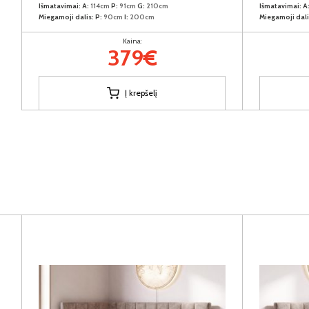
Išmatavimai:
A:
114cm
P:
91cm
G:
210cm
Išmatavimai:
A
Miegamoji dalis:
P:
90cm
I:
200cm
Miegamoji dali
Kaina:
379€
Į krepšelį