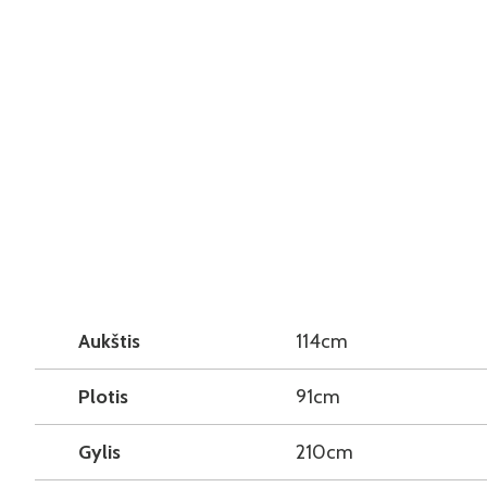
Aukštis
114cm
Plotis
91cm
Gylis
210cm