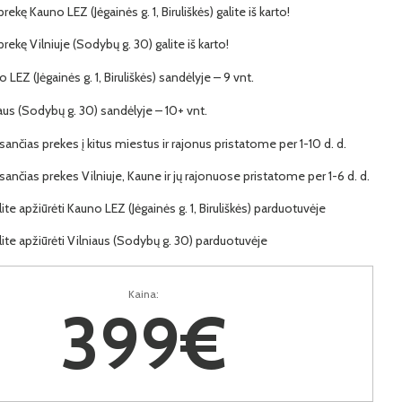
prekę Kauno LEZ (Jėgainės g. 1, Biruliškės) galite iš karto!
 prekę Vilniuje (Sodybų g. 30) galite iš karto!
o LEZ (Jėgainės g. 1, Biruliškės) sandėlyje – 9 vnt.
iaus (Sodybų g. 30) sandėlyje – 10+ vnt.
ančias prekes į kitus miestus ir rajonus pristatome per 1-10 d. d.
ančias prekes Vilniuje, Kaune ir jų rajonuose pristatome per 1-6 d. d.
lite apžiūrėti Kauno LEZ (Jėgainės g. 1, Biruliškės) parduotuvėje
lite apžiūrėti Vilniaus (Sodybų g. 30) parduotuvėje
Kaina:
399€