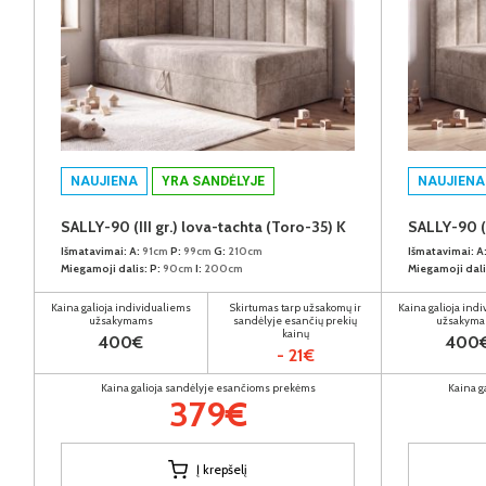
NAUJIENA
YRA SANDĖLYJE
NAUJIENA
SALLY-90 (III gr.) lova-tachta (Toro-35) K
SALLY-90 (I
Išmatavimai:
A:
91cm
P:
99cm
G:
210cm
Išmatavimai:
A
Miegamoji dalis:
P:
90cm
I:
200cm
Miegamoji dali
Kaina galioja individualiems
Skirtumas tarp užsakomų ir
Kaina galioja ind
užsakymams
sandėlyje esančių prekių
užsakym
kainų
400€
400
- 21€
Kaina galioja sandėlyje esančioms prekėms
Kaina g
379€
Į krepšelį