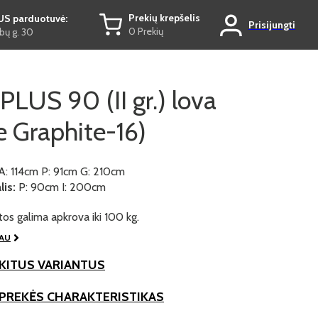
Prekių krepšelis
US parduotuvė:
Prisijungti
0 Prekių
ų g. 30
LUS 90 (II gr.) lova
 Graphite-16)
A: 114cm P: 91cm G: 210cm
is:
P: 90cm I: 200cm
os galima apkrova iki 100 kg.
IAU
KITUS VARIANTUS
 PREKĖS CHARAKTERISTIKAS