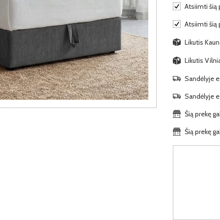
Atsiimti šią 
Atsiimti šią
Likutis Kaun
Likutis Viln
Sandėlyje es
Sandėlyje es
Šią prekę ga
Šią prekę ga