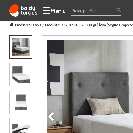
☰
Meniu
Pradinis puslapis
Produktai
BOXY PLUS 90 (II gr.) lova (Vogue Graphite