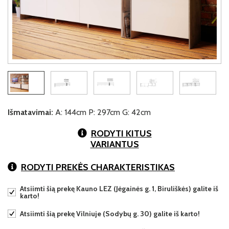
Išmatavimai:
A: 144cm P: 297cm G: 42cm
RODYTI KITUS
VARIANTUS
RODYTI PREKĖS CHARAKTERISTIKAS
Atsiimti šią prekę Kauno LEZ (Jėgainės g. 1, Biruliškės) galite iš
karto!
Atsiimti šią prekę Vilniuje (Sodybų g. 30) galite iš karto!