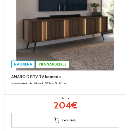
NAUJIENA
YRA SANDĖLYJE
AMARO D RTV TV komoda
Išmatavimai:
A:
54cm
P:
183cm
G:
40cm
Kaina:
204€
Į krepšelį