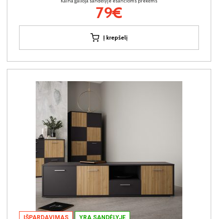
Kaina galioja sandėlyje esančioms prekėms
79€
Į krepšelį
IŠPARDAVIMAS
YRA SANDĖLYJE