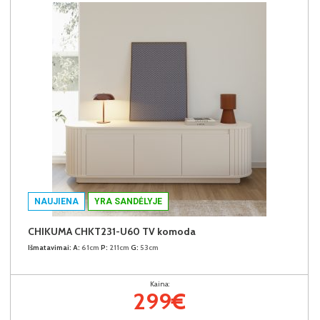
NAUJIENA
YRA SANDĖLYJE
CHIKUMA CHKT231-U60 TV komoda
Išmatavimai:
A:
61cm
P:
211cm
G:
53cm
Kaina:
299€