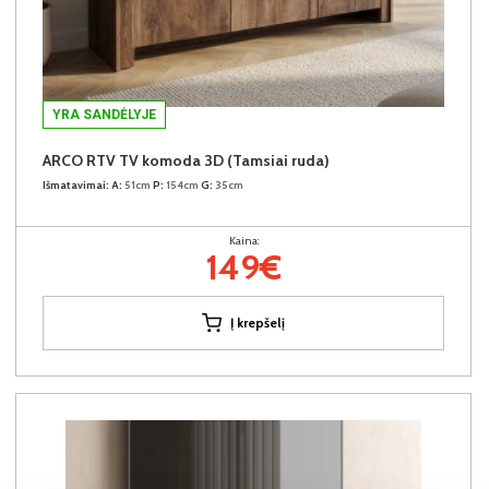
YRA SANDĖLYJE
ARCO RTV TV komoda 3D (Tamsiai ruda)
Išmatavimai:
A:
51cm
P:
154cm
G:
35cm
Kaina:
149€
Į krepšelį