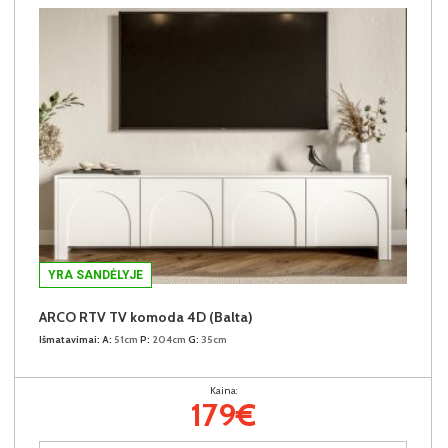
YRA SANDĖLYJE
ARCO RTV TV komoda 4D (Balta)
Išmatavimai:
A:
51cm
P:
204cm
G:
35cm
Kaina:
179€