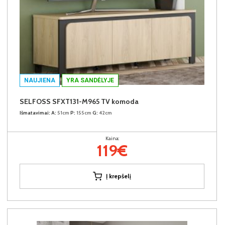
NAUJIENA
YRA SANDĖLYJE
SELFOSS SFXT131-M965 TV komoda
Išmatavimai:
A:
51cm
P:
155cm
G:
42cm
Kaina:
119€
Į krepšelį