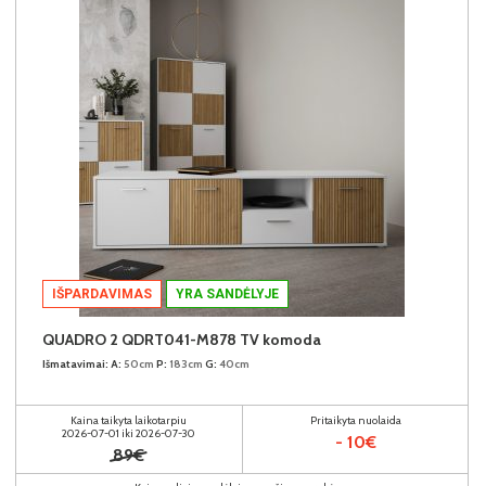
IŠPARDAVIMAS
YRA SANDĖLYJE
QUADRO 2 QDRT041-M878 TV komoda
Išmatavimai:
A:
50cm
P:
183cm
G:
40cm
Kaina taikyta laikotarpiu
Pritaikyta nuolaida
2026-07-01 iki 2026-07-30
- 10€
89€