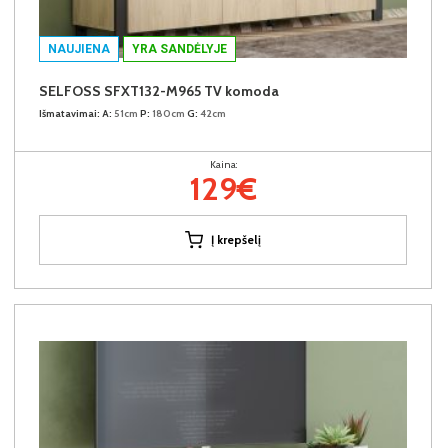
NAUJIENA
YRA SANDĖLYJE
SELFOSS SFXT132-M965 TV komoda
Išmatavimai:
A:
51cm
P:
180cm
G:
42cm
Kaina:
129€
Į krepšelį