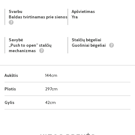
Svarbu
Apšvietimas
Baldas tvirtinamas prie sienos
Yra
?
Savybė
Stalčių bėgeliai
„Push to open” stalčių
Guoliniai bėgeliai
?
mechanizmas
?
Aukštis
144cm
Plotis
297cm
Gylis
42cm