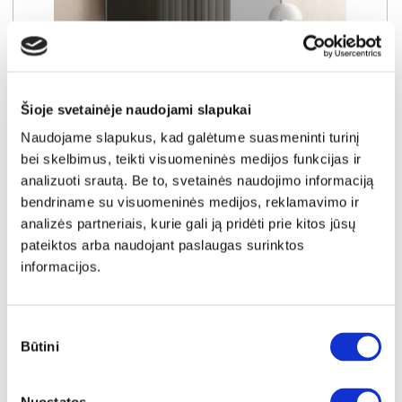
Šioje svetainėje naudojami slapukai
Naudojame slapukus, kad galėtume suasmeninti turinį
bei skelbimus, teikti visuomeninės medijos funkcijas ir
analizuoti srautą. Be to, svetainės naudojimo informaciją
SUPER KAINA
YRA SANDĖLYJE
bendriname su visuomeninės medijos, reklamavimo ir
analizės partneriais, kurie gali ją pridėti prie kitos jūsų
MUTI F RTV TV komoda 147
pateiktos arba naudojant paslaugas surinktos
Išmatavimai:
A:
51cm
P:
147cm
G:
40cm
informacijos.
Kaina taikyta laikotarpiu
Pritaikyta nuolaida
2026-06-25 iki 2026-07-24
- 10€
179€
Sutikimo
Būtini
pasirinkimas
Kaina galioja sandėlyje esančioms prekėms
169€