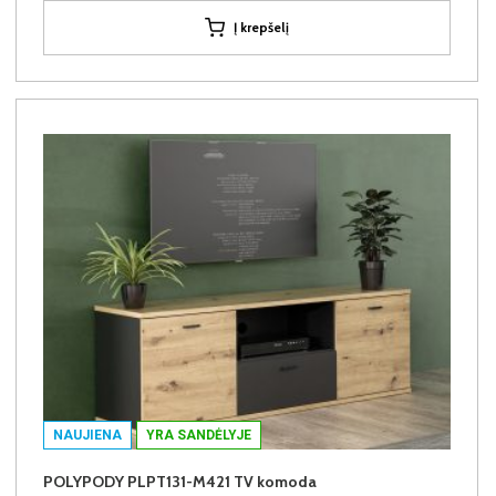
Į krepšelį
NAUJIENA
YRA SANDĖLYJE
POLYPODY PLPT131-M421 TV komoda