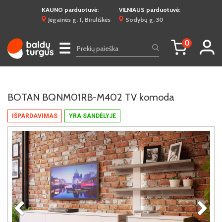
KAUNO parduotuvė:
VILNIAUS parduotuvė:
Jėgainės g. 1, Biruliškės
Sodybų g. 30
0
☰
BOTAN BQNM01RB-M402 TV komoda
IŠPARDAVIMAS
YRA SANDĖLYJE