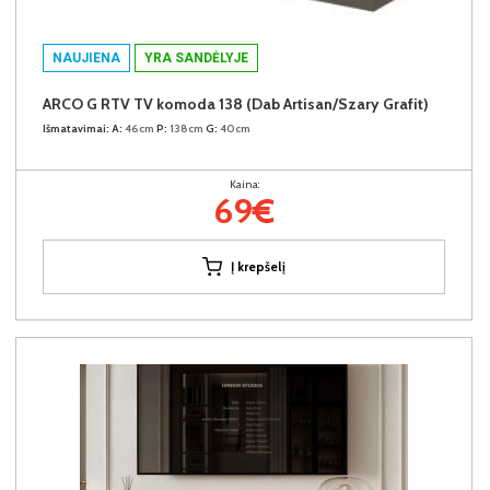
NAUJIENA
YRA SANDĖLYJE
ARCO G RTV TV komoda 138 (Dab Artisan/Szary Grafit)
Išmatavimai:
A:
46cm
P:
138cm
G:
40cm
Kaina:
69€
Į krepšelį