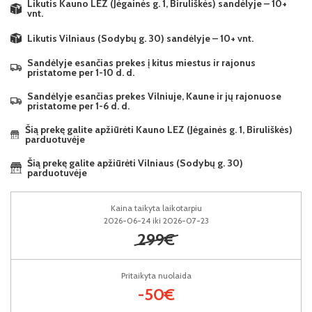
Likutis Kauno LEZ (Jėgainės g. 1, Biruliškės) sandėlyje – 10+
vnt.
Likutis Vilniaus (Sodybų g. 30) sandėlyje – 10+ vnt.
Sandėlyje esančias prekes į kitus miestus ir rajonus
pristatome per 1-10 d. d.
Sandėlyje esančias prekes Vilniuje, Kaune ir jų rajonuose
pristatome per 1-6 d. d.
Šią prekę galite apžiūrėti Kauno LEZ (Jėgainės g. 1, Biruliškės)
parduotuvėje
Šią prekę galite apžiūrėti Vilniaus (Sodybų g. 30)
parduotuvėje
Kaina taikyta laikotarpiu
2026-06-24 iki 2026-07-23
299€
Pritaikyta nuolaida
-50€