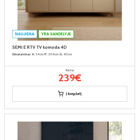
NAUJIENA
YRA SANDĖLYJE
SEMI E RTV TV komoda 4D
Išmatavimai:
A:
54cm
P:
204cm
G:
40cm
Kaina:
239€
Į krepšelį