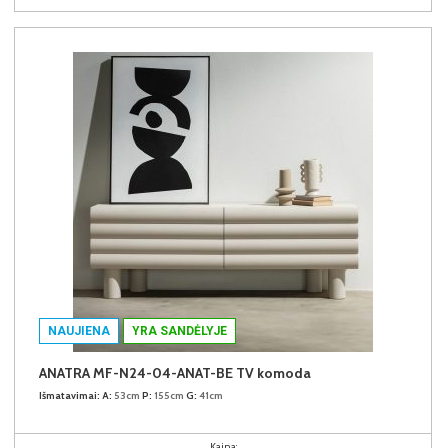
NAUJIENA
YRA SANDĖLYJE
ANATRA MF-N24-04-ANAT-BE TV komoda
Išmatavimai:
A:
53cm
P:
155cm
G:
41cm
Kaina: