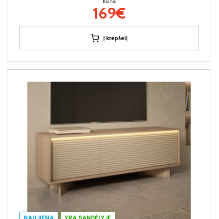
Kaina:
169€
Į krepšelį
NAUJIENA
YRA SANDĖLYJE