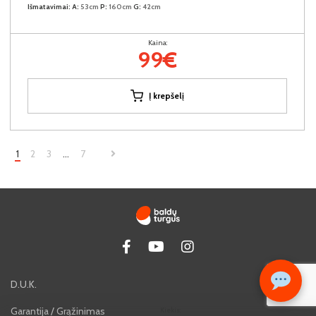
Išmatavimai:
A:
53cm
P:
160cm
G:
42cm
Kaina:
99€
Į krepšelį
1
2
3
…
7
D.U.K.
Garantija / Grąžinimas
Kiekis: