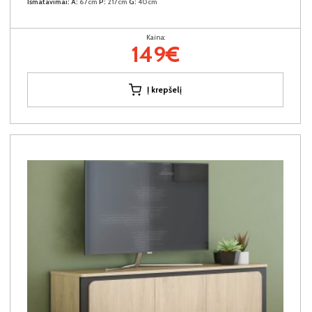
Išmatavimai:
A:
67cm
P:
217cm
G:
40cm
Kaina:
149€
Į krepšelį