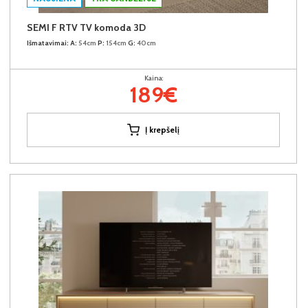
SEMI F RTV TV komoda 3D
Išmatavimai:
A:
54cm
P:
154cm
G:
40cm
Kaina:
189€
Į krepšelį