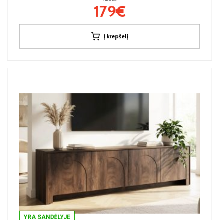
179€
Į krepšelį
YRA SANDĖLYJE