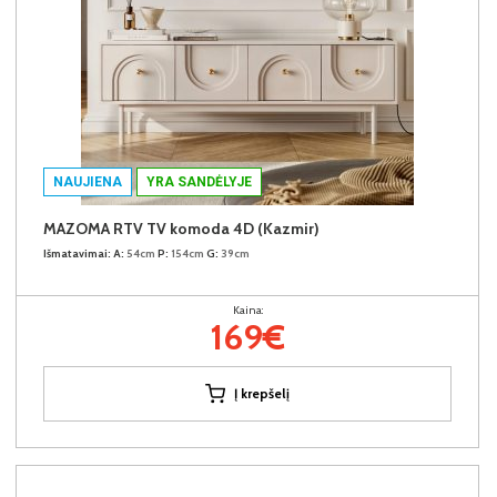
NAUJIENA
YRA SANDĖLYJE
MAZOMA RTV TV komoda 4D (Kazmir)
Išmatavimai:
A:
54cm
P:
154cm
G:
39cm
Kaina:
169€
Į krepšelį