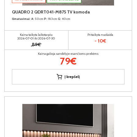
QUADRO 2 QDRT041-M875 TV komoda
Išmatavimai:
A:
50cm
P:
183cm
G:
40cm
Kaina taikyta laikotarpiu
Pritaikyta nuolaida
2026-07-01 iki 2026-07-30
- 10€
89€
Kaina galioja sandėlyje esančioms prekėms
79€
Į krepšelį