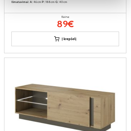
Išmatavimai:
A:
46cm
P:
188cm
G:
40cm
Kaina:
89€
Į krepšelį