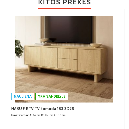
KITOS PREKĖS
NAUJIENA
YRA SANDĖLYJE
NABU F RTV TV komoda 183 3D2S
Išmatavimai:
A:
62cm
P:
183cm
G:
38cm