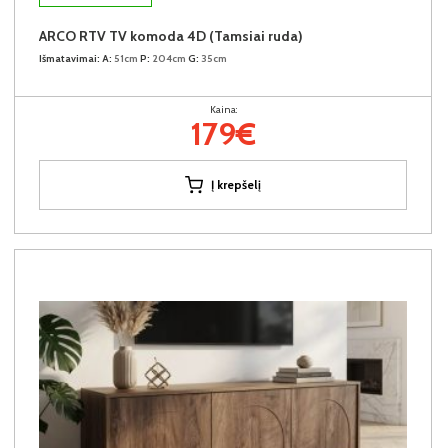
ARCO RTV TV komoda 4D (Tamsiai ruda)
Išmatavimai:
A:
51cm
P:
204cm
G:
35cm
Kaina:
179€
Į krepšelį