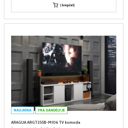
Į krepšelį
NAUJIENA
YRA SANDĖLYJE
ARAGUA ARGT255B-M106 TV komoda