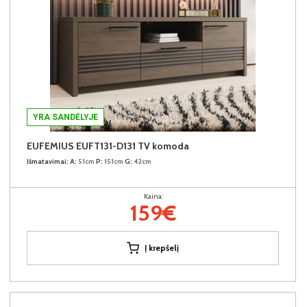
YRA SANDĖLYJE
EUFEMIUS EUFT131-D131 TV komoda
Išmatavimai:
A:
51cm
P:
151cm
G:
42cm
Kaina:
159€
Į krepšelį