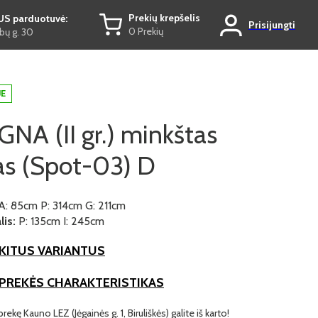
Prekių krepšelis
US parduotuvė:
Prisijungti
0 Prekių
ų g. 30
JE
NA (II gr.) minkštas
s (Spot-03) D
A: 85cm P: 314cm G: 211cm
is:
P: 135cm I: 245cm
KITUS VARIANTUS
 PREKĖS CHARAKTERISTIKAS
prekę Kauno LEZ (Jėgainės g. 1, Biruliškės) galite iš karto!