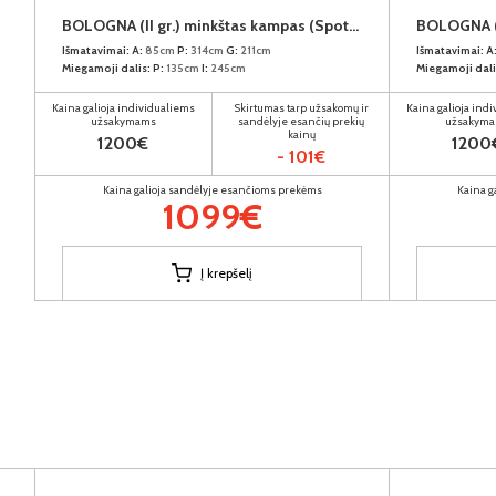
BOLOGNA (II gr.) minkštas kampas (Spot-14) D
Išmatavimai:
A:
85cm
P:
314cm
G:
211cm
Išmatavimai:
A
Miegamoji dalis:
P:
135cm
I:
245cm
Miegamoji dali
Kaina galioja individualiems
Skirtumas tarp užsakomų ir
Kaina galioja ind
užsakymams
sandėlyje esančių prekių
užsakym
kainų
1200€
1200
- 101€
Kaina galioja sandėlyje esančioms prekėms
Kaina g
1099€
Į krepšelį