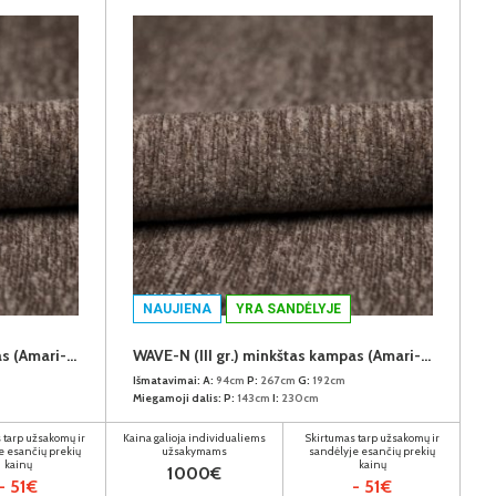
NAUJIENA
YRA SANDĖLYJE
WAVE-N (III gr.) minkštas kampas (Amari-966) K
WAVE-N (III gr.) minkštas kampas (Amari-966) D
Išmatavimai:
A:
94cm
P:
267cm
G:
192cm
Miegamoji dalis:
P:
143cm
I:
230cm
 tarp užsakomų ir
Kaina galioja individualiems
Skirtumas tarp užsakomų ir
e esančių prekių
užsakymams
sandėlyje esančių prekių
kainų
kainų
1000€
- 51€
- 51€