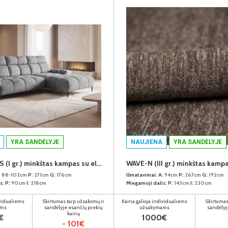
YRA SANDĖLYJE
NAUJIENA
YRA SANDĖLYJE
GIOVANNI-S (I gr.) minkštas kampas su elektrine funkcija (Aphrodite-21) D
:
88-102cm
P:
271cm
G:
176cm
Išmatavimai:
A:
94cm
P:
267cm
G:
192cm
s:
P:
90cm
I:
218cm
Miegamoji dalis:
P:
143cm
I:
230cm
ividualiems
Skirtumas tarp užsakomų ir
Kaina galioja individualiems
Skirtumas
ams
sandėlyje esančių prekių
užsakymams
sandėlyj
kainų
€
1000€
- 101€