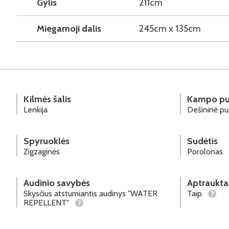
Gylis
211cm
Miegamoji dalis
245cm x 135cm
Kilmės šalis
Kampo pu
Lenkija
Dešininė p
Spyruoklės
Sudėtis
Zigzaginės
Porolonas
Audinio savybės
Aptraukta
Skysčius atstumiantis audinys "WATER
Taip
?
REPELLENT"
?