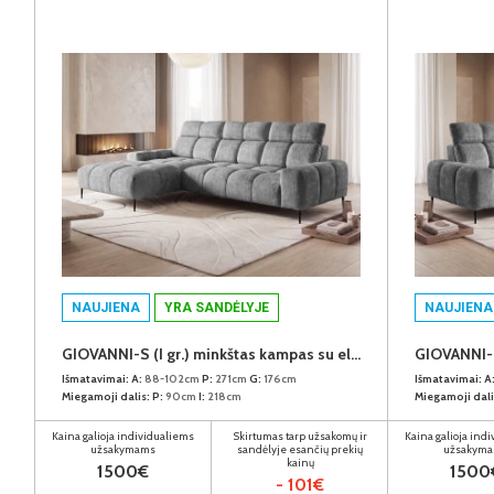
NAUJIENA
YRA SANDĖLYJE
NAUJIENA
GIOVANNI-S (I gr.) minkštas kampas su elektrine funkcija (Aphrodite-21) K
Išmatavimai:
A:
88-102cm
P:
271cm
G:
176cm
Išmatavimai:
A
Miegamoji dalis:
P:
90cm
I:
218cm
Miegamoji dali
Kaina galioja individualiems
Skirtumas tarp užsakomų ir
Kaina galioja ind
užsakymams
sandėlyje esančių prekių
užsakym
kainų
1500€
1500
- 101€