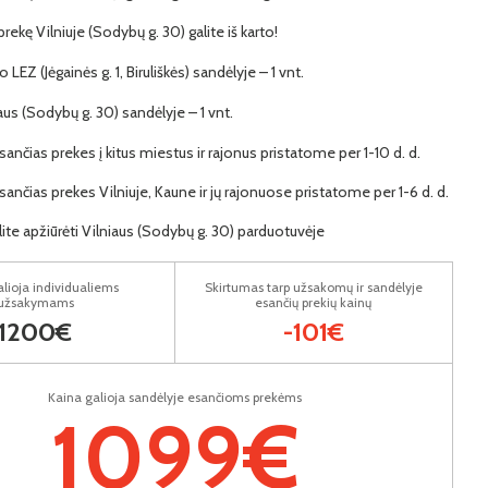
 prekę Vilniuje (Sodybų g. 30) galite iš karto!
 LEZ (Jėgainės g. 1, Biruliškės) sandėlyje – 1 vnt.
iaus (Sodybų g. 30) sandėlyje – 1 vnt.
ančias prekes į kitus miestus ir rajonus pristatome per 1-10 d. d.
ančias prekes Vilniuje, Kaune ir jų rajonuose pristatome per 1-6 d. d.
lite apžiūrėti Vilniaus (Sodybų g. 30) parduotuvėje
lioja individualiems
Skirtumas tarp užsakomų ir sandėlyje
užsakymams
esančių prekių kainų
1200€
-101€
Kaina galioja sandėlyje esančioms prekėms
1099€