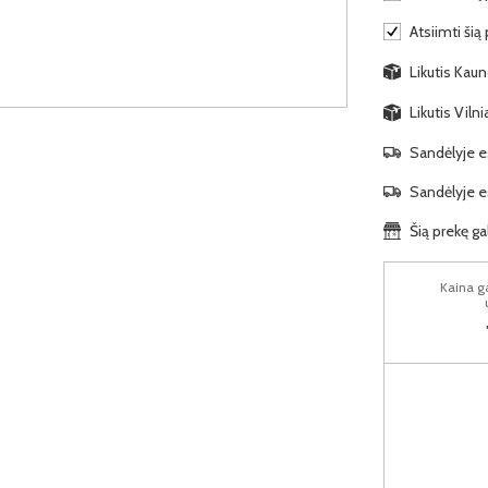
Atsiimti šią
Likutis Kauno
Likutis Viln
Sandėlyje es
Sandėlyje es
Šią prekę ga
Kaina ga