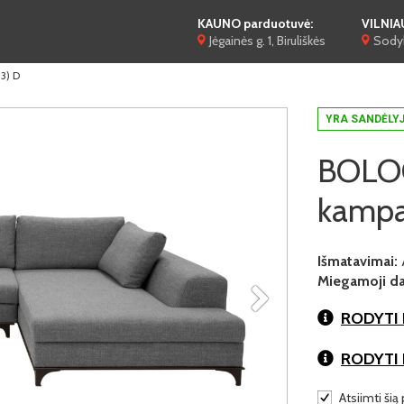
KAUNO parduotuvė:
VILNIA
Jėgainės g. 1, Biruliškės
Sodyb
3) D
YRA SANDĖLY
BOLOG
kampa
Išmatavimai:
Miegamoji dal
RODYTI 
RODYTI
Atsiimti šią 