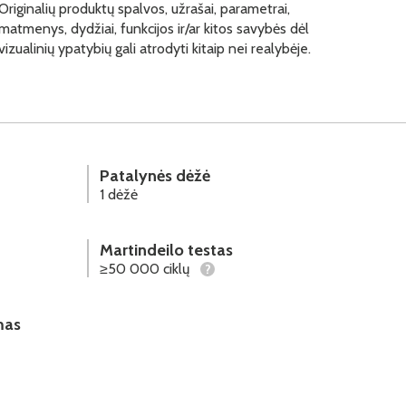
Originalių produktų spalvos, užrašai, parametrai,
matmenys, dydžiai, funkcijos ir/ar kitos savybės dėl
vizualinių ypatybių gali atrodyti kitaip nei realybėje.
Patalynės dėžė
1 dėžė
Martindeilo testas
≥50 000 ciklų
?
mas