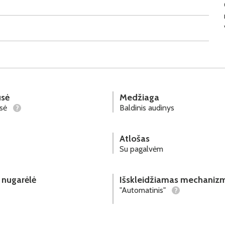
sė
Medžiaga
usė
Baldinis audinys
?
Atlošas
Su pagalvėm
 nugarėlė
Išskleidžiamas mechaniz
"Automatinis"
?