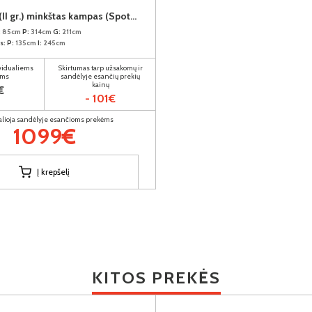
BOLOGNA (II gr.) minkštas kampas (Spot-14) K
:
85cm
P:
314cm
G:
211cm
s:
P:
135cm
I:
245cm
ividualiems
Skirtumas tarp užsakomų ir
ams
sandėlyje esančių prekių
kainų
€
- 101€
alioja sandėlyje esančioms prekėms
1099€
Į krepšelį
KITOS PREKĖS