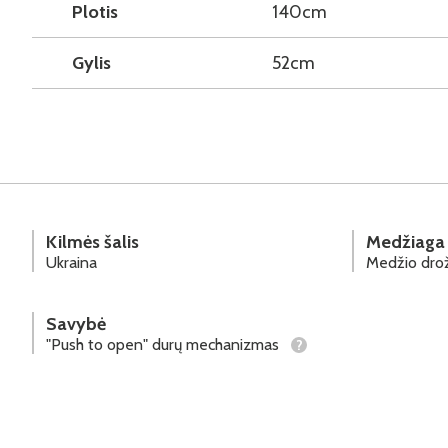
Plotis
140cm
Gylis
52cm
Kilmės šalis
Medžiaga
Ukraina
Medžio drož
Savybė
"Push to open" durų mechanizmas
?