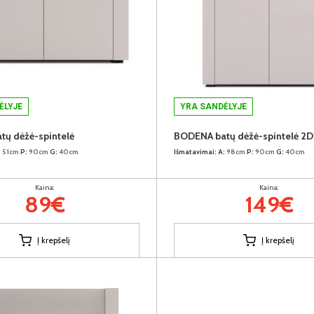
ĖLYJE
YRA SANDĖLYJE
ų dėžė-spintelė
BODENA batų dėžė-spintelė 2D
:
51cm
P:
90cm
G:
40cm
Išmatavimai:
A:
98cm
P:
90cm
G:
40cm
Kaina:
Kaina:
89€
149€
Į krepšelį
Į krepšelį