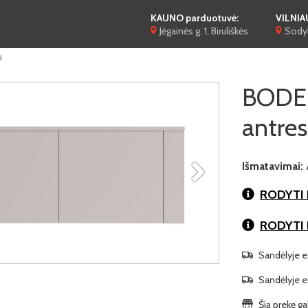
KAUNO parduotuvė:
VILNIA
Jėgainės g. 1, Biruliškės
Sodyb
i
BODE
antres
Išmatavimai:
RODYTI 
RODYTI
Sandėlyje es
Sandėlyje es
Šią prekę ga