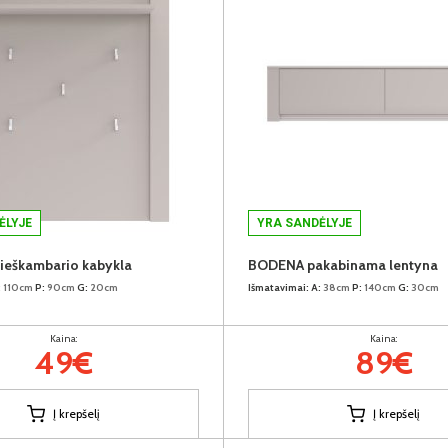
ĖLYJE
YRA SANDĖLYJE
ieškambario kabykla
BODENA pakabinama lentyna
:
110cm
P:
90cm
G:
20cm
Išmatavimai:
A:
38cm
P:
140cm
G:
30cm
Kaina:
Kaina:
49€
89€
Į krepšelį
Į krepšelį