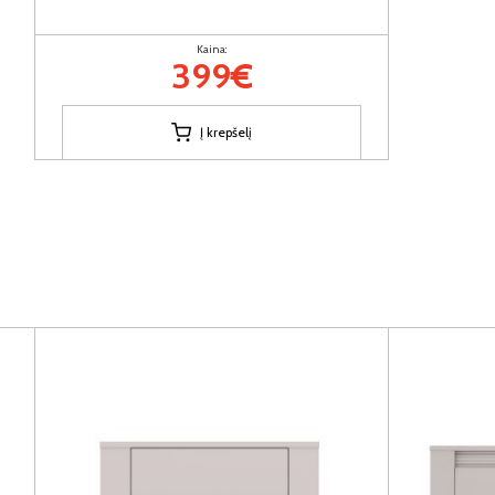
Kaina:
399€
Į krepšelį