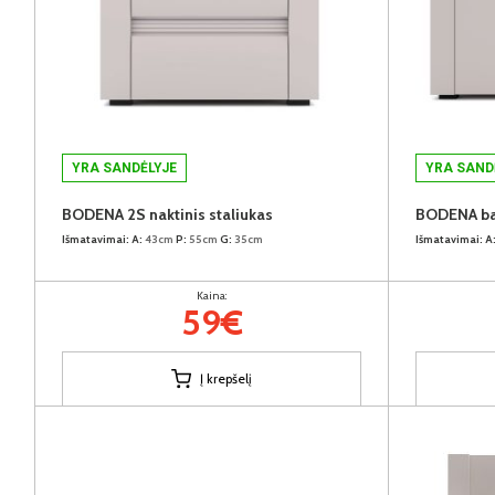
YRA SANDĖLYJE
YRA SAND
BODENA 2S naktinis staliukas
BODENA bat
Išmatavimai:
A:
43cm
P:
55cm
G:
35cm
Išmatavimai:
A
Kaina:
59€
Į krepšelį