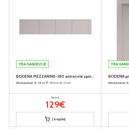
YRA SANDĖLYJE
YRA SAND
BODENA MEZZANINE-180 antresolė spintai
BODENA pr
Išmatavimai:
A:
38cm
P:
180cm
G:
52cm
Išmatavimai:
A
Kaina:
129€
Į krepšelį