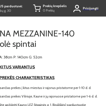
Prekių krepšelis
US parduotuvė:
Prisijungti
0 Prekių
ų g. 30
NA MEZZANINE-140
olė spintai
A: 38cm P: 140cm G: 52cm
KITUS VARIANTUS
 PREKĖS CHARAKTERISTIKAS
ančias prekes į kitus miestus ir rajonus pristatome per 1-10 d. d.
ančias prekes Vilniuje, Kaune ir jų rajonuose pristatome per 1-6 d. d.
lite apžiūrėti Kauno LEZ (Jėgainės g. 1, Biruliškės) parduotuvėje