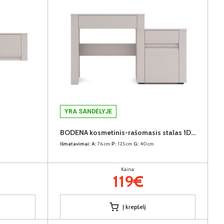
YRA SANDĖLYJE
BODENA kosmetinis-rašomasis stalas 1D2S
Išmatavimai:
A:
76cm
P:
125cm
G:
40cm
Kaina:
119€
Į krepšelį