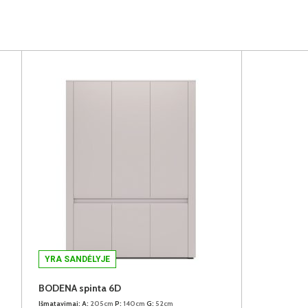
YRA SANDĖLYJE
BODENA spinta 6D
Išmatavimai:
A:
205cm
P:
140cm
G:
52cm