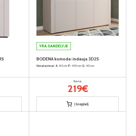
YRA SANDĖLYJE
1S
BODENA komoda-indauja 3D2S
Išmatavimai:
A:
85cm
P:
140cm
G:
40cm
Kaina:
219€
Į krepšelį