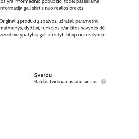
Jos yra informacinio pobūdžio, todėl pateikiama
informacija gali skirtis nuo realios prekės.
Originalių produktų spalvos, užrašai, parametrai,
matmenys, dydžiai, funkcijos ir/ar kitos savybės dėl
vizualinių ypatybių gali atrodyti kitaip nei realybėje.
Svarbu
Baldas tvirtinamas prie sienos
?