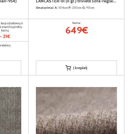
mari-954)
LANCASTER-III (II gr.) trivietė sofa-reglaineris (EDA828-10 Pilkas)
Išmatavimai:
A:
104cm
P:
210cm
G:
90cm
Kaina:
 tarp užsakomų ir
649€
e esančių prekių
kainų
- 21€
 prekėms
Į krepšelį