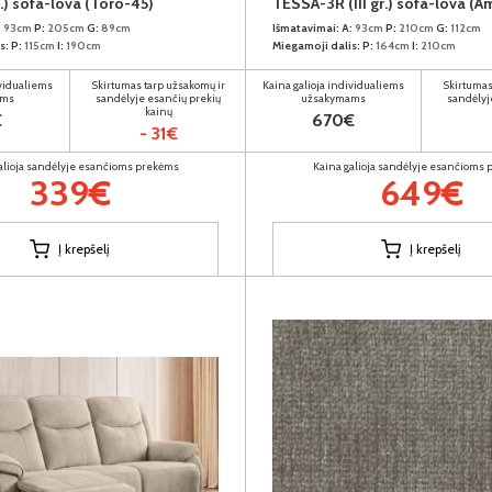
.) sofa-lova (Toro-45)
TESSA-3R (III gr.) sofa-lova (A
:
93cm
P:
205cm
G:
89cm
Išmatavimai:
A:
93cm
P:
210cm
G:
112cm
s:
P:
115cm
I:
190cm
Miegamoji dalis:
P:
164cm
I:
210cm
ividualiems
Skirtumas tarp užsakomų ir
Kaina galioja individualiems
Skirtumas
ams
sandėlyje esančių prekių
užsakymams
sandėlyj
kainų
€
670€
- 31€
alioja sandėlyje esančioms prekėms
Kaina galioja sandėlyje esančioms
339€
649€
Į krepšelį
Į krepšelį