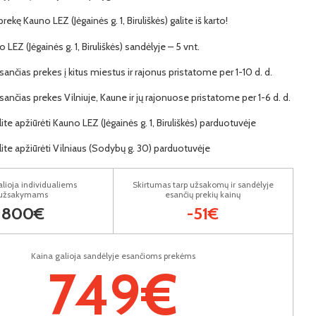
prekę Kauno LEZ (Jėgainės g. 1, Biruliškės) galite iš karto!
o LEZ (Jėgainės g. 1, Biruliškės) sandėlyje – 5 vnt.
ančias prekes į kitus miestus ir rajonus pristatome per 1-10 d. d.
ančias prekes Vilniuje, Kaune ir jų rajonuose pristatome per 1-6 d. d.
lite apžiūrėti Kauno LEZ (Jėgainės g. 1, Biruliškės) parduotuvėje
lite apžiūrėti Vilniaus (Sodybų g. 30) parduotuvėje
lioja individualiems
Skirtumas tarp užsakomų ir sandėlyje
užsakymams
esančių prekių kainų
800€
-51€
Kaina galioja sandėlyje esančioms prekėms
749€