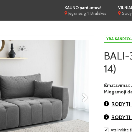
KAUNO parduotuvė:
VILNIA
Jėgainės g. 1, Biruliškės
Sodyb
YRA SANDĖLY
BALI-3
14)
Išmatavimai:
Miegamoji dal
RODYTI 
RODYTI
Atsiimkite š