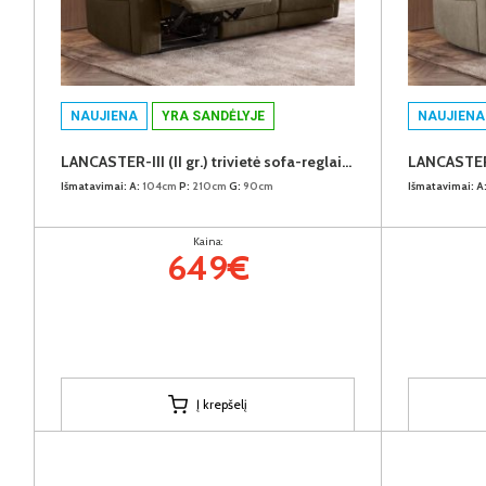
NAUJIENA
YRA SANDĖLYJE
NAUJIENA
LANCASTER-III (II gr.) trivietė sofa-reglaineris (EDA828-05 Rudas)
Išmatavimai:
A:
104cm
P:
210cm
G:
90cm
Išmatavimai:
A
Kaina:
649€
Į krepšelį