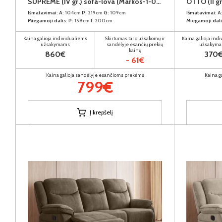
SUPREME (IV gr.) sofa-lova (Markos-1-04)
OTTO (II gr
Išmatavimai:
A:
104cm
P:
219cm
G:
109cm
Išmatavimai:
A
Miegamoji dalis:
P:
158cm
I:
200cm
Miegamoji dali
Kaina galioja individualiems
Skirtumas tarp užsakomų ir
Kaina galioja ind
užsakymams
sandėlyje esančių prekių
užsakym
kainų
860€
370
- 61€
Kaina galioja sandėlyje esančioms prekėms
Kaina g
799€
Į krepšelį