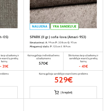
NAUJIENA
YRA SANDĖLYJE
ph-05)
SPARK (II gr.) sofa-lova (Amari-953)
Išmatavimai:
A:
99cm
P:
208cm
G:
97cm
Miegamoji dalis:
P:
125cm
I:
189cm
 tarp užsakomų ir
Kaina galioja individualiems
Skirtumas tarp užsakomų ir
e esančių prekių
užsakymams
sandėlyje esančių prekių
kainų
kainų
570€
- 31€
- 41€
 prekėms
Kaina galioja sandėlyje esančioms prekėms
529€
Į krepšelį