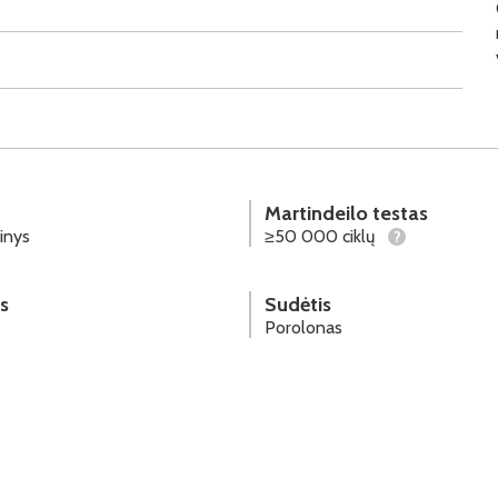
Martindeilo testas
inys
≥50 000 ciklų
?
s
Sudėtis
Porolonas