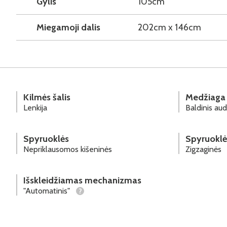
Gylis
105cm
Miegamoji dalis
202cm x 146cm
Kilmės šalis
Medžiaga
Lenkija
Baldinis aud
Spyruoklės
Spyruoklė
Nepriklausomos kišeninės
Zigzaginės
Išskleidžiamas mechanizmas
"Automatinis"
?