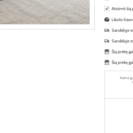
Atsiimti šią 
Likutis Kaun
Sandėlyje es
Sandėlyje es
Šią prekę ga
Šią prekę ga
Kaina ga