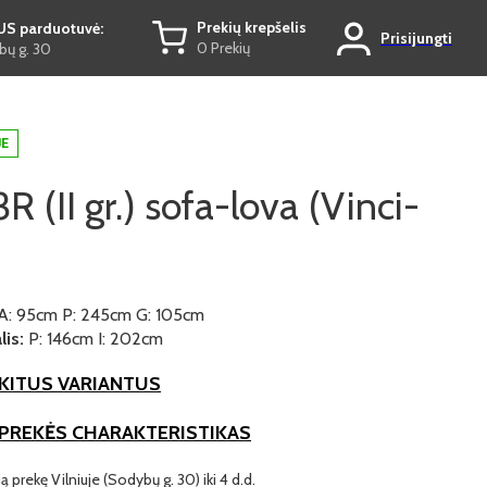
Prekių krepšelis
US parduotuvė:
Prisijungti
0 Prekių
ų g. 30
JE
R (II gr.) sofa-lova (Vinci-
A: 95cm P: 245cm G: 105cm
is:
P: 146cm I: 202cm
KITUS VARIANTUS
 PREKĖS CHARAKTERISTIKAS
ią prekę Vilniuje (Sodybų g. 30) iki 4 d.d.