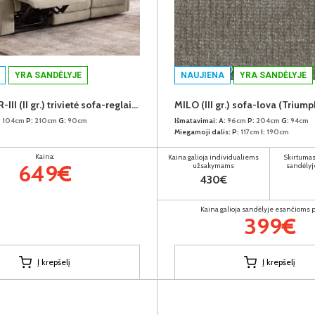
YRA SANDĖLYJE
NAUJIENA
YRA SANDĖLYJE
LANCASTER-III (II gr.) trivietė sofa-reglaineris (EDA828-02 Šviesiai rudas)
MILO (III gr.) sofa-lova (Trium
:
104cm
P:
210cm
G:
90cm
Išmatavimai:
A:
96cm
P:
204cm
G:
94cm
Miegamoji dalis:
P:
117cm
I:
190cm
Kaina:
Kaina galioja individualiems
Skirtumas
649€
užsakymams
sandėlyj
430€
Kaina galioja sandėlyje esančioms
399€
Į krepšelį
Į krepšelį