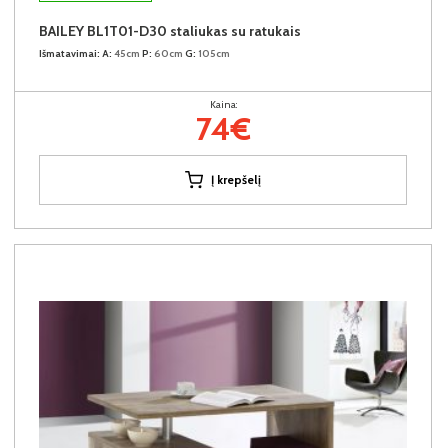
BAILEY BL1T01-D30 staliukas su ratukais
Išmatavimai:
A:
45cm
P:
60cm
G:
105cm
Kaina:
74€
Į krepšelį