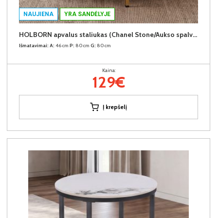
NAUJIENA
YRA SANDĖLYJE
HOLBORN apvalus staliukas (Chanel Stone/Aukso spalvos kojos)
Išmatavimai:
A:
46cm
P:
80cm
G:
80cm
Kaina:
129€
Į krepšelį