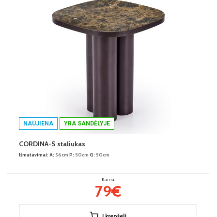
NAUJIENA
YRA SANDĖLYJE
CORDINA-S staliukas
Išmatavimai:
A:
56cm
P:
50cm
G:
50cm
Kaina:
79€
Į krepšelį