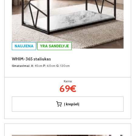
NAUJIENA
YRA SANDĖLYJE
WHIM-365 staliukas
Išmatavimai:
A:
45cm
P:
60cm
G:
120cm
Kaina:
69€
Į krepšelį