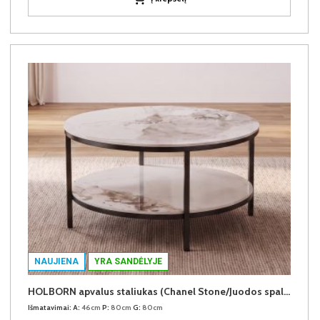
NAUJIENA
YRA SANDĖLYJE
HOLBORN apvalus staliukas (Chanel Stone/Juodos spalvos kojos)
Išmatavimai:
A:
46cm
P:
80cm
G:
80cm