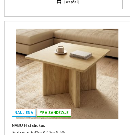
Į krepšelį
NAUJIENA
YRA SANDĖLYJE
NABU H staliukas
Išmatavimai:
A:
49cm
P:
80cm
G:
80cm