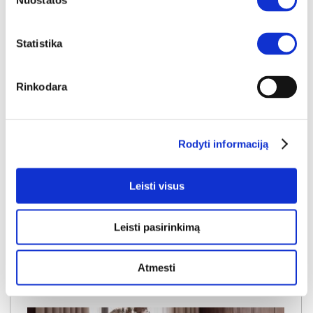
Nuostatos
Statistika
Rinkodara
NAUJIENA
YRA SANDĖLYJE
ELVANTO apvalių staliukų komplektas (2 vnt.) (1/7 White Marble Gloss)
Rodyti informaciją
Staliukas:
A:
45cm
P:
70cm
G:
70cm
Staliukas:
A:
38cm
P:
50cm
G:
50cm
Kaina:
Leisti visus
119€
Leisti pasirinkimą
Į krepšelį
Atmesti