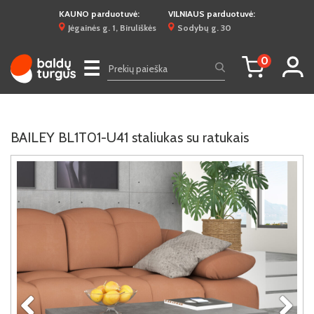
KAUNO parduotuvė:
VILNIAUS parduotuvė:
Jėgainės g. 1, Biruliškės
Sodybų g. 30
0
☰
BAILEY BL1T01-U41 staliukas su ratukais