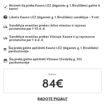
Atsiimti šią prekę Kauno LEZ (Jėgainės g. 1, Biruliškės) galite iš
karto!
Likutis Kauno LEZ (Jėgainės g. 1, Biruliškės) sandėlyje – 9 vnt.
Sandėlyje esančias prekes į kitus miestus ir rajonus
pristatome per 1-10 d. d.
Sandėlyje esančias prekes Vilniuje, Kaune ir jų rajonuose
pristatome per 1-6 d. d.
Šią prekę galite apžiūrėti Kauno LEZ (Jėgainės g. 1, Biruliškės)
parduotuvėje
Šią prekę galite apžiūrėti Vilniaus (Sodybų g. 30)
parduotuvėje
Kaina:
84€
RADOTE PIGIAU?