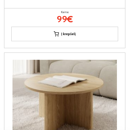
Kaina:
99€
Į krepšelį