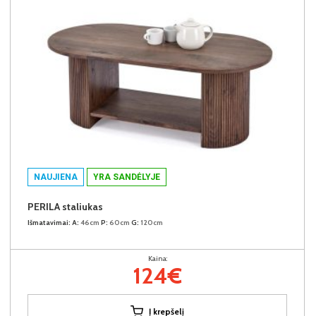
NAUJIENA
YRA SANDĖLYJE
PERILA staliukas
Išmatavimai:
A:
46cm
P:
60cm
G:
120cm
Kaina:
124€
Į krepšelį