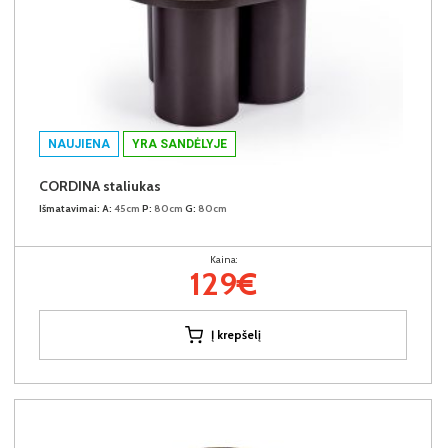
NAUJIENA
YRA SANDĖLYJE
CORDINA staliukas
Išmatavimai:
A:
45cm
P:
80cm
G:
80cm
Kaina:
129€
Į krepšelį