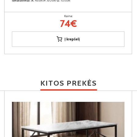
Išmatavimai:
A:
45cm
P:
60cm
G:
105cm
Kaina:
74€
Į krepšelį
KITOS PREKĖS