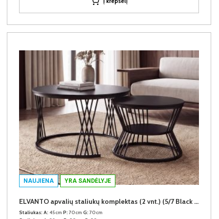
Į krepšelį
NAUJIENA
YRA SANDĖLYJE
ELVANTO apvalių staliukų komplektas (2 vnt.) (5/7 Black Matt)
Staliukas:
A:
45cm
P:
70cm
G:
70cm