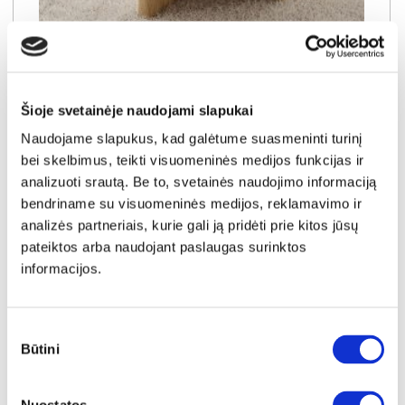
NAUJIENA
YRA SANDĖLYJE
NABU G apvalus staliukas
Išmatavimai:
A:
49cm
P:
90cm
G:
90cm
Šioje svetainėje naudojami slapukai
Naudojame slapukus, kad galėtume suasmeninti turinį
Kaina:
99€
bei skelbimus, teikti visuomeninės medijos funkcijas ir
analizuoti srautą. Be to, svetainės naudojimo informaciją
bendriname su visuomeninės medijos, reklamavimo ir
Į krepšelį
analizės partneriais, kurie gali ją pridėti prie kitos jūsų
pateiktos arba naudojant paslaugas surinktos
informacijos.
Sutikimo
Būtini
pasirinkimas