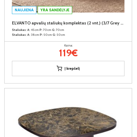
NAUJIENA
YRA SANDĖLYJE
ELVANTO apvalių staliukų komplektas (2 vnt.) (3/7 Grey Matt)
Staliukas:
A:
45cm
P:
70cm
G:
70cm
Staliukas:
A:
38cm
P:
50cm
G:
50cm
Kaina:
119€
Į krepšelį