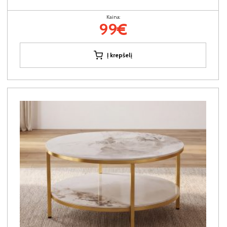
Kaina:
99€
Į krepšelį