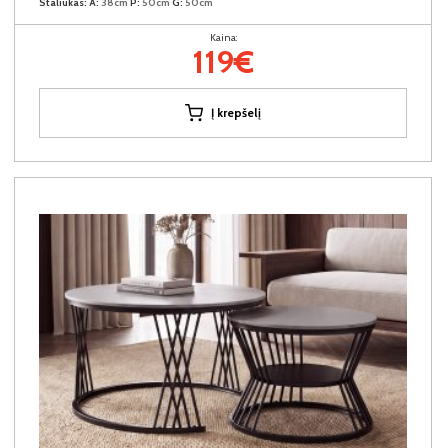
Staliukas:
A:
38cm
P:
50cm
G:
50cm
Kaina:
119€
Į krepšelį