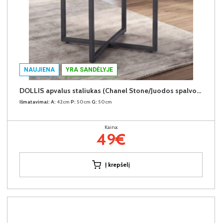
NAUJIENA
YRA SANDĖLYJE
DOLLIS apvalus staliukas (Chanel Stone/Juodos spalvos kojos)
Išmatavimai:
A:
42cm
P:
50cm
G:
50cm
Kaina:
49€
Į krepšelį