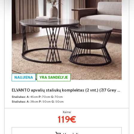
NAUJIENA
YRA SANDĖLYJE
ELVANTO apvalių staliukų komplektas (2 vnt.) (7/7 Grey Gloss)
Staliukas:
A:
45cm
P:
70cm
G:
70cm
Staliukas:
A:
38cm
P:
50cm
G:
50cm
Kaina:
119€