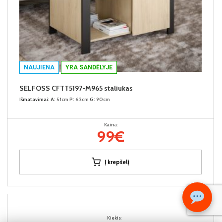
NAUJIENA
YRA SANDĖLYJE
SELFOSS CFTT5197-M965 staliukas
Išmatavimai:
A:
51cm
P:
62cm
G:
90cm
Kaina:
99€
Į krepšelį
Kiekis: