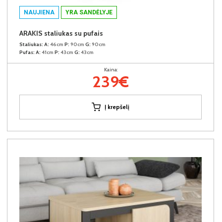
NAUJIENA
YRA SANDĖLYJE
ARAKIS staliukas su pufais
Staliukas:
A:
46cm
P:
90cm
G:
90cm
Pufas:
A:
41cm
P:
43cm
G:
43cm
Kaina:
239€
Į krepšelį