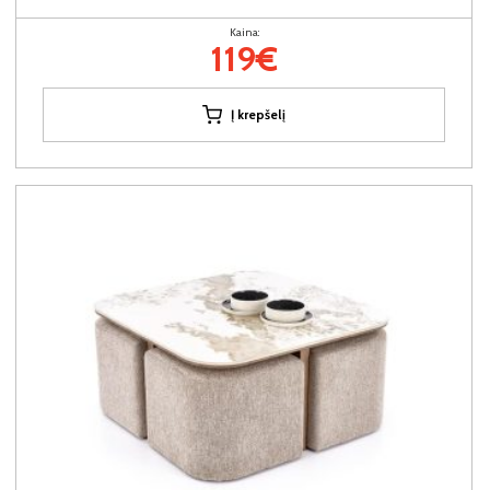
Kaina:
119€
Į krepšelį