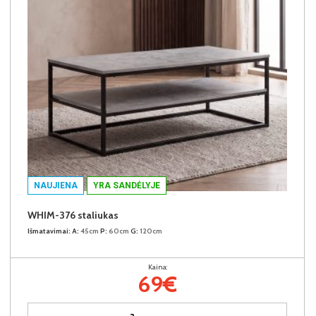
NAUJIENA
YRA SANDĖLYJE
WHIM-376 staliukas
Išmatavimai:
A:
45cm
P:
60cm
G:
120cm
Kaina:
69€