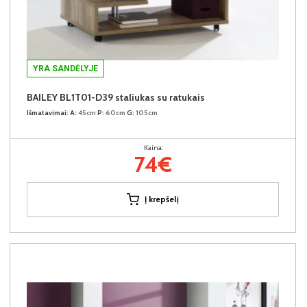
YRA SANDĖLYJE
BAILEY BL1T01-D39 staliukas su ratukais
Išmatavimai:
A:
45cm
P:
60cm
G:
105cm
Kaina:
74€
Į krepšelį