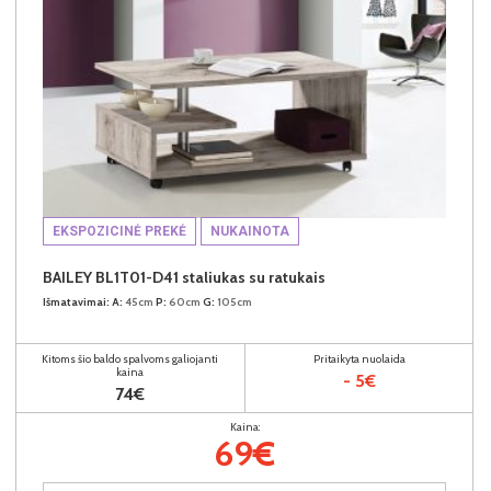
EKSPOZICINĖ PREKĖ
NUKAINOTA
BAILEY BL1T01-D41 staliukas su ratukais
Išmatavimai:
A:
45cm
P:
60cm
G:
105cm
Kitoms šio baldo spalvoms galiojanti
Pritaikyta nuolaida
kaina
- 5€
74€
Kaina:
69€