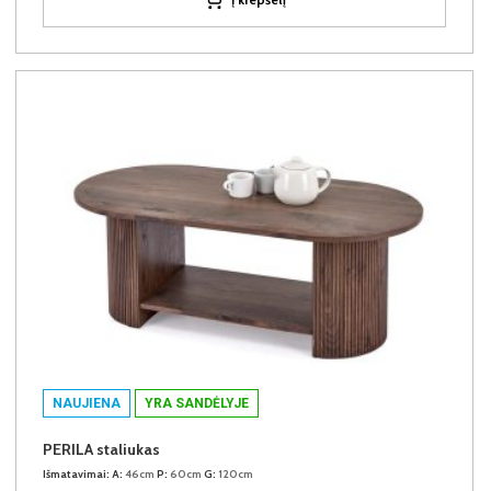
NAUJIENA
YRA SANDĖLYJE
PERILA staliukas
Išmatavimai:
A:
46cm
P:
60cm
G:
120cm