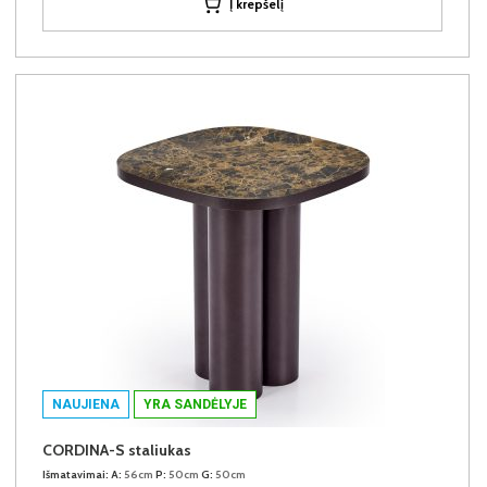
Į krepšelį
NAUJIENA
YRA SANDĖLYJE
CORDINA-S staliukas
Išmatavimai:
A:
56cm
P:
50cm
G:
50cm