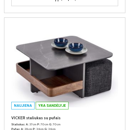
NAUJIENA
YRA SANDĖLYJE
VICKER staliukas su pufais
Staliukas:
A:
37cm
P:
70cm
G:
70cm
Pufas:
A:
28cm
P:
34cm
G:
34cm