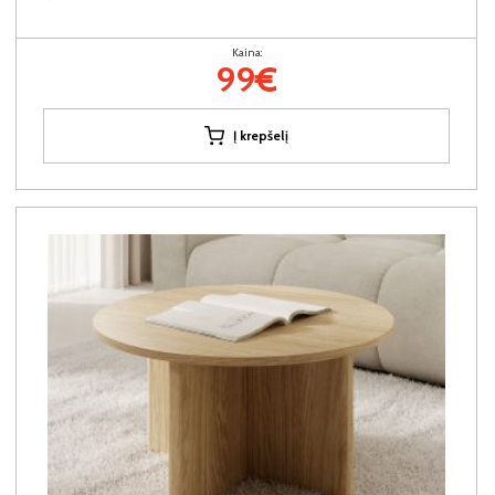
Kaina:
99€
Į krepšelį