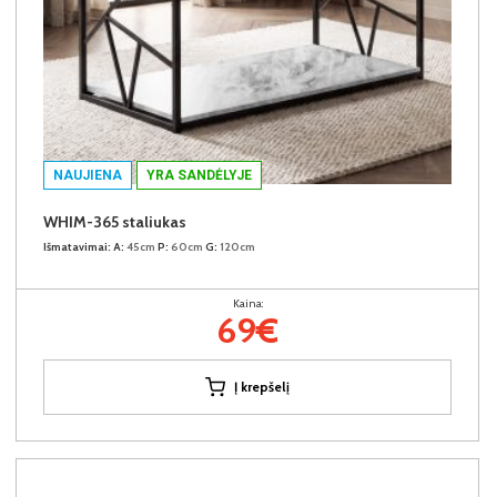
NAUJIENA
YRA SANDĖLYJE
WHIM-365 staliukas
Išmatavimai:
A:
45cm
P:
60cm
G:
120cm
Kaina:
69€
Į krepšelį