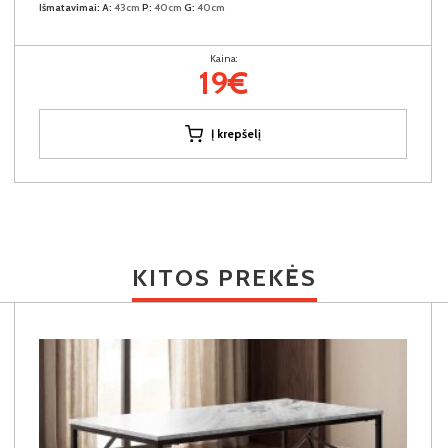
Išmatavimai:
A:
43cm
P:
40cm
G:
40cm
Kaina:
19€
Į krepšelį
KITOS PREKĖS