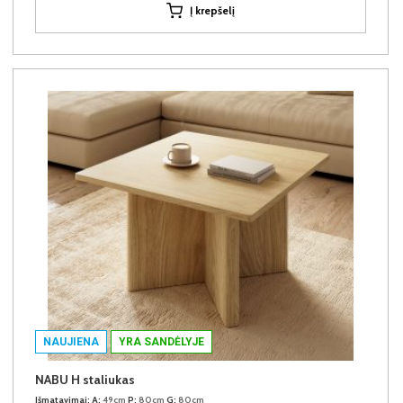
Į krepšelį
NAUJIENA
YRA SANDĖLYJE
NABU H staliukas
Išmatavimai:
A:
49cm
P:
80cm
G:
80cm