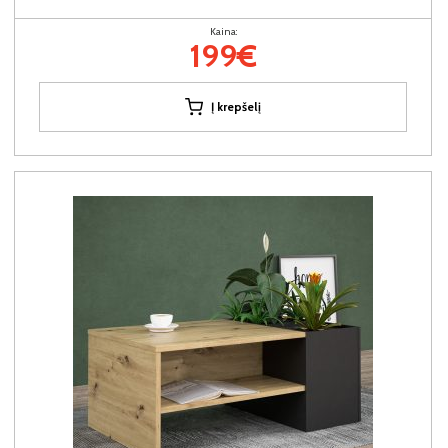
Kaina:
199€
Į krepšelį