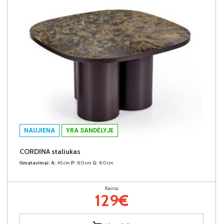
NAUJIENA
YRA SANDĖLYJE
CORDINA staliukas
Išmatavimai:
A:
45cm
P:
80cm
G:
80cm
Kaina:
129€