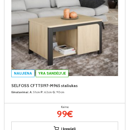
NAUJIENA
YRA SANDĖLYJE
SELFOSS CFTT5197-M965 staliukas
Išmatavimai:
A:
51cm
P:
62cm
G:
90cm
Kaina:
99€
Į krepšelį