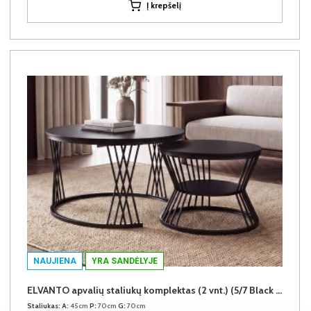
Į krepšelį
NAUJIENA
YRA SANDĖLYJE
ELVANTO apvalių staliukų komplektas (2 vnt.) (5/7 Black Matt)
Staliukas:
A:
45cm
P:
70cm
G:
70cm