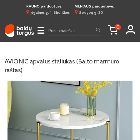
KAUNO parduotuvė:
VILNIAUS parduotuvė:
Jėgainės g. 1, Biruliškės
Sodybų g. 30
0
☰
AVIONIC apvalus staliukas (Balto marmuro
raštas)