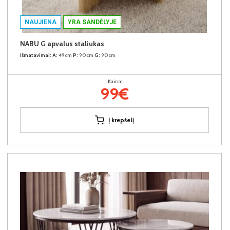
NAUJIENA
YRA SANDĖLYJE
NABU G apvalus staliukas
Išmatavimai:
A:
49cm
P:
90cm
G:
90cm
Kaina:
99€
Į krepšelį