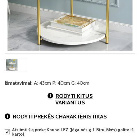
Išmatavimai:
A: 43cm P: 40cm G: 40cm
RODYTI KITUS
VARIANTUS
RODYTI PREKĖS CHARAKTERISTIKAS
Atsiimti šią prekę Kauno LEZ (Jėgainės g. 1, Biruliškės) galite iš
karto!