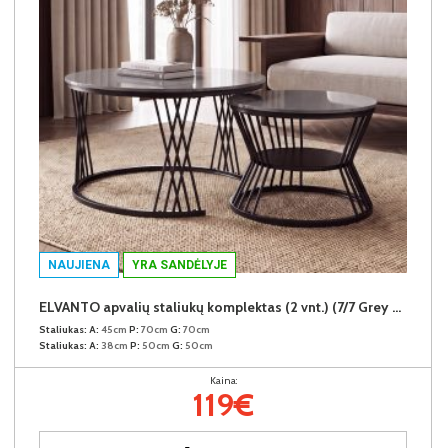
NAUJIENA
YRA SANDĖLYJE
ELVANTO apvalių staliukų komplektas (2 vnt.) (7/7 Grey Gloss)
Staliukas:
A:
45cm
P:
70cm
G:
70cm
Staliukas:
A:
38cm
P:
50cm
G:
50cm
Kaina:
119€