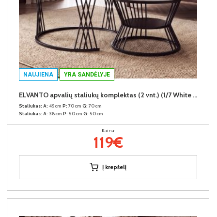
NAUJIENA
YRA SANDĖLYJE
ELVANTO apvalių staliukų komplektas (2 vnt.) (1/7 White Marble Gloss)
Staliukas:
A:
45cm
P:
70cm
G:
70cm
Staliukas:
A:
38cm
P:
50cm
G:
50cm
Kaina:
119€
Į krepšelį