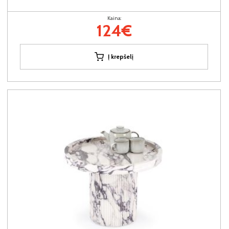
Kaina:
124€
Į krepšelį