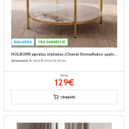
NAUJIENA
YRA SANDĖLYJE
HOLBORN apvalus staliukas (Chanel Stone/Aukso spalvos kojos)
Išmatavimai:
A:
46cm
P:
80cm
G:
80cm
Kaina:
129€
Į krepšelį