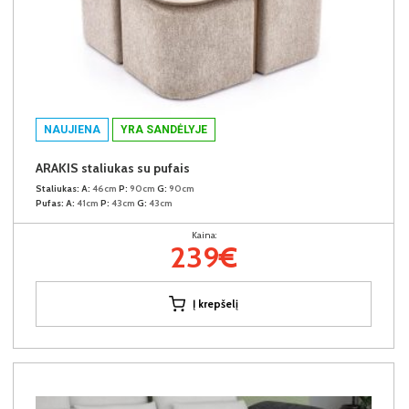
NAUJIENA
YRA SANDĖLYJE
ARAKIS staliukas su pufais
Staliukas:
A:
46cm
P:
90cm
G:
90cm
Pufas:
A:
41cm
P:
43cm
G:
43cm
Kaina:
239€
Į krepšelį