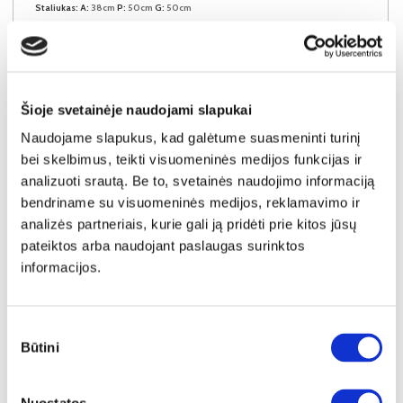
Staliukas:
A:
38cm
P:
50cm
G:
50cm
Kaina:
119€
Į krepšelį
Šioje svetainėje naudojami slapukai
Naudojame slapukus, kad galėtume suasmeninti turinį
bei skelbimus, teikti visuomeninės medijos funkcijas ir
analizuoti srautą. Be to, svetainės naudojimo informaciją
bendriname su visuomeninės medijos, reklamavimo ir
analizės partneriais, kurie gali ją pridėti prie kitos jūsų
pateiktos arba naudojant paslaugas surinktos
informacijos.
Sutikimo
Būtini
pasirinkimas