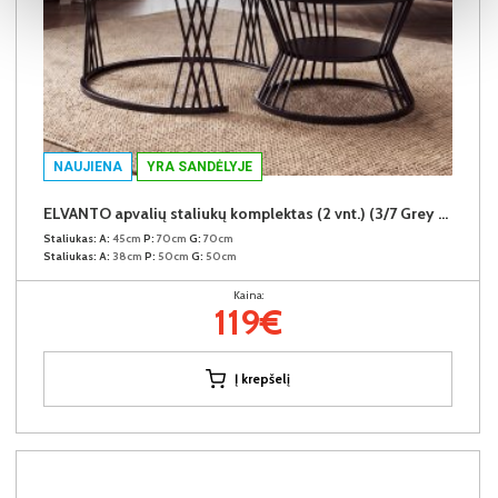
NAUJIENA
YRA SANDĖLYJE
ELVANTO apvalių staliukų komplektas (2 vnt.) (3/7 Grey Matt)
Staliukas:
A:
45cm
P:
70cm
G:
70cm
Staliukas:
A:
38cm
P:
50cm
G:
50cm
Kaina:
119€
Į krepšelį