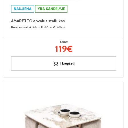
NAUJIENA
YRA SANDĖLYJE
AMARETTO apvalus staliukas
Išmatavimai:
A:
46cm
P:
60cm
G:
60cm
Kaina:
119€
Į krepšelį