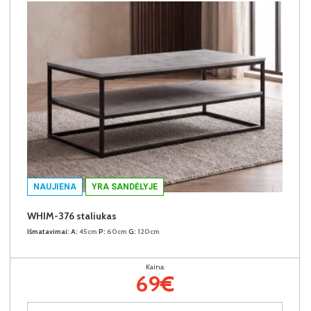
NAUJIENA
YRA SANDĖLYJE
WHIM-376 staliukas
Išmatavimai:
A:
45cm
P:
60cm
G:
120cm
Kaina:
69€