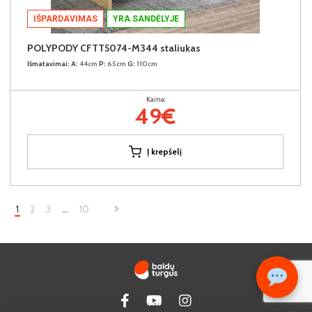
IŠPARDAVIMAS
YRA SANDĖLYJE
POLYPODY CFTT5074-M344 staliukas
Išmatavimai:
A:
44cm
P:
65cm
G:
110cm
Kaina:
49€
Į krepšelį
1
2
3
…
10
Kiekis: