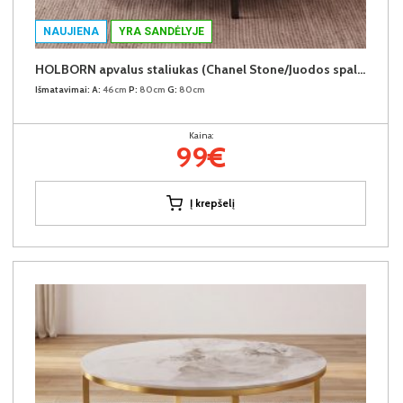
NAUJIENA
YRA SANDĖLYJE
HOLBORN apvalus staliukas (Chanel Stone/Juodos spalvos kojos)
Išmatavimai:
A:
46cm
P:
80cm
G:
80cm
Kaina:
99€
Į krepšelį