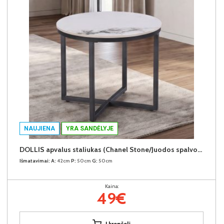
NAUJIENA
YRA SANDĖLYJE
DOLLIS apvalus staliukas (Chanel Stone/Juodos spalvos kojos)
Išmatavimai:
A:
42cm
P:
50cm
G:
50cm
Kaina:
49€
Į krepšelį