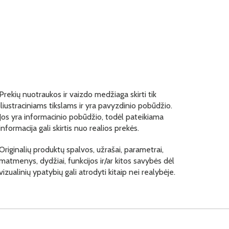
Prekių nuotraukos ir vaizdo medžiaga skirti tik
iliustraciniams tikslams ir yra pavyzdinio pobūdžio.
Jos yra informacinio pobūdžio, todėl pateikiama
informacija gali skirtis nuo realios prekės.
Originalių produktų spalvos, užrašai, parametrai,
matmenys, dydžiai, funkcijos ir/ar kitos savybės dėl
vizualinių ypatybių gali atrodyti kitaip nei realybėje.