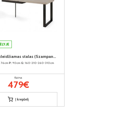
ĖLYJE
AVELLA išskleidžiamas stalas (Szampanski)
:
76cm
P:
90cm
G:
160-210-260-310cm
Kaina:
479€
Į krepšelį