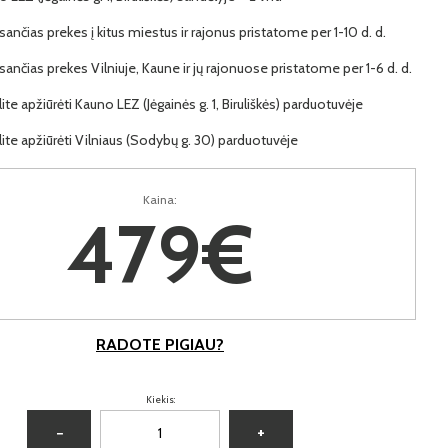
ančias prekes į kitus miestus ir rajonus pristatome per 1-10 d. d.
ančias prekes Vilniuje, Kaune ir jų rajonuose pristatome per 1-6 d. d.
lite apžiūrėti Kauno LEZ (Jėgainės g. 1, Biruliškės) parduotuvėje
lite apžiūrėti Vilniaus (Sodybų g. 30) parduotuvėje
Kaina:
479€
RADOTE PIGIAU?
Kiekis:
−
+