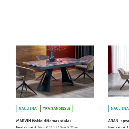
NAUJIENA
YRA SANDĖLYJE
NAUJIENA
MARVIN išskleidžiamas stalas
ARANI apva
Išmatavimai:
A:
76cm
P:
180-260cm
G:
95cm
Išmatavimai:
A