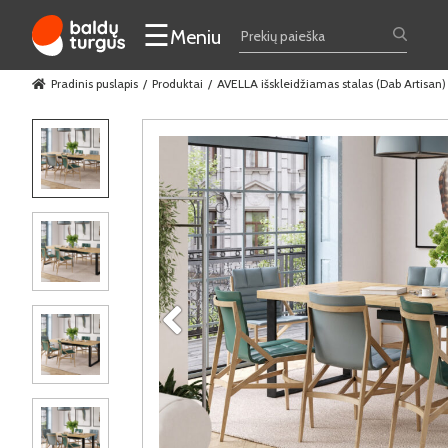
☰
Meniu
Pradinis puslapis
Produktai
AVELLA išskleidžiamas stalas (Dab Artisan)