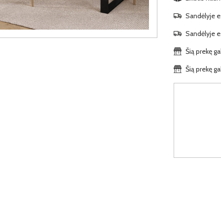
Sandėlyje es
Sandėlyje es
Šią prekę ga
Šią prekę ga