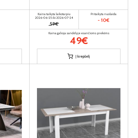
Kaina taikyta laikotarpiu
Pritaikyta nuolaida
2026-06-25 iki 2026-07-24
- 10€
59€
Kaina galioja sandėlyje esančioms prekėms
49€
Į krepšelį