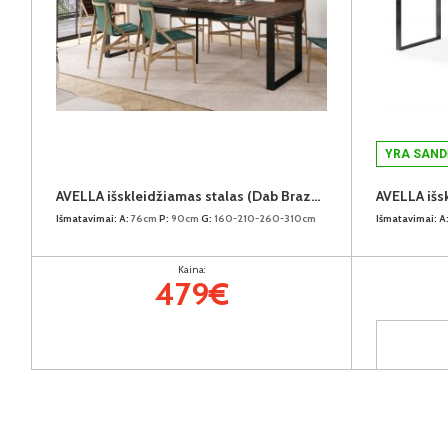
YRA SAND
AVELLA išskleidžiamas stalas (Dab Brazowy)
Išmatavimai:
A:
76cm
P:
90cm
G:
160-210-260-310cm
Išmatavimai:
A
Kaina:
479€