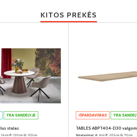
KITOS PREKĖS
YRA SANDĖLYJE
IŠPARDAVIMAS
YRA SANDĖL
lus stalas
:
76cm
P:
120cm
G:
120cm
Išmatavimai:
A:
4cm
P:
205cm
G:
90cm