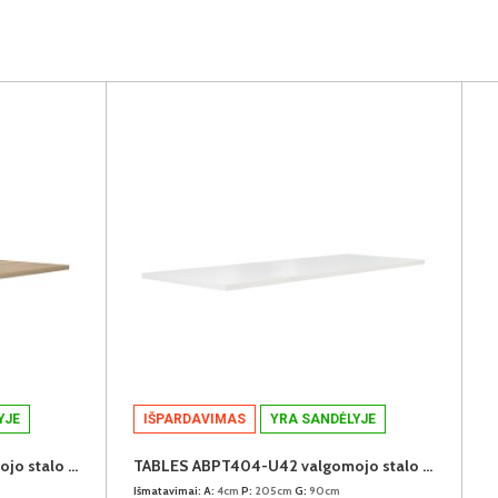
YJE
IŠPARDAVIMAS
YRA SANDĖLYJE
TABLES ABPT404-D30 valgomojo stalo stalviršis
TABLES ABPT404-U42 valgomojo stalo stalviršis
Išmatavimai:
A:
4cm
P:
205cm
G:
90cm