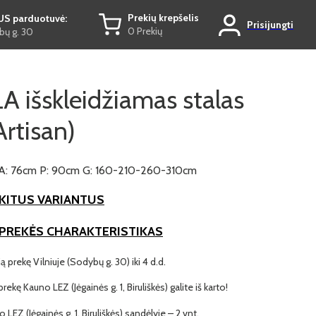
Prekių krepšelis
US parduotuvė:
Prisijungti
0 Prekių
ų g. 30
 išskleidžiamas stalas
rtisan)
A: 76cm P: 90cm G: 160-210-260-310cm
KITUS VARIANTUS
 PREKĖS CHARAKTERISTIKAS
ią prekę Vilniuje (Sodybų g. 30) iki 4 d.d.
prekę Kauno LEZ (Jėgainės g. 1, Biruliškės) galite iš karto!
 LEZ (Jėgainės g. 1, Biruliškės) sandėlyje – 2 vnt.