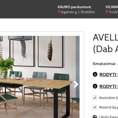
KAUNO parduotuvė:
VILNIA
Jėgainės g. 1, Biruliškės
Sodyb
AVELLA
(Dab A
Išmatavimai:
RODYTI 
RODYTI
Atsiimkite š
Atsiimti šią 
Likutis Kauno