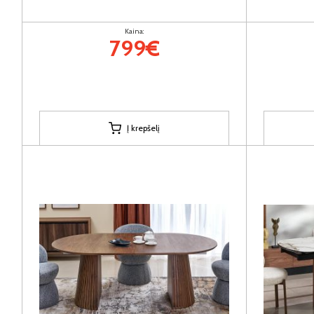
Kaina:
799€
Į krepšelį