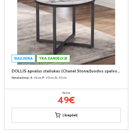
NAUJIENA
YRA SANDĖLYJE
DOLLIS apvalus staliukas (Chanel Stone/Juodos spalvos kojos)
Išmatavimai:
A:
42cm
P:
50cm
G:
50cm
Kaina:
49€
Į krepšelį