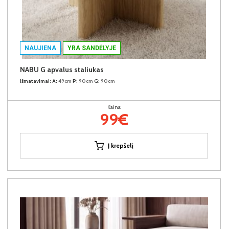
NAUJIENA
YRA SANDĖLYJE
NABU G apvalus staliukas
Išmatavimai:
A:
49cm
P:
90cm
G:
90cm
Kaina:
99€
Į krepšelį