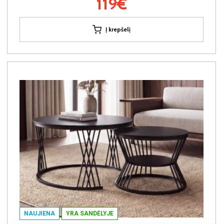
119€
Į krepšelį
NAUJIENA
YRA SANDĖLYJE