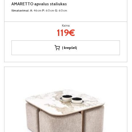
AMARETTO apvalus staliukas
Išmatavimai:
A:
46cm
P:
60cm
G:
60cm
Kaina:
119€
Į krepšelį