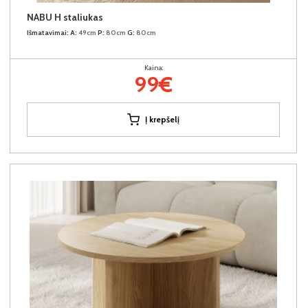
NABU H staliukas
Išmatavimai:
A:
49cm
P:
80cm
G:
80cm
Kaina:
99€
Į krepšelį