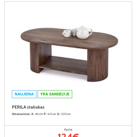
NAUJIENA
YRA SANDĖLYJE
PERILA staliukas
Išmatavimai:
A:
46cm
P:
60cm
G:
120cm
Kaina:
124€