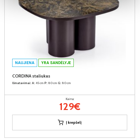
NAUJIENA
YRA SANDĖLYJE
CORDINA staliukas
Išmatavimai:
A:
45cm
P:
80cm
G:
80cm
Kaina:
129€
Į krepšelį