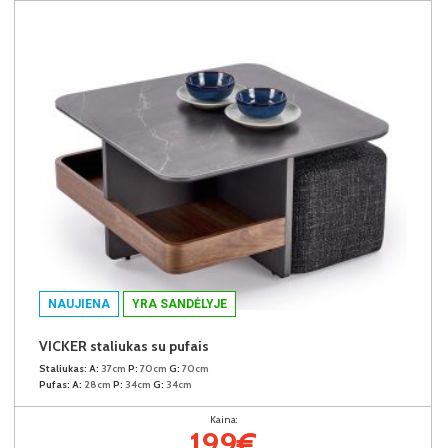
NAUJIENA
YRA SANDĖLYJE
VICKER staliukas su pufais
Staliukas:
A:
37cm
P:
70cm
G:
70cm
Pufas:
A:
28cm
P:
34cm
G:
34cm
Kaina:
199€