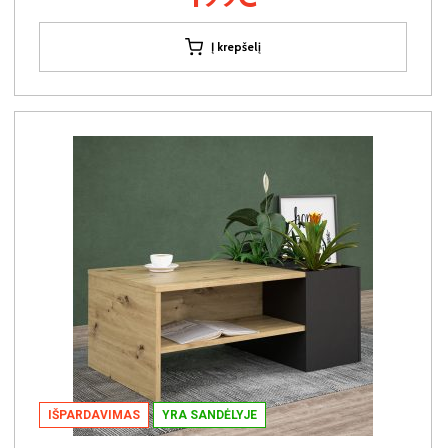
Į krepšelį
IŠPARDAVIMAS
YRA SANDĖLYJE