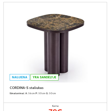
NAUJIENA
YRA SANDĖLYJE
CORDINA-S staliukas
Išmatavimai:
A:
56cm
P:
50cm
G:
50cm
Kaina: