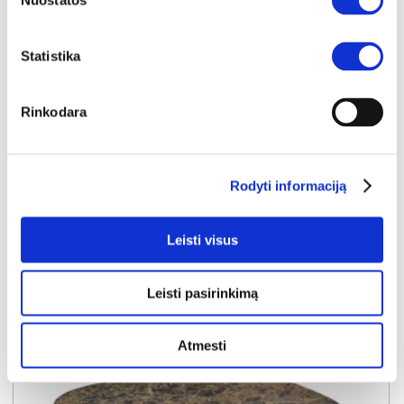
Nuostatos
Statistika
NAUJIENA
YRA SANDĖLYJE
Rinkodara
ELVANTO apvalių staliukų komplektas (2 vnt.) (3/7 Grey Matt)
Staliukas:
A:
45cm
P:
70cm
G:
70cm
Staliukas:
A:
38cm
P:
50cm
G:
50cm
Rodyti informaciją
Kaina:
119€
Leisti visus
Į krepšelį
Leisti pasirinkimą
Atmesti