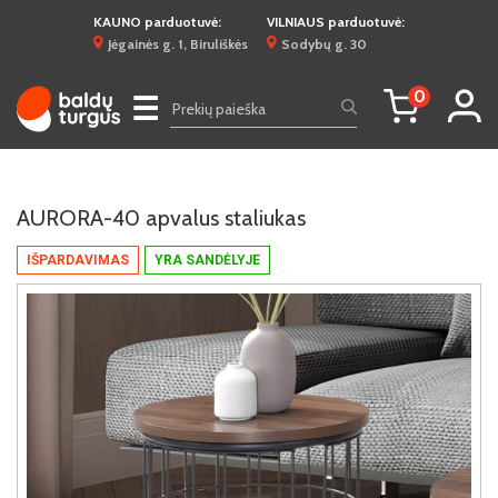
KAUNO parduotuvė:
VILNIAUS parduotuvė:
Jėgainės g. 1, Biruliškės
Sodybų g. 30
0
☰
AURORA-40 apvalus staliukas
IŠPARDAVIMAS
YRA SANDĖLYJE