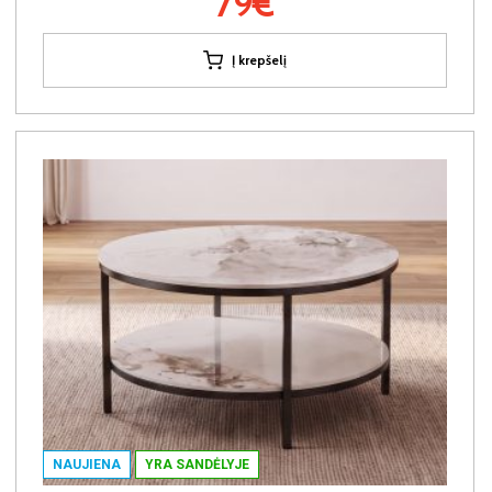
79€
Į krepšelį
NAUJIENA
YRA SANDĖLYJE