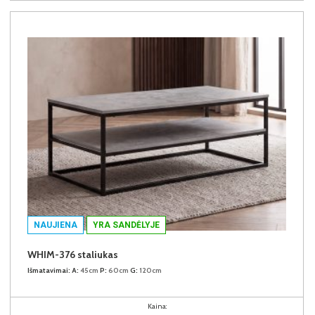
NAUJIENA
YRA SANDĖLYJE
WHIM-376 staliukas
Išmatavimai:
A:
45cm
P:
60cm
G:
120cm
Kaina: