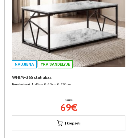
NAUJIENA
YRA SANDĖLYJE
WHIM-365 staliukas
Išmatavimai:
A:
45cm
P:
60cm
G:
120cm
Kaina:
69€
Į krepšelį