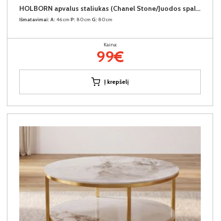
HOLBORN apvalus staliukas (Chanel Stone/Juodos spalvos kojos)
Išmatavimai:
A:
46cm
P:
80cm
G:
80cm
Kaina:
99€
Į krepšelį