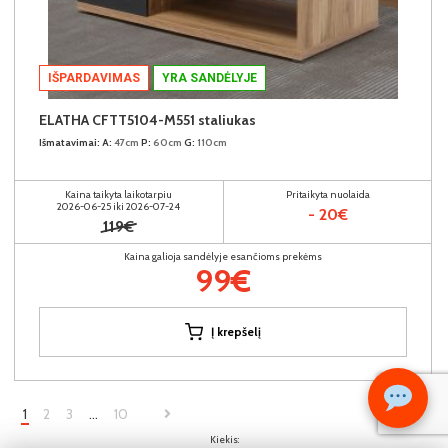
IŠPARDAVIMAS
YRA SANDĖLYJE
ELATHA CFTT5104-M551 staliukas
Išmatavimai:
A:
47cm
P:
60cm
G:
110cm
Kaina taikyta laikotarpiu
Pritaikyta nuolaida
2026-06-25 iki 2026-07-24
- 20€
119€
Kaina galioja sandėlyje esančioms prekėms
99€
Į krepšelį
1
2
3
…
10
Kiekis: