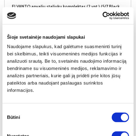
ELVANTO apvalių staliukų komplektas (2 vnt.) (5/7 Black Matt)
Staliukas:
A:
45cm
P:
70cm
G:
70cm
Staliukas:
A:
38cm
P:
50cm
G:
50cm
Kaina:
119€
Šioje svetainėje naudojami slapukai
Naudojame slapukus, kad galėtume suasmeninti turinį
Į krepšelį
bei skelbimus, teikti visuomeninės medijos funkcijas ir
analizuoti srautą. Be to, svetainės naudojimo informaciją
bendriname su visuomeninės medijos, reklamavimo ir
analizės partneriais, kurie gali ją pridėti prie kitos jūsų
pateiktos arba naudojant paslaugas surinktos
informacijos.
Sutikimo
Būtini
pasirinkimas