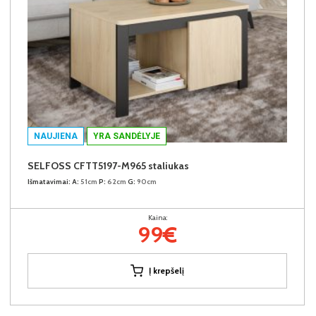
NAUJIENA
YRA SANDĖLYJE
SELFOSS CFTT5197-M965 staliukas
Išmatavimai:
A:
51cm
P:
62cm
G:
90cm
Kaina:
99€
Į krepšelį