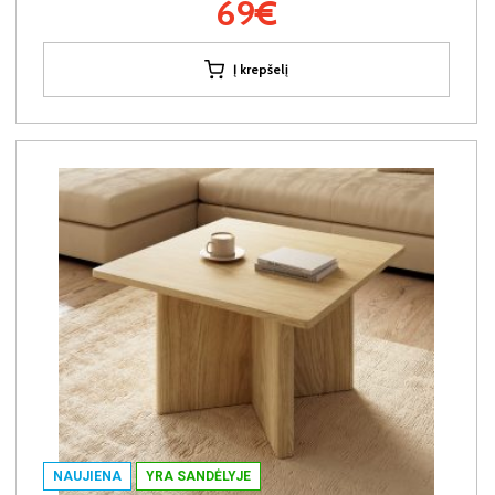
69€
Į krepšelį
NAUJIENA
YRA SANDĖLYJE