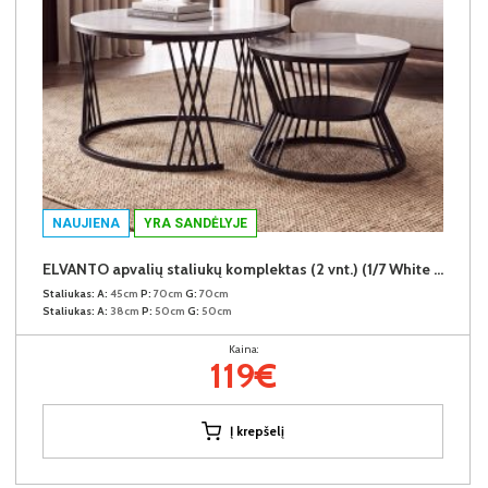
NAUJIENA
YRA SANDĖLYJE
ELVANTO apvalių staliukų komplektas (2 vnt.) (1/7 White Marble Gloss)
Staliukas:
A:
45cm
P:
70cm
G:
70cm
Staliukas:
A:
38cm
P:
50cm
G:
50cm
Kaina:
119€
Į krepšelį