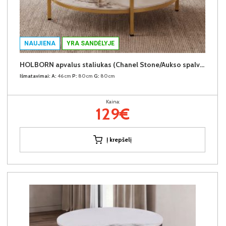
NAUJIENA
YRA SANDĖLYJE
HOLBORN apvalus staliukas (Chanel Stone/Aukso spalvos kojos)
Išmatavimai:
A:
46cm
P:
80cm
G:
80cm
Kaina:
129€
Į krepšelį