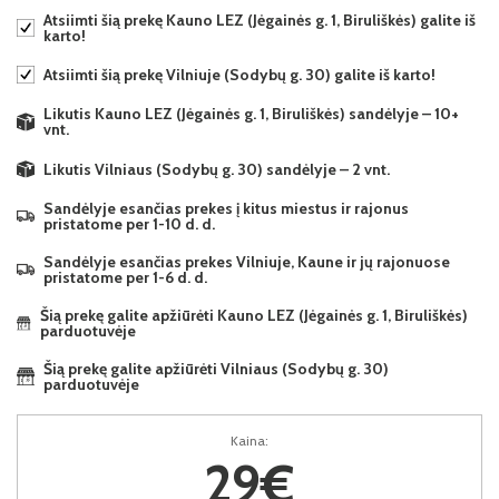
Atsiimti šią prekę Kauno LEZ (Jėgainės g. 1, Biruliškės) galite iš
karto!
Atsiimti šią prekę Vilniuje (Sodybų g. 30) galite iš karto!
Likutis Kauno LEZ (Jėgainės g. 1, Biruliškės) sandėlyje – 10+
vnt.
Likutis Vilniaus (Sodybų g. 30) sandėlyje – 2 vnt.
Sandėlyje esančias prekes į kitus miestus ir rajonus
pristatome per 1-10 d. d.
Sandėlyje esančias prekes Vilniuje, Kaune ir jų rajonuose
pristatome per 1-6 d. d.
Šią prekę galite apžiūrėti Kauno LEZ (Jėgainės g. 1, Biruliškės)
parduotuvėje
Šią prekę galite apžiūrėti Vilniaus (Sodybų g. 30)
parduotuvėje
Kaina:
29€