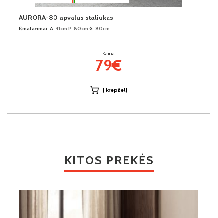
AURORA-80 apvalus staliukas
Išmatavimai:
A:
41cm
P:
80cm
G:
80cm
Kaina:
79€
Į krepšelį
KITOS PREKĖS