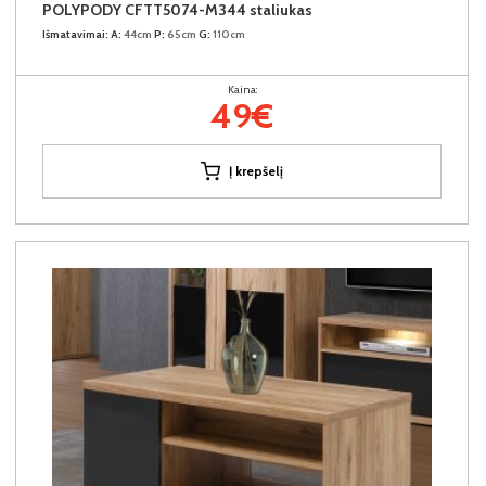
POLYPODY CFTT5074-M344 staliukas
Išmatavimai:
A:
44cm
P:
65cm
G:
110cm
Kaina:
49€
Į krepšelį