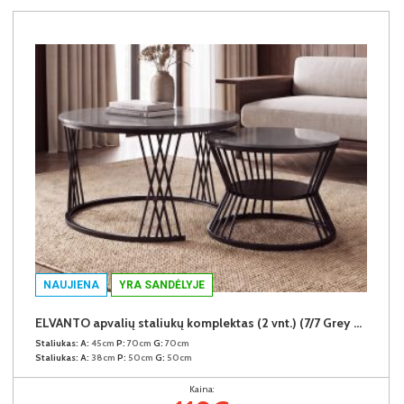
NAUJIENA
YRA SANDĖLYJE
ELVANTO apvalių staliukų komplektas (2 vnt.) (7/7 Grey Gloss)
Staliukas:
A:
45cm
P:
70cm
G:
70cm
Staliukas:
A:
38cm
P:
50cm
G:
50cm
Kaina: