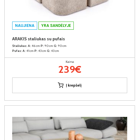
NAUJIENA
YRA SANDĖLYJE
ARAKIS staliukas su pufais
Staliukas:
A:
46cm
P:
90cm
G:
90cm
Pufas:
A:
41cm
P:
43cm
G:
43cm
Kaina:
239€
Į krepšelį