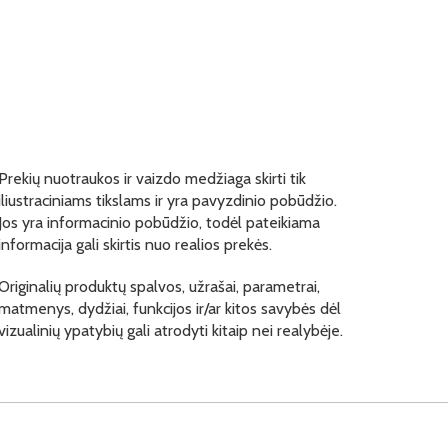
Prekių nuotraukos ir vaizdo medžiaga skirti tik
iliustraciniams tikslams ir yra pavyzdinio pobūdžio.
Jos yra informacinio pobūdžio, todėl pateikiama
informacija gali skirtis nuo realios prekės.
Originalių produktų spalvos, užrašai, parametrai,
matmenys, dydžiai, funkcijos ir/ar kitos savybės dėl
vizualinių ypatybių gali atrodyti kitaip nei realybėje.