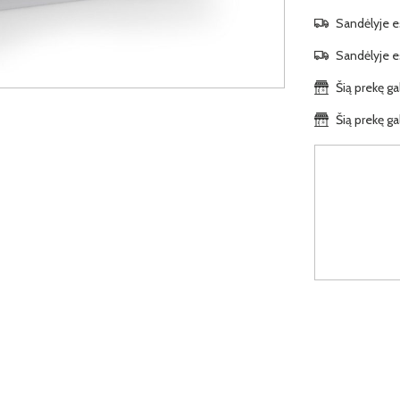
Sandėlyje es
Sandėlyje es
Šią prekę ga
Šią prekę ga