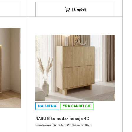
Į krepšelį
NAUJIENA
YRA SANDĖLYJE
NABU B komoda-indauja 4D
Išmatavimai:
A:
124cm
P:
104cm
G:
38cm