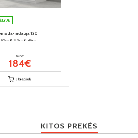
ĖLYJE
omoda-indauja 120
:
89cm
P:
120cm
G:
48cm
Kaina:
184€
Į krepšelį
KITOS PREKĖS