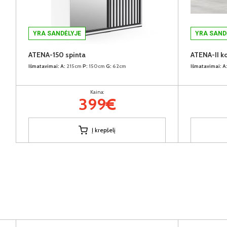
YRA SANDĖLYJE
YRA SAND
ATENA-150 spinta
ATENA-II k
Išmatavimai:
A:
215cm
P:
150cm
G:
62cm
Išmatavimai:
A
Kaina:
399€
Į krepšelį