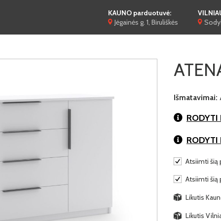
KAUNO parduotuvė:
VILNIA
Jėgainės g. 1, Biruliškės
Sodyb
ATENA
Išmatavimai:
RODYTI 
RODYTI
Atsiimti šią 
Atsiimti šią
Likutis Kaun
Likutis Viln