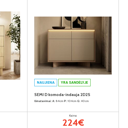
NAUJIENA
YRA SANDĖLYJE
SEMI D komoda-indauja 2D2S
Išmatavimai:
A:
84cm
P:
104cm
G:
40cm
Kaina:
224€