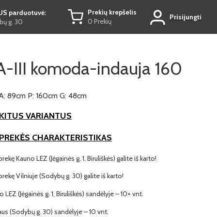
Prekių krepšelis
US parduotuvė:
Prisijungti
0 Prekių
ų g. 30
-III komoda-indauja 160
A: 89cm P: 160cm G: 48cm
KITUS VARIANTUS
 PREKĖS CHARAKTERISTIKAS
prekę Kauno LEZ (Jėgainės g. 1, Biruliškės) galite iš karto!
 prekę Vilniuje (Sodybų g. 30) galite iš karto!
o LEZ (Jėgainės g. 1, Biruliškės) sandėlyje – 10+ vnt.
iaus (Sodybų g. 30) sandėlyje – 10 vnt.