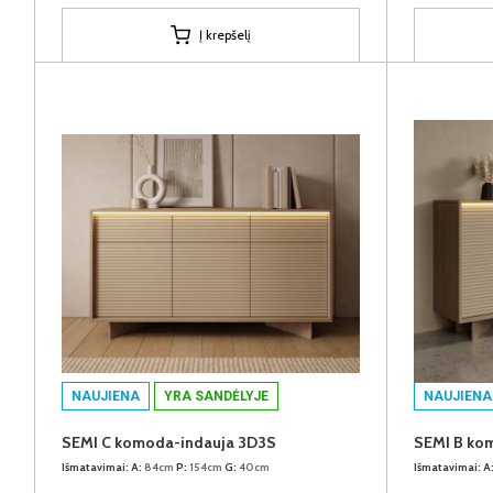
Į krepšelį
NAUJIENA
YRA SANDĖLYJE
NAUJIENA
SEMI C komoda-indauja 3D3S
SEMI B ko
Išmatavimai:
A:
84cm
P:
154cm
G:
40cm
Išmatavimai:
A