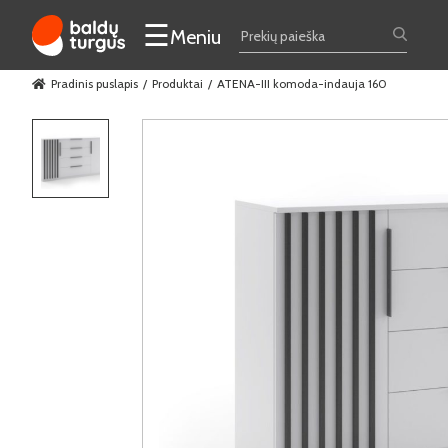
☰
Meniu
Pradinis puslapis
Produktai
ATENA-III komoda-indauja 160