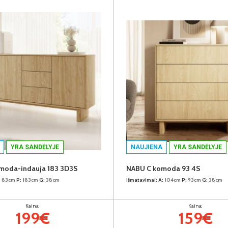
YRA SANDĖLYJE
NAUJIENA
YRA SANDĖLYJE
moda-indauja 183 3D3S
NABU C komoda 93 4S
:
83cm
P:
183cm
G:
38cm
Išmatavimai:
A:
104cm
P:
93cm
G:
38cm
Kaina:
Kaina:
199€
159€