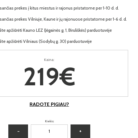
ančias prekes į kitus miestus ir rajonus pristatome per 1-10 d. d.
ančias prekes Vilniuje, Kaune ir jų rajonuose pristatome per 1-6 d. d.
lite apžiūrėti Kauno LEZ (Jėgainės g. 1, Biruliškės) parduotuvėje
lite apžiūrėti Vilniaus (Sodybų g. 30) parduotuvėje
Kaina:
219€
RADOTE PIGIAU?
Kiekis:
−
+