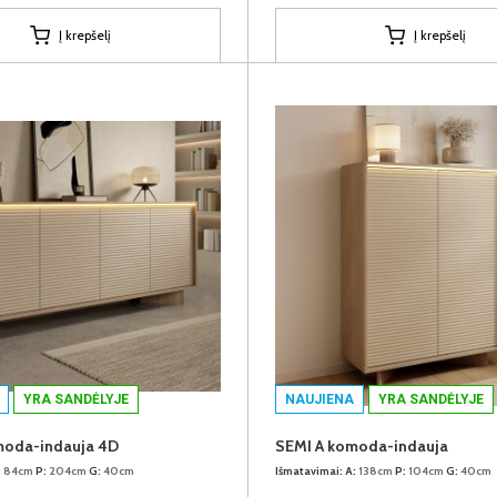
Į krepšelį
Į krepšelį
YRA SANDĖLYJE
NAUJIENA
YRA SANDĖLYJE
moda-indauja 4D
SEMI A komoda-indauja
:
84cm
P:
204cm
G:
40cm
Išmatavimai:
A:
138cm
P:
104cm
G:
40cm