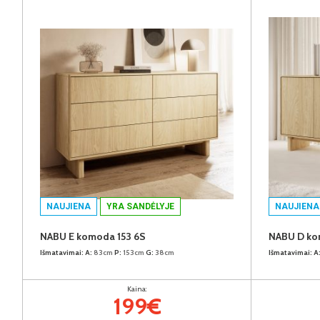
NAUJIENA
YRA SANDĖLYJE
NAUJIENA
NABU E komoda 153 6S
NABU D ko
Išmatavimai:
A:
83cm
P:
153cm
G:
38cm
Išmatavimai:
A
Kaina:
199€