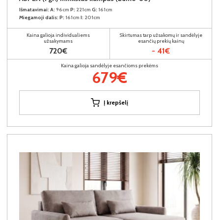
Išmatavimai:
A:
96cm
P:
221cm
G:
161cm
Miegamoji dalis:
P:
161cm
I:
201cm
Kaina galioja individualiems
Skirtumas tarp užsakomų ir sandėlyje
užsakymams
esančių prekių kainų
720€
- 41€
Kaina galioja sandėlyje esančioms prekėms
679€
Į krepšelį