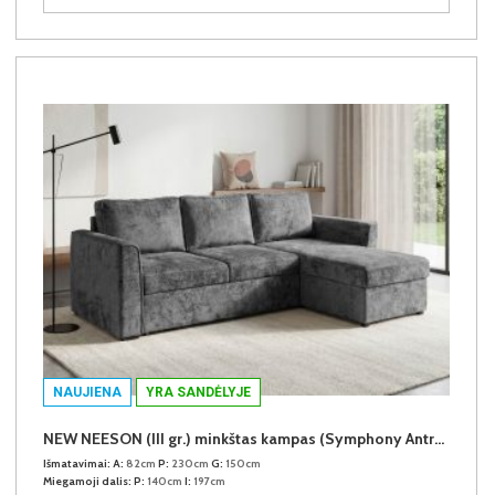
NAUJIENA
YRA SANDĖLYJE
NEW NEESON (III gr.) minkštas kampas (Symphony Antracite-20)
Išmatavimai:
A:
82cm
P:
230cm
G:
150cm
Miegamoji dalis:
P:
140cm
I:
197cm