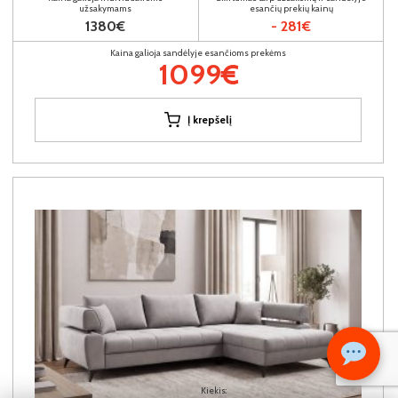
užsakymams
esančių prekių kainų
1380€
- 281€
Kaina galioja sandėlyje esančioms prekėms
1099€
Į krepšelį
Kiekis: