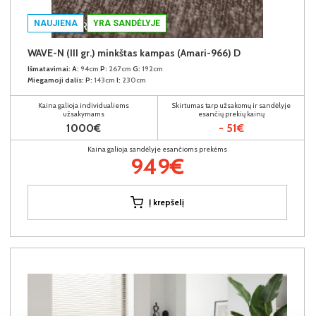
NAUJIENA
YRA SANDĖLYJE
WAVE-N (III gr.) minkštas kampas (Amari-966) D
Išmatavimai:
A:
94cm
P:
267cm
G:
192cm
Miegamoji dalis:
P:
143cm
I:
230cm
Kaina galioja individualiems
Skirtumas tarp užsakomų ir sandėlyje
užsakymams
esančių prekių kainų
1000€
- 51€
Kaina galioja sandėlyje esančioms prekėms
949€
Į krepšelį