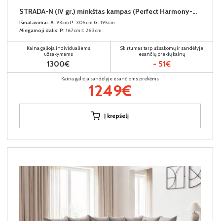
STRADA-N (IV gr.) minkštas kampas (Perfect Harmony-04) K
Išmatavimai:
A:
93cm
P:
305cm
G:
195cm
Miegamoji dalis:
P:
167cm
I:
263cm
Kaina galioja individualiems
Skirtumas tarp užsakomų ir sandėlyje
užsakymams
esančių prekių kainų
1300€
- 51€
Kaina galioja sandėlyje esančioms prekėms
1249€
Į krepšelį