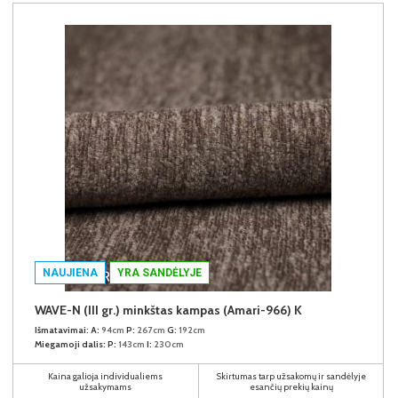
NAUJIENA
YRA SANDĖLYJE
WAVE-N (III gr.) minkštas kampas (Amari-966) K
Išmatavimai:
A:
94cm
P:
267cm
G:
192cm
Miegamoji dalis:
P:
143cm
I:
230cm
Kaina galioja individualiems
Skirtumas tarp užsakomų ir sandėlyje
užsakymams
esančių prekių kainų