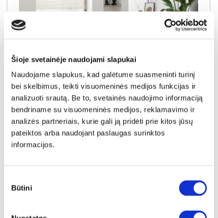
Šioje svetainėje naudojami slapukai
Naudojame slapukus, kad galėtume suasmeninti turinį
bei skelbimus, teikti visuomeninės medijos funkcijas ir
analizuoti srautą. Be to, svetainės naudojimo informaciją
NAUJIENA
YRA SANDĖLYJE
bendriname su visuomeninės medijos, reklamavimo ir
PAKO (II gr.) minkštas kampas (Toro-05)
analizės partneriais, kurie gali ją pridėti prie kitos jūsų
pateiktos arba naudojant paslaugas surinktos
Išmatavimai:
A:
89-100cm
P:
231cm
G:
162cm
Miegamoji dalis:
P:
123cm
I:
204cm
informacijos.
Kaina galioja individualiems
Skirtumas tarp užsakomų ir sandėlyje
užsakymams
esančių prekių kainų
650€
- 51€
Sutikimo
Būtini
Kaina galioja sandėlyje esančioms prekėms
pasirinkimas
599€