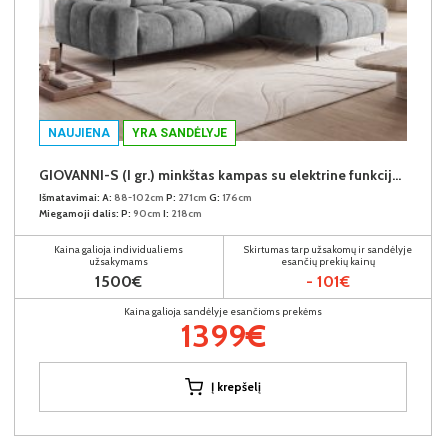
NAUJIENA
YRA SANDĖLYJE
GIOVANNI-S (I gr.) minkštas kampas su elektrine funkcija (Aphrodite-21) D
Išmatavimai:
A:
88-102cm
P:
271cm
G:
176cm
Miegamoji dalis:
P:
90cm
I:
218cm
Kaina galioja individualiems
Skirtumas tarp užsakomų ir sandėlyje
užsakymams
esančių prekių kainų
1500€
- 101€
Kaina galioja sandėlyje esančioms prekėms
1399€
Į krepšelį