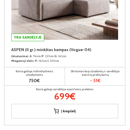
YRA SANDĖLYJE
ASPEN (II gr.) minkštas kampas (Vogue-04)
Išmatavimai:
A:
96cm
P:
221cm
G:
161cm
Miegamoji dalis:
P:
161cm
I:
201cm
Kaina galioja individualiems
Skirtumas tarp užsakomų ir sandėlyje
užsakymams
esančių prekių kainų
750€
- 51€
Kaina galioja sandėlyje esančioms prekėms
699€
Į krepšelį