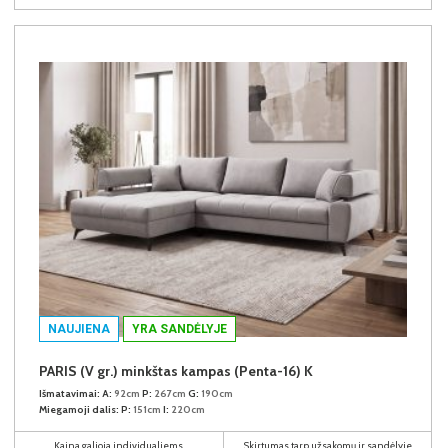
NAUJIENA
YRA SANDĖLYJE
PARIS (V gr.) minkštas kampas (Penta-16) K
Išmatavimai:
A:
92cm
P:
267cm
G:
190cm
Miegamoji dalis:
P:
151cm
I:
220cm
Kaina galioja individualiems
Skirtumas tarp užsakomų ir sandėlyje