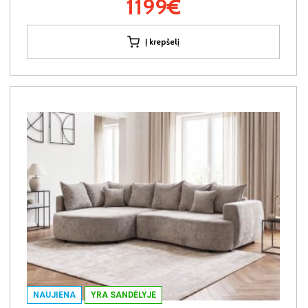
1199€
Į krepšelį
NAUJIENA
YRA SANDĖLYJE