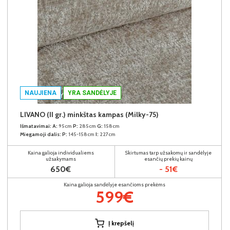
NAUJIENA
YRA SANDĖLYJE
LIVANO (II gr.) minkštas kampas (Milky-75)
Išmatavimai:
A:
95cm
P:
285cm
G:
158cm
Miegamoji dalis:
P:
145-158cm
I:
227cm
Kaina galioja individualiems
Skirtumas tarp užsakomų ir sandėlyje
užsakymams
esančių prekių kainų
650€
- 51€
Kaina galioja sandėlyje esančioms prekėms
599€
Į krepšelį