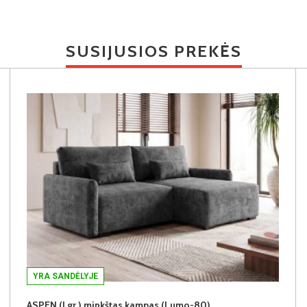
SUSIJUSIOS PREKĖS
YRA SANDĖLYJE
ASPEN (I gr.) minkštas kampas (Lumo-80)