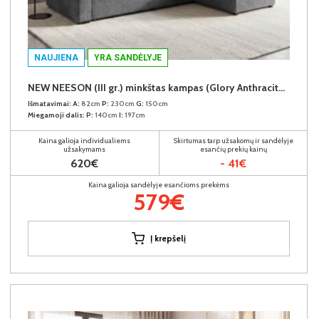
NAUJIENA
YRA SANDĖLYJE
NEW NEESON (III gr.) minkštas kampas (Glory Anthracite-18)
Išmatavimai:
A:
82cm
P:
230cm
G:
150cm
Miegamoji dalis:
P:
140cm
I:
197cm
Kaina galioja individualiems
Skirtumas tarp užsakomų ir sandėlyje
užsakymams
esančių prekių kainų
620€
- 41€
Kaina galioja sandėlyje esančioms prekėms
579€
Į krepšelį