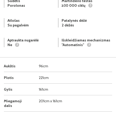
Sudėtis
Martindeilo testas
Porolonas
≥30 000 ciklų
?
Atlošas
Patalynės dėžė
Su pagalvėm
2 dėžės
Aptraukta nugarėlė
Išskleidžiamas mechanizmas
Ne
?
"Automatinis"
?
Aukštis
96cm
Plotis
221cm
Gylis
161cm
Miegamoji
201cm x 161cm
dalis