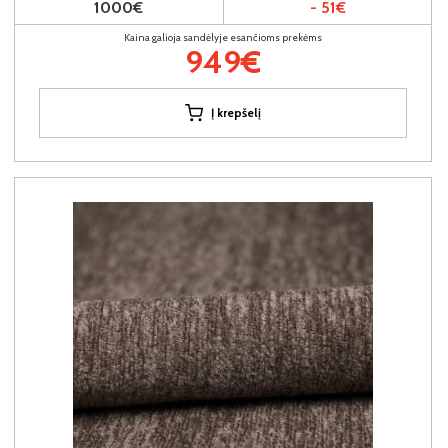
1000€
- 51€
Kaina galioja sandėlyje esančioms prekėms
949€
Į krepšelį