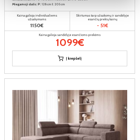
Miegamoji dalis:
P:
128cm
I:
205cm
Kaina galioja individualiems
Skirtumas tarp užsakomų ir sandėlyje
užsakymams
esančių prekių kainų
1150€
- 51€
Kaina galioja sandėlyje esančioms prekėms
1099€
Į krepšelį