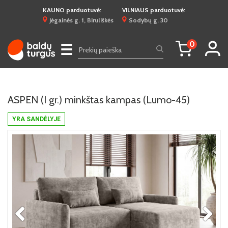
KAUNO parduotuvė:
VILNIAUS parduotuvė:
Jėgainės g. 1, Biruliškės
Sodybų g. 30
0
☰
ASPEN (I gr.) minkštas kampas (Lumo-45)
YRA SANDĖLYJE