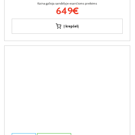
Kaina galioja sandėlyje esančioms prekėms
649€
Į krepšelį