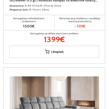
GIOVANNI-S (I gr.) minkštas kampas su elektrine funkcija (Aphrodite-21) K
Išmatavimai:
A:
88-102cm
P:
271cm
G:
176cm
Miegamoji dalis:
P:
90cm
I:
218cm
Kaina galioja individualiems
Skirtumas tarp užsakomų ir sandėlyje
užsakymams
esančių prekių kainų
1500€
- 101€
Kaina galioja sandėlyje esančioms prekėms
1399€
Į krepšelį