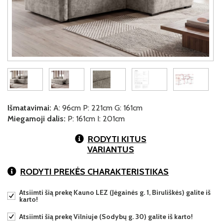
Išmatavimai:
A: 96cm P: 221cm G: 161cm
Miegamoji dalis:
P: 161cm I: 201cm
RODYTI KITUS
VARIANTUS
RODYTI PREKĖS CHARAKTERISTIKAS
Atsiimti šią prekę Kauno LEZ (Jėgainės g. 1, Biruliškės) galite iš
karto!
Atsiimti šią prekę Vilniuje (Sodybų g. 30) galite iš karto!