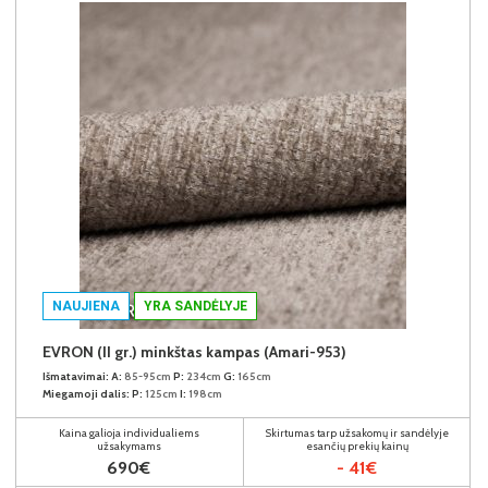
NAUJIENA
YRA SANDĖLYJE
EVRON (II gr.) minkštas kampas (Amari-953)
Išmatavimai:
A:
85-95cm
P:
234cm
G:
165cm
Miegamoji dalis:
P:
125cm
I:
198cm
Kaina galioja individualiems
Skirtumas tarp užsakomų ir sandėlyje
užsakymams
esančių prekių kainų
690€
- 41€