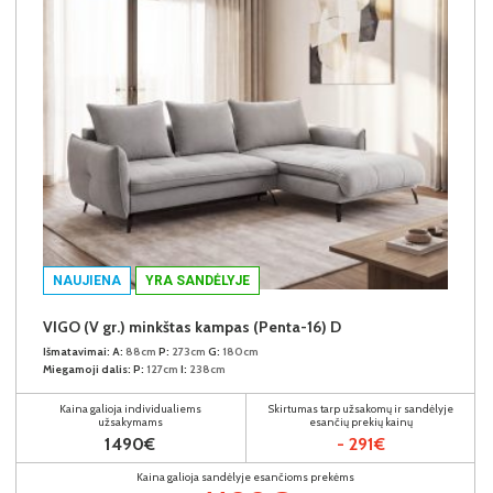
NAUJIENA
YRA SANDĖLYJE
VIGO (V gr.) minkštas kampas (Penta-16) D
Išmatavimai:
A:
88cm
P:
273cm
G:
180cm
Miegamoji dalis:
P:
127cm
I:
238cm
Kaina galioja individualiems
Skirtumas tarp užsakomų ir sandėlyje
užsakymams
esančių prekių kainų
1490€
- 291€
Kaina galioja sandėlyje esančioms prekėms