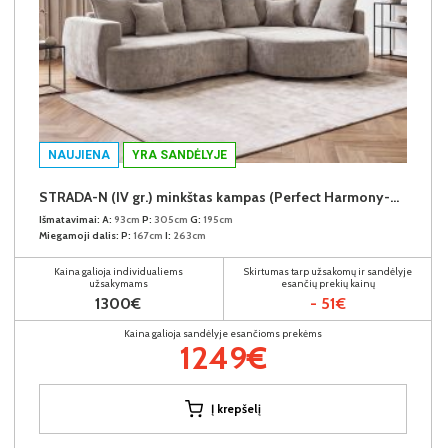
NAUJIENA
YRA SANDĖLYJE
STRADA-N (IV gr.) minkštas kampas (Perfect Harmony-04) D
Išmatavimai:
A:
93cm
P:
305cm
G:
195cm
Miegamoji dalis:
P:
167cm
I:
263cm
Kaina galioja individualiems
Skirtumas tarp užsakomų ir sandėlyje
užsakymams
esančių prekių kainų
1300€
- 51€
Kaina galioja sandėlyje esančioms prekėms
1249€
Į krepšelį