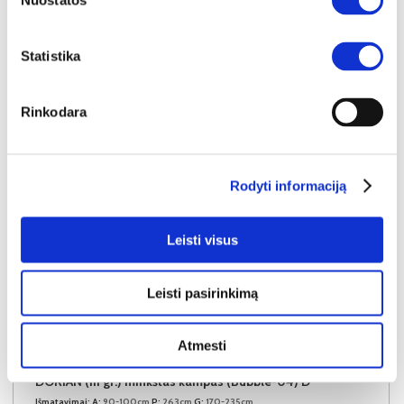
Nuostatos
Į krepšelį
Statistika
Rinkodara
Rodyti informaciją
Leisti visus
Leisti pasirinkimą
NAUJIENA
YRA SANDĖLYJE
Atmesti
DORIAN (III gr.) minkštas kampas (Bubble-04) D
Išmatavimai:
A:
90-100cm
P:
263cm
G:
170-235cm