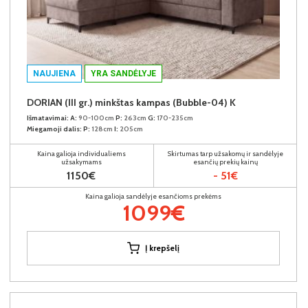
NAUJIENA
YRA SANDĖLYJE
DORIAN (III gr.) minkštas kampas (Bubble-04) K
Išmatavimai:
A:
90-100cm
P:
263cm
G:
170-235cm
Miegamoji dalis:
P:
128cm
I:
205cm
Kaina galioja individualiems
Skirtumas tarp užsakomų ir sandėlyje
užsakymams
esančių prekių kainų
1150€
- 51€
Kaina galioja sandėlyje esančioms prekėms
1099€
Į krepšelį