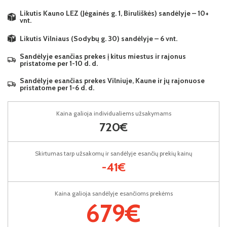
Likutis Kauno LEZ (Jėgainės g. 1, Biruliškės) sandėlyje – 10+
vnt.
Likutis Vilniaus (Sodybų g. 30) sandėlyje – 6 vnt.
Sandėlyje esančias prekes į kitus miestus ir rajonus
pristatome per 1-10 d. d.
Sandėlyje esančias prekes Vilniuje, Kaune ir jų rajonuose
pristatome per 1-6 d. d.
Kaina galioja individualiems užsakymams
720€
Skirtumas tarp užsakomų ir sandėlyje esančių prekių kainų
-41€
Kaina galioja sandėlyje esančioms prekėms
679€