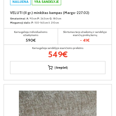
NAUJIENA
YRA SANDĖLYJE
VELUTI (II gr.) minkštas kampas (Margo-227.02)
Išmatavimai:
A:
90cm
P:
263cm
G:
180cm
Miegamoji dalis:
P:
150-165cm
I:
210cm
Kaina galioja individualiems
Skirtumas tarp užsakomų ir sandėlyje
užsakymams
esančių prekių kainų
590€
- 41€
Kaina galioja sandėlyje esančioms prekėms
549€
Į krepšelį