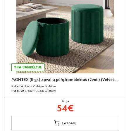
YRA SANDĖLYJE
MONTEX (II gr.) apvalių pufų komplektas (2vnt.) (Velvet #65 Žalias)
Pufas:
A:
45cm
P:
44cm
G:
44cm
Pufas:
A:
37cm
P:
38cm
G:
38cm
Kaina:
54€
Į krepšelį