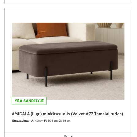
YRA SANDĖLYJE
AMIDALA (II gr.) minkštasuolis (Velvet #77 Tamsiai rudas)
Išmatavimai:
A:
40cm
P:
108cm
G:
38cm
Kaina: