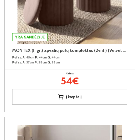
YRA SANDĖLYJE
MONTEX (II gr.) apvalių pufų komplektas (2vnt.) (Velvet #77 Tamsiai rudas)
Pufas:
A:
45cm
P:
44cm
G:
44cm
Pufas:
A:
37cm
P:
38cm
G:
38cm
Kaina:
54€
Į krepšelį