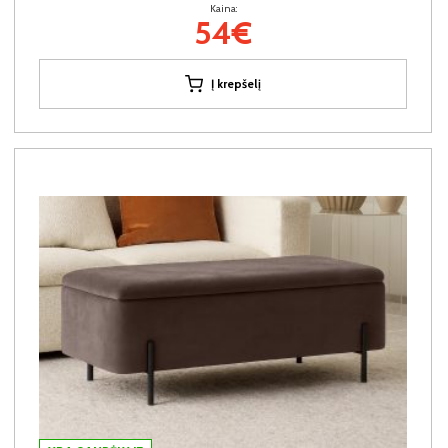
Kaina:
54€
Į krepšelį