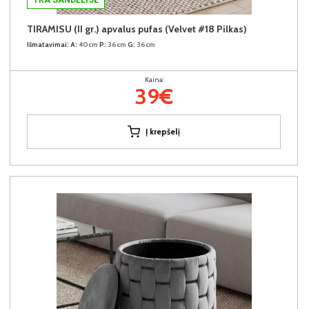
TIRAMISU (II gr.) apvalus pufas (Velvet #18 Pilkas)
Išmatavimai:
A:
40cm
P:
36cm
G:
36cm
Kaina:
39€
Į krepšelį