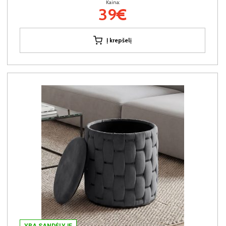
Kaina:
39€
Į krepšelį
YRA SANDĖLYJE