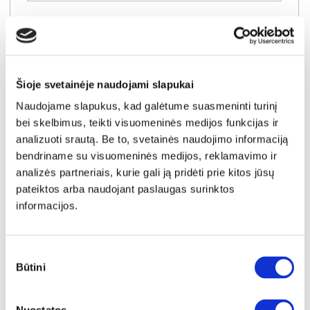
Šioje svetainėje naudojami slapukai
Naudojame slapukus, kad galėtume suasmeninti turinį
bei skelbimus, teikti visuomeninės medijos funkcijas ir
analizuoti srautą. Be to, svetainės naudojimo informaciją
bendriname su visuomeninės medijos, reklamavimo ir
analizės partneriais, kurie gali ją pridėti prie kitos jūsų
pateiktos arba naudojant paslaugas surinktos
informacijos.
YRA SANDĖLYJE
Sutikimo
Būtini
PONTYPOOL PNTD122-Q243 minkštasuolis
pasirinkimas
Išmatavimai:
A:
56cm
P:
99cm
G:
44cm