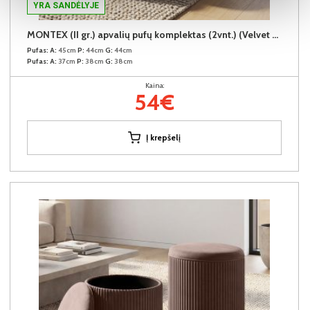
YRA SANDĖLYJE
MONTEX (II gr.) apvalių pufų komplektas (2vnt.) (Velvet #80 Juodas)
Pufas:
A:
45cm
P:
44cm
G:
44cm
Pufas:
A:
37cm
P:
38cm
G:
38cm
Kaina:
54€
Į krepšelį