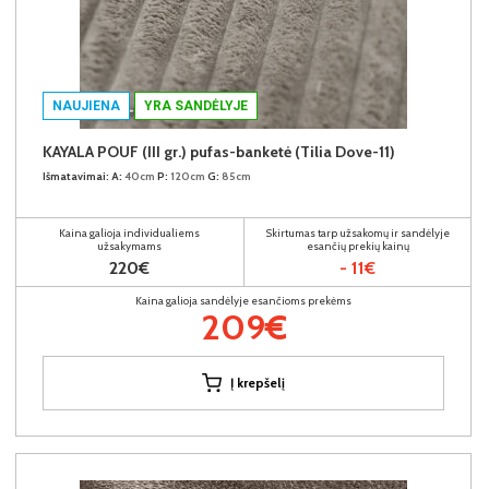
NAUJIENA
YRA SANDĖLYJE
KAYALA POUF (III gr.) pufas-banketė (Tilia Dove-11)
Išmatavimai:
A:
40cm
P:
120cm
G:
85cm
Kaina galioja individualiems
Skirtumas tarp užsakomų ir sandėlyje
užsakymams
esančių prekių kainų
220€
- 11€
Kaina galioja sandėlyje esančioms prekėms
209€
Į krepšelį