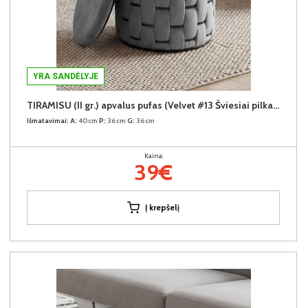
YRA SANDĖLYJE
TIRAMISU (II gr.) apvalus pufas (Velvet #13 Šviesiai pilkas)
Išmatavimai:
A:
40cm
P:
36cm
G:
36cm
Kaina:
39€
Į krepšelį