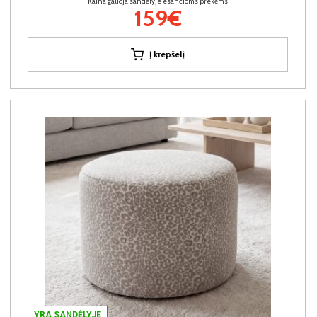
Kaina galioja sandėlyje esančioms prekėms
159€
Į krepšelį
YRA SANDĖLYJE