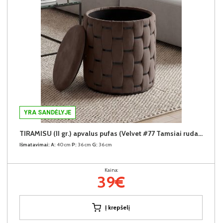
YRA SANDĖLYJE
TIRAMISU (II gr.) apvalus pufas (Velvet #77 Tamsiai rudas)
Išmatavimai:
A:
40cm
P:
36cm
G:
36cm
Kaina:
39€
Į krepšelį