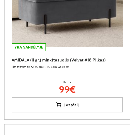
YRA SANDĖLYJE
AMIDALA (II gr.) minkštasuolis (Velvet #18 Pilkas)
Išmatavimai:
A:
40cm
P:
108cm
G:
38cm
Kaina:
99€
Į krepšelį