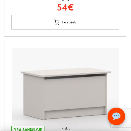
Kaina:
54€
Į krepšelį
Kiekis:
YRA SANDĖLYJE