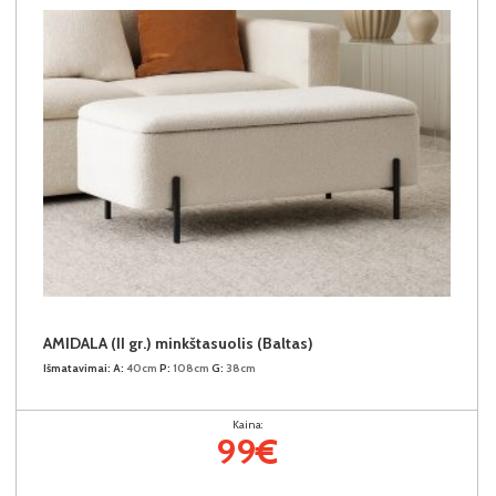
AMIDALA (II gr.) minkštasuolis (Baltas)
Išmatavimai:
A:
40cm
P:
108cm
G:
38cm
Kaina:
99€