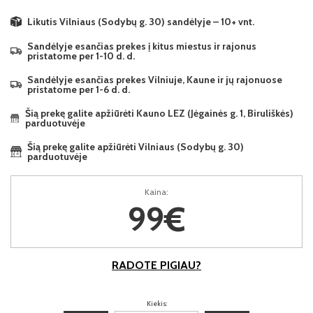
Likutis Vilniaus (Sodybų g. 30) sandėlyje – 10+ vnt.
Sandėlyje esančias prekes į kitus miestus ir rajonus
pristatome per 1-10 d. d.
Sandėlyje esančias prekes Vilniuje, Kaune ir jų rajonuose
pristatome per 1-6 d. d.
Šią prekę galite apžiūrėti Kauno LEZ (Jėgainės g. 1, Biruliškės)
parduotuvėje
Šią prekę galite apžiūrėti Vilniaus (Sodybų g. 30)
parduotuvėje
Kaina:
99€
RADOTE PIGIAU?
Kiekis: