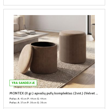
YRA SANDĖLYJE
MONTEX (II gr.) apvalių pufų komplektas (2vnt.) (Velvet #31 Rudas)
Pufas:
A:
45cm
P:
44cm
G:
44cm
Pufas:
A:
37cm
P:
38cm
G:
38cm