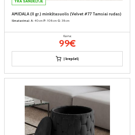
YRA SANDĖLYJE
AMIDALA (II gr.) minkštasuolis (Velvet #77 Tamsiai rudas)
Išmatavimai:
A:
40cm
P:
108cm
G:
38cm
Kaina:
99€
Į krepšelį