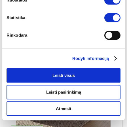
Nuostatos
Kaina:
199€
Statistika
Į krepšelį
Rinkodara
Rodyti informaciją
Leisti visus
Leisti pasirinkimą
Atmesti