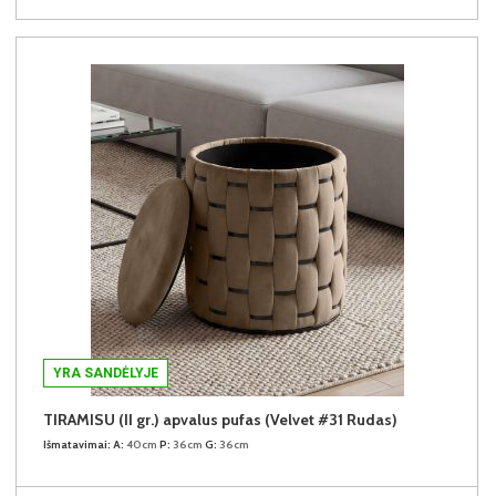
YRA SANDĖLYJE
TIRAMISU (II gr.) apvalus pufas (Velvet #31 Rudas)
Išmatavimai:
A:
40cm
P:
36cm
G:
36cm