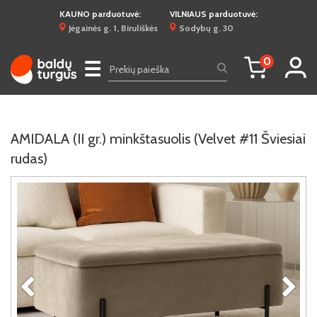
KAUNO parduotuvė:
VILNIAUS parduotuvė:
Jėgainės g. 1, Biruliškės
Sodybų g. 30
0
☰
AMIDALA (II gr.) minkštasuolis (Velvet #11 Šviesiai
rudas)