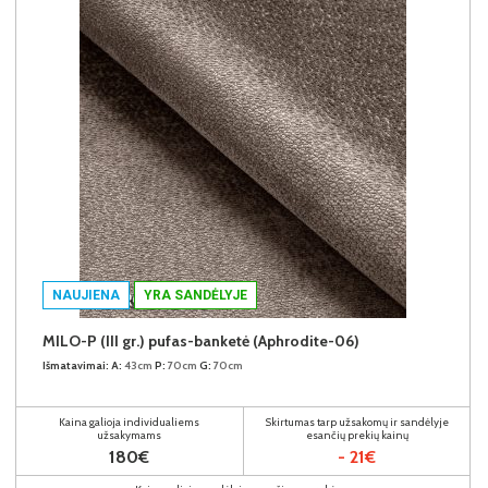
NAUJIENA
YRA SANDĖLYJE
MILO-P (III gr.) pufas-banketė (Aphrodite-06)
Išmatavimai:
A:
43cm
P:
70cm
G:
70cm
Kaina galioja individualiems
Skirtumas tarp užsakomų ir sandėlyje
užsakymams
esančių prekių kainų
180€
- 21€