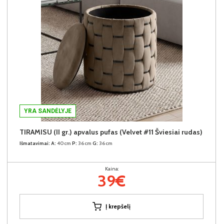
YRA SANDĖLYJE
TIRAMISU (II gr.) apvalus pufas (Velvet #11 Šviesiai rudas)
Išmatavimai:
A:
40cm
P:
36cm
G:
36cm
Kaina:
39€
Į krepšelį