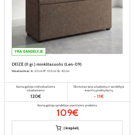
YRA SANDĖLYJE
DEIZĖ (II gr.) minkštasuolis (Len-09)
Išmatavimai:
A:
50cm
P:
105cm
G:
40cm
Kaina galioja individualiems
Skirtumas tarp užsakomų ir sandėlyje
užsakymams
esančių prekių kainų
120€
- 11€
Kaina galioja sandėlyje esančioms prekėms
109€
Į krepšelį