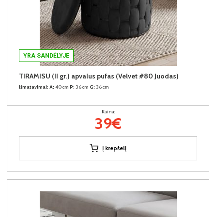
YRA SANDĖLYJE
TIRAMISU (II gr.) apvalus pufas (Velvet #80 Juodas)
Išmatavimai:
A:
40cm
P:
36cm
G:
36cm
Kaina:
39€
Į krepšelį