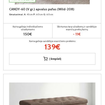
CANDY-60 (V gr.) apvalus pufas (Wild-208)
Išmatavimai:
A:
45cm
P:
60cm
G:
60cm
Kaina galioja individualiems
Skirtumas tarp užsakomų ir sandėlyje
užsakymams
esančių prekių kainų
150€
- 11€
Kaina galioja sandėlyje esančioms prekėms
139€
Į krepšelį