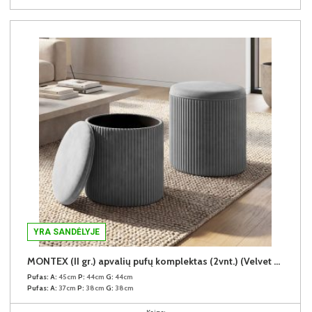
YRA SANDĖLYJE
MONTEX (II gr.) apvalių pufų komplektas (2vnt.) (Velvet #13 Šviesiai pilkas)
Pufas:
A:
45cm
P:
44cm
G:
44cm
Pufas:
A:
37cm
P:
38cm
G:
38cm