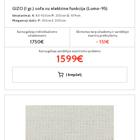
GIZO (I gr.) sofa su elektrine funkcija (Lumo-95)
Išmatavimai:
A:
83-103cm
P:
250cm
G:
109cm
Miegamoji dalis:
P:
105cm
I:
200cm
Kaina galioja individualiems
Skirtumas tarp užsakomų ir sandėlyje
užsakymams
esančių prekių kainų
1750€
- 151€
Kaina galioja sandėlyje esančioms prekėms
1599€
Į krepšelį