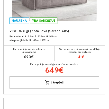
NAUJIENA
YRA SANDĖLYJE
VIBE-3R (I gr.) sofa-lova (Sereno-685)
Išmatavimai:
A:
85cm
P:
235cm
G:
108cm
Miegamoji dalis:
P:
147cm
I:
197cm
Kaina galioja individualiems
Skirtumas tarp užsakomų ir sandėlyje
užsakymams
esančių prekių kainų
690€
- 41€
Kaina galioja sandėlyje esančioms prekėms
649€
Į krepšelį