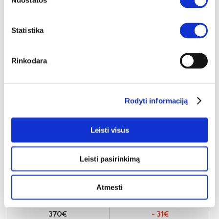
Nuostatos
Statistika
Rinkodara
Rodyti informaciją
Leisti visus
NAUJIENA
YRA SANDĖLYJE
Leisti pasirinkimą
OTTO (II gr.) sofa-lova (Toro-45)
Išmatavimai:
A:
93cm
P:
205cm
G:
89cm
Miegamoji dalis:
P:
115cm
I:
190cm
Atmesti
Kaina galioja individualiems
Skirtumas tarp užsakomų ir sandėlyje
užsakymams
esančių prekių kainų
370€
- 31€