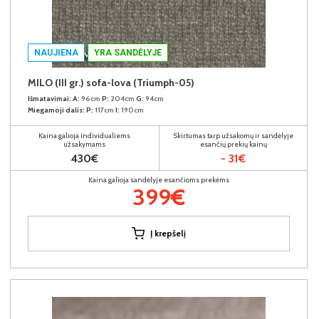
NAUJIENA
YRA SANDĖLYJE
MILO (III gr.) sofa-lova (Triumph-05)
Išmatavimai:
A:
96cm
P:
204cm
G:
94cm
Miegamoji dalis:
P:
117cm
I:
190cm
Kaina galioja individualiems
Skirtumas tarp užsakomų ir sandėlyje
užsakymams
esančių prekių kainų
430€
- 31€
Kaina galioja sandėlyje esančioms prekėms
399€
Į krepšelį