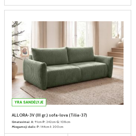
YRA SANDĖLYJE
ALLORA-3V (III gr.) sofa-lova (Tilia-37)
Išmatavimai:
A:
91cm
P:
242cm
G:
108cm
Miegamoji dalis:
P:
144cm
I:
200cm