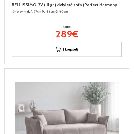
BELLISSIMO-2V (III gr.) dvivietė sofa (Perfect Harmony-85)
Išmatavimai:
A:
77cm
P:
136cm
G:
80cm
Kaina:
289€
Į krepšelį