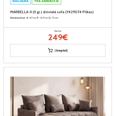
NAUJIENA
YRA SANDĖLYJE
MARBELLA-II (II gr.) dvivietė sofa (Y429074 Pilkas)
Išmatavimai:
A:
87cm
P:
169cm
G:
75cm
Kaina:
249€
Į krepšelį