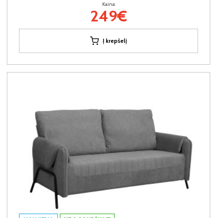
Kaina:
249€
Į krepšelį