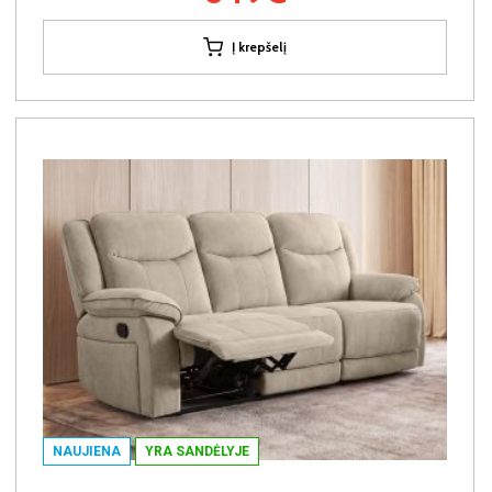
Į krepšelį
NAUJIENA
YRA SANDĖLYJE