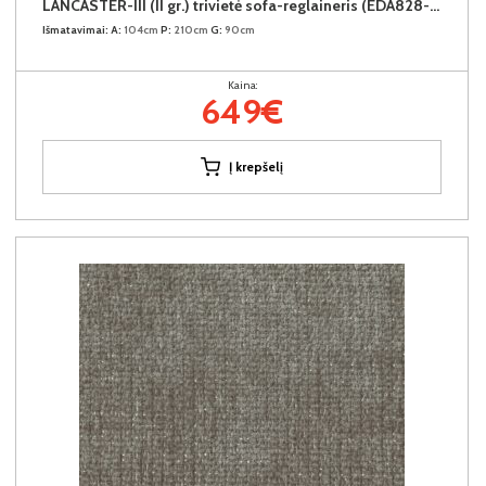
LANCASTER-III (II gr.) trivietė sofa-reglaineris (EDA828-02 Šviesiai rudas)
Išmatavimai:
A:
104cm
P:
210cm
G:
90cm
Kaina:
649€
Į krepšelį