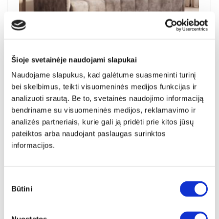
NAUJIENA
YRA SANDĖLYJE
Šioje svetainėje naudojami slapukai
Naudojame slapukus, kad galėtume suasmeninti turinį
SUPREME (IV gr.) sofa-lova (Markos-1-04)
bei skelbimus, teikti visuomeninės medijos funkcijas ir
Išmatavimai:
A:
104cm
P:
219cm
G:
109cm
Miegamoji dalis:
P:
158cm
I:
200cm
analizuoti srautą. Be to, svetainės naudojimo informaciją
bendriname su visuomeninės medijos, reklamavimo ir
Kaina galioja individualiems
Skirtumas tarp užsakomų ir sandėlyje
užsakymams
esančių prekių kainų
analizės partneriais, kurie gali ją pridėti prie kitos jūsų
860€
- 61€
pateiktos arba naudojant paslaugas surinktos
Kaina galioja sandėlyje esančioms prekėms
informacijos.
799€
Sutikimo
Į krepšelį
Būtini
pasirinkimas