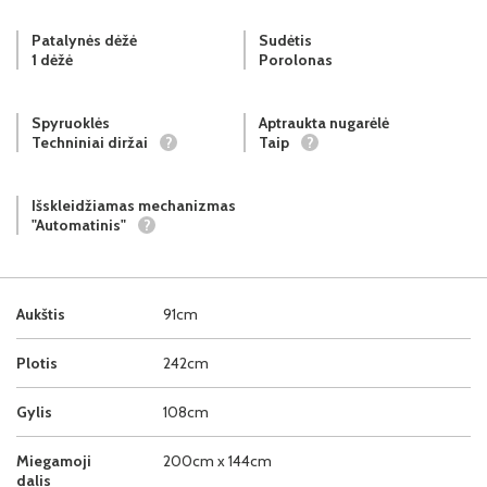
Patalynės dėžė
Sudėtis
1 dėžė
Porolonas
Spyruoklės
Aptraukta nugarėlė
Techniniai diržai
?
Taip
?
Išskleidžiamas mechanizmas
"Automatinis"
?
Aukštis
91cm
Plotis
242cm
Gylis
108cm
Miegamoji
200cm x 144cm
dalis