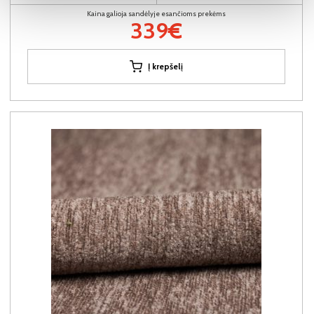
Kaina galioja sandėlyje esančioms prekėms
339€
Į krepšelį