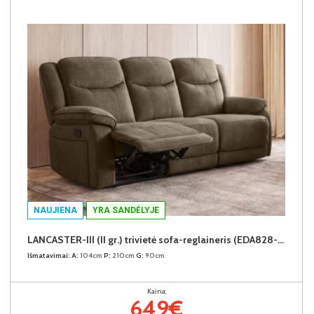
NAUJIENA
YRA SANDĖLYJE
LANCASTER-III (II gr.) trivietė sofa-reglaineris (EDA828-05 Rudas)
Išmatavimai:
A:
104cm
P:
210cm
G:
90cm
Kaina:
649€