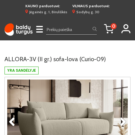
KAUNO parduotuvė:
VILNIAUS parduotuvė:
Jėgainės g. 1, Biruliškės
Sodybų g. 30
0
☰
ALLORA-3V (II gr.) sofa-lova (Curio-09)
YRA SANDĖLYJE