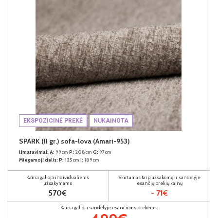
EKSPOZICINĖ PREKĖ
NUKAINOTA
SPARK (II gr.) sofa-lova (Amari-953)
Išmatavimai:
A:
99cm
P:
208cm
G:
97cm
Miegamoji dalis:
P:
125cm
I:
189cm
Kaina galioja individualiems
Skirtumas tarp užsakomų ir sandėlyje
užsakymams
esančių prekių kainų
570€
- 71€
Kaina galioja sandėlyje esančioms prekėms