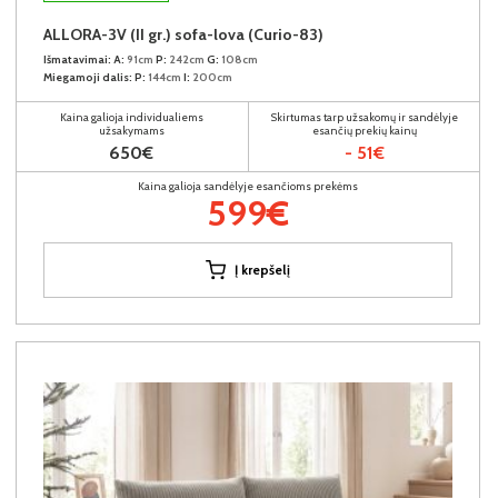
ALLORA-3V (II gr.) sofa-lova (Curio-83)
Išmatavimai:
A:
91cm
P:
242cm
G:
108cm
Miegamoji dalis:
P:
144cm
I:
200cm
Kaina galioja individualiems
Skirtumas tarp užsakomų ir sandėlyje
užsakymams
esančių prekių kainų
650€
- 51€
Kaina galioja sandėlyje esančioms prekėms
599€
Į krepšelį