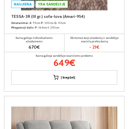
NAUJIENA
YRA SANDĖLYJE
TESSA-3R (III gr.) sofa-lova (Amari-954)
Išmatavimai:
A:
93cm
P:
210cm
G:
112cm
Miegamoji dalis:
P:
164cm
I:
210cm
Kaina galioja individualiems
Skirtumas tarp užsakomų ir sandėlyje
užsakymams
esančių prekių kainų
670€
- 21€
Kaina galioja sandėlyje esančioms prekėms
649€
Į krepšelį