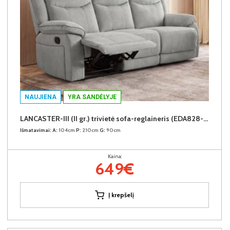
NAUJIENA
YRA SANDĖLYJE
LANCASTER-III (II gr.) trivietė sofa-reglaineris (EDA828-10 Pilkas)
Išmatavimai:
A:
104cm
P:
210cm
G:
90cm
Kaina:
649€
Į krepšelį