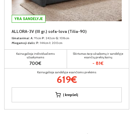
YRA SANDĖLYJE
ALLORA-3V (III gr.) sofa-lova (Tilia-90)
Išmatavimai:
A:
91cm
P:
242cm
G:
108cm
Miegamoji dalis:
P:
144cm
I:
200cm
Kaina galioja individualiems
Skirtumas tarp užsakomų ir sandėlyje
užsakymams
esančių prekių kainų
700€
- 81€
Kaina galioja sandėlyje esančioms prekėms
619€
Į krepšelį