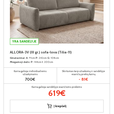
YRA SANDĖLYJE
ALLORA-3V (III gr.) sofa-lova (Tilia-11)
Išmatavimai:
A:
91cm
P:
242cm
G:
108cm
Miegamoji dalis:
P:
144cm
I:
200cm
Kaina galioja individualiems
Skirtumas tarp užsakomų ir sandėlyje
užsakymams
esančių prekių kainų
700€
- 81€
Kaina galioja sandėlyje esančioms prekėms
619€
Į krepšelį