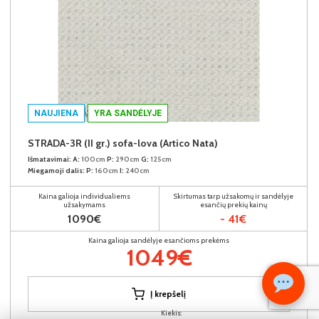
NAUJIENA
YRA SANDĖLYJE
STRADA-3R (II gr.) sofa-lova (Artico Nata)
Išmatavimai:
A:
100cm
P:
290cm
G:
125cm
Miegamoji dalis:
P:
160cm
I:
240cm
Kaina galioja individualiems
Skirtumas tarp užsakomų ir sandėlyje
užsakymams
esančių prekių kainų
1090€
- 41€
Kaina galioja sandėlyje esančioms prekėms
1049€
Į krepšelį
Kiekis: