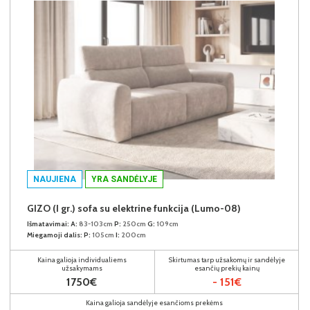
NAUJIENA
YRA SANDĖLYJE
GIZO (I gr.) sofa su elektrine funkcija (Lumo-08)
Išmatavimai:
A:
83-103cm
P:
250cm
G:
109cm
Miegamoji dalis:
P:
105cm
I:
200cm
Kaina galioja individualiems
Skirtumas tarp užsakomų ir sandėlyje
užsakymams
esančių prekių kainų
1750€
- 151€
Kaina galioja sandėlyje esančioms prekėms