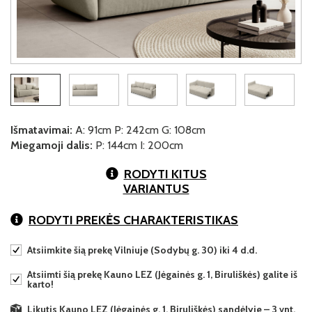
Išmatavimai:
A: 91cm P: 242cm G: 108cm
Miegamoji dalis:
P: 144cm I: 200cm
RODYTI KITUS
VARIANTUS
RODYTI PREKĖS CHARAKTERISTIKAS
Atsiimkite šią prekę Vilniuje (Sodybų g. 30) iki 4 d.d.
Atsiimti šią prekę Kauno LEZ (Jėgainės g. 1, Biruliškės) galite iš
karto!
Likutis Kauno LEZ (Jėgainės g. 1, Biruliškės) sandėlyje – 3 vnt.