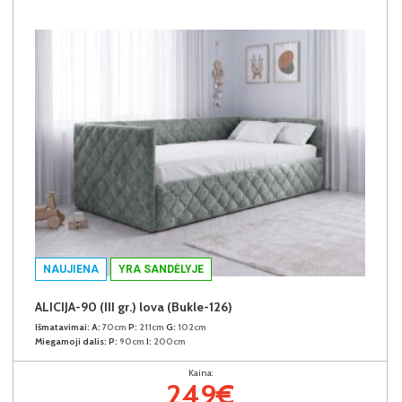
NAUJIENA
YRA SANDĖLYJE
ALICIJA-90 (III gr.) lova (Bukle-126)
Išmatavimai:
A:
70cm
P:
211cm
G:
102cm
Miegamoji dalis:
P:
90cm
I:
200cm
Kaina:
249€