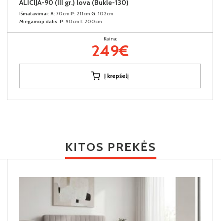
ALICIJA-90 (III gr.) lova (Bukle-130)
Išmatavimai:
A:
70cm
P:
211cm
G:
102cm
Miegamoji dalis:
P:
90cm
I:
200cm
Kaina:
249€
Į krepšelį
KITOS PREKĖS