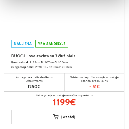
NAUJIENA
YRA SANDĖLYJE
DUOC-L lova-tachta su 3 čiužiniais
Išmatavimai:
A:
93cm
P:
207cm
G:
100cm
Miegamoji dalis:
P:
90-135-180cm
I:
200cm
Kaina galioja individualiems
Skirtumas tarp užsakomų ir sandėlyje
užsakymams
esančių prekių kainų
1250€
- 51€
Kaina galioja sandėlyje esančioms prekėms
1199€
Į krepšelį