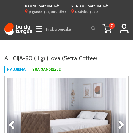
KAUNO parduotuvė:
VILNIAUS parduotuvė:
Jėgainės g. 1, Biruliškės
Sodybų g. 30
0
☰
ALICIJA-90 (II gr.) lova (Setra Coffee)
NAUJIENA
YRA SANDĖLYJE