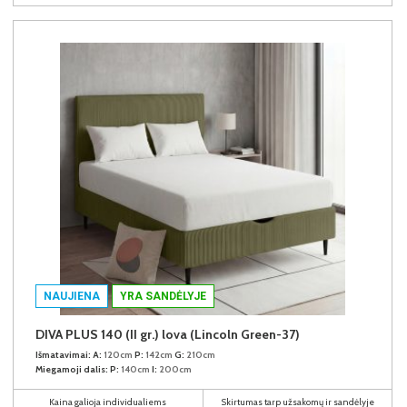
NAUJIENA
YRA SANDĖLYJE
DIVA PLUS 140 (II gr.) lova (Lincoln Green-37)
Išmatavimai:
A:
120cm
P:
142cm
G:
210cm
Miegamoji dalis:
P:
140cm
I:
200cm
Kaina galioja individualiems
Skirtumas tarp užsakomų ir sandėlyje