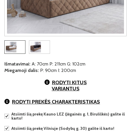
Išmatavimai:
A: 70cm P: 211cm G: 102cm
Miegamoji dalis:
P: 90cm I: 200cm
RODYTI KITUS
VARIANTUS
RODYTI PREKĖS CHARAKTERISTIKAS
Atsiimti šią prekę Kauno LEZ (Jėgainės g. 1, Biruliškės) galite iš
karto!
Atsiimti šią prekę Vilniuje (Sodybų g. 30) galite iš karto!