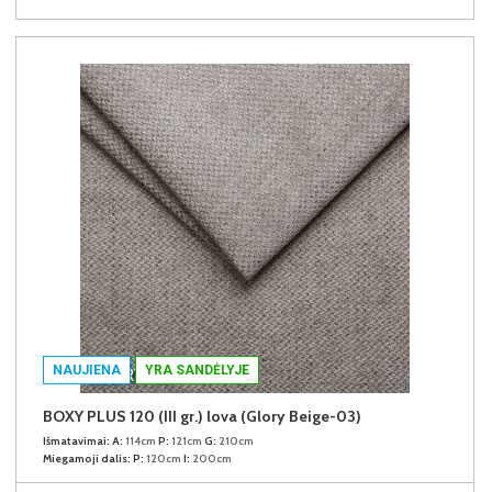
NAUJIENA
YRA SANDĖLYJE
BOXY PLUS 120 (III gr.) lova (Glory Beige-03)
Išmatavimai:
A:
114cm
P:
121cm
G:
210cm
Miegamoji dalis:
P:
120cm
I:
200cm