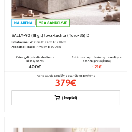
NAUJIENA
YRA SANDĖLYJE
SALLY-90 (III gr.) lova-tachta (Toro-35) D
Išmatavimai:
A:
91cm
P:
99cm
G:
210cm
Miegamoji dalis:
P:
90cm
I:
200cm
Kaina galioja individualiems
Skirtumas tarp užsakomų ir sandėlyje
užsakymams
esančių prekių kainų
400€
- 21€
Kaina galioja sandėlyje esančioms prekėms
379€
Į krepšelį