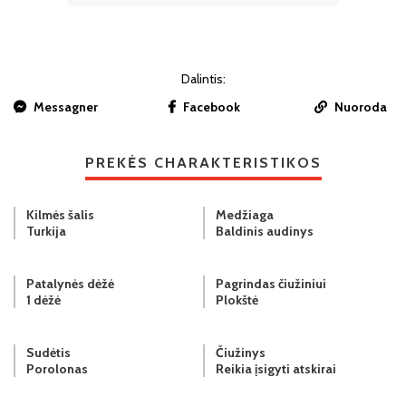
Dalintis:
Messagner
Facebook
Nuoroda
PREKĖS CHARAKTERISTIKOS
Kilmės šalis
Medžiaga
Turkija
Baldinis audinys
Patalynės dėžė
Pagrindas čiužiniui
1 dėžė
Plokštė
Sudėtis
Čiužinys
Porolonas
Reikia įsigyti atskirai