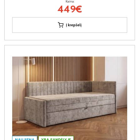
Kaina:
449€
Į krepšelį
NAUJIENA
YRA SANDĖLYJE