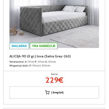
NAUJIENA
YRA SANDĖLYJE
ALICIJA-90 (II gr.) lova (Setra Grey-263)
Išmatavimai:
A:
70cm
P:
211cm
G:
102cm
Miegamoji dalis:
P:
90cm
I:
200cm
Kaina:
229€
Į krepšelį