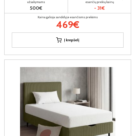
užsakymams
esančių prekių kainų
500€
- 31€
Kaina galioja sandėlyje esančioms prekėms
469€
Į krepšelį