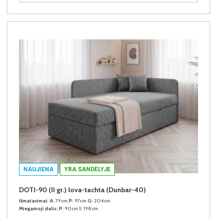
NAUJIENA
YRA SANDĖLYJE
DOTI-90 (II gr.) lova-tachta (Dunbar-40)
Išmatavimai:
A:
79cm
P:
97cm
G:
204cm
Miegamoji dalis:
P:
90cm
I:
198cm