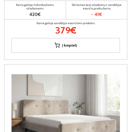
Kaina galioja individualiems
Skirtumas tarp užsakomų ir sandėlyje
užsakymams
esančių prekių kainų
420€
- 41€
Kaina galioja sandėlyje esančioms prekėms
379€
Į krepšelį