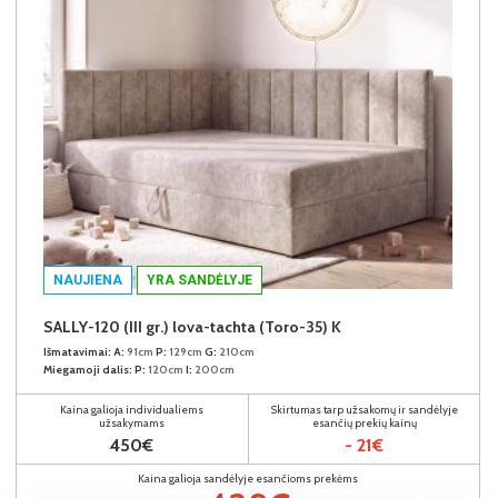
NAUJIENA
YRA SANDĖLYJE
SALLY-120 (III gr.) lova-tachta (Toro-35) K
Išmatavimai:
A:
91cm
P:
129cm
G:
210cm
Miegamoji dalis:
P:
120cm
I:
200cm
Kaina galioja individualiems
Skirtumas tarp užsakomų ir sandėlyje
užsakymams
esančių prekių kainų
450€
- 21€
Kaina galioja sandėlyje esančioms prekėms