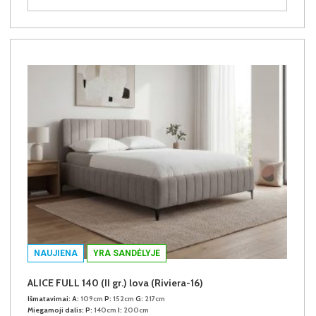
NAUJIENA
YRA SANDĖLYJE
ALICE FULL 140 (II gr.) lova (Riviera-16)
Išmatavimai:
A:
109cm
P:
152cm
G:
217cm
Miegamoji dalis:
P:
140cm
I:
200cm