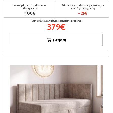
Kaina galioja individualiems
Skirtumas tarp užsakomų ir sandėlyje
užsakymams
esančių prekių kainų
400€
- 21€
Kaina galioja sandėlyje esančioms prekėms
379€
Į krepšelį