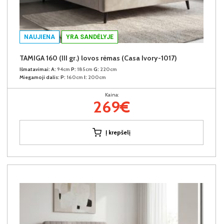
NAUJIENA
YRA SANDĖLYJE
TAMIGA 160 (III gr.) lovos rėmas (Casa Ivory-1017)
Išmatavimai:
A:
94cm
P:
185cm
G:
220cm
Miegamoji dalis:
P:
160cm
I:
200cm
Kaina:
269€
Į krepšelį