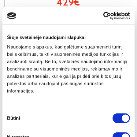
429€
Į krepšelį
Šioje svetainėje naudojami slapukai
Naudojame slapukus, kad galėtume suasmeninti turinį
bei skelbimus, teikti visuomeninės medijos funkcijas ir
analizuoti srautą. Be to, svetainės naudojimo informaciją
bendriname su visuomeninės medijos, reklamavimo ir
analizės partneriais, kurie gali ją pridėti prie kitos jūsų
pateiktos arba naudojant paslaugas surinktos
informacijos.
Sutikimo
Būtini
pasirinkimas
NAUJIENA
YRA SANDĖLYJE