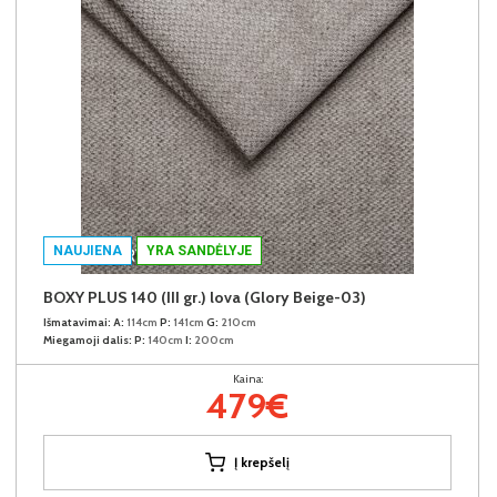
NAUJIENA
YRA SANDĖLYJE
BOXY PLUS 140 (III gr.) lova (Glory Beige-03)
Išmatavimai:
A:
114cm
P:
141cm
G:
210cm
Miegamoji dalis:
P:
140cm
I:
200cm
Kaina:
479€
Į krepšelį