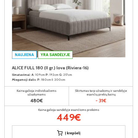
NAUJIENA
YRA SANDĖLYJE
ALICE FULL 180 (II gr.) lova (Riviera-16)
Išmatavimai:
A:
109cm
P:
192cm
G:
217cm
Miegamoji dalis:
P:
180cm
I:
200cm
Kaina galioja individualiems
Skirtumas tarp užsakomų ir sandėlyje
užsakymams
esančių prekių kainų
480€
- 31€
Kaina galioja sandėlyje esančioms prekėms
449€
Į krepšelį