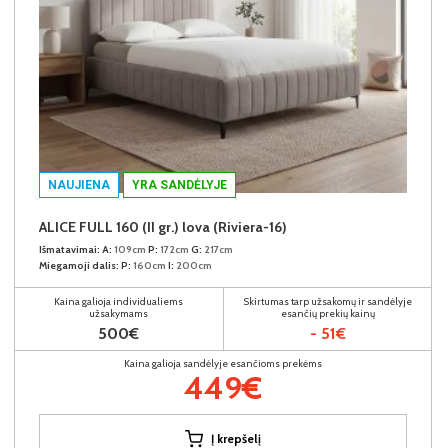
NAUJIENA
YRA SANDĖLYJE
ALICE FULL 160 (II gr.) lova (Riviera-16)
Išmatavimai:
A:
109cm
P:
172cm
G:
217cm
Miegamoji dalis:
P:
160cm
I:
200cm
Kaina galioja individualiems
Skirtumas tarp užsakomų ir sandėlyje
užsakymams
esančių prekių kainų
500€
- 51€
Kaina galioja sandėlyje esančioms prekėms
449€
Į krepšelį