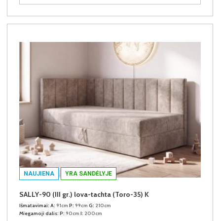
NAUJIENA
YRA SANDĖLYJE
SALLY-90 (III gr.) lova-tachta (Toro-35) K
Išmatavimai:
A:
91cm
P:
99cm
G:
210cm
Miegamoji dalis:
P:
90cm
I:
200cm