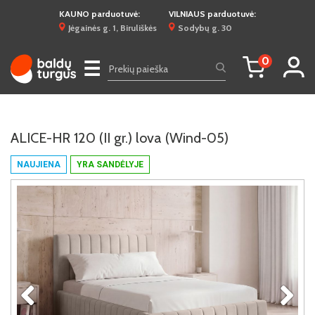
KAUNO parduotuvė:
VILNIAUS parduotuvė:
Jėgainės g. 1, Biruliškės
Sodybų g. 30
0
☰
ALICE-HR 120 (II gr.) lova (Wind-05)
NAUJIENA
YRA SANDĖLYJE