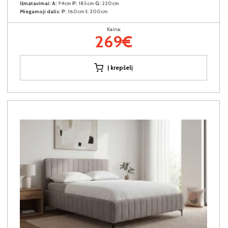
Išmatavimai:
A:
94cm
P:
185cm
G:
220cm
Miegamoji dalis:
P:
160cm
I:
200cm
Kaina:
269€
Į krepšelį