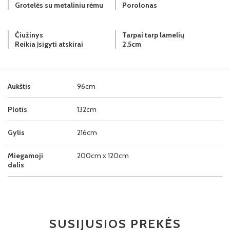
Grotelės su metaliniu rėmu
Porolonas
Čiužinys
Tarpai tarp lamelių
Reikia įsigyti atskirai
2,5cm
Aukštis
96cm
Plotis
132cm
Gylis
216cm
Miegamoji
200cm x 120cm
dalis
SUSIJUSIOS PREKĖS