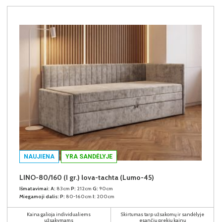
NAUJIENA
YRA SANDĖLYJE
LINO-80/160 (I gr.) lova-tachta (Lumo-45)
Išmatavimai:
A:
83cm
P:
212cm
G:
90cm
Miegamoji dalis:
P:
80-160cm
I:
200cm
Kaina galioja individualiems
Skirtumas tarp užsakomų ir sandėlyje
užsakymams
esančių prekių kainų