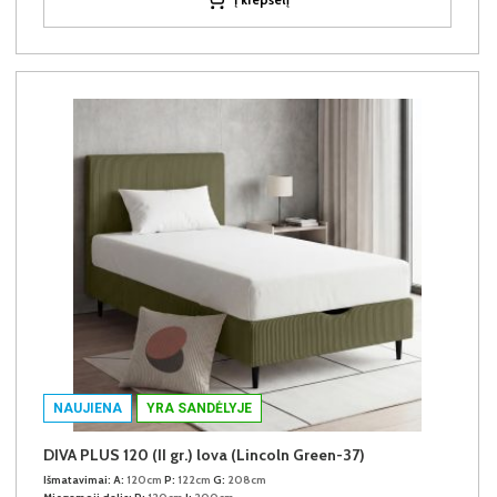
NAUJIENA
YRA SANDĖLYJE
DIVA PLUS 120 (II gr.) lova (Lincoln Green-37)
Išmatavimai:
A:
120cm
P:
122cm
G:
208cm