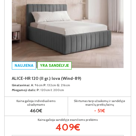
NAUJIENA
YRA SANDĖLYJE
ALICE-HR 120 (II gr.) lova (Wind-89)
Išmatavimai:
A:
96cm
P:
132cm
G:
216cm
Miegamoji dalis:
P:
120cm
I:
200cm
Kaina galioja individualiems
Skirtumas tarp užsakomų ir sandėlyje
užsakymams
esančių prekių kainų
460€
- 51€
Kaina galioja sandėlyje esančioms prekėms
409€