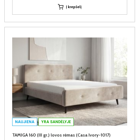
Į krepšelį
NAUJIENA
YRA SANDĖLYJE
TAMIGA 160 (III gr.) lovos rėmas (Casa Ivory-1017)