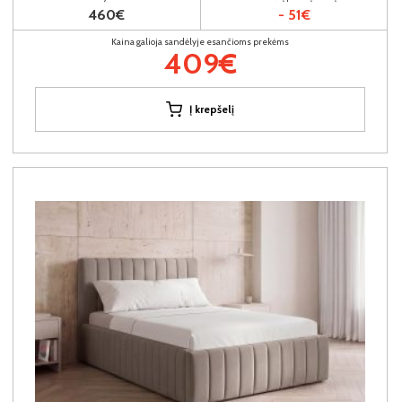
460€
- 51€
Kaina galioja sandėlyje esančioms prekėms
409€
Į krepšelį