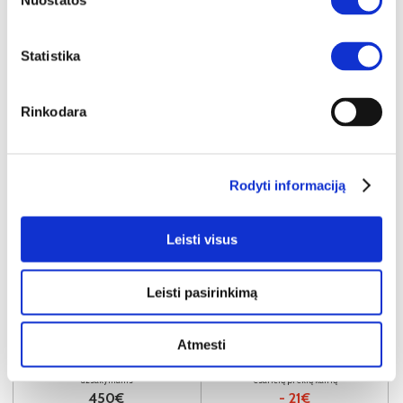
Nuostatos
Statistika
Rinkodara
Rodyti informaciją
Leisti visus
NAUJIENA
YRA SANDĖLYJE
Leisti pasirinkimą
SALLY-120 (III gr.) lova-tachta (Toro-35) D
Išmatavimai:
A:
91cm
P:
129cm
G:
210cm
Miegamoji dalis:
P:
120cm
I:
200cm
Atmesti
Kaina galioja individualiems
Skirtumas tarp užsakomų ir sandėlyje
užsakymams
esančių prekių kainų
450€
- 21€