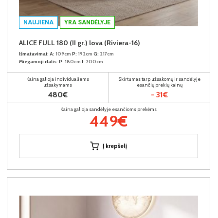
NAUJIENA
YRA SANDĖLYJE
ALICE FULL 180 (II gr.) lova (Riviera-16)
Išmatavimai:
A:
109cm
P:
192cm
G:
217cm
Miegamoji dalis:
P:
180cm
I:
200cm
Kaina galioja individualiems
Skirtumas tarp užsakomų ir sandėlyje
užsakymams
esančių prekių kainų
480€
- 31€
Kaina galioja sandėlyje esančioms prekėms
449€
Į krepšelį