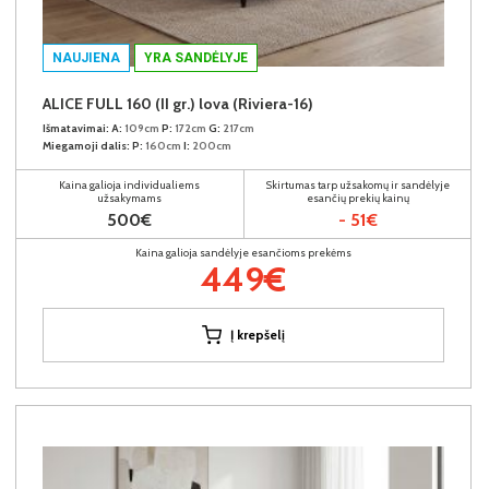
NAUJIENA
YRA SANDĖLYJE
ALICE FULL 160 (II gr.) lova (Riviera-16)
Išmatavimai:
A:
109cm
P:
172cm
G:
217cm
Miegamoji dalis:
P:
160cm
I:
200cm
Kaina galioja individualiems
Skirtumas tarp užsakomų ir sandėlyje
užsakymams
esančių prekių kainų
500€
- 51€
Kaina galioja sandėlyje esančioms prekėms
449€
Į krepšelį