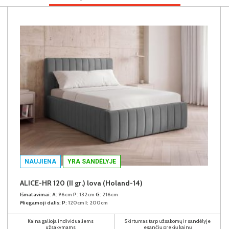
NAUJIENA
YRA SANDĖLYJE
ALICE-HR 120 (II gr.) lova (Holand-14)
Išmatavimai:
A:
96cm
P:
132cm
G:
216cm
Miegamoji dalis:
P:
120cm
I:
200cm
Kaina galioja individualiems
Skirtumas tarp užsakomų ir sandėlyje
užsakymams
esančių prekių kainų