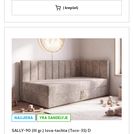
Į krepšelį
NAUJIENA
YRA SANDĖLYJE
SALLY-90 (III gr.) lova-tachta (Toro-35) D