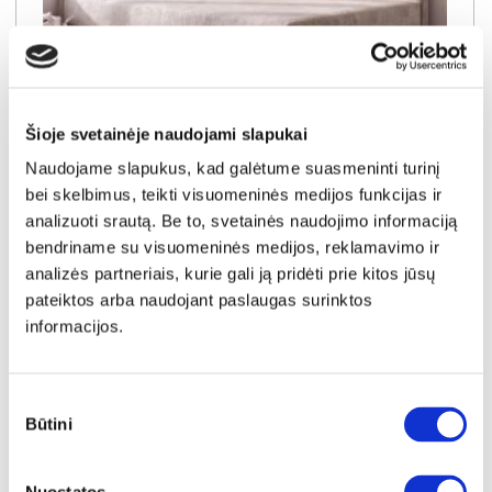
NAUJIENA
YRA SANDĖLYJE
Šioje svetainėje naudojami slapukai
Naudojame slapukus, kad galėtume suasmeninti turinį
SALLY-120 (III gr.) lova-tachta (Toro-35) K
bei skelbimus, teikti visuomeninės medijos funkcijas ir
Išmatavimai:
A:
91cm
P:
129cm
G:
210cm
analizuoti srautą. Be to, svetainės naudojimo informaciją
Miegamoji dalis:
P:
120cm
I:
200cm
bendriname su visuomeninės medijos, reklamavimo ir
Kaina galioja individualiems
Skirtumas tarp užsakomų ir sandėlyje
analizės partneriais, kurie gali ją pridėti prie kitos jūsų
užsakymams
esančių prekių kainų
450€
- 21€
pateiktos arba naudojant paslaugas surinktos
informacijos.
Kaina galioja sandėlyje esančioms prekėms
429€
Sutikimo
Į krepšelį
Būtini
pasirinkimas