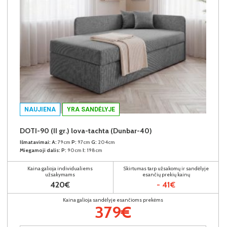
NAUJIENA
YRA SANDĖLYJE
DOTI-90 (II gr.) lova-tachta (Dunbar-40)
Išmatavimai:
A:
79cm
P:
97cm
G:
204cm
Miegamoji dalis:
P:
90cm
I:
198cm
Kaina galioja individualiems
Skirtumas tarp užsakomų ir sandėlyje
užsakymams
esančių prekių kainų
420€
- 41€
Kaina galioja sandėlyje esančioms prekėms
379€