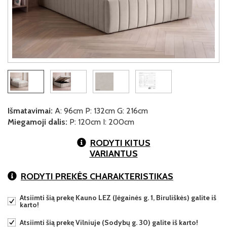
Išmatavimai:
A: 96cm P: 132cm G: 216cm
Miegamoji dalis:
P: 120cm I: 200cm
RODYTI KITUS
VARIANTUS
RODYTI PREKĖS CHARAKTERISTIKAS
Atsiimti šią prekę Kauno LEZ (Jėgainės g. 1, Biruliškės) galite iš
karto!
Atsiimti šią prekę Vilniuje (Sodybų g. 30) galite iš karto!