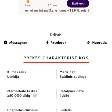
Dalintis:
Messagner
Facebook
Nuoroda
PREKĖS CHARAKTERISTIKOS
Kilmės šalis
Medžiaga
Lenkija
Baldinis audinys
Martindeilo testas
Patalynės dėžė
≥50 000 ciklų
?
1 dėžė
Pagrindas čiužiniui
Sudėtis