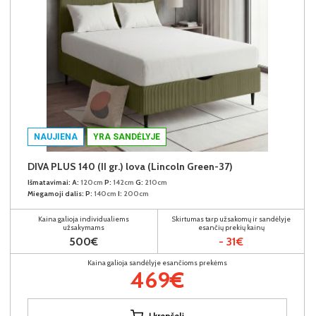
NAUJIENA
YRA SANDĖLYJE
DIVA PLUS 140 (II gr.) lova (Lincoln Green-37)
Išmatavimai:
A:
120cm
P:
142cm
G:
210cm
Miegamoji dalis:
P:
140cm
I:
200cm
Kaina galioja individualiems
Skirtumas tarp užsakomų ir sandėlyje
užsakymams
esančių prekių kainų
500€
- 31€
Kaina galioja sandėlyje esančioms prekėms
469€
Į krepšelį