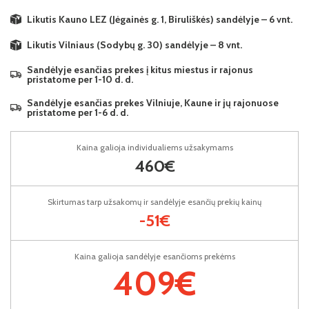
Likutis Kauno LEZ (Jėgainės g. 1, Biruliškės) sandėlyje – 6 vnt.
Likutis Vilniaus (Sodybų g. 30) sandėlyje – 8 vnt.
Sandėlyje esančias prekes į kitus miestus ir rajonus
pristatome per 1-10 d. d.
Sandėlyje esančias prekes Vilniuje, Kaune ir jų rajonuose
pristatome per 1-6 d. d.
Kaina galioja individualiems užsakymams
460€
Skirtumas tarp užsakomų ir sandėlyje esančių prekių kainų
-51€
Kaina galioja sandėlyje esančioms prekėms
409€