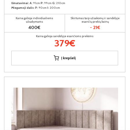
Išmatavimai:
A:
91cm
P:
99cm
G:
210cm
Miegamoji dalis:
P:
90cm
I:
200cm
Kaina galioja individualiems
Skirtumas tarp užsakomų ir sandėlyje
užsakymams
esančių prekių kainų
400€
- 21€
Kaina galioja sandėlyje esančioms prekėms
379€
Į krepšelį