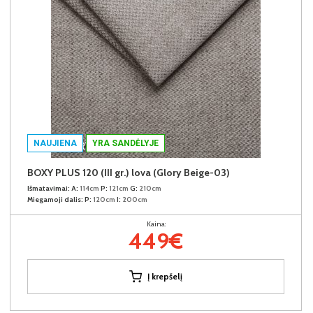
NAUJIENA
YRA SANDĖLYJE
BOXY PLUS 120 (III gr.) lova (Glory Beige-03)
Išmatavimai:
A:
114cm
P:
121cm
G:
210cm
Miegamoji dalis:
P:
120cm
I:
200cm
Kaina:
449€
Į krepšelį