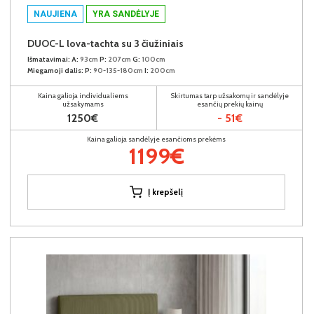
NAUJIENA
YRA SANDĖLYJE
DUOC-L lova-tachta su 3 čiužiniais
Išmatavimai:
A:
93cm
P:
207cm
G:
100cm
Miegamoji dalis:
P:
90-135-180cm
I:
200cm
Kaina galioja individualiems
Skirtumas tarp užsakomų ir sandėlyje
užsakymams
esančių prekių kainų
1250€
- 51€
Kaina galioja sandėlyje esančioms prekėms
1199€
Į krepšelį