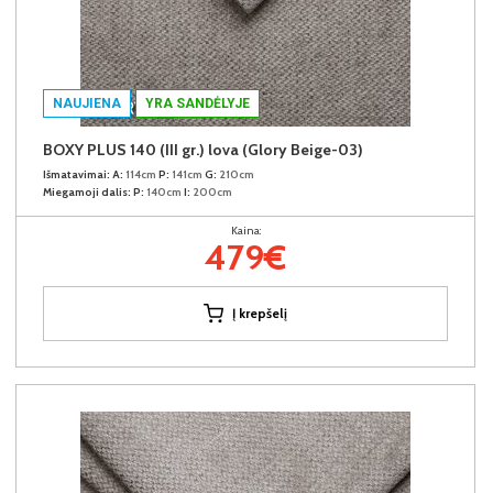
NAUJIENA
YRA SANDĖLYJE
BOXY PLUS 140 (III gr.) lova (Glory Beige-03)
Išmatavimai:
A:
114cm
P:
141cm
G:
210cm
Miegamoji dalis:
P:
140cm
I:
200cm
Kaina:
479€
Į krepšelį