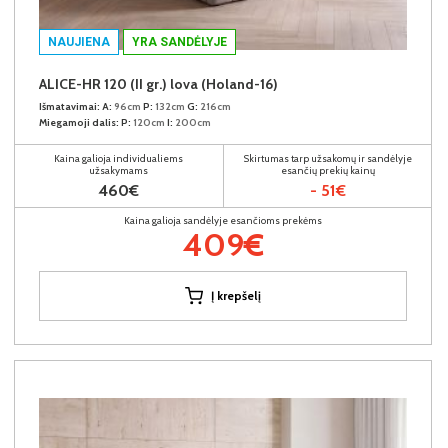
NAUJIENA
YRA SANDĖLYJE
ALICE-HR 120 (II gr.) lova (Holand-16)
Išmatavimai:
A:
96cm
P:
132cm
G:
216cm
Miegamoji dalis:
P:
120cm
I:
200cm
Kaina galioja individualiems
Skirtumas tarp užsakomų ir sandėlyje
užsakymams
esančių prekių kainų
460€
- 51€
Kaina galioja sandėlyje esančioms prekėms
409€
Į krepšelį