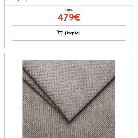
Kaina:
479€
Į krepšelį