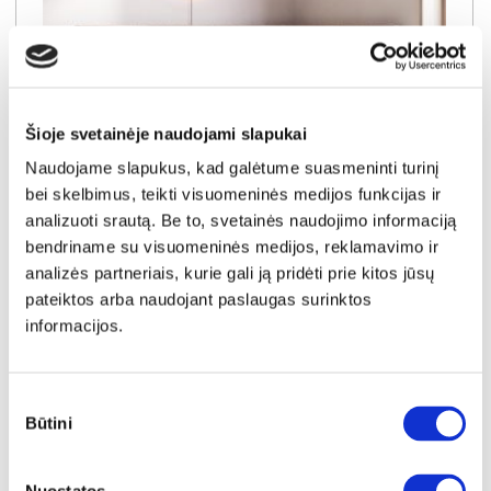
Šioje svetainėje naudojami slapukai
Naudojame slapukus, kad galėtume suasmeninti turinį
bei skelbimus, teikti visuomeninės medijos funkcijas ir
analizuoti srautą. Be to, svetainės naudojimo informaciją
NAUJIENA
YRA SANDĖLYJE
bendriname su visuomeninės medijos, reklamavimo ir
analizės partneriais, kurie gali ją pridėti prie kitos jūsų
SALLY-90 (III gr.) lova-tachta (Toro-35) D
pateiktos arba naudojant paslaugas surinktos
Išmatavimai:
A:
91cm
P:
99cm
G:
210cm
informacijos.
Miegamoji dalis:
P:
90cm
I:
200cm
Kaina galioja individualiems
Skirtumas tarp užsakomų ir sandėlyje
užsakymams
esančių prekių kainų
400€
- 21€
Sutikimo
Būtini
pasirinkimas
Kaina galioja sandėlyje esančioms prekėms
379€