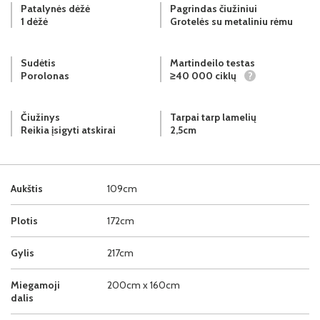
Patalynės dėžė
Pagrindas čiužiniui
1 dėžė
Grotelės su metaliniu rėmu
Sudėtis
Martindeilo testas
Porolonas
≥40 000 ciklų
?
Čiužinys
Tarpai tarp lamelių
Reikia įsigyti atskirai
2,5cm
Aukštis
109cm
Plotis
172cm
Gylis
217cm
Miegamoji
200cm x 160cm
dalis