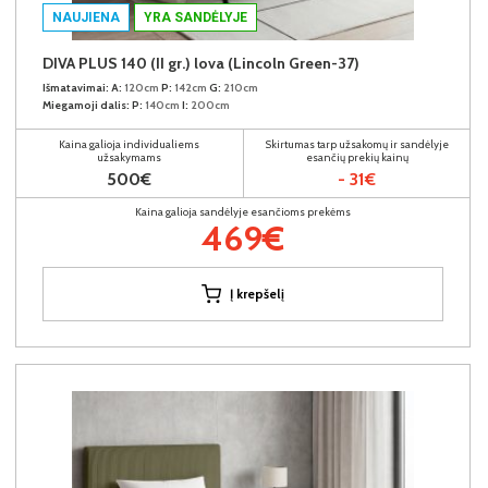
NAUJIENA
YRA SANDĖLYJE
DIVA PLUS 140 (II gr.) lova (Lincoln Green-37)
Išmatavimai:
A:
120cm
P:
142cm
G:
210cm
Miegamoji dalis:
P:
140cm
I:
200cm
Kaina galioja individualiems
Skirtumas tarp užsakomų ir sandėlyje
užsakymams
esančių prekių kainų
500€
- 31€
Kaina galioja sandėlyje esančioms prekėms
469€
Į krepšelį