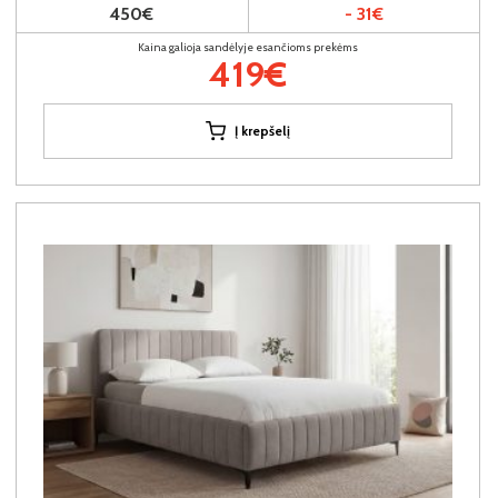
450€
- 31€
Kaina galioja sandėlyje esančioms prekėms
419€
Į krepšelį