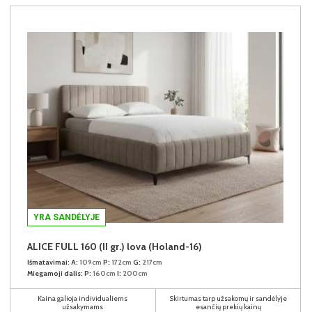
YRA SANDĖLYJE
ALICE FULL 160 (II gr.) lova (Holand-16)
Išmatavimai:
A:
109cm
P:
172cm
G:
217cm
Miegamoji dalis:
P:
160cm
I:
200cm
Kaina galioja individualiems
Skirtumas tarp užsakomų ir sandėlyje
užsakymams
esančių prekių kainų