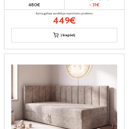
480€
- 31€
Kaina galioja sandėlyje esančioms prekėms
449€
Į krepšelį