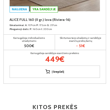
NAUJIENA
YRA SANDĖLYJE
ALICE FULL 160 (II gr.) lova (Riviera-16)
Išmatavimai:
A:
109cm
P:
172cm
G:
217cm
Miegamoji dalis:
P:
160cm
I:
200cm
Kaina galioja individualiems
Skirtumas tarp užsakomų ir sandėlyje
užsakymams
esančių prekių kainų
500€
- 51€
Kaina galioja sandėlyje esančioms prekėms
449€
Į krepšelį
KITOS PREKĖS