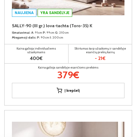
NAUJIENA
YRA SANDĖLYJE
SALLY-90 (III gr.) lova-tachta (Toro-35) K
Išmatavimai:
A:
91cm
P:
99cm
G:
210cm
Miegamoji dalis:
P:
90cm
I:
200cm
Kaina galioja individualiems
Skirtumas tarp užsakomų ir sandėlyje
užsakymams
esančių prekių kainų
400€
- 21€
Kaina galioja sandėlyje esančioms prekėms
379€
Į krepšelį