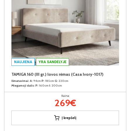
NAUJIENA
YRA SANDĖLYJE
TAMIGA 160 (III gr.) lovos rėmas (Casa Ivory-1017)
Išmatavimai:
A:
94cm
P:
185cm
G:
220cm
Miegamoji dalis:
P:
160cm
I:
200cm
Kaina:
269€
Į krepšelį