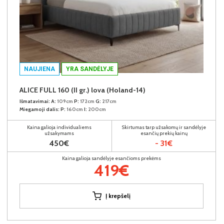
NAUJIENA
YRA SANDĖLYJE
ALICE FULL 160 (II gr.) lova (Holand-14)
Išmatavimai:
A:
109cm
P:
172cm
G:
217cm
Miegamoji dalis:
P:
160cm
I:
200cm
Kaina galioja individualiems
Skirtumas tarp užsakomų ir sandėlyje
užsakymams
esančių prekių kainų
450€
- 31€
Kaina galioja sandėlyje esančioms prekėms
419€
Į krepšelį