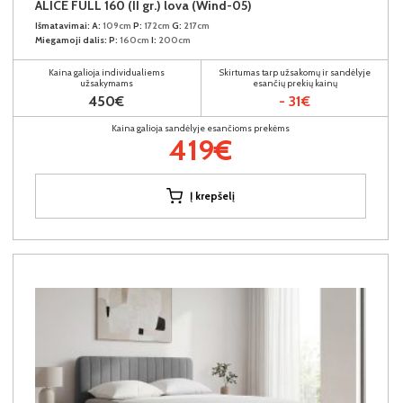
ALICE FULL 160 (II gr.) lova (Wind-05)
Išmatavimai:
A:
109cm
P:
172cm
G:
217cm
Miegamoji dalis:
P:
160cm
I:
200cm
Kaina galioja individualiems
Skirtumas tarp užsakomų ir sandėlyje
užsakymams
esančių prekių kainų
450€
- 31€
Kaina galioja sandėlyje esančioms prekėms
419€
Į krepšelį