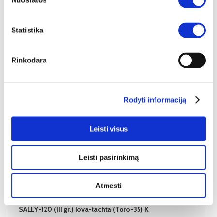
Nuostatos
Į krepšelį
Statistika
Rinkodara
Rodyti informaciją
Leisti visus
Leisti pasirinkimą
Atmesti
NAUJIENA
YRA SANDĖLYJE
SALLY-120 (III gr.) lova-tachta (Toro-35) K