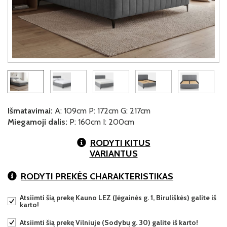
Išmatavimai:
A: 109cm P: 172cm G: 217cm
Miegamoji dalis:
P: 160cm I: 200cm
RODYTI KITUS
VARIANTUS
RODYTI PREKĖS CHARAKTERISTIKAS
Atsiimti šią prekę Kauno LEZ (Jėgainės g. 1, Biruliškės) galite iš
karto!
Atsiimti šią prekę Vilniuje (Sodybų g. 30) galite iš karto!