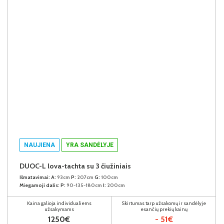
NAUJIENA
YRA SANDĖLYJE
DUOC-L lova-tachta su 3 čiužiniais
Išmatavimai:
A:
93cm
P:
207cm
G:
100cm
Miegamoji dalis:
P:
90-135-180cm
I:
200cm
Kaina galioja individualiems
Skirtumas tarp užsakomų ir sandėlyje
užsakymams
esančių prekių kainų
1250€
- 51€