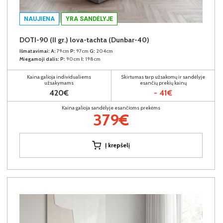
NAUJIENA
YRA SANDĖLYJE
DOTI-90 (II gr.) lova-tachta (Dunbar-40)
Išmatavimai:
A:
79cm
P:
97cm
G:
204cm
Miegamoji dalis:
P:
90cm
I:
198cm
Kaina galioja individualiems
Skirtumas tarp užsakomų ir sandėlyje
užsakymams
esančių prekių kainų
420€
- 41€
Kaina galioja sandėlyje esančioms prekėms
379€
Į krepšelį