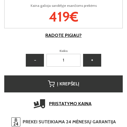
Kaina galioja sandėlyje esančioms prekėms
419€
RADOTE PIGIAU?
Kiekis:
−
+
Į KREPŠELĮ
PRISTATYMO KAINA
PREKEI SUTEIKIAMA 24 MĖNESIŲ GARANTIJA