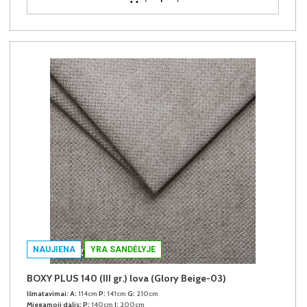
NAUJIENA
YRA SANDĖLYJE
BOXY PLUS 140 (III gr.) lova (Glory Beige-03)
Išmatavimai:
A:
114cm
P:
141cm
G:
210cm
Miegamoji dalis:
P:
140cm
I:
200cm