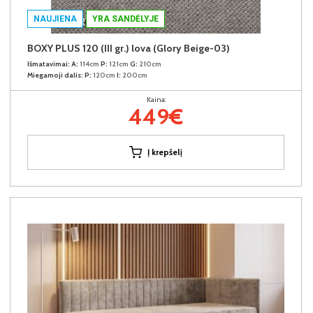
NAUJIENA
YRA SANDĖLYJE
BOXY PLUS 120 (III gr.) lova (Glory Beige-03)
Išmatavimai:
A:
114cm
P:
121cm
G:
210cm
Miegamoji dalis:
P:
120cm
I:
200cm
Kaina:
449€
Į krepšelį