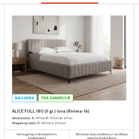
NAUJIENA
YRA SANDĖLYJE
ALICE FULL 180 (II gr.) lova (Riviera-16)
Išmatavimai:
A:
109cm
P:
192cm
G:
217cm
Miegamoji dalis:
P:
180cm
I:
200cm
Kaina galioja individualiems
Skirtumas tarp užsakomų ir sandėlyje
užsakymams
esančių prekių kainų