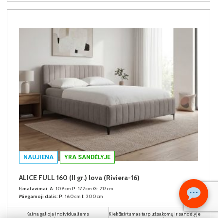
NAUJIENA
YRA SANDĖLYJE
ALICE FULL 160 (II gr.) lova (Riviera-16)
Išmatavimai:
A:
109cm
P:
172cm
G:
217cm
Miegamoji dalis:
P:
160cm
I:
200cm
Kaina galioja individualiems
Skirtumas tarp užsakomų ir sandėlyje
Kiekis: