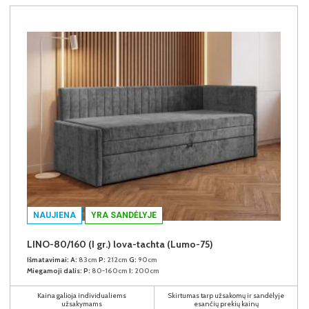
NAUJIENA
YRA SANDĖLYJE
LINO-80/160 (I gr.) lova-tachta (Lumo-75)
Išmatavimai:
A:
83cm
P:
212cm
G:
90cm
Miegamoji dalis:
P:
80-160cm
I:
200cm
Kaina galioja individualiems
Skirtumas tarp užsakomų ir sandėlyje
užsakymams
esančių prekių kainų