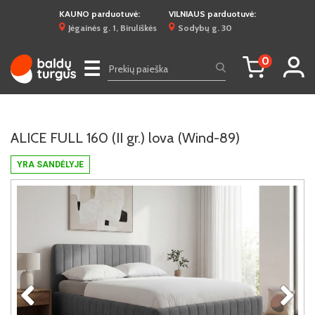
KAUNO parduotuvė:
VILNIAUS parduotuvė:
Jėgainės g. 1, Biruliškės
Sodybų g. 30
0
☰
ALICE FULL 160 (II gr.) lova (Wind-89)
YRA SANDĖLYJE