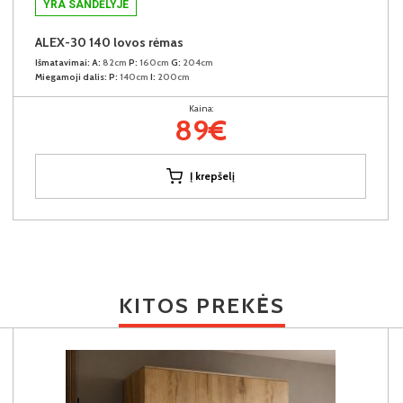
YRA SANDĖLYJE
ALEX-30 140 lovos rėmas
Išmatavimai:
A:
82cm
P:
160cm
G:
204cm
Miegamoji dalis:
P:
140cm
I:
200cm
Kaina:
89€
Į krepšelį
KITOS PREKĖS