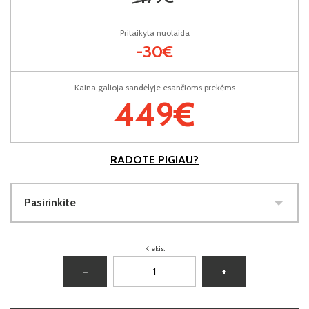
Pritaikyta nuolaida
-30€
Kaina galioja sandėlyje esančioms prekėms
449€
RADOTE PIGIAU?
Pasirinkite
Kiekis:
−
+