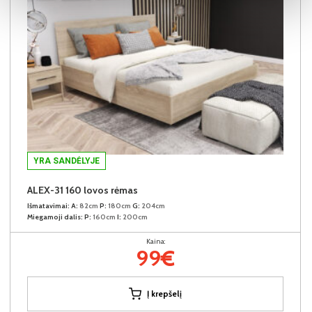
YRA SANDĖLYJE
ALEX-31 160 lovos rėmas
Išmatavimai:
A:
82cm
P:
180cm
G:
204cm
Miegamoji dalis:
P:
160cm
I:
200cm
Kaina:
99€
Į krepšelį