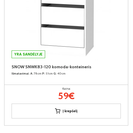
YRA SANDĖLYJE
SNOW SNWK83-120 komoda-konteineris
Išmatavimai:
A:
78cm
P:
51cm
G:
40cm
Kaina:
59€
Į krepšelį