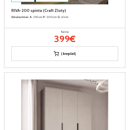
RIVA-200 spinta (Craft Zloty)
Išmatavimai:
A:
245cm
P:
200cm
G:
61cm
Kaina:
399€
Į krepšelį