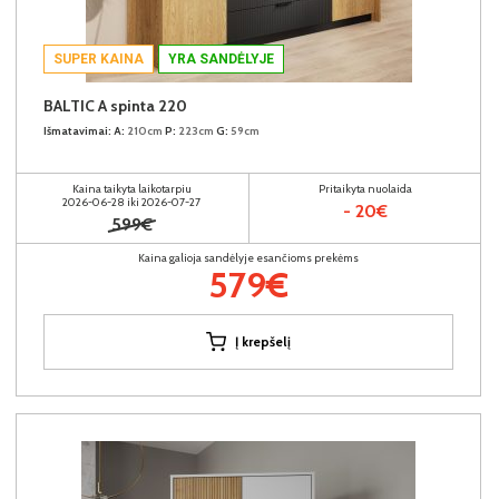
SUPER KAINA
YRA SANDĖLYJE
BALTIC A spinta 220
Išmatavimai:
A:
210cm
P:
223cm
G:
59cm
Kaina taikyta laikotarpiu
Pritaikyta nuolaida
2026-06-28 iki 2026-07-27
- 20€
599€
Kaina galioja sandėlyje esančioms prekėms
579€
Į krepšelį