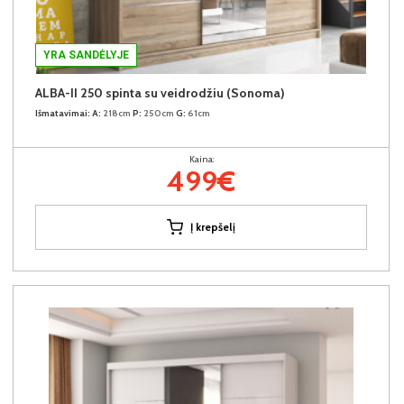
YRA SANDĖLYJE
ALBA-II 250 spinta su veidrodžiu (Sonoma)
Išmatavimai:
A:
218cm
P:
250cm
G:
61cm
Kaina:
499€
Į krepšelį