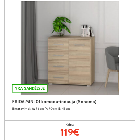
YRA SANDĖLYJE
FRIDA MINI 01 komoda-indauja (Sonoma)
Išmatavimai:
A:
96cm
P:
90cm
G:
45cm
Kaina:
119€