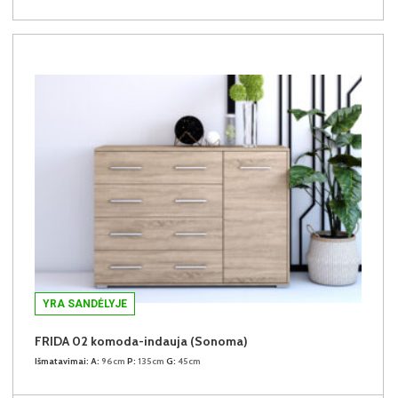
YRA SANDĖLYJE
FRIDA 02 komoda-indauja (Sonoma)
Išmatavimai:
A:
96cm
P:
135cm
G:
45cm