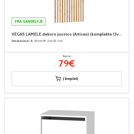
YRA SANDĖLYJE
VEGAS LAMELE dekoro juostos (Artisan) (komplekte 13vnt.)
Išmatavimai:
A:
181cm
P:
2cm
G:
1cm
Kaina:
79€
Į krepšelį