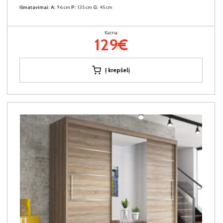
Išmatavimai:
A:
96cm
P:
135cm
G:
45cm
Kaina:
129€
Į krepšelį