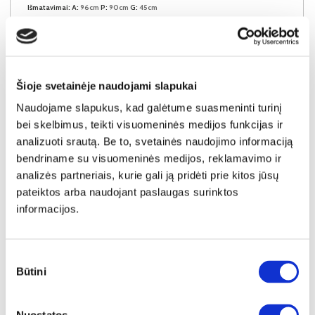
Išmatavimai:
A:
96cm
P:
90cm
G:
45cm
Kaina:
119€
Šioje svetainėje naudojami slapukai
Į krepšelį
Naudojame slapukus, kad galėtume suasmeninti turinį
bei skelbimus, teikti visuomeninės medijos funkcijas ir
analizuoti srautą. Be to, svetainės naudojimo informaciją
bendriname su visuomeninės medijos, reklamavimo ir
analizės partneriais, kurie gali ją pridėti prie kitos jūsų
pateiktos arba naudojant paslaugas surinktos
informacijos.
Sutikimo
Būtini
pasirinkimas