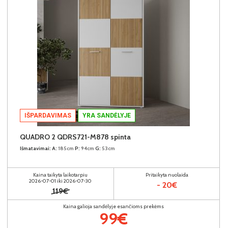
IŠPARDAVIMAS
YRA SANDĖLYJE
QUADRO 2 QDRS721-M878 spinta
Išmatavimai:
A:
185cm
P:
94cm
G:
53cm
Kaina taikyta laikotarpiu
Pritaikyta nuolaida
2026-07-01 iki 2026-07-30
- 20€
119€
Kaina galioja sandėlyje esančioms prekėms
99€