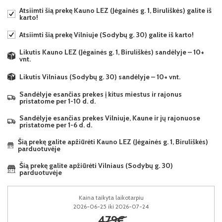
Atsiimti šią prekę Kauno LEZ (Jėgainės g. 1, Biruliškės) galite iš
karto!
Atsiimti šią prekę Vilniuje (Sodybų g. 30) galite iš karto!
Likutis Kauno LEZ (Jėgainės g. 1, Biruliškės) sandėlyje – 10+
vnt.
Likutis Vilniaus (Sodybų g. 30) sandėlyje – 10+ vnt.
Sandėlyje esančias prekes į kitus miestus ir rajonus
pristatome per 1-10 d. d.
Sandėlyje esančias prekes Vilniuje, Kaune ir jų rajonuose
pristatome per 1-6 d. d.
Šią prekę galite apžiūrėti Kauno LEZ (Jėgainės g. 1, Biruliškės)
parduotuvėje
Šią prekę galite apžiūrėti Vilniaus (Sodybų g. 30)
parduotuvėje
Kaina taikyta laikotarpiu
2026-06-25 iki 2026-07-24
479€