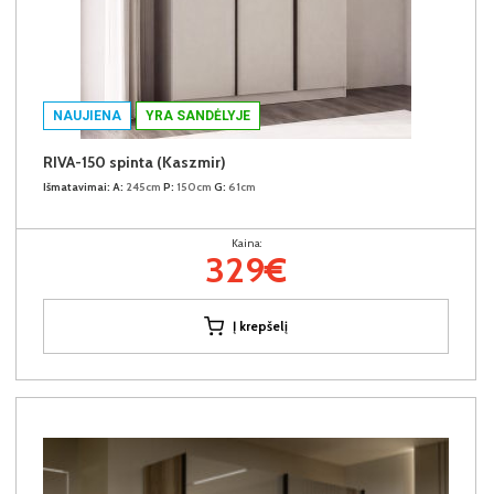
NAUJIENA
YRA SANDĖLYJE
RIVA-150 spinta (Kaszmir)
Išmatavimai:
A:
245cm
P:
150cm
G:
61cm
Kaina:
329€
Į krepšelį