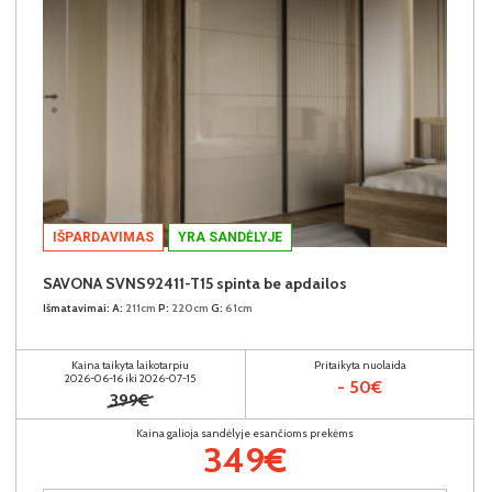
IŠPARDAVIMAS
YRA SANDĖLYJE
SAVONA SVNS92411-T15 spinta be apdailos
Išmatavimai:
A:
211cm
P:
220cm
G:
61cm
Kaina taikyta laikotarpiu
Pritaikyta nuolaida
2026-06-16 iki 2026-07-15
- 50€
399€
Kaina galioja sandėlyje esančioms prekėms
349€