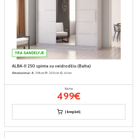
YRA SANDĖLYJE
ALBA-II 250 spinta su veidrodžiu (Balta)
Išmatavimai:
A:
218cm
P:
250cm
G:
61cm
Kaina:
499€
Į krepšelį