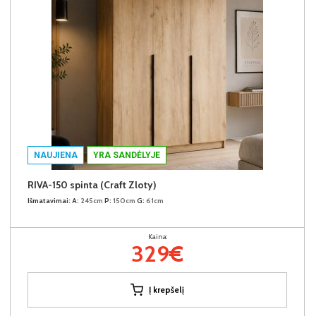
NAUJIENA
YRA SANDĖLYJE
RIVA-150 spinta (Craft Zloty)
Išmatavimai:
A:
245cm
P:
150cm
G:
61cm
Kaina:
329€
Į krepšelį