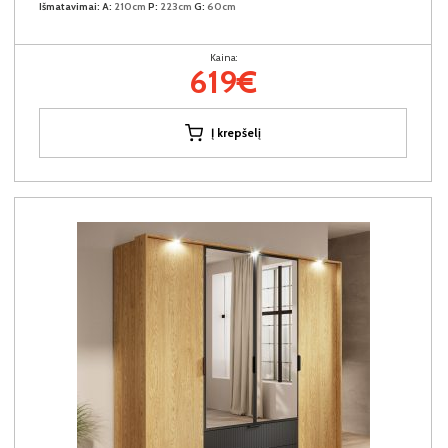
Išmatavimai:
A:
210cm
P:
223cm
G:
60cm
Kaina:
619€
Į krepšelį