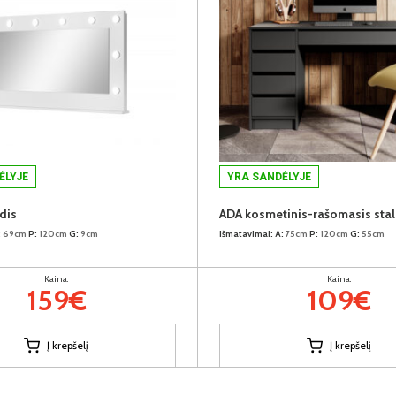
ĖLYJE
YRA SANDĖLYJE
dis
:
69cm
P:
120cm
G:
9cm
Išmatavimai:
A:
75cm
P:
120cm
G:
55cm
Kaina:
Kaina:
159€
109€
Į krepšelį
Į krepšelį