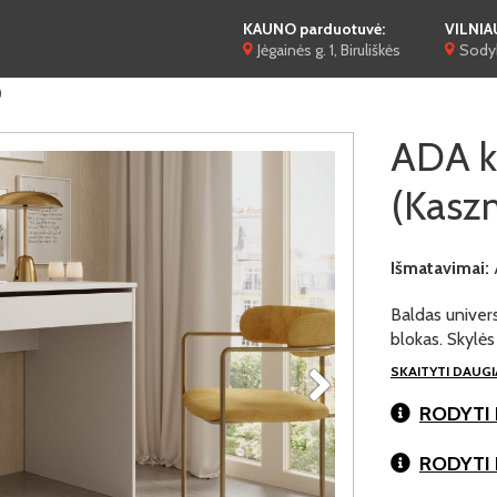
KAUNO parduotuvė:
VILNIA
Jėgainės g. 1, Biruliškės
Sodyb
)
ADA k
(Kaszm
Išmatavimai:
Baldas universa
blokas. Skylė
SKAITYTI DAUG
RODYTI 
RODYTI