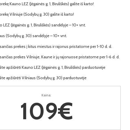
prekę Kauno LEZ (Jėgainės g. 1, Biruliškės) galite iš karto!
 prekę Vilniuje (Sodybų g. 30) galite iš karto!
o LEZ (Jėgainės g. 1, Biruliškės) sandėlyje – 10+ vnt.
iaus (Sodybų g. 30) sandėlyje – 10+ vnt.
ančias prekes į kitus miestus ir rajonus pristatome per 1-10 d. d.
ančias prekes Vilniuje, Kaune ir jų rajonuose pristatome per 1-6 d. d.
lite apžiūrėti Kauno LEZ (Jėgainės g. 1, Biruliškės) parduotuvėje
lite apžiūrėti Vilniaus (Sodybų g. 30) parduotuvėje
Kaina:
109€