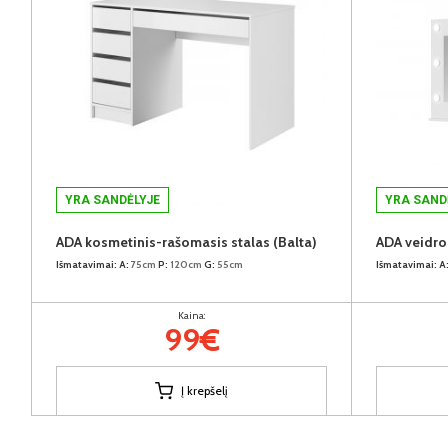
YRA SANDĖLYJE
YRA SAND
ADA kosmetinis-rašomasis stalas (Balta)
ADA veidro
Išmatavimai:
A:
75cm
P:
120cm
G:
55cm
Išmatavimai:
A
Kaina:
99€
Į krepšelį