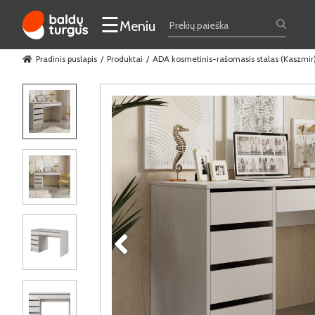
☰
Meniu
Pradinis puslapis
Produktai
ADA kosmetinis-rašomasis stalas (Kaszmir