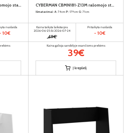
CYBERMAN CBMN131-Z12M rašomojo stalo kojos
CYBERMAN CBMN181-Z13M rašomojo stalo kojos
Išmatavimai:
A:
74cm
P:
179cm
G:
71cm
ikyta nuolaida
Kaina taikyta laikotarpiu
Pritaikyta nuolaida
2026-06-25 iki 2026-07-24
- 10€
- 10€
49€
 prekėms
Kaina galioja sandėlyje esančioms prekėms
39€
Į krepšelį