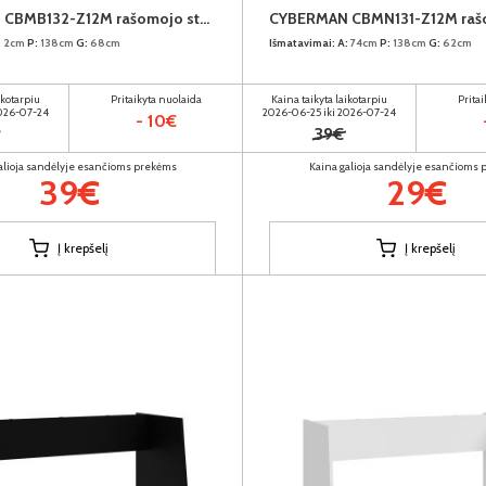
CYBERMAN CBMB132-Z12M rašomojo stalo stalviršis
:
2cm
P:
138cm
G:
68cm
Išmatavimai:
A:
74cm
P:
138cm
G:
62cm
ikotarpiu
Pritaikyta nuolaida
Kaina taikyta laikotarpiu
Prita
2026-07-24
2026-06-25 iki 2026-07-24
- 10€
39€
alioja sandėlyje esančioms prekėms
Kaina galioja sandėlyje esančioms
39€
29€
Į krepšelį
Į krepšelį