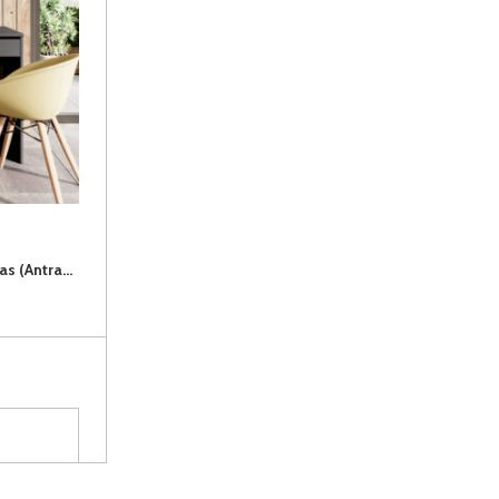
ADA kosmetinis-rašomasis stalas (Antracyt)