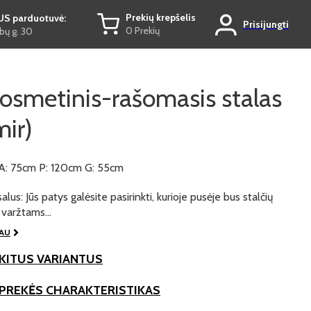
Prekių krepšelis
US parduotuvė:
Prisijungti
0 Prekių
ų g. 30
osmetinis-rašomasis stalas
ir)
A: 75cm P: 120cm G: 55cm
lus: Jūs patys galėsite pasirinkti, kurioje pusėje bus stalčių
s varžtams…
IAU
KITUS VARIANTUS
 PREKĖS CHARAKTERISTIKAS