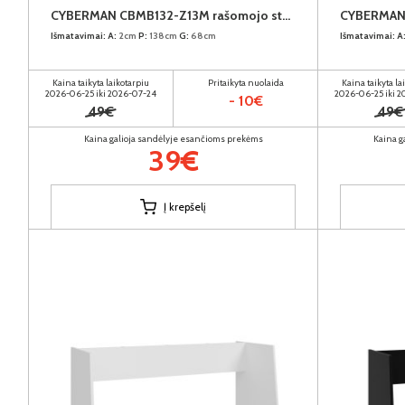
CYBERMAN CBMB132-Z13M rašomojo stalo stalviršis
Išmatavimai:
A:
2cm
P:
138cm
G:
68cm
Išmatavimai:
A
Kaina taikyta laikotarpiu
Pritaikyta nuolaida
Kaina taikyta la
2026-06-25 iki 2026-07-24
2026-06-25 iki 
- 10€
49€
49€
Kaina galioja sandėlyje esančioms prekėms
Kaina g
39€
Į krepšelį