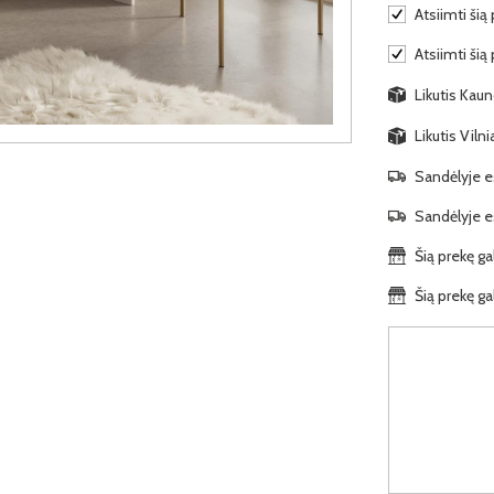
Atsiimti šią 
Atsiimti šią
Likutis Kaun
Likutis Viln
Sandėlyje es
Sandėlyje es
Šią prekę ga
Šią prekę ga