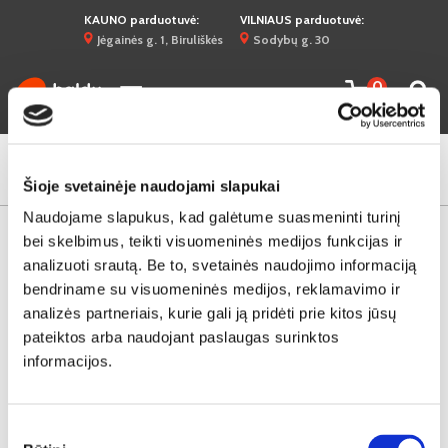
KAUNO parduotuvė:
VILNIAUS parduotuvė:
Jėgainės g. 1, Biruliškės
Sodybų g. 30
0
☰
Šioje svetainėje naudojami slapukai
MINKŠTŲ BALDŲ KOMPLEKTAI
Naudojame slapukus, kad galėtume suasmeninti turinį
KEISTI FILTRUS:
bei skelbimus, teikti visuomeninės medijos funkcijas ir
analizuoti srautą. Be to, svetainės naudojimo informaciją
Rodyti po:
bendriname su visuomeninės medijos, reklamavimo ir
Rikiavimas:
20
analizės partneriais, kurie gali ją pridėti prie kitos jūsų
pateiktos arba naudojant paslaugas surinktos
informacijos.
Produktų nerasta.
Sutikimo