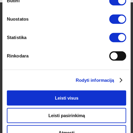
Būtini
pasirinkimas
Nuostatos
Statistika
D.U.K.
Garantija / Grąžinimas
Rinkodara
Pristatymo kaina
Kontaktai
Rodyti informaciją
Garantinio aptarnavimo forma
Leisti visus
BALDŲ NUOMA
Lizingas
Leisti pasirinkimą
Karjera
Atmesti