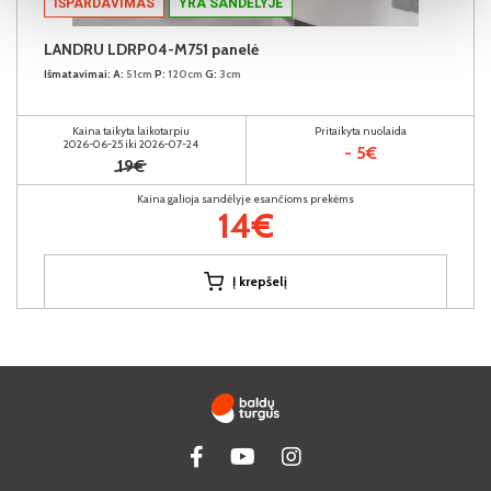
IŠPARDAVIMAS
YRA SANDĖLYJE
LANDRU LDRP04-M751 panelė
Išmatavimai:
A:
51cm
P:
120cm
G:
3cm
Kaina taikyta laikotarpiu
Pritaikyta nuolaida
2026-06-25 iki 2026-07-24
- 5€
19€
Kaina galioja sandėlyje esančioms prekėms
14€
Į krepšelį