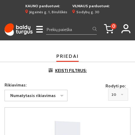
KAUNO parduotuvė:
VILNIAUS parduotuvė:
Jėgainės g. 1, Biruliškės
Sodybų g. 30
0
☰
PRIEDAI
KEISTI FILTRUS:
Rikiavimas:
Rodyti po:
20
Numatytasis rikiavimas