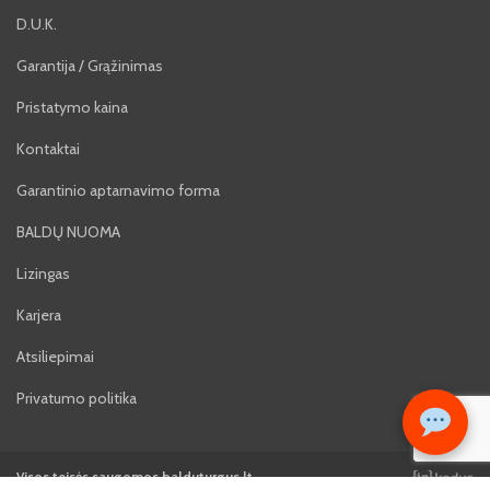
D.U.K.
Garantija / Grąžinimas
Pristatymo kaina
Kontaktai
Garantinio aptarnavimo forma
BALDŲ NUOMA
Lizingas
Karjera
Atsiliepimai
Privatumo politika
Visos teisės saugomos balduturgus.lt