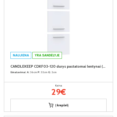
NAUJIENA
YRA SANDĖLYJE
CANDLEKEEP CDKF03-120 durys pastatomai lentynai (3vnt.)
Išmatavimai:
A:
36cm
P:
32cm
G:
2cm
Kaina:
29€
Į krepšelį