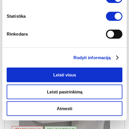
14€
Kaina galioja sandėlyje esančioms prekėms
9€
Statistika
Į krepšelį
Rinkodara
Rodyti informaciją
Leisti visus
Leisti pasirinkimą
Atmesti