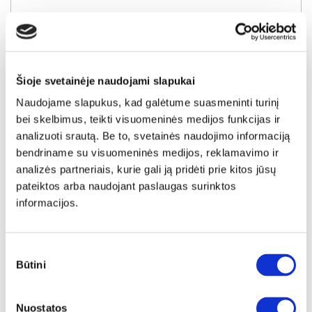
Šioje svetainėje naudojami slapukai
Naudojame slapukus, kad galėtume suasmeninti turinį
bei skelbimus, teikti visuomeninės medijos funkcijas ir
analizuoti srautą. Be to, svetainės naudojimo informaciją
bendriname su visuomeninės medijos, reklamavimo ir
analizės partneriais, kurie gali ją pridėti prie kitos jūsų
pateiktos arba naudojant paslaugas surinktos
informacijos.
IŠPARDAVIMAS
YRA SANDĖLYJE
POLYPODY FRP051-904 vazonas
Sutikimo
Išmatavimai:
A:
24cm
P:
47cm
G:
22cm
Būtini
pasirinkimas
Kaina taikyta laikotarpiu
Pritaikyta nuolaida
2026-06-25 iki 2026-07-24
- 5€
Nuostatos