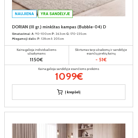
NAUJIENA
YRA SANDĖLYJE
DORIAN (III gr.) minkštas kampas (Bubble-04) D
Išmatavimai:
A:
90-100cm
P:
263cm
G:
170-235cm
Miegamoji dalis:
P:
128cm
I:
205cm
Kaina galioja individualiems
Skirtumas tarp užsakomų ir sandėlyje
užsakymams
esančių prekių kainų
1150€
- 51€
Kaina galioja sandėlyje esančioms prekėms
1099€
Į krepšelį