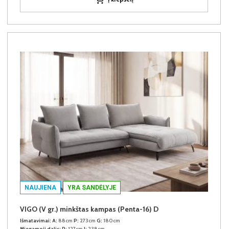
NAUJIENA
YRA SANDĖLYJE
VIGO (V gr.) minkštas kampas (Penta-16) D
Išmatavimai:
A:
88cm
P:
273cm
G:
180cm
Miegamoji dalis:
P:
127cm
I:
238cm