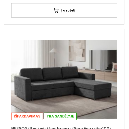
Į krepšelį
IŠPARDAVIMAS
YRA SANDĖLYJE
NEESON (II gr.) minkštas kampas (Soro Antracite-100)