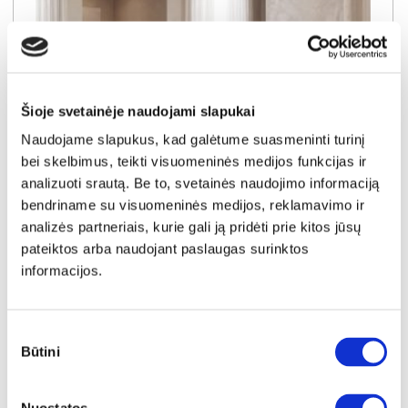
Šioje svetainėje naudojami slapukai
Naudojame slapukus, kad galėtume suasmeninti turinį
bei skelbimus, teikti visuomeninės medijos funkcijas ir
analizuoti srautą. Be to, svetainės naudojimo informaciją
bendriname su visuomeninės medijos, reklamavimo ir
NAUJIENA
YRA SANDĖLYJE
analizės partneriais, kurie gali ją pridėti prie kitos jūsų
pateiktos arba naudojant paslaugas surinktos
GIOVANNI-S (I gr.) minkštas kampas su elektrine funkcija (Aphrodite-21) D
informacijos.
Išmatavimai:
A:
88-102cm
P:
271cm
G:
176cm
Miegamoji dalis:
P:
90cm
I:
218cm
Kaina galioja individualiems
Skirtumas tarp užsakomų ir sandėlyje
Sutikimo
užsakymams
esančių prekių kainų
Būtini
pasirinkimas
1500€
- 101€
Kaina galioja sandėlyje esančioms prekėms
1399€