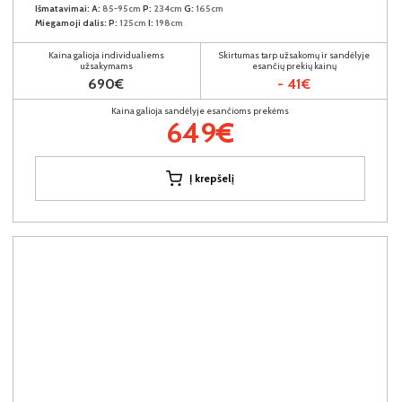
Išmatavimai:
A:
85-95cm
P:
234cm
G:
165cm
Miegamoji dalis:
P:
125cm
I:
198cm
Kaina galioja individualiems
Skirtumas tarp užsakomų ir sandėlyje
užsakymams
esančių prekių kainų
690€
- 41€
Kaina galioja sandėlyje esančioms prekėms
649€
Į krepšelį