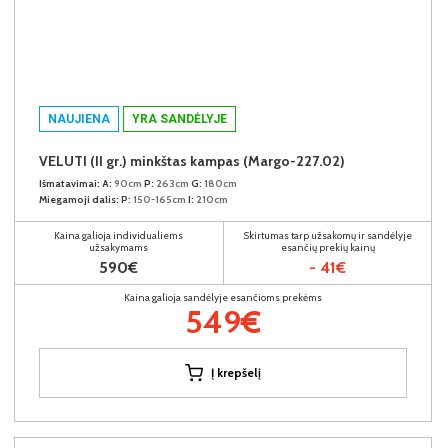
NAUJIENA
YRA SANDĖLYJE
VELUTI (II gr.) minkštas kampas (Margo-227.02)
Išmatavimai:
A:
90cm
P:
263cm
G:
180cm
Miegamoji dalis:
P:
150-165cm
I:
210cm
Kaina galioja individualiems
Skirtumas tarp užsakomų ir sandėlyje
užsakymams
esančių prekių kainų
590€
- 41€
Kaina galioja sandėlyje esančioms prekėms
549€
Į krepšelį