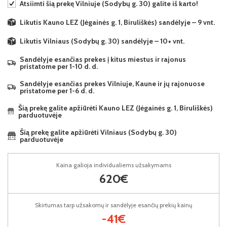
Atsiimti šią prekę Vilniuje (Sodybų g. 30) galite iš karto!
Likutis Kauno LEZ (Jėgainės g. 1, Biruliškės) sandėlyje – 9 vnt.
Likutis Vilniaus (Sodybų g. 30) sandėlyje – 10+ vnt.
Sandėlyje esančias prekes į kitus miestus ir rajonus
pristatome per 1-10 d. d.
Sandėlyje esančias prekes Vilniuje, Kaune ir jų rajonuose
pristatome per 1-6 d. d.
Šią prekę galite apžiūrėti Kauno LEZ (Jėgainės g. 1, Biruliškės)
parduotuvėje
Šią prekę galite apžiūrėti Vilniaus (Sodybų g. 30)
parduotuvėje
Kaina galioja individualiems užsakymams
620€
Skirtumas tarp užsakomų ir sandėlyje esančių prekių kainų
-41€