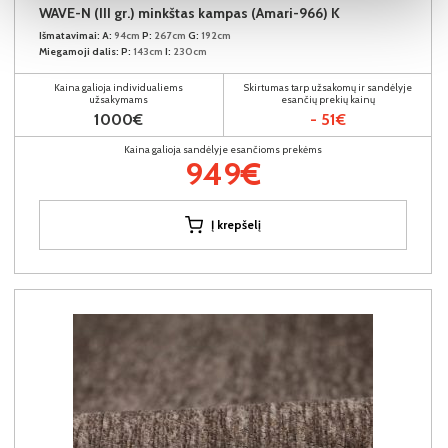
WAVE-N (III gr.) minkštas kampas (Amari-966) K
Išmatavimai:
A:
94cm
P:
267cm
G:
192cm
Miegamoji dalis:
P:
143cm
I:
230cm
Kaina galioja individualiems
Skirtumas tarp užsakomų ir sandėlyje
užsakymams
esančių prekių kainų
1000€
- 51€
Kaina galioja sandėlyje esančioms prekėms
949€
Į krepšelį