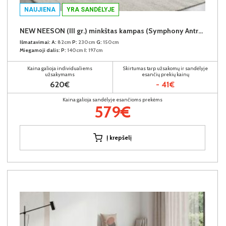
NAUJIENA
YRA SANDĖLYJE
NEW NEESON (III gr.) minkštas kampas (Symphony Antracite-20)
Išmatavimai:
A:
82cm
P:
230cm
G:
150cm
Miegamoji dalis:
P:
140cm
I:
197cm
Kaina galioja individualiems
Skirtumas tarp užsakomų ir sandėlyje
užsakymams
esančių prekių kainų
620€
- 41€
Kaina galioja sandėlyje esančioms prekėms
579€
Į krepšelį