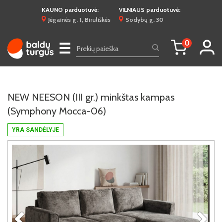
KAUNO parduotuvė:
VILNIAUS parduotuvė:
Jėgainės g. 1, Biruliškės
Sodybų g. 30
0
☰
NEW NEESON (III gr.) minkštas kampas
(Symphony Mocca-06)
YRA SANDĖLYJE