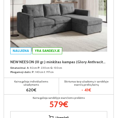
NAUJIENA
YRA SANDĖLYJE
NEW NEESON (III gr.) minkštas kampas (Glory Anthracite-18)
Išmatavimai:
A:
82cm
P:
230cm
G:
150cm
Miegamoji dalis:
P:
140cm
I:
197cm
Kaina galioja individualiems
Skirtumas tarp užsakomų ir sandėlyje
užsakymams
esančių prekių kainų
620€
- 41€
Kaina galioja sandėlyje esančioms prekėms
579€
Į krepšelį