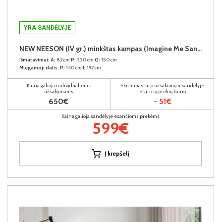
YRA SANDĖLYJE
NEW NEESON (IV gr.) minkštas kampas (Imagine Me Sand-03)
Išmatavimai:
A:
82cm
P:
230cm
G:
150cm
Miegamoji dalis:
P:
140cm
I:
197cm
Kaina galioja individualiems
Skirtumas tarp užsakomų ir sandėlyje
užsakymams
esančių prekių kainų
650€
- 51€
Kaina galioja sandėlyje esančioms prekėms
599€
Į krepšelį