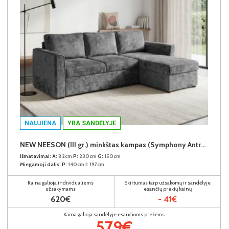
NAUJIENA
YRA SANDĖLYJE
NEW NEESON (III gr.) minkštas kampas (Symphony Antracite-20)
Išmatavimai:
A:
82cm
P:
230cm
G:
150cm
Miegamoji dalis:
P:
140cm
I:
197cm
Kaina galioja individualiems
Skirtumas tarp užsakomų ir sandėlyje
užsakymams
esančių prekių kainų
620€
- 41€
Kaina galioja sandėlyje esančioms prekėms
579€