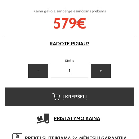
Kaina galioja sandėlyje esančioms prekėms
579€
RADOTE PIGIAU?
Kiekis:
−
+
Į KREPŠELĮ
PRISTATYMO KAINA
PREKEI SUTEIKIAMA 24 MĖNESIŲ GARANTIJA