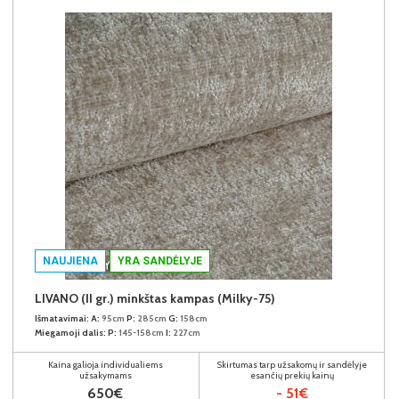
NAUJIENA
YRA SANDĖLYJE
LIVANO (II gr.) minkštas kampas (Milky-75)
Išmatavimai:
A:
95cm
P:
285cm
G:
158cm
Miegamoji dalis:
P:
145-158cm
I:
227cm
Kaina galioja individualiems
Skirtumas tarp užsakomų ir sandėlyje
užsakymams
esančių prekių kainų
650€
- 51€