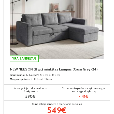
YRA SANDĖLYJE
NEW NEESON (II gr.) minkštas kampas (Casa Grey-24)
Išmatavimai:
A:
82cm
P:
230cm
G:
150cm
Miegamoji dalis:
P:
140cm
I:
197cm
Kaina galioja individualiems
Skirtumas tarp užsakomų ir sandėlyje
užsakymams
esančių prekių kainų
590€
- 41€
Kaina galioja sandėlyje esančioms prekėms
549€