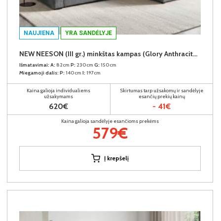
NAUJIENA
YRA SANDĖLYJE
NEW NEESON (III gr.) minkštas kampas (Glory Anthracite-18)
Išmatavimai:
A:
82cm
P:
230cm
G:
150cm
Miegamoji dalis:
P:
140cm
I:
197cm
Kaina galioja individualiems
Skirtumas tarp užsakomų ir sandėlyje
užsakymams
esančių prekių kainų
620€
- 41€
Kaina galioja sandėlyje esančioms prekėms
579€
Į krepšelį