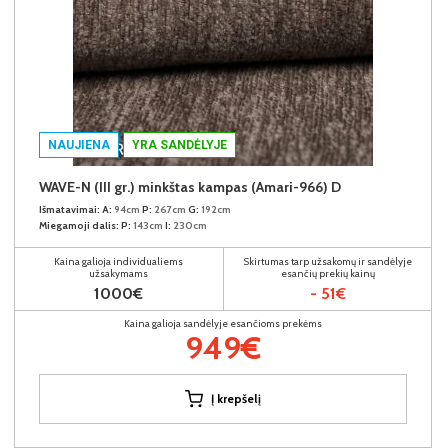
NAUJIENA
YRA SANDĖLYJE
WAVE-N (III gr.) minkštas kampas (Amari-966) D
Išmatavimai:
A:
94cm
P:
267cm
G:
192cm
Miegamoji dalis:
P:
143cm
I:
230cm
Kaina galioja individualiems
Skirtumas tarp užsakomų ir sandėlyje
užsakymams
esančių prekių kainų
1000€
- 51€
Kaina galioja sandėlyje esančioms prekėms
949€
Į krepšelį