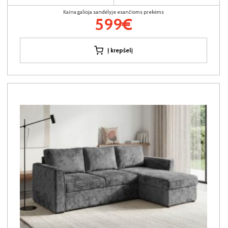
Kaina galioja sandėlyje esančioms prekėms
599€
Į krepšelį