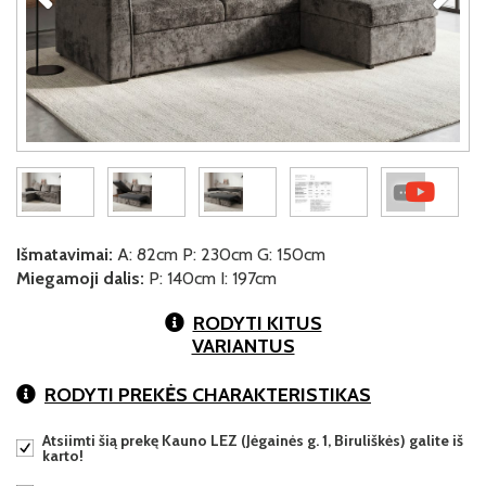
Išmatavimai:
A: 82cm P: 230cm G: 150cm
Miegamoji dalis:
P: 140cm I: 197cm
RODYTI KITUS
VARIANTUS
RODYTI PREKĖS CHARAKTERISTIKAS
Atsiimti šią prekę Kauno LEZ (Jėgainės g. 1, Biruliškės) galite iš
karto!