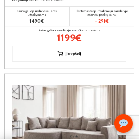
Kaina galioja individualiems
Skirtumas tarp užsakomų ir sandėlyje
užsakymams
esančių prekių kainų
1490€
- 291€
Kaina galioja sandėlyje esančioms prekėms
1199€
Į krepšelį
Kiekis: