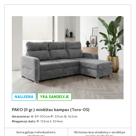
NAUJIENA
YRA SANDĖLYJE
PAKO (II gr.) minkštas kampas (Toro-05)
Išmatavimai:
A:
89-100cm
P:
231cm
G:
162cm
Miegamoji dalis:
P:
123cm
I:
204cm
Kaina galioja individualiems
Skirtumas tarp užsakomų ir sandėlyje
užsakymams
esančių prekių kainų