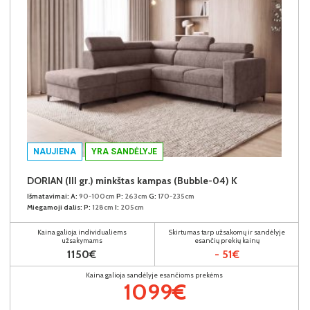
NAUJIENA
YRA SANDĖLYJE
DORIAN (III gr.) minkštas kampas (Bubble-04) K
Išmatavimai:
A:
90-100cm
P:
263cm
G:
170-235cm
Miegamoji dalis:
P:
128cm
I:
205cm
Kaina galioja individualiems
Skirtumas tarp užsakomų ir sandėlyje
užsakymams
esančių prekių kainų
1150€
- 51€
Kaina galioja sandėlyje esančioms prekėms
1099€