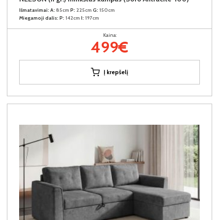
Išmatavimai:
A:
85cm
P:
225cm
G:
150cm
Miegamoji dalis:
P:
142cm
I:
197cm
Kaina:
499€
Į krepšelį