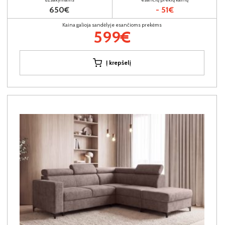
650€
- 51€
Kaina galioja sandėlyje esančioms prekėms
599€
Į krepšelį