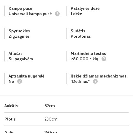
Kampo pusė
Patalynės dėžė
Universali kampo pusė
?
1 dėžė
Spyruoklės
Sudėtis
Zigzaginės
Porolonas
Atlošas
Martindeilo testas
Su pagalvėm
≥80 000 ciklų
?
Aptraukta nugarėlė
Išskleidžiamas mechanizmas
Ne
?
"Delfinas"
?
Aukštis
82cm
Plotis
230cm
Gylis
150cm