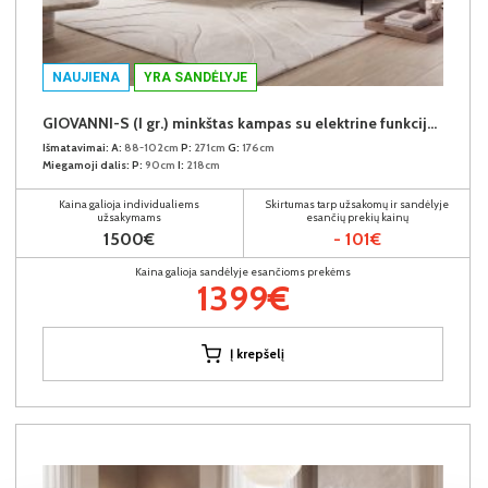
NAUJIENA
YRA SANDĖLYJE
GIOVANNI-S (I gr.) minkštas kampas su elektrine funkcija (Aphrodite-21) K
Išmatavimai:
A:
88-102cm
P:
271cm
G:
176cm
Miegamoji dalis:
P:
90cm
I:
218cm
Kaina galioja individualiems
Skirtumas tarp užsakomų ir sandėlyje
užsakymams
esančių prekių kainų
1500€
- 101€
Kaina galioja sandėlyje esančioms prekėms
1399€
Į krepšelį